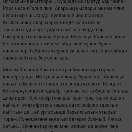
Ялгызлык вакытлары... Күршедә бик матур бер гаилә -
Рәис белән Галия яши. Аларның кызлары минем Алия
белән бер яшьләрдә, дуслашып йөриләр иде.
Кызганычка, алар мәрхүм инде. Алар безне
таныштырдылар, туйда шаһитлар булдылар.
Гомерләре генә кыска булды. Менә шул Рәиснең абый
белән кайчандыр минем Габделхәй күрше булып
яшәгәннәр. Габделхәй шулай ук аерылган. Монголиядә
эшләп кайткан, бер ел ялгыз...
Минем Казанда Камал театры бинасында гөрләп
концерт узды. Өй тулы чәчәкләр, бүләкләр... Алиям ул
вакытта Башкортстанда әти-әнидә кунакта. Концерт
беткәч, күңелдә ниндидер тынлык, хәтта бушлык калды
дияр идем. Әле хәзер генә шыгрым тулы залга эшләп
кайтып, күпме фотога төшеп, автографлар таратып
кайттым да... өй уртасында берьялгызым утырып
торам. Күңелдәгене аңлатып бетереп булмый. Ялгыз
хатын... Шуннан гармунымны алдым да әкрен генә