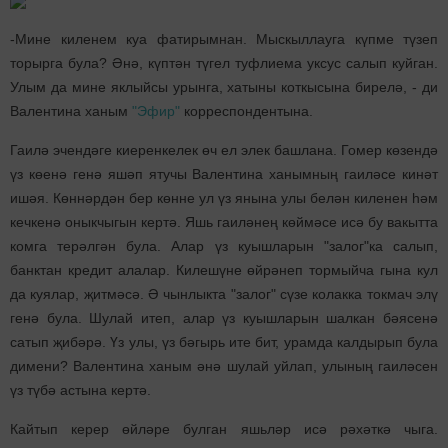
-Мине киленем куа фатирымнан. Мыскыллауга күпме түзеп
торырга була? Әнә, күптән түгел туфлиема уксус салып куйган.
Улым да мине яклыйсы урынга, хатыны коткысына бирелә, - ди
Валентина ханым
"Эфир"
корреспондентына.
Гаилә эчендәге киеренкелек өч ел элек башлана. Гомер көзендә
үз көенә генә яшәп ятучы Валентина ханымның гаиләсе кинәт
ишәя. Көннәрдән бер көнне ул үз янына улы белән киленен һәм
кечкенә оныкчыгын кертә. Яшь гаиләнең көймәсе исә бу вакытта
комга терәлгән була. Алар үз куышларын "залог"ка салып,
банктан кредит алалар. Килешүне өйрәнеп тормыйча гына кул
да куялар, җитмәсә. Ә чынлыкта "залог" сүзе колакка токмач элү
генә була. Шулай итеп, алар үз куышларын шалкан бәясенә
сатып җибәрә. Үз улы, үз бәгырь ите бит, урамда калдырып була
димени? Валентина ханым әнә шулай уйлап, улының гаиләсен
үз түбә астына кертә.
Кайтып керер өйләре булган яшьләр исә рәхәткә чыга.