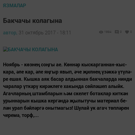
ЯЗМАЛАР
Бакчачы колагына
автор,
31 октябрь 2017 - 18:11
1894
0
0
Но­ябрь - көз­нең соң­гы ае. Көн­нәр кыс­кар­ган­нан-кыс­
ка­ра, әле кар, әле яң­гыр явып, әче җил­нең үзәк­кә үтү­лә­
ре ешая. Кыш­ка аяк ба­сар ал­дын­нан бак­ча­лар­да нин­ди
ча­ра­лар үт­кә­рү ки­рәк­ле­ге ха­кын­да сөй­лә­шеп алыйк.
Агач­лар­ның штам­бла­рын һәм ске­лет бо­так­лар кит­кән
урын­на­рын кыш­ка кер­гән­дә җы­лы­ту­чы ма­те­ри­ал бе­
лән урап бәй­ләр­гә оныт­ма­гыз! Шу­лай ук агач төп­лә­рен
че­ре­мә, торф,...