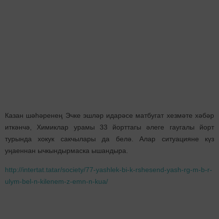
Казан шәһәренең Эчке эшләр идарәсе матбугат хезмәте хәбәр
иткәнчә, Химиклар урамы 33 йорттагы әлеге гаугалы йорт
турында хокук сакчылары да белә. Алар ситуацияне күз
уңаеннан ычкындырмаска ышандыра.
http://intertat.tatar/society/77-yashlek-bi-k-rshesend-yash-rg-m-b-r-
ulym-bel-n-kilenem-z-emn-n-kua/