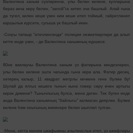
Валентина ханым сүзләренчә, улы белән килене, кулларына
бераз акча керү белән, "запой"га китеп эчә башлый. Алай гына
да түгел, килен кеше үзен ким кеше итеп тоймый, гайрәтләнеп
каршылык күрсәтә, сугыша ук башлый икән.
-Соңгы тапкыр "әтәчләнгәндә" полиция хезмәткәрләре дә алып
китте инде үзен, - ди Валентина ханымның күршесе.
80не ваклаучы Валентина ханым үз фатирына көндезләрен,
улы белән килене эштә чагында гына керә ала. Фатир дисәң,
хәтерең калыр, 11 квадрат метрлы кечкенә генә бүлмә бу!
Шулай да ялгыз кешегә тыныч кына гомер сөрү өчен артыгы
кирәк димени? Тынычлыгың булса, менә дигән. Тик бүген инде
анда Валентина ханымның "байлыгы" калмаган диярлек. Бүлмә
килене һәм оныгының киемнәре белән шыплап тулган.
-Менә, хәтта минем шкафымны ачылмаслык итеп, үз шкафлары