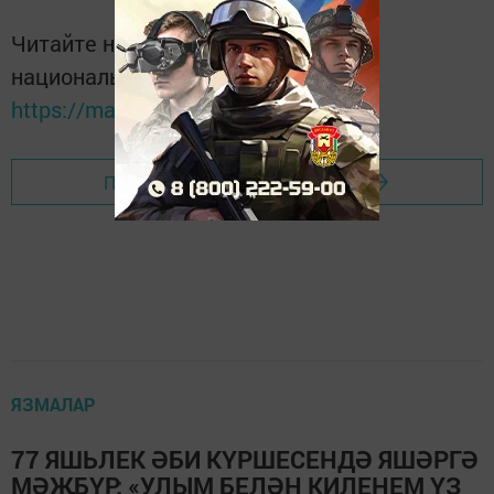
Читайте новости Татарстана в
национальном мессенджере MАХ:
https://max.ru/tatmedia
Перейти на страницу новости
ЯЗМАЛАР
77 ЯШЬЛЕК ӘБИ КҮРШЕСЕНДӘ ЯШӘРГӘ
МӘҖБҮР: «УЛЫМ БЕЛӘН КИЛЕНЕМ ҮЗ