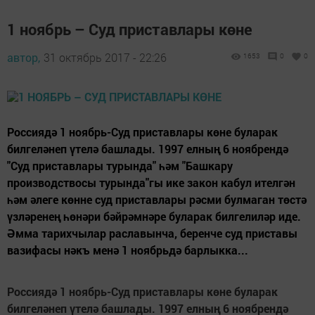
1 ноябрь – Суд приставлары көне
автор,
31 октябрь 2017 - 22:26
1653
0
0
Россиядә 1 ноябрь-Суд приставлары көне буларак
билгеләнеп үтелә башлады. 1997 елның 6 ноябрендә
"Суд приставлары турында" һәм "Башкару
производствосы турында"гы ике закон кабул ителгән
һәм әлеге көнне суд приставлары рәсми булмаган төстә
үзләренең һөнәри бәйрәмнәре буларак билгелиләр иде.
Әмма тарихчылар раславынча, беренче суд приставы
вазифасы нәкъ менә 1 ноябрьдә барлыкка...
Россиядә 1 ноябрь-Суд приставлары көне буларак
билгеләнеп үтелә башлады. 1997 елның 6 ноябрендә