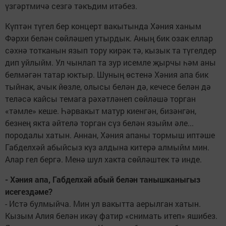
үзгәртмичә сезгә тәкъдим итәбез.
Күптән түгел бер концерт вакытында Хәния ханым
Фәрхи белән сөйләшеп утырдык. Аның бик озак еллар
сәхнә тотканын язып тору кирәк тә, кызык та түгелдер
дип уйлыйм. Ул чынлап та зур исемле җырчы һәм аны
белмәгән татар юктыр. Шуның өстенә Хәния апа бик
тыйнак, ачык йөзле, олысы белән дә, кечесе белән дә
теләсә кайсы темага рәхәтләнеп сөйләшә торган
«тәмле» кеше. Һәрвакыт матур киенгән, бизәнгән,
безнең якта әйтелә торган сүз белән языйм әле...
породалы хатын. Аннан, Хәния апаны тормыш иптәше
Габделхәй абыйсыз күз алдына китерә алмыйм мин.
Алар гел бергә. Менә шул хакта сөйләштек тә инде.
- Хәния апа, Габделхәй абый белән танышканыгыз
исегездәме?
- Истә булмыйча. Мин ул вакытта аерылган хатын.
Кызым Алия белән икәү фатир «снимать итеп» яшибез.