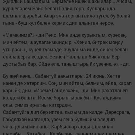
җырлый башладым. Бермәлне ишек шакыйлар... Ачсам,
күршеләрем Рәис белән Галия тора. Кулларында -
шампан шәрабы. Алар эчә торган гаилә түгел, бу болай
гына - буш кул белән кермик дип алынган нәрсә.
«Мөмкинме?» - ди Рәис. Мин инде курыктым, күрәсең,
мин әйтәм, шаулаганмындыр. «Хәния, бигрәк моңсу
утырасың, күңел түзмәде, ачуланма инде, синең белән
сөйләшергә кердек. Безнең Чаллыда бик яхшы бер
дустыбыз бар. Әйдә әле, таныштырыйк үзеңне, ә», - ди.
Бу җәй көне... Сабантуй вакытлары, 24 июнь. Хәтта
көнен дә хәтерлим. Соң, мин әйтәм, белмим, әйдә, карап
карыйк, дим. «Исеме Габделхәй», - ди. Мин рәхәтләнеп
көлдем башта. Исеме борынгырак бит. Күз алдыма
олы, симез ир-атны китердем.
Сабантуйга дип бер иптәш кызым да килде. Дөресрәге,
Габделхәй килгәндә, үзем генә булмыйм әле дип
чакырдым мин аны. Карбызлар алдык, шампан
шәрабы... Көтәбез... Карбызны да кисмәдек, шампан