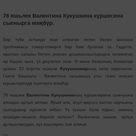
78 яшьлек Валентина Кукушкина күршесенә
сыенырга мәҗбүр.
Бер түбә астында яши алмаган килен белән каенана
проблемасы гомер-гомергә бар һәм булачак та. Гадәттә,
яраткан хатыны белән әнисен дошманлаштырырга теләмәгән
ир башка чыга, үз дәүләтен төзи. Ә менә Казанның Химиклар
урамы 33 йортта яшәүче
Кукушкиннар
ның хәле киресенчә.
Гаилә башлыгы - Валентина ханымның улы, газиз әнисен
күршеләрендә яшәтергә мәҗбүр.
78 яшьлек
Валентина Кукушкина
ның күршеләренә сыенуына
атнадан артып киткән. Ярый әле, йорт-җирсез калган карчыкны
сыендырыр күршесе әйбәт. Үз куышы була торып, кемнең
кешедән-кешегә йөрисе килсен? Валентина ханым, артык
дулкынланудан, күз яшьләрен тыя алмый.