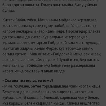
бара торган вакыты. Гомер онытмыйм, бик уңайсыз
булды.
Киттек Сабантуйга. Машинаны мәйданга кертмиләр,
костюмнарны күтәреп җәяү чабабыз. Ул вакыттагы
капрон оекларны әйтер идем инде. Нәрсәгәдер эләкте
дә ертылды да китте. Күз алдына китерәсеңме...
күлмәкләремне күтәргән Габделхәй һәм мин - дуслары
мактаган җырчы Хәния Фәрхи, күз төбемдә синяк,
оегым ертык... Мин әйтәм: «Габделхәй, миңа оек кирәк,
сәхнәгә чыга алмыйм», - дим. Шулай итеп, бер сәгать
кенә таныш Габделхәй күз белән генә размерымны
карап, миңа оек табып алып килде.
- Сез аңа тиз ияләштегезме?
- Мин, гомумән, бөтен тормышымны үзем корган кеше.
Беркемгә дә минем белән командовать итәргә юл
куймадым. Ә монда Габделхәй, каршыма чыгу белән,
күз карашы белән кадаклап куйды. Минем нишләптер