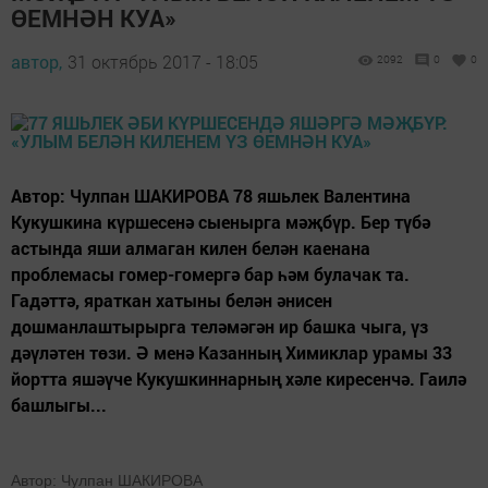
ӨЕМНӘН КУА»
автор,
31 октябрь 2017 - 18:05
2092
0
0
Автор: Чулпан ШАКИРОВА 78 яшьлек Валентина
Кукушкина күршесенә сыенырга мәҗбүр. Бер түбә
астында яши алмаган килен белән каенана
проблемасы гомер-гомергә бар һәм булачак та.
Гадәттә, яраткан хатыны белән әнисен
дошманлаштырырга теләмәгән ир башка чыга, үз
дәүләтен төзи. Ә менә Казанның Химиклар урамы 33
йортта яшәүче Кукушкиннарның хәле киресенчә. Гаилә
башлыгы...
Автор: Чулпан ШАКИРОВА