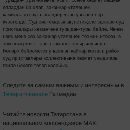
турыдан-туры йогынты ясый. Әлеге хезмәт оешкан
еллардан башлап, законнар үтәлешен
камилләштерүгә юнәлдерелгән үзгәрешләр
күзәтелде. Суд системасының нәтиҗәле эшләве суд
приставлары хезмәтенә турыдан-туры бәйле. Чөнки
нәкъ менә сез законнар үтәлешен тәэмин итәсез, ә
законның көче - аның гамәлгә ашырылуында.
Һөнәри бәйрәмегез уңаеннан кайнар котлап, район
суд приставлары коллективына хезмәт уңышлары,
гаилә бәхете теләп калабыз.
Следите за самым важным и интересным в
Telegram-канале
Татмедиа
Читайте новости Татарстана в
национальном мессенджере MАХ: