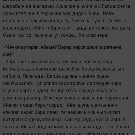
шәрабын да ачмадык. Әллә килә, әллә юк, Габделхәйгә
әрәм итеп ачып тормыйк әле, дидек. Ә юк...Нәкъ
сөйләшкән вакытка килде бу. Үзе генә түгел. Ишектән
килеп кереп: «Мин Габделхәй», - диде дә телсез калдым.
Озын, матур, мыеклы, ул гәүдә... Ул киемнәре.
- Чәчкә күтәреп, әйеме? Берәр нәрсә алып килгәнме
соң?
- Кара әле, син әйтмәсәң, һич уйлаганым юк иде...
Бернәрсә дә алып килмәде кебек. Хәзер иң кызыгын
сөйлим. Пермьда «Барда җыены» дигән җыен
оештыралар. Күп еллар бара торган дәрәҗәле чара.
Шунда барган идем. Концерттан соң кунакханәгә
урнаштырдылар. Иске кунакханә, ишекләре пружиналы.
Минем алдан берәү керде... Мин шуның артыннан
елмаеп кереп бара идем, теге ишек ычкынып китеп
китереп бәрде күз төбемә. Каш ярылды, күз кызарып
чыкты. Менә Габделхәй белән танышканда, теге Казан
концертларында зәңгәрләнгән күз төбенең яшелләнеп