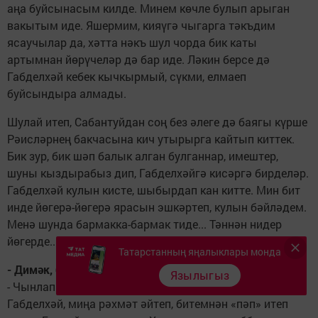
аңа буйсынасым килде. Минем көчле булып арыган
вакытым иде. Яшермим, кияүгә чыгарга тәкъдим
ясаучылар да, хәтта нәкъ шул чорда бик каты
артымнан йөрүчеләр дә бар иде. Ләкин берсе дә
Габделхәй кебек кычкырмый, сүкми, елмаеп
буйсындыра алмады.
Шулай итеп, Сабантуйдан соң без әлеге дә баягы күрше
Рәисләрнең бакчасына кич утырырга кайтып киттек.
Бик зур, бик шәп балык алган булганнар, имештер,
шуны кыздырабыз дип, Габделхәйгә кисәргә бирделәр.
Габделхәй кулын кисте, шыбырдап кан китте. Мин бит
инде йөгерә-йөгерә ярасын эшкәртеп, кулын бәйләдем.
Менә шунда бармакка-бармак тиде... Тәннән нидер
йөгерде...
Татарстанның яңалыклары монда
- Димәк, балык башка җитте...
Язылыгыз
- Чынлап та шул балыктан башланды бөтен нәрсә.
Габделхәй, миңа рәхмәт әйтеп, битемнән «пәп» итеп