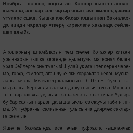
Но­ябрь - көз­нең соң­гы ае. Көн­нәр кыс­кар­ган­нан-
кыс­ка­ра, әле кар, әле яң­гыр явып, әче җил­нең үзәк­кә
үтү­лә­ре ешая. Кыш­ка аяк ба­сар ал­дын­нан бак­ча­лар­
да нин­ди ча­ра­лар үт­кә­рү ки­рәк­ле­ге ха­кын­да сөй­лә­
шеп алыйк.
Агач­лар­ның штам­бла­рын һәм ске­лет бо­так­лар кит­кән
урын­на­рын кыш­ка кер­гән­дә җы­лы­ту­чы ма­те­ри­ал бе­лән
урап бәй­ләр­гә оныт­ма­гыз! Шу­лай ук агач төп­лә­рен че­ре­
мә, торф, ком­пост, агач чү­бе яки яф­рак­лар бе­лән мүл­чә­
ләр­гә ки­рәк. Мүл­чә­нең ка­лын­лы­гы 6-10 см. бул­са, та­
мыр­лар­га бер­нин­ди сал­кын да кур­кы­ныч тү­гел. Мон­нан
тыш кар тө­шү­гә үк, агач төп­лә­ре­нә кар өю ки­рәк бу­лыр-
бу бар сал­кын­нар­дан да ыша­ныч­лы сак­лау­чы та­би­ги яп­
ма. Ул туф­рак­ны сал­кын­нан ту­лы­сын­ча ди­яр­лек сак­лар­
га сә­ләт­ле.
Яшел­чә бак­ча­сын­да исә ачык туф­рак­та кыш­ла­я­чак