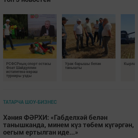
РСФСРның спорт остасы
Урак барышы белән
Кырлард
Фоат Шайдуллин
танышты
истәлегенә көрәш
турниры узды
ТАТАРЧА ШОУ-БИЗНЕС
Хәния ФӘРХИ: «Габделхәй белән
танышканда, минем күз төбем күгәргән,
оегым ертылган иде...»