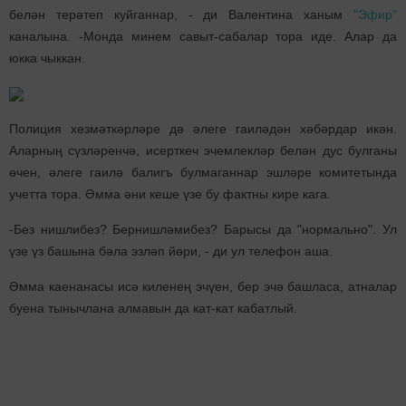
белән терәтеп куйганнар, - ди Валентина ханым
"Эфир"
каналына. -Монда минем савыт-сабалар тора иде. Алар да
юкка чыккан.
Полиция хезмәткәрләре дә әлеге гаиләдән хәбәрдар икән.
Аларның сүзләренчә, исерткеч эчемлекләр белән дус булганы
өчен, әлеге гаилә балигъ булмаганнар эшләре комитетында
учетта тора. Әмма әни кеше үзе бу фактны кире кага.
-Без нишлибез? Бернишләмибез? Барысы да "нормально". Ул
үзе үз башына бәла эзләп йөри, - ди ул телефон аша.
Әмма каенанасы исә киленең эчүен, бер эчә башласа, атналар
буена тынычлана алмавын да кат-кат кабатлый.