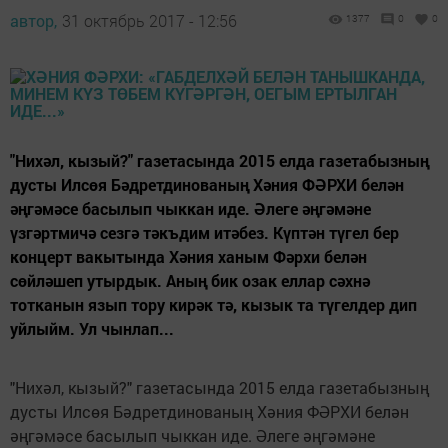
автор,
31 октябрь 2017 - 12:56
1377
0
0
"Нихәл, кызый?" газетасында 2015 елда газетабызның
дусты Илсөя Бәдретдинованың Хәния ФӘРХИ белән
әңгәмәсе басылып чыккан иде. Әлеге әңгәмәне
үзгәртмичә сезгә тәкъдим итәбез. Күптән түгел бер
концерт вакытында Хәния ханым Фәрхи белән
сөйләшеп утырдык. Аның бик озак еллар сәхнә
тотканын язып тору кирәк тә, кызык та түгелдер дип
уйлыйм. Ул чынлап...
"Нихәл, кызый?" газетасында 2015 елда газетабызның
дусты Илсөя Бәдретдинованың Хәния ФӘРХИ белән
әңгәмәсе басылып чыккан иде. Әлеге әңгәмәне