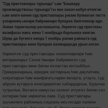
"Суд приставлары турында" һәм "Башкару
производствосы турында"гы ике закон кабул ителгән
һәм әлеге көнне суд приставлары рәсми булмаган төстә
үзләренең һөнәри бәйрәмнәре буларак билгелиләр иде.
Әмма тарихчылар раславынча, беренче суд приставы
вазифасы нәкъ менә 1 ноябрьдә барлыкка килгән.
Шуңа да бүгенге көндә 1 ноябрь рәсми рәвештә суд
приставлары көне буларак календарьда урын алган
Хөрмәтле суд приставлары хезмәткәрләре һәм
ветераннары! Сезне һөнәри бәйрәмегез суд
приставлары көне белән ихластан котлыйбыз.
Гражданнарның, юридик затларның һәм дәүләтнең
хокукларын һәм мәнфәгатьләрен яклауга, үтәүгә, суд
абруен күтәрүгә юнәлдерелгән хәбәрдарлык, бурычка
тугрылык, Ватанга намуслы хезмәт итүегез белән сез
ихтирам һәм хөрмәткә лаек. Суд приставлары
эшчәнлеге районның социаль-икътисади хәленә