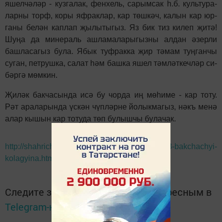
яшел­чә­ләр - куз­га­лак, фен­хель, са­рым­сак һ.б. куль­ту­ра­
лар­ны торф, ко­ры яф­рак­лар, кар төш­кәч, ка­лын кар юр­
га­ны бе­лән кап­лап җы­лы­ты­гыз. Яз бик тиз ки­леп җи­тә!
Шу­ңа да ми­не­раль аш­ла­ма­ла­ры­гыз­ны ал­дан әзер­ли
баш­ла­са­гыз бу­ла. Ябык туф­рак­ка җир тә­мам туң­ган­чы
су­ган, пет­руш­ка, са­лат һәм баш­ка яшел тәм­ләт­кеч­ләр си­
бәр­гә мөм­кин.
Җи­ләк бак­ча­сын­да исә бу чор­да иң мө­һи­ме - кар то­ту.
Рәт ара­ла­рын­да үс­кән чүп­ләр­не йо­лык­ма­гыз, нәкъ ме­нә
алар кы­шын кар то­ту­да төп бу­лыш­чы бу­ла­чак.
http://shahrichalli.ru/tt/component/k2/item/10248-bakchachyi-
kolagyina.html
Следите за самым важным и интересным в
Telegram-канале
Татмедиа