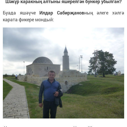
Шәкүр каракның алтыны яшерелгән бункер убылган?
Буада яшәүче
Илдар Сабирҗанов
ның әлеге хәлгә
карата фикере мондый: