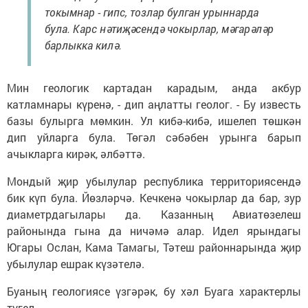
токымнар - гипс, тозлар булган урыннарда
була. Карс нәтиҗәсендә чокырлар, мәгарәләр
барлыкка килә.
Мин геологик картадан карадым, анда акбур
катламнары күренә, - дип аңлатты геолог. - Бу известь
базы булырга мөмкин. Ул кибә-кибә, ишелеп төшкән
дип уйларга була. Төгәл сәбәбен урынга барып
ачыкларга кирәк, әлбәттә.
Мондый җир убылулар республика территориясендә
бик күп була. Йөзләрчә. Кечкенә чокырлар да бар, зур
диаметрдагылары да. Казанның Авиатөзелеш
районында гына да ничәмә алар. Идел ярындагы
Югары Ослан, Кама Тамагы, Тәтеш районнарында җир
убылулар ешрак күзәтелә.
Буаның геологиясе үзгәрәк, бу хәл Буага характерлы
түгел.