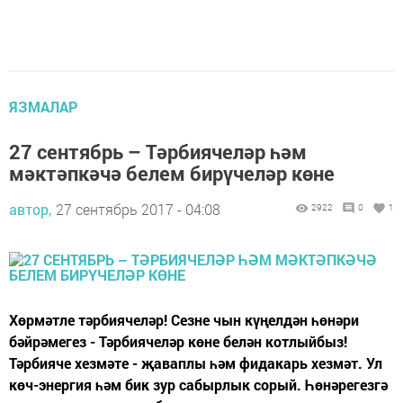
ЯЗМАЛАР
27 cентябрь – Тәрбиячеләр һәм
мәктәпкәчә белем бирүчеләр көне
автор,
27 сентябрь 2017 - 04:08
2922
0
1
Хөрмәтле тәрбиячеләр! Сезне чын күңелдән һөнәри
бәйрәмегез - Тәрбиячеләр көне белән котлыйбыз!
Тәрбияче хезмәте - җаваплы һәм фидакарь хезмәт. Ул
көч-энергия һәм бик зур сабырлык сорый. Һөнәрегезгә