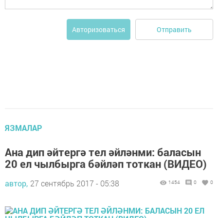
Отправить
Авторизоваться
ЯЗМАЛАР
Ана дип әйтергә тел әйләнми: баласын
20 ел чылбырга бәйләп тоткан (ВИДЕО)
автор,
27 сентябрь 2017 - 05:38
1454
0
0