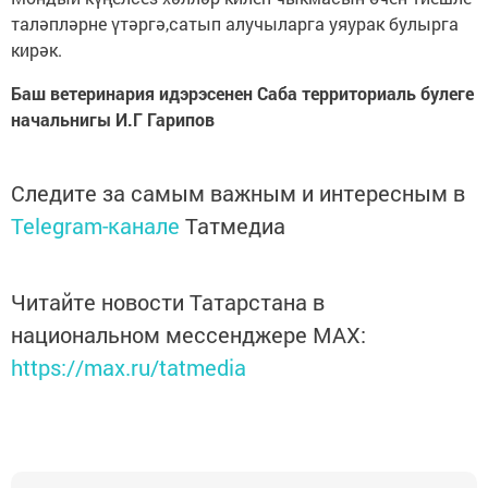
таләпләрне үтәргә,сатып алучыларга уяурак булырга
кирәк.
Баш ветеринария идэрэсенен Саба территориаль булеге
начальнигы И.Г Гарипов
Следите за самым важным и интересным в
Telegram-канале
Татмедиа
Читайте новости Татарстана в
национальном мессенджере MАХ:
https://max.ru/tatmedia