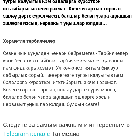
тугры калуыгыз һәм балаларга күрсәткән
игътибарыгыз өчен рәхмәт. Көчегез артып торсын,
эшләү дәрте сүрелмәсен, балалар белән үзара аңлашып
эшләргә язсын, һәрвакыт уңышлар юлдаш...
Хөрмәтле тәрбиячеләр!
Сезне чын күңелдән һөнәри бәйрәмегез - Тәрбиячеләр
көне белән котлыйбыз! Тәрбияче хезмәте - җаваплы
һәм фидакарь хезмәт. Ул көч-энергия һәм бик зур
сабырлык сорый. Һөнәрегезгә тугры калуыгыз һәм
балаларга күрсәткән игътибарыгыз өчен рәхмәт.
Көчегез артып торсын, эшләү дәрте сүрелмәсен,
балалар белән үзара аңлашып эшләргә язсын,
һәрвакыт уңышлар юлдаш булсын сезгә!
Следите за самым важным и интересным в
Telegram-канале
Татмедиа