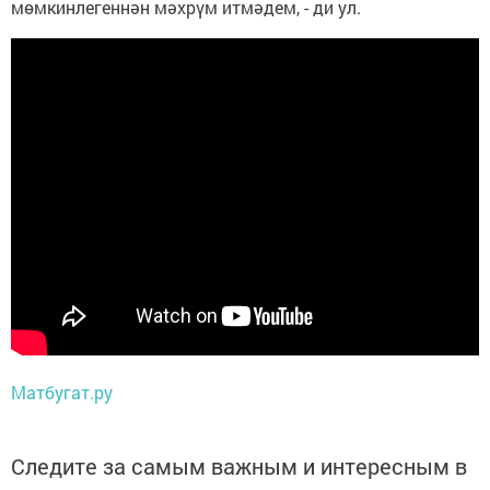
мөмкинлегеннән мәхрүм итмәдем, - ди ул.
Матбугат.ру
Следите за самым важным и интересным в