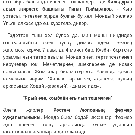
сентябрь башында ишелеп төшкәндер, - ди
Кильдураз
авыл җирлеге башлыгы Ринат Гыймранов
. - Кыр
уртасы, тигезлек җирдә булган бу хәл. Мондый хәлләр
Ульян өлкәсендә еш күзәтелә, диләр.
- Гадәттән тыш хәл булса да, мин моны ниндидер
гөнаһларыбыз өчен түләү димәс идем. Безнең
җирлеккә керүче 7 авылда 4 мәчет бар. Күзби - бер генә
урамлы чын татар авылы. Монда эчеп, тәртипсезләнеп
йөрүчеләр юк. Мәчетләрнең ишекләренә дә йозак
салынмаган. Җомгалар бик матур үтә. Үзем дә җомга
намазына йөрим. "Халык тәртипсез, әдәпсез, шуның
аркасында Ходай җәзалый", - димәс идем.
"Ярый әле, комбайн егылып төшмәгән"
Әлеге җирләр
Рөстәм Аюповның фермер
хуҗалыгыныкы
. Монда быел бодай иккәннәр. Фермер
җир ишелеп төшү аркасында күпме уңышын
югалтканын исәпләргә дә теләмәде.