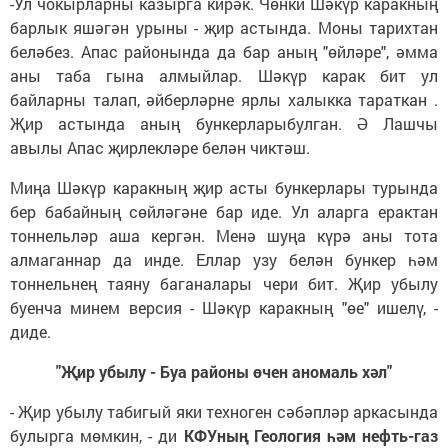
-Ул чокырларны казырга кирәк. Чөнки Шәкүр каракның
барлык яшәгән урыны - җир астында. Моны тарихтан
беләбез. Апас районында да бар аның "өйләре", әмма
аны таба гына алмыйлар. Шәкүр карак бит ул
байларны талап, әйберләрне ярлы халыкка тараткан .
Җир астында аның бункерларыбулган. Ә Лашчы
авылы Апас җирлекләре белән чиктәш.
Миңа Шәкүр каракның җир асты бункерлары турында
бер бабайның сөйләгәне бар иде. Ул аларга ерактан
тоннельләр аша кергән. Менә шуңа күрә аны тота
алмаганнар да инде. Еллар узу белән бункер һәм
тоннельнең таяну баганалары чери бит. Җир убылу
буенча минем версия - Шәкүр каракның "өе" ишелү, -
диде.
"Җир убылу - Буа районы өчен аномаль хәл"
- Җир убылу табигый яки техноген сәбәпләр аркасында
булырга мөмкин, - ди
КФУның Геология һәм нефть-газ