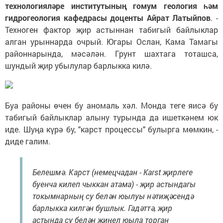
технологияләре институтының гомум геология һәм
гидрогеология кафедрасы доценты Айрат Латыйпов
. -
Техноген фактор җир астыннан табигый байлыклар
алган урыннарда очрый. Югары Ослан, Кама Тамагы
районнарында, мәсәлән. Грунт шахтага тоташса,
шундый җир убылулар барлыкка килә.
Буа районы өчен бу аномаль хәл. Монда теге яисә бу
табигый байлыклар алыну турында да ишеткәнем юк
иде. Шуңа күрә бу, "карст процессы" булырга мөмкин, -
диде галим.
Белешмә. Карст (немецчадан - Karst җирлеге
буенча килеп чыккан атама) - җир астындагы
токымнарның су белән юылуы нәтиҗәсендә
барлыкка килгән бушлык. Гадәттә, җир
астында су белән җиңел юыла торган