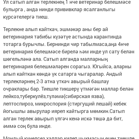
Ул сатып алган терлекнең 1 нче ветеринар белешмәсе
булырга , анда нинди прививклар ясалганлыгы
күрсәтелергә тиеш.
Терлекне алып кайткач, эшмәкәр аны бер ай
ветеринария табибы күзәтүе астында карантинда
тотарга бурычлы. Бернинди чир табылмаса,аңа 4нче
ветеринария белешмәсе бирелә һәм инде ул сату белән
шөгельләнә ала. Сатып алганда малларның
ветеринария белешмәләрен сорагыз. Югыйсә, аларны
алып кайткан көндә үк сатарга чыгаралар. Андый
терлекләрнең 2-3 атна үткәч авырый башлау
очраклары бар. Тиешле тикшерү үтмәгән маллар белән
лейкоз,туберкулёз,түләмә(сибирская язва),
лептоспироз, микроспория (стиргущий лешай) кебек
йогышлы авырулар ияреп кайтырга мөмкин.Сатып
алган терлек авырып үлгәч кенә искә төшә дә бит,
әммә соң була инде.
Мондый күңелсез хәлләр килеп чыкмасын өчен тиешле