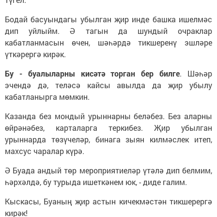
Бодай басуындагы убылган җир инде башка ишелмәс
дип уйлыйм. Ә тагын да шундый очраклар
кабатланмасын өчен, шәһәрдә тикшеренү эшләре
үткәрергә кирәк.
Бу - буалыларны кисәтә торган бер билге
. Шәһәр
эчендә дә, теләсә кайсы авылда да җир убылу
кабатланырга мөмкин.
Казанда без мондый урыннарны беләбез. Без аларны
өйрәнәбез, карталарга теркибез. Җир убылган
урыннарда төзүчеләр, бинага зыян килмәслек итеп,
махсус чаралар күрә.
Ә Буада андый төр мероприятиеләр үтәлә дип белмим,
һәрхәлдә, бу турыда ишеткәнем юк, - диде галим.
Кыскасы, Буаның җир астын кичекмәстән тикшерергә
кирәк!