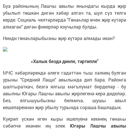
Буа районының Лашчы авылы янындагы кырда җир
убылып төшкән дигән хәбәр алгач та, шул сүз телгә
керде. Социаль челтәрләрдә "Гөнаһлар өчен җир күтәрә
алмаган" дигән фикерләр язучылар булды.
Нинди гөнаһларыбызны җир күтәрә алмады икән?
«Халык бездә динле, тәртипле"
МЧС хәбәрләрендә әлеге гадәттән тыш хәлнең булган
урыны "Средний Лащи" авылында дип бара. Районга
шалтыраткач, безгә ялгыш мәгълүмат бирделәр - бу
авылны Югары Лашчы авылы җирлегенә керә диделәр.
Без, ялгышуыбызны белмичә, шушы авыл
кешеләреннән җир убылу турында сораша башладык.
Күкрәп үскән иген кыры ишелүенә кемнең гөнаһы
сәбәпче икәнен иң элек
Югары
Лашчы авылы