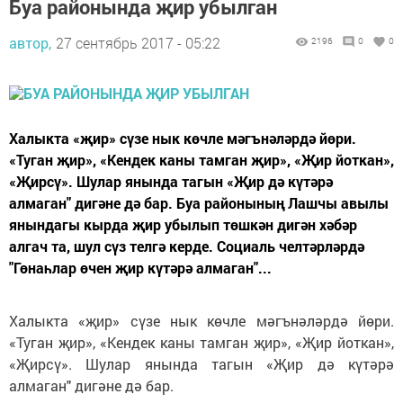
Буа районында җир убылган
автор,
27 сентябрь 2017 - 05:22
2196
0
0
Халыкта «җир» сүзе нык көчле мәгънәләрдә йөри.
«Туган җир», «Кендек каны тамган җир», «Җир йоткан»,
«Җирсү». Шулар янында тагын «Җир дә күтәрә
алмаган" дигәне дә бар. Буа районының Лашчы авылы
янындагы кырда җир убылып төшкән дигән хәбәр
алгач та, шул сүз телгә керде. Социаль челтәрләрдә
"Гөнаһлар өчен җир күтәрә алмаган"...
Халыкта «җир» сүзе нык көчле мәгънәләрдә йөри.
«Туган җир», «Кендек каны тамган җир», «Җир йоткан»,
«Җирсү». Шулар янында тагын «Җир дә күтәрә
алмаган" дигәне дә бар.