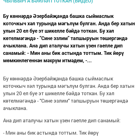
Бу көннәрдә Әзербайҗанда башка сыймаслык
коточкыч хәл турында мәгълүм булган. Анда бер хатын
улын 20 ел буе эт шикелле бәйдә тоткан. Бу хәл
көтелмәгәндә - "Сине эзлим" тапшыруын төшергәндә
ачыклана. Ана дип аталучы хатын үзен гаепле дип
санамый: - Мин аны бик астында тоттым. Тик йөрү
мөмкинлегеннән мәхрүм итмәдем, -...
Бу көннәрдә Әзербайҗанда башка сыймаслык
коточкыч хәл турында мәгълүм булган. Анда бер хатын
улын 20 ел буе эт шикелле бәйдә тоткан. Бу хәл
көтелмәгәндә - "Сине эзлим" тапшыруын төшергәндә
ачыклана.
Ана дип аталучы хатын үзен гаепле дип санамый:
- Мин аны бик астында тоттым. Тик йөрү