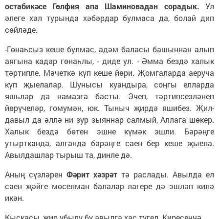
остабикәсе Гөлфия апа Шаминовадан сорадык.
Ул
әлеге хәл турында хәбәрдар булмаса да, болай дип
сөйләде.
-Гөнаһсыз кеше булмас, адәм баласы башыннан алып
аягына кадәр гөнаһлы, - диде ул. - Әмма бездә халык
тәртипле. Мәчеткә күп кеше йөри. Җомгаларда аеруча
күп җыелалар. Шунысы куандыра, соңгы елларда
яшьләр дә намазга басты. Эчеп, тәртипсезләнеп
йөрүчеләр, гомумән, юк. Тыныч җирдә яшибез. Җил-
давыл да әллә ни зур зыяннар салмый, Аллага шөкер.
Халык бездә бөтен эшне күмәк эшли. Бәрәңге
утыртканда, алганда бәрәңге саен бер кеше җыела.
Авылдашлар тырыш та, динле дә.
Аның сүзләрен
Фәрит хәзрәт
тә раслады. Авылда ел
саен җәйге мөселман балалар лагере дә эшләп килә
икән.
Кыскасы, җир убылу бу авылга хас түгел. Киресенчә,