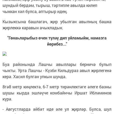
шундый бердәм, тырыш, тәртипле авылда килеп
чыккан хәл булса, аптырыр идең.
Кызыксына башлагач, җир убылган авылның башка
җирлеккә каравын ачыкладык.
"Гөнаһларыбыз өчен түләү дип уйламыйм, намазга
йөрибез..."
Буа районында Лашчы авыллары берничә булып
чыкты. Урта Лашчы - Күзби Кильдураз авыл җирлегенә
керә. Хасил булган упкын шунда.
8гә8 метр киңлектә, 6-7 метр тирәнлектәге әлеге базны
шушы кырда эшләүче комбайнчы Иршат Ибләминов
күрә.
- Августларда әйбәт иде әле ул җирләр. Булса, шул