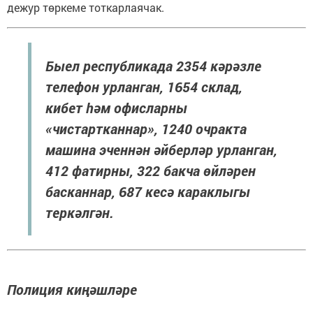
дежур төркеме тоткарлаячак.
Быел республикада 2354 кәрәзле
телефон урланган, 1654 склад,
кибет һәм офисларны
«чистартканнар», 1240 очракта
машина эченнән әйберләр урланган,
412 фатирны, 322 бакча өйләрен
басканнар, 687 кесә караклыгы
теркәлгән.
Полиция киңәшләре