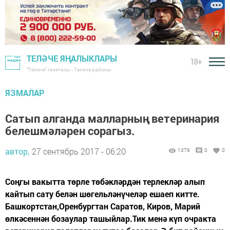
ТЕЛӘЧЕ ЯҢАЛЫКЛАРЫ
18+
"Теләче" газетасы - Теләче районы
ЯЗМАЛАР
Сатып алганда малларның ветеринария
белешмәләрен сорагыз.
автор,
27 сентябрь 2017 - 06:20
1379
0
0
Соңгы вакытта төрле төбәкләрдән терлекләр алып
кайтып сату белән шөгельләнүчеләр ешаеп китте.
Башкортстан,Оренбургтан Саратов, Киров, Марий
өлкәсеннән бозаулар ташыйлар.Тик менә күп очракта