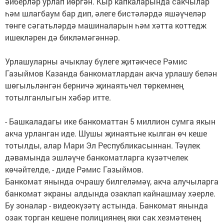
әйберләр урлап йөргән. Кыр капкаларында сакчылар
һәм шлагбаум бар дип, әлеге бистәләрдә яшәүчеләр
төнге сәгатьләрдә машиналарын һәм хәтта коттедж
ишекләрен дә бикләмәгәннәр.
Урлашуларны ачыклау бүлеге җитәкчесе Рәмис
Газыймов Казанда банкоматлардан акча урлашу белән
шөгыльләнгән берничә җинаятьчел төркемнең
тотылганлыгын хәбәр итте.
- Башкаладагы ике банкоматтан 5 миллион сумга якын
акча урланган иде. Шушы җинаятьне кылган өч кеше
тотылды, алар Мари Эл Республикасыннан. Тәүлек
дәвамында эшләүче банкоматларга күзәтчелек
көчәйтелде, - диде Рәмис Газыймов.
Банкомат янында очрашу билгеләмәү, акча алучыларга
банкомат экраны алдында озаклап кайнашмау хәерле.
Бу зоналар - видеокүзәтү астында. Банкомат янында
озак торган кешене полициянең яки сак хезмәтенең