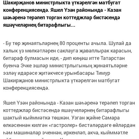
Шакирҗанов министрлыкта үткәрелгән матбугат
конференциясендә. Яшел Үзән районында - Казан
шәһәренә терәлеп торган коттеджлар бистәсендә
яшәүчеләрнең битарафлыгы...
- Бу төр җинаятьләрнең 80 проценты ачыла. Шулай да
халык үз мөлкәтләрен саклауга җаваплырак карасын,
битараф булмасын иде, - дип киңәш итте Татарстан
буенча Эчке эшләр министрлыгының җинаятьләрне
эзләү идарәсе җитәкчесе урынбасары Тимур
Шакирҗанов министрлыкта үткәрелгән матбугат
конференциясендә.
Яшел Үзән районында - Казан шәһәренә терәлеп торган
коттеджлар бистәсендә яшәүчеләрнең битарафлыгы
шактый кыйммәткә төшкән. Узган җәйне Самара
өлкәсеннән килгән «гастролер» бистәләрдәге өйләрдән
һәм машиналар эченнән, иркенләп, акча, кыйммәтле