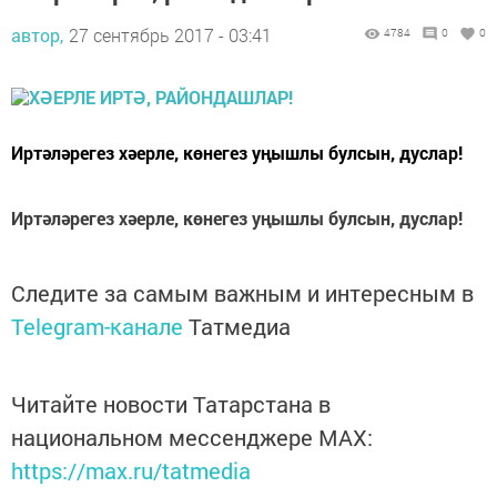
автор,
27 сентябрь 2017 - 03:41
4784
0
0
Иртәләрегез хәерле, көнегез уңышлы булсын, дуслар!
Иртәләрегез хәерле, көнегез уңышлы булсын, дуслар!
Следите за самым важным и интересным в
Telegram-канале
Татмедиа
Читайте новости Татарстана в
национальном мессенджере MАХ:
https://max.ru/tatmedia