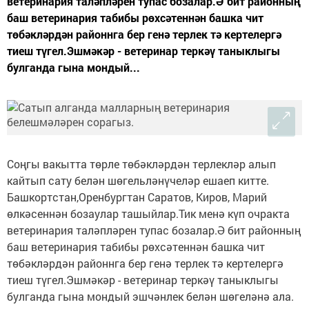
ветеринария таләпләрен тупас бозалар.Ә бит районның
баш ветеринария табибы рөхсәтеннән башка чит
төбәкләрдән районнга бер генә терлек тә кертелергә
тиеш түгел.Эшмәкәр - ветеринар теркәү таныклыгы
булганда гына мондый...
Соңгы вакытта төрле төбәкләрдән терлекләр алып
кайтып сату белән шөгельләнүчеләр ешаеп китте.
Башкортстан,Оренбургтан Саратов, Киров, Марий
өлкәсеннән бозаулар ташыйлар.Тик менә күп очракта
ветеринария таләпләрен тупас бозалар.Ә бит районның
баш ветеринария табибы рөхсәтеннән башка чит
төбәкләрдән районнга бер генә терлек тә кертелергә
тиеш түгел.Эшмәкәр - ветеринар теркәү таныклыгы
булганда гына мондый эшчәнлек белән шөгеләнә ала.