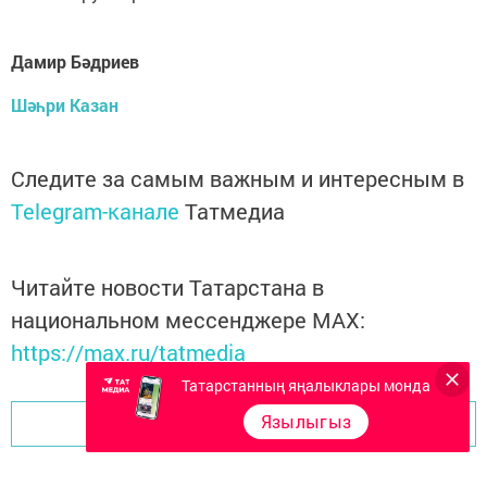
Дамир Бәдриев
Шәһри Казан
Следите за самым важным и интересным в
Telegram-канале
Татмедиа
Читайте новости Татарстана в
национальном мессенджере MАХ:
https://max.ru/tatmedia
Татарстанның яңалыклары монда
Язылыгыз
Перейти на страницу новости