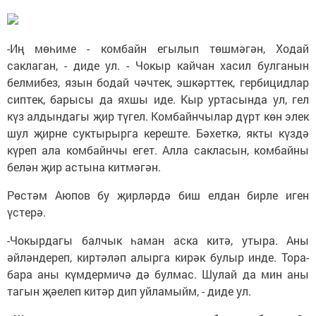
-Иң мөһиме - комбайн егылып төшмәгән, Ходай
саклаган, - диде ул. - Чокыр кайчан хасил булганын
белмибез, язын бодай чәчтек, эшкәрттек, гербицидлар
сиптек, барысы да яхшы иде. Кыр уртасында ул, гел
күз алдындагы җир түгел. Комбайнчылар дүрт көн элек
шул җирне суктырырга кереште. Бәхеткә, якты күздә
күреп ала комбайнчы егет. Алла сакласын, комбайны
белән җир астына китмәгән.
Рөстәм Аюпов бу җирләрдә биш елдан бирле иген
үстерә.
-Чокырдагы балчык һаман аска китә, утыра. Аны
әйләндереп, киртәләп алырга кирәк булыр инде. Тора-
бара аны күмдермичә дә булмас. Шулай да мин аны
тагын җәелеп китәр дип уйламыйм, - диде ул.