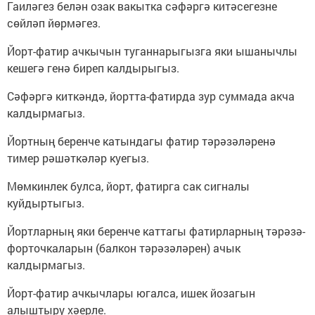
Гаиләгез белән озак вакытка сәфәргә китәсегезне
сөйләп йөрмәгез.
Йорт-фатир ачкычын туганнарыгызга яки ышанычлы
кешегә генә биреп калдырыгыз.
Сәфәргә киткәндә, йортта-фатирда зур суммада акча
калдырмагыз.
Йортның беренче катындагы фатир тәрәзәләренә
тимер рәшәткәләр куегыз.
Мөмкинлек булса, йорт, фатирга сак сигналы
куйдыртыгыз.
Йортларның яки беренче каттагы фатирларның тәрәзә-
форточкаларын (балкон тәрәзәләрен) ачык
калдырмагыз.
Йорт-фатир ачкычлары югалса, ишек йозагын
алыштыру хәерле.