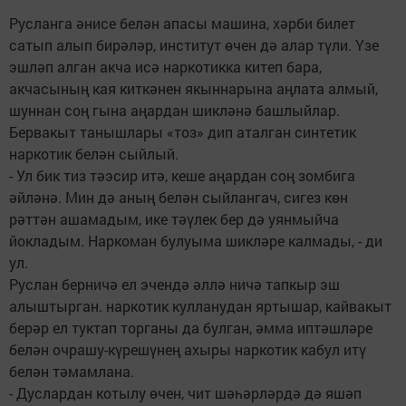
Русланга әнисе белән апасы машина, хәрби билет
сатып алып бирәләр, институт өчен дә алар түли. Үзе
эшләп алган акча исә наркотикка китеп бара,
акчасының кая киткәнен якыннарына аңлата алмый,
шуннан соң гына аңардан шикләнә башлыйлар.
Бервакыт танышлары «тоз» дип аталган синтетик
наркотик белән сыйлый.
- Ул бик тиз тәэсир итә, кеше аңардан соң зомбига
әйләнә. Мин дә аның белән сыйлангач, сигез көн
рәттән ашамадым, ике тәүлек бер дә уянмыйча
йокладым. Наркоман булуыма шикләре калмады, - ди
ул.
Руслан берничә ел эчендә әллә ничә тапкыр эш
алыштырган. наркотик кулланудан яртышар, кайвакыт
берәр ел туктап торганы да булган, әмма иптәшләре
белән очрашу-күрешүнең ахыры наркотик кабул итү
белән тәмамлана.
- Дуслардан котылу өчен, чит шәһәрләрдә дә яшәп