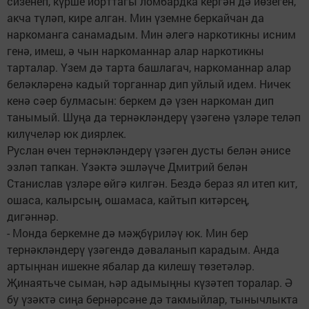
сизенеп, күрше йорттагы ломбардка кергән дә йөзеген,
акча түләп, кире алган. Мин үземне беркайчан да
наркоманга санамадым. Мин әлегә наркотикны исним
генә, имеш, ә чын наркоманнар алар наркотикны
тарталар. Үзем дә тарта башлагач, наркоманнар алар
беләкләренә кадый торганнар дип уйлый идем. Ничек
кенә сәер булмасын: беркем дә үзен наркоман дип
танымый. Шуңа да тернәкләндерү үзәгенә үзләре теләп
килүчеләр юк диярлек.
Руслан өчен тернәкләндерү үзәген дусты белән әнисе
эзләп тапкан. Үзәктә эшләүче Дмитрий белән
Станислав үзләре өйгә килгән. Бездә бераз ял итеп кит,
ошаса, калырсың, ошамаса, кайтып китәрсең,
дигәннәр.
- Монда беркемне дә мәҗбүриләү юк. Мин бер
тернәкләндерү үзәгендә дәваланып карадым. Анда
артыңнан ишекне ябалар да килешү төзетәләр.
Җинаятьче сыман, һәр адымыңны күзәтеп торалар. Ә
бу үзәктә сиңа бернәрсәне дә такмыйлар, тынычлыкта