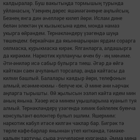
калдыралар. Буш вакытыңда тормышың турында
уйланасың. Үзеңнең дөрес яшәмәгәнеңне аңлыйсың.
Безнең янга дин әһелләре килеп йөри. Ислам дине
белән электән үк кызыксына идем, монда намаз
укырга өйрәндем. Тернәкләндерү үзәгендә шуңа
төшендем: беркайчан да якыннарыңнан ярдәм сорарга
оялмаска, курыкмаска кирәк. Ялганларга, алдашырга
да кирәкми. Наркотик кулланучы өчен бу - иң мөһиме.
Әти-әниләр исә сабыр булырга тиеш. Әгәр дә өйгә
кайткан саен ачуланып торсалар, анда кайтасы да
килми башлый. Балалары каядыр йөри, телефонын
алмый, исәнме-юкмы - белүче юк. Ә мине әни һәрчак
аңларга тырышты. Өй җылысын эзләп кайта идем мин
аның янына. Хәзер исә минем уңышларыма куанып туя
алмый. Тернәкләндерү үзәгендә химик бәйлелек буенча
консультант-волонтер булып эшлим. Яшермим:
наркотик кабул итәсе килгән чаклар бар. Бигрәк тә
төрле кафе-барлар яныннан үтеп киткәндә, тәмәке-
кальян тартучы, сыра эчүчеләрне күргәндә. Әмма миңа