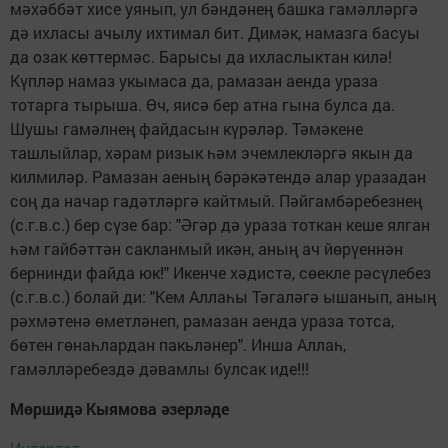
мәхәббәт хисе уянып, ул бәндәнең башка гамәлләргә
дә ихласы ачылу ихтимал бит. Димәк, намазга басуы
да озак көттермәс. Барысы да ихласлыктан килә!
Күпләр намаз укымаса да, рамазан аенда ураза
тотарга тырыша. Өч, яисә бер атна гына булса да.
Шушы гамәлнең файдасын күрәләр. Тәмәкене
ташлыйлар, хәрам ризык һәм эчемлекләргә якын да
килмиләр. Рамазан аеның бәрәкәтендә алар уразадан
соң да начар гадәтләргә кайтмый. Пәйгамбәребезнең
(с.г.в.с.) бер сүзе бар: "Әгәр дә ураза тоткан кеше ялган
һәм гайбәттән сакланмый икән, аның ач йөрүеннән
бернинди файда юк!" Икенче хәдистә, сөекле рәсүлебез
(с.г.в.с.) болай ди: "Кем Аллаһы Тәгаләгә ышанып, аның
рәхмәтенә өметләнеп, рамазан аенда ураза тотса,
бөтен гөнаһлардан пакьләнер". Инша Аллаһ,
гамәлләребездә дәвамлы булсак иде!!!
Мөршидә Кыямова әзерләде