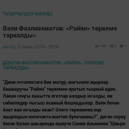
ТАТАРЧА ШОУ-БИЗНЕС
Вәли Фәзлиәхмәтов: «Райян» төркеме
таркалды»
автор,
3 июнь 2016 - 06:06
1682
0
0
"Дини эчтәлектәге бик матур, мәгънәле җырлар
башкаручы "Райян" төркемен яратып тыңлый идек.
Ләкин соңгы вакытта егетләр каядыр югалды, ни
сәбәпледер чыгыш ясамый башладылар. Вәли белән
Азат кая югалды икән? Әлеге төркемнең яңа
җырларын киләчәктә ишетеп булачакмы?", дигән сорау
белән Казан шәһәрендә яшәүче Сания Альмиева "Шәһри