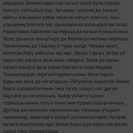
карадым. Безнең наркотик сатып алып була торган
махсус сайтыбыз бар. Акчаңны түлисең дә теләсә
кайсы шәһәрдән үзеңә кирәген сатып аласың. Аны
шәһәрнең билгеле бер урыннарына калдырып китәләр.
Наркотикка бәйлелектән беркая да качып булмый икән.
Яшәү урынын алыштыру да бернинди нәтиҗә бирмәде.
Техникумны да ташларга туры килде. Миндә зачет,
имтихан бирү кайгысы юк иде. Иртән торгач, бөтен уй -
наркотик алырга акча каян табарга. Эшкә дә шуны
сатып алырга акча кирәк булганга гына йөрдем.
Танышлардан, кире кайтармасымны белә торып,
бурычка акча да алгаладым. Әйтүемчә, наркотик белән
бергә сәламәтлегеңне генә түгел, намус, оят дигән
нәрсәне дә югалтасың. Хәзер уйлап утырам:
тормышымның тугыз елын мин бушка уздырганмын.
Дуслар дигәннәрем наркоманнар, төрмәдә утырып
чыкканнар, кешеләргә кредит рәсмиләштереп, пычрак
акчага яшәүчеләр иде. Безне бары шул наркотик дигән
нәрсә генә берләштерде.