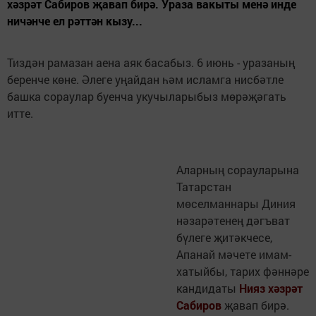
хәзрәт Сабиров җавап бирә. Ураза вакыты менә инде
ничәнче ел рәттән кызу...
Тиздән рамазан аена аяк басабыз. 6 июнь - уразаның
беренче көне. Әлеге уңайдан һәм исламга нисбәтле
башка сораулар буенча укучыларыбыз мөрәҗәгать
итте.
Аларның сорауларына
Татарстан
мөселманнары Диния
нәзарәтенең дәгъват
бүлеге җитәкчесе,
Апанай мәчете имам-
хатыйбы, тарих фәннәре
кандидаты
Нияз хәзрәт
Сабиров
җавап бирә.