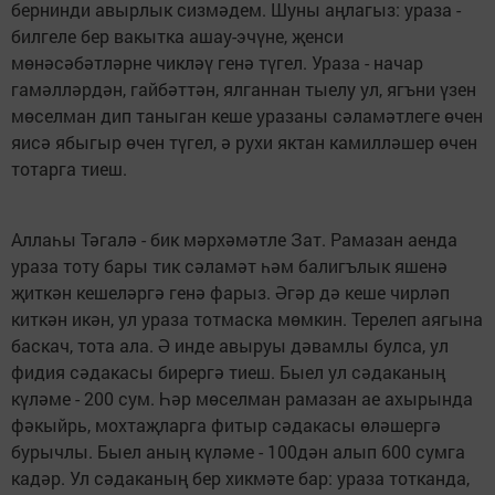
бернинди авырлык сизмәдем. Шуны аңлагыз: ураза -
билгеле бер вакытка ашау-эчүне, җенси
мөнәсәбәтләрне чикләү генә түгел. Ураза - начар
гамәлләрдән, гайбәттән, ялганнан тыелу ул, ягъни үзен
мөселман дип таныган кеше уразаны сәламәтлеге өчен
яисә ябыгыр өчен түгел, ә рухи яктан камилләшер өчен
тотарга тиеш.
Аллаһы Тәгалә - бик мәрхәмәтле Зат. Рамазан аенда
ураза тоту бары тик сәламәт һәм балигълык яшенә
җиткән кешеләргә генә фарыз. Әгәр дә кеше чирләп
киткән икән, ул ураза тотмаска мөмкин. Терелеп аягына
баскач, тота ала. Ә инде авыруы дәвамлы булса, ул
фидия сәдакасы бирергә тиеш. Быел ул сәдаканың
күләме - 200 сум. Һәр мөселман рамазан ае ахырында
фәкыйрь, мохтаҗларга фитыр сәдакасы өләшергә
бурычлы. Быел аның күләме - 100дән алып 600 сумга
кадәр. Ул сәдаканың бер хикмәте бар: ураза тотканда,