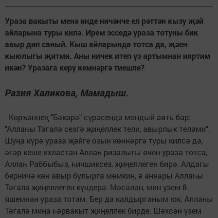
Ураза вакыты менә инде ничәнче ел рәттән кызу җәй
айларына туры килә. Ирем эсседә ураза тотуны бик
авыр дип саный. Кыш айларында тотса да, җәен
кыюлыгы җитми. Аны ничек итеп үз артымнан ияртим
икән? Уразага керү кемнәргә тиешле?
Разия Халикова, Мамадыш.
- Коръәннең "Бәкарә" сүрәсендә мондый аять бар:
"Аллаһы Тәгалә сезгә җиңеллек тели, авырлык теләми".
Шуңа күрә ураза җәйге озын көннәргә туры килсә дә,
әгәр кеше ихластан Аллаһ ризалыгы өчен ураза тотса,
Аллаһ Раббыбыз, һичшиксез, җиңеллеген бирә. Алдагы
берничә көн авыр булырга мөмкин, ә аннары Аллаһы
Тәгалә җиңеллеген күндерә. Мәсәлән, мин үзем 8
яшемнән ураза тотам. Бер дә калдырганым юк. Аллаһы
Тәгалә миңа һәрвакыт җиңеллек бирде. Шәхсән үзем