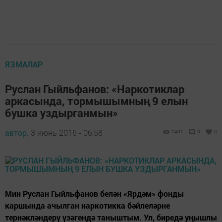
ЯЗМАЛАР
Руслан Гыйльфанов: «Наркотиклар
аркасында, тормышымның 9 елын
бушка уздырганмын»
автор,
3 июнь 2016 - 06:58
1401
0
0
Мин Руслан Гыйльфанов белән «Ярдәм» фонды
каршында ачылган наркотикка бәйлеләрне
тернәкләндерү үзәгендә таныштым. Ул, биредә уңышлы