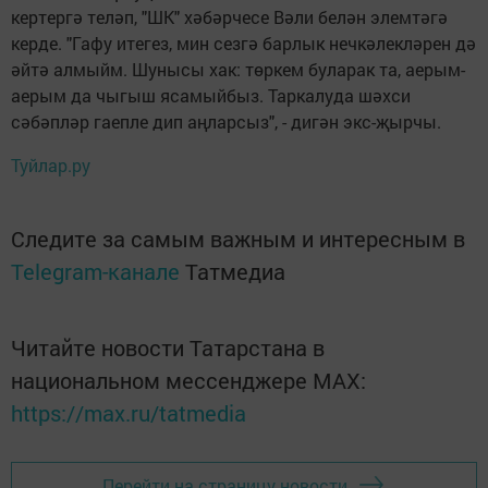
кертергә теләп, "ШК" хәбәрчесе Вәли белән элемтәгә
керде. "Гафу итегез, мин сезгә барлык нечкәлекләрен дә
әйтә алмыйм. Шунысы хак: төркем буларак та, аерым-
аерым да чыгыш ясамыйбыз. Таркалуда шәхси
сәбәпләр гаепле дип аңларсыз", - дигән экс-җырчы.
Туйлар.ру
Следите за самым важным и интересным в
Telegram-канале
Татмедиа
Читайте новости Татарстана в
национальном мессенджере MАХ:
https://max.ru/tatmedia
Перейти на страницу новости