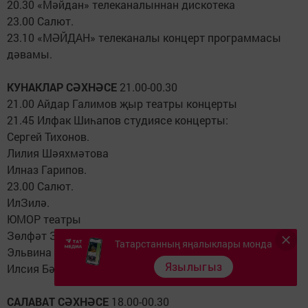
20.30 «Мәйдан» телеканалыннан дискотека
23.00 Салют.
23.10 «МӘЙДАН» телеканалы концерт программасы
дәвамы.
КУНАКЛАР СӘХНӘСЕ
21.00-00.30
21.00 Айдар Галимов җыр театры концерты
21.45 Илфак Шиһапов студиясе концерты:
Сергей Тихонов.
Лилия Шәяхмәтова
Илназ Гарипов.
23.00 Салют.
ИлЗилә.
ЮМОР театры
Зөлфәт Зиннуров.
Татарстанның яңалыклары монда
Эльвина Габделхакова
Язылыгыз
Илсия Бәдретдинова.
САЛАВАТ СӘХНӘСЕ
18.00-00.30