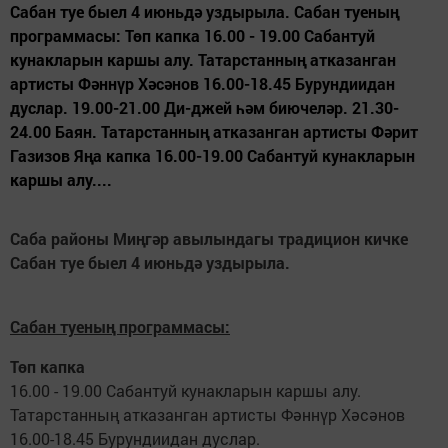
Сабан туе быел 4 июньдә уздырыла. Сабан туеның
программасы: Төп капка 16.00 - 19.00 Сабантуй
кунакларын каршы алу. Татарстанның атказанган
артисты Фәннүр Хәсәнов 16.00-18.45 Бурундиидан
дуслар. 19.00-21.00 Ди-джей һәм биючеләр. 21.30-
24.00 Баян. Татарстанның атказанган артисты Фәрит
Газизов Яңа капка 16.00-19.00 Сабантуй кунакларын
каршы алу....
Саба районы Миңгәр авылындагы традицион кичке
Сабан туе быел 4 июньдә уздырыла.
Сабан туеның программасы:
Төп капка
16.00 - 19.00 Сабантуй кунакларын каршы алу.
Татарстанның атказанган артисты Фәннүр Хәсәнов
16.00-18.45 Бурундиидан дуслар.