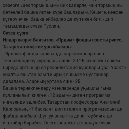
хәзерге «аек тормышым» бик кадерле, мин тормышны
бөтенләй башка яктан күрә башладым. Кешегә, кәефен
күтәрү өчен, башка әйберләр дә күп икән бит, - дип
тәмамлады сүзен Руслан.
Сүзен-сүзгә
Илдар хәзрәт Баязитов, «Ярдәм» фонды советы рәисе,
Татарстан мөфтие урынбасары:
- Ярдәм» фонды каршында наркоманнар өчен
тернәкләндерү курслары эшли. 20-25 кешелек төркем
биредә яртышар ел реабилитация курслары уза. Үзәктә
уналты яшьтән алып кырык яшькәчә булганнар
дәвалана. Аларның уртача яше - 25.
Башка тернәкләндерү үзәкләрендә уңышлы гына
кулланылып килгән «12 адым» дигән программа
нигезендә эшлибез. Татарстан профессоры Анатолий
Карповның «7 баскыч» дип аталган программасын да
файдаланабыз. Шул ук вакытта дини тәрбиягә дә
игътибар бирәбез. Әлеге юнәлештә эшләүче үзәк