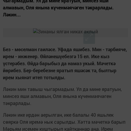
чыгармадым. Ул да мине яратуын, минсез яши
алмавын, Оля янына күченмәячәген тәкрарлады.
Ләкин...
Без - мөселман гаиләсе. Уфада яшибез. Мин - тәрбияче,
ирем - инженер. Өйләнешүебезгә 15 ел. Ике кыз
үстерәбез. Өйдә барыбыз да намаз укый. Мәчеткә
йөрибез. Бер-беребезне яратып яшәсәк тә, былтыр
ирем хыянәт итеп тотылды.
Ләкин мин тавыш чыгармадым. Ул да мине яратуын,
минсез яши алмавын, Оля янына күченмәячәген
тәкрарлады.
Ләкин ике ирдән аерылган, ике балалы 40 яшьлек
сөяркә Оля иремә нык сарылды. Хәтта мәчеткә барып
Мәрьям исемен куштырып кайтканнар аңа. Ирем