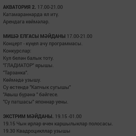
АКВАТОРИЯ 2.
17.00-21.00
Катамараннарда ял итү.
Арендага көймәләр.
МИШӘ ЕЛГАСЫ МӘЙДАНЫ
17.00-21.00
Концерт - күңел ачу программасы.
Конкурслар:
Кул белән балык тоту.
"ГЛАДИАТОР" ярышы.
"Тарзанка".
Көймәдә узышу.
Су өстендә "Капчык сугышы"
"Авыш бүрәнә " бәйгесе.
"Су патшасы" японнар уены.
ЭКСТРИМ МӘЙДАНЫ.
19.15 -01.00
19.15 Чын ирләр өчен каршылыклар полосасы.
19.30 Квадроцикллар узышы