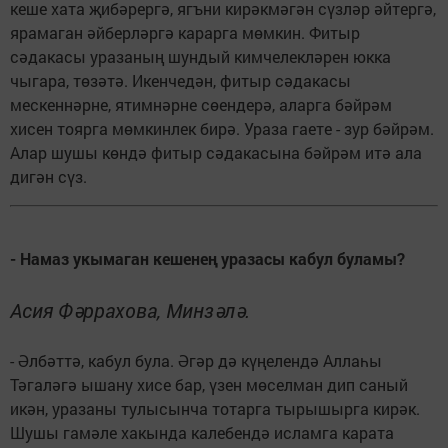
кеше хата җибәрергә, ягъни кирәкмәгән сүзләр әйтергә,
ярамаган әйберләргә карарга мөмкин. Фитыр
сәдакасы уразаның шундый кимчелекләрен юкка
чыгара, төзәтә. Икенчедән, фитыр сәдакасы
мескеннәрне, ятимнәрне сөендерә, аларга бәйрәм
хисен тоярга мөмкинлек бирә. Ураза гаете - зур бәйрәм.
Алар шушы көндә фитыр сәдакасына бәйрәм итә ала
дигән сүз.
- Намаз укымаган кешенең уразасы кабул буламы?
Асия Фәррахова, Минзәлә.
- Әлбәттә, кабул була. Әгәр дә күңелендә Аллаһы
Тәгаләгә ышану хисе бар, үзен мөселман дип саный
икән, уразаны тулысынча тотарга тырышырга кирәк.
Шушы гамәле хакында калебендә исламга карата