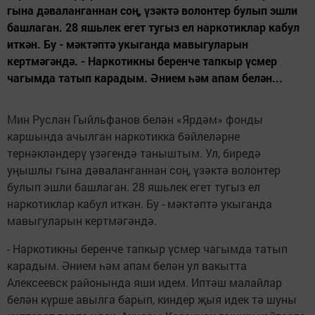
гына дәваланганнан соң, үзәктә волонтер булып эшли
башлаган. 28 яшьлек егет тугыз ел наркотиклар кабул
иткән. Бу - мәктәптә укыганда мавыгуларын
кертмәгәндә. - Наркотикны беренче тапкыр үсмер
чагымда татып карадым. Әнием һәм апам белән...
Мин Руслан Гыйльфанов белән «Ярдәм» фонды
каршында ачылган наркотикка бәйлеләрне
тернәкләндерү үзәгендә таныштым. Ул, биредә
уңышлы гына дәваланганнан соң, үзәктә волонтер
булып эшли башлаган. 28 яшьлек егет тугыз ел
наркотиклар кабул иткән. Бу - мәктәптә укыганда
мавыгуларын кертмәгәндә.
- Наркотикны беренче тапкыр үсмер чагымда татып
карадым. Әнием һәм апам белән ул вакытта
Алексеевск районында яши идем. Иптәш малайлар
белән күрше авылга барып, киндер җыя идек тә шуны