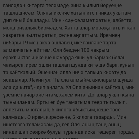
гаиләдән китәргә теләмәде, зина кылып йөрүеңне
ташла дисәм, Оляны икенче хатын итеп никах укытам
дип яный башлады. Мин - сау-сәламәт хатын, әлбәттә,
моңа ризалык бирмәдем. Хәтта алар мөрәҗәгать иткән
хәзрәткә чылтыратып, хәлне аңлаттым. Иремнең
нибары 19 мең акча эшләвен, ике гаиләне тарта
алмаячагын әйттем. Оля бездән 100 чакрым
ераклыктагы икенче шәһәрдә яши, ул бармак белән
чакырса, ирем эшен ташлап шунда китә дә бара, кунып
та кайткалый. Эшеннән әллә ничә тапкыр кисәтү дә
ясадылар. Ләкин ул: "Тыела алмыйм, аякларым шунда
ала да китә", - дип аңлата. Ул Оля яныннан кайткач, мин
үземне начар хис итәм, хәлем китә. Догалар укып кына
тынычланам. Ярты ел буе тамагыма төер тыгылып,
аппетитым югалып, 6 килога ябыктым, кеше төсе
калмады. Ә ирем, киресенчә, 5 килога тазарды. Мин
ишетергә теләмәсәм дә, гел Оля, аның тәне, аның
нинди шәп сөяркә булуы турында искә төшереп торды,