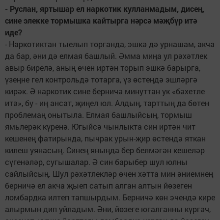
- Руслан, яртышар ел наркотик кулланмадым, дисең,
сине элекке тормышка кайтырга нәрсә мәҗбүр итә
иде?
- Наркотиктан тыелып торганда, эшкә дә урнашам, акча
да бар, әни дә елмая башлый. Әмма миңа ул рәхәтлек
авыр бирелә, аның өчен иртән торып эшкә барырга,
үзеңне гел контрольдә тотарга, үз өстеңдә эшләргә
кирәк. Ә наркотик сине берничә минуттан ук «бәхетле
итә», бу - иң ансат, җиңел юл. Алдың, тарттың да бөтен
проблемаң онытыла. Елмая башлыйсың, тормыш
ямьлерәк күренә. Югыйсә чынлыкта син иртән чит
кешенең фатирында, пычрак урын-җир өстендә яткан
килеш уянасың. Синең яныңда бер белмәгән кешеләр
сүгенәләр, сугышалар. Ә син барыбер шул юлны
сайлыйсың. Шул рәхәтлекләр өчен хәтта мин әниемнең
берничә ел акча җыеп сатып алган алтын йөзеген
ломбардка илтеп тапшырдым. Берничә көн эчендә кире
алырмын дип уйладым. Әни, йөзеге югалганны күргәч,