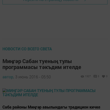
НОВОСТИ СО ВСЕГО СВЕТА
Миңгәр Сабан туеның тулы
программасы тәкъдим ителде
автор,
3 июнь 2016 - 05:50
1327
0
0
Саба районы Миңгәр авылындагы традицион кичке