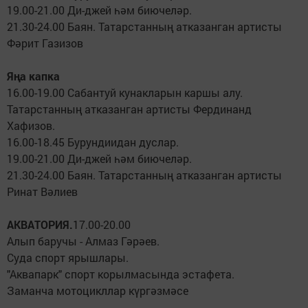
19.00-21.00 Ди-джей һәм биючеләр.
21.30-24.00 Баян. Татарстанның атказанган артисты
Фәрит Газизов
Яңа капка
16.00-19.00 Сабантуй кунакларын каршы алу.
Татарстанның атказанган артисты Фердинанд
Хафизов.
16.00-18.45 Бурундиидан дуслар.
19.00-21.00 Ди-джей һәм биючеләр.
21.30-24.00 Баян. Татарстанның атказанган артисты
Ринат Вәлиев
АКВАТОРИЯ.
17.00-20.00
Алып баручы - Алмаз Гәрәев.
Суда спорт ярышлары.
"Аквапарк" спорт корылмасында эстафета.
Заманча мотоцикллар күргәзмәсе