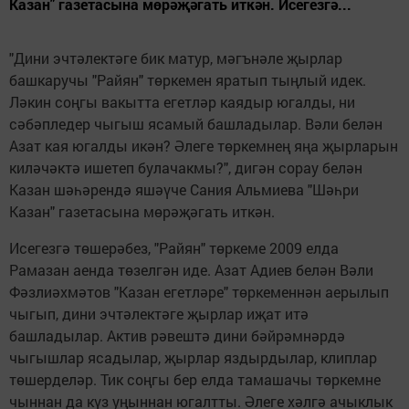
Казан" газетасына мөрәҗәгать иткән. Исегезгә...
"Дини эчтәлектәге бик матур, мәгънәле җырлар
башкаручы "Райян" төркемен яратып тыңлый идек.
Ләкин соңгы вакытта егетләр каядыр югалды, ни
сәбәпледер чыгыш ясамый башладылар. Вәли белән
Азат кая югалды икән? Әлеге төркемнең яңа җырларын
киләчәктә ишетеп булачакмы?", дигән сорау белән
Казан шәһәрендә яшәүче Сания Альмиева "Шәһри
Казан" газетасына мөрәҗәгать иткән.
Исегезгә төшерәбез, "Райян" төркеме 2009 елда
Рамазан аенда төзелгән иде. Азат Адиев белән Вәли
Фәзлиәхмәтов "Казан егетләре" төркеменнән аерылып
чыгып, дини эчтәлектәге җырлар иҗат итә
башладылар. Актив рәвештә дини бәйрәмнәрдә
чыгышлар ясадылар, җырлар яздырдылар, клиплар
төшерделәр. Тик соңгы бер елда тамашачы төркемне
чыннан да күз уңыннан югалтты. Әлеге хәлгә ачыклык