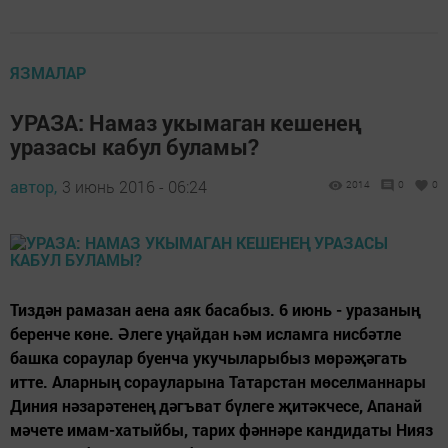
ЯЗМАЛАР
УРАЗА: Намаз укымаган кешенең
уразасы кабул буламы?
автор,
3 июнь 2016 - 06:24
2014
0
0
Тиздән рамазан аена аяк басабыз. 6 июнь - уразаның
беренче көне. Әлеге уңайдан һәм исламга нисбәтле
башка сораулар буенча укучыларыбыз мөрәҗәгать
итте. Аларның сорауларына Татарстан мөселманнары
Диния нәзарәтенең дәгъват бүлеге җитәкчесе, Апанай
мәчете имам-хатыйбы, тарих фәннәре кандидаты Нияз