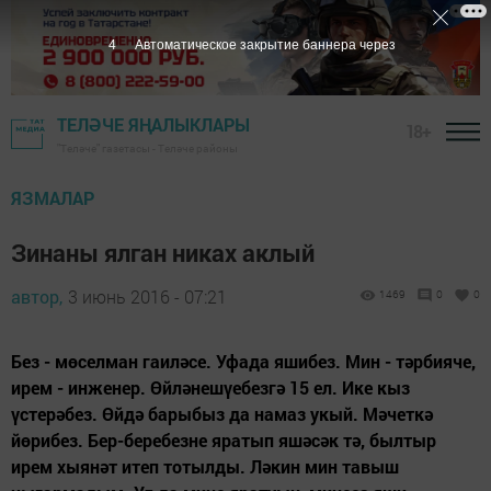
3
Автоматическое закрытие баннера через
ТЕЛӘЧЕ ЯҢАЛЫКЛАРЫ
18+
"Теләче" газетасы - Теләче районы
ЯЗМАЛАР
Зинаны ялган никах аклый
автор,
3 июнь 2016 - 07:21
1469
0
0
Без - мөселман гаиләсе. Уфада яшибез. Мин - тәрбияче,
ирем - инженер. Өйләнешүебезгә 15 ел. Ике кыз
үстерәбез. Өйдә барыбыз да намаз укый. Мәчеткә
йөрибез. Бер-беребезне яратып яшәсәк тә, былтыр
ирем хыянәт итеп тотылды. Ләкин мин тавыш