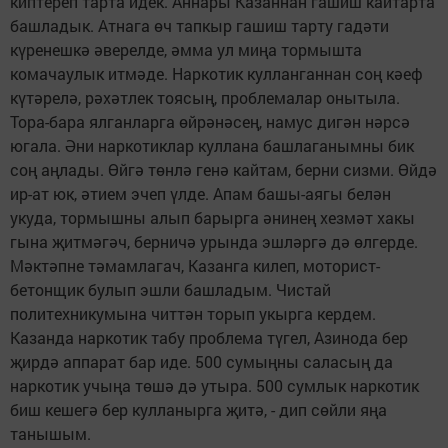
киптереп тарта идек. Аннары Казаннан гашиш кайтарта
башладык. Атнага өч тапкыр гашиш тарту гадәти
күренешкә әверелде, әмма ул миңа тормышта
комачаулык итмәде. Наркотик кулланганнан соң кәеф
күтәрелә, рәхәтлек тоясың, проблемалар онытыла.
Тора-бара ялганларга өйрәнәсең, намус дигән нәрсә
югала. Әни наркотиклар куллана башлаганымны бик
соң аңлады. Өйгә төнлә генә кайтам, берни сизми. Өйдә
ир-ат юк, әтием эчеп үлде. Апам башы-аягы белән
укуда, тормышны алып барырга әнинең хезмәт хакы
гына җитмәгәч, берничә урында эшләргә дә өлгерде.
Мәктәпне тәмамлагач, Казанга килеп, моторист-
бетонщик булып эшли башладым. Чистай
политехникумына читтән торып укырга кердем.
Казанда наркотик табу проблема түгел, Азинода бер
җирдә аппарат бар иде. 500 сумыңны саласың да
наркотик учыңа төшә дә утыра. 500 сумлык наркотик
биш кешегә бер кулланырга җитә, - дип сөйли яңа
танышым.