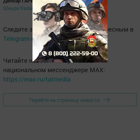
Дилбәр ГАРИФУЛЛИНА
Шәһри Казан
Следите за самым важным и интересным в
Telegram-канале
Татмедиа
Читайте новости Татарстана в
национальном мессенджере MАХ:
https://max.ru/tatmedia
Перейти на страницу новости