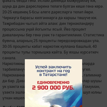
фәкать бездә генә. Ислам динендә мәҗбүриләү юк,
шуңа да дин дәресләренә теләге булган кеше генә керә.
20-25 кешенең 5-6сы әлеге дәресләргә теләп йөри.
Чиркәүгә барасы килгәннәргә дә каршы төшүче юк.
Тәҗрибәдән чыгып әйтә алам: дин тернәкләндерү
процессына уңай йогынты ясый. Йөз процент
дәвалануны бер генә үзәк тә гарантияләми. Статистика
буенча, аларның 25 проценты передозировкадан үлә,
30-35 проценты кабат наркотик куллана башлый, 40
проценты тулы тормышка кайта. Бу яхшы күрсәткеч
санала.
Наркотикны күбесенчә имин булмаган гаиләләрдә
тәрбияләнүчеләр куллана дигән сүз дөрес түгел.
Наркоманнар арасында фән кандидатлары, галимнәр
дә бар. Дәвалану курсларын уңышлы узучылар шушы
ук үзәктә калып, башкаларга ярдәм итәләр. Гомумән,
үзәктә эшләүчеләрнең бик күбесе үзләре дә шул юлны
үткән кешеләр.