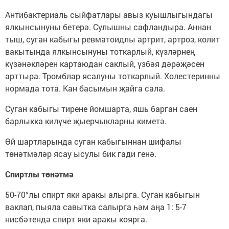
Антибактериаль сыйфатлары авыз куышлыгындагы
ялкынсынуны бетерә. Сулышны сафландыра. Аннан
тыш, суган кабыгы ревматоидлы артрит, артроз, колит
вакытында ялкынсынуны тоткарлый, күзләрнең
күзәнәкләрен картаюдан саклый, үзбәя дәрәҗәсен
арттыра. Тромблар ясалуны тоткарлый. Холестеринны
нормада тота. Кан басымын җайга сала.
Суган кабыгы тирене йомшарта, яшь барган саен
барлыкка килүче җыерчыкларны киметә.
Өй шартларында суган кабыгыннан шифалы
төнәтмәләр ясау ысулы бик гади генә.
Спиртлы төнәтмә
50-70°лы спирт яки аракы алырга. Суган кабыгын
ваклап, пыяла савытка салырга һәм аңа 1: 5-7
нисбәтендә спирт яки аракы коярга.