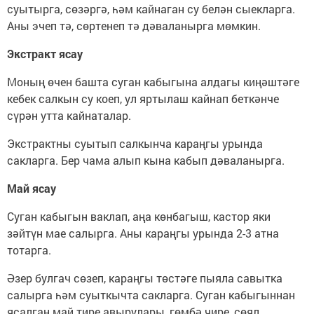
суытырга, сөзәргә, һәм кайнаган су белән сыекларга.
Аны эчеп тә, сөртенеп тә дәваланырга мөмкин.
Экстракт ясау
Моның өчен башта суган кабыгына алдагы киңәштәге
кебек салкын су коеп, ул яртылаш кайнап беткәнче
сүрән утта кайнаталар.
Экстрактны суытып салкынча караңгы урында
сакларга. Бер чама алып кына кабып дәваланырга.
Май ясау
Суган кабыгын ваклап, аңа көнбагыш, кастор яки
зәйтүн мае салырга. Аны караңгы урында 2-3 атна
тотарга.
Әзер булгач сөзеп, караңгы төстәге пыяла савытка
салырга һәм суыткычта сакларга. Суган кабыгыннан
ясалган май тире авырулары, гөмбә чире, сөял,