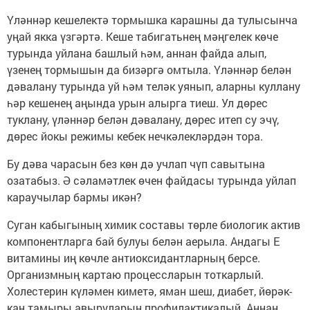
Үләннәр кешелектә тормышка карашны да тулысынча
уңай якка үзгәртә. Кеше табигатьнең мәңгелек көче
турында уйлана башлый һәм, аннан файда алып,
үзенең тормышын да бизәргә омтыла. Үләннәр белән
дәвалану турында уй һәм теләк уянып, аларны куллану
һәр кешенең аңында урын алырга тиеш. Ул дөрес
туклану, үләннәр белән дәвалану, дөрес итеп су эчү,
дөрес йокы режимы кебек нечкәлекләрдән тора.
Бу дәва чарасын без көн дә учлап чүп савытына
озатабыз. Ә сәламәтлек өчен файдасы турында уйлап
караучылар бармы икән?
Суган кабыгының химик составы төрле биологик актив
компонентларга бай булуы белән аерыла. Андагы Е
витамины иң көчле антиоксидантларның берсе.
Организмның картаю процессларын тоткарлый.
Холестерин күләмен киметә, яман шеш, диабет, йөрәк-
кан тамыры авыруларын профилактикалый. Аннан