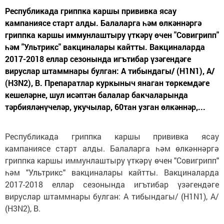
Республикада гриппка каршы прививка ясау
кампаниясе старт алды. Балаларга һәм өлкәннәргә
гриппка каршы иммунлаштыру үткәрү өчен "Совигрипп"
һәм "Ультрикс" вакциналары кайтты. Вакциналарда
2017-2018 еллар сезонында игътибар үзәгендәге
вируслар штаммнары булган: А тибындагы/ (Н1N1), А/
(Н3N2), В. Препаратлар куркыныч янаган төркемдәге
кешеләрне, шул исәптән балалар бакчаларында
тәрбияләнүчеләр, укучылар, 60тан узган өлкәннәр,...
Республикада гриппка каршы прививка ясау
кампаниясе старт алды. Балаларга һәм өлкәннәргә
гриппка каршы иммунлаштыру үткәрү өчен "Совигрипп"
һәм "Ультрикс" вакциналары кайтты. Вакциналарда
2017-2018 еллар сезонында игътибар үзәгендәге
вируслар штаммнары булган: А тибындагы/ (Н1N1), А/
(Н3N2), В.