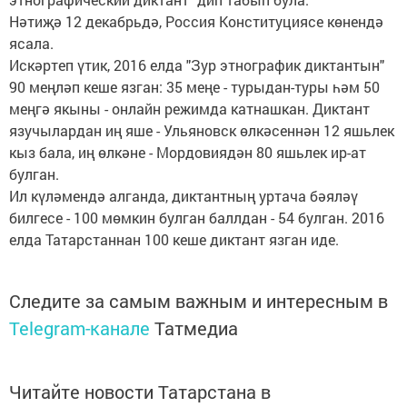
Нәтиҗә 12 декабрьдә, Россия Конституциясе көнендә
ясала.
Искәртеп үтик, 2016 елда "Зур этнографик диктантын"
90 меңләп кеше язган: 35 меңе - турыдан-туры һәм 50
меңгә якыны - онлайн режимда катнашкан. Диктант
язучылардан иң яше - Ульяновск өлкәсеннән 12 яшьлек
кыз бала, иң өлкәне - Мордовиядән 80 яшьлек ир-ат
булган.
Ил күләмендә алганда, диктантның уртача бәяләү
билгесе - 100 мөмкин булган баллдан - 54 булган. 2016
елда Татарстаннан 100 кеше диктант язган иде.
Следите за самым важным и интересным в
Telegram-канале
Татмедиа
Читайте новости Татарстана в