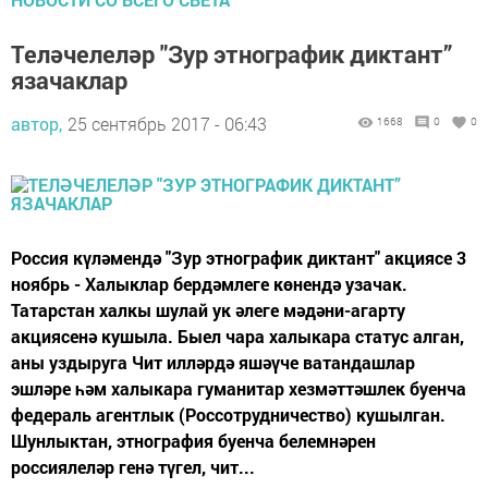
Теләчелеләр "Зур этнографик диктант”
язачаклар
автор,
25 сентябрь 2017 - 06:43
1668
0
0
Россия күләмендә "Зур этнографик диктант" акциясе 3
ноябрь - Халыклар бердәмлеге көнендә узачак.
Татарстан халкы шулай ук әлеге мәдәни-агарту
акциясенә кушыла. Быел чара халыкара статус алган,
аны уздыруга Чит илләрдә яшәүче ватандашлар
эшләре һәм халыкара гуманитар хезмәттәшлек буенча
федераль агентлык (Россотрудничество) кушылган.
Шунлыктан, этнография буенча белемнәрен
россиялеләр генә түгел, чит...