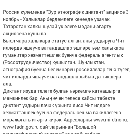
Россия күләмендә "Зур этнографик диктант" акциясе 3
ноябрь - Халыклар бердәмлеге көнендә узачак.
Татарстан халкы шулай ук әлеге мәдәни-агарту
акциясенә кушыла.
Быел чара халыкара статус алган, аны уздыруга Чит
илләрдә яшәүче ватандашлар эшләре һәм халыкара
гуманитар хезмәттәшлек буенча федераль агентлык
(Россотрудничество) кушылган. Шунлыктан,
этнография буенча белемнәрен россиялеләр генә түгел,
чит илләрдә яшәүче ватандашларыбыз да тикшерә
ала.
Диктант язуда теләге булган һәркемгә катнашырга
мөмкинлек бар. Аның өчен теләсә кайсы төбәктә
диктант уздырылачак урынга яисә Чит илдәге
хезмәттәшлек буенча федераль оешма вәкиллегенә
мөрәҗәгать итәргә кирәк. Адресларны www.miretno.ru,
www.fadn.gov.ru сайтларыннан "Большой
этнографический диктант" дип табып була.