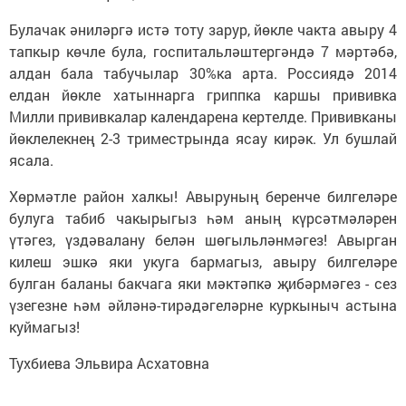
Булачак әниләргә истә тоту зарур, йөкле чакта авыру 4
тапкыр көчле була, госпитальләштергәндә 7 мәртәбә,
алдан бала табучылар 30%ка арта. Россиядә 2014
елдан йөкле хатыннарга гриппка каршы прививка
Милли прививкалар календарена кертелде. Прививканы
йөклелекнең 2-3 триместрында ясау кирәк. Ул бушлай
ясала.
Хөрмәтле район халкы! Авыруның беренче билгеләре
булуга табиб чакырыгыз һәм аның күрсәтмәләрен
үтәгез, үздәвалану белән шөгыльләнмәгез! Авырган
килеш эшкә яки укуга бармагыз, авыру билгеләре
булган баланы бакчага яки мәктәпкә җибәрмәгез - сез
үзегезне һәм әйләнә-тирәдәгеләрне куркыныч астына
куймагыз!
Тухбиева Эльвира Асхатовна