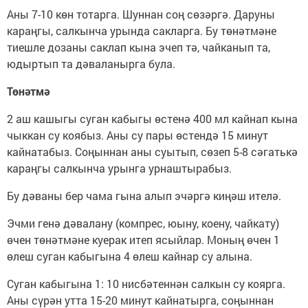
Аны 7-10 көн тотарга. Шуннан соң сөзәргә. Даруны
караңгы, салкынча урында сакларга. Бу төнәтмәне
тиешле дозаны саклап кына эчеп тә, чайканып та,
юдыртып та дәваланырга була.
Төнәтмә
2 аш кашыгы суган кабыгы өстенә 400 мл кайнап кына
чыккан су коябыз. Аны су пары өстендә 15 минут
кайнатабыз. Соңыннан аны суытып, сөзеп 5-8 сәгатькә
караңгы салкынча урынга урнаштырабыз.
Бу дәваны бер чама гына алып эчәргә киңәш ителә.
Эчми генә дәвалану (компрес, юыну, коену, чайкату)
өчен төнәтмәне куерак итеп ясыйлар. Моның өчен 1
өлеш суган кабыгына 4 өлеш кайнар су алына.
Суган кабыгына 1: 10 нисбәтеннән салкын су коярга.
Аны сүрән утта 15-20 минут кайнатырга, соңыннан