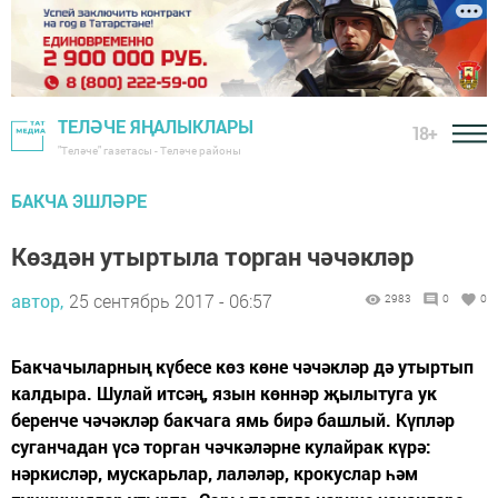
ТЕЛӘЧЕ ЯҢАЛЫКЛАРЫ
18+
"Теләче" газетасы - Теләче районы
БАКЧА ЭШЛӘРЕ
Көздән утыртыла торган чәчәкләр
автор,
25 сентябрь 2017 - 06:57
2983
0
0
Бакчачыларның күбесе көз көне чәчәкләр дә утыртып
калдыра. Шулай итсәң, язын көннәр җылытуга ук
беренче чәчәкләр бакчага ямь бирә башлый. Күпләр
суганчадан үсә торган чәчкәләрне кулайрак күрә:
нәркисләр, мускарьлар, лаләләр, крокуслар һәм