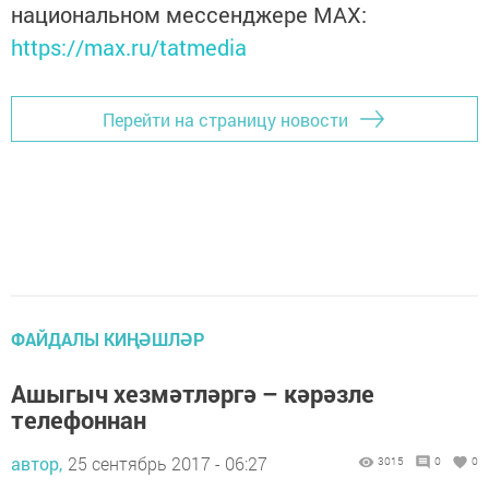
национальном мессенджере MАХ:
https://max.ru/tatmedia
Перейти на страницу новости
ФАЙДАЛЫ КИҢӘШЛӘР
Ашыгыч хезмәтләргә – кәрәзле
телефоннан
автор,
25 сентябрь 2017 - 06:27
3015
0
0