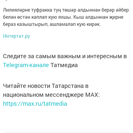
Лилияләрне туфракка туң төшәр алдыннан берәр әйбер
белән өстән каплап кую яхшы. Кыш алдыннан җирне
бераз казыштырып, ашламалап кую кирәк.
Интертат.ру
Следите за самым важным и интересным в
Telegram-канале
Татмедиа
Читайте новости Татарстана в
национальном мессенджере MАХ:
https://max.ru/tatmedia