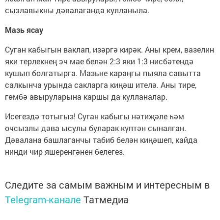
сызлавыкны дәвалаганда кулланыла.
Мазь ясау
Суган кабыгын ваклап, изәргә кирәк. Аны крем, вазелин
яки терлекнең эч мае белән 2:3 яки 1:3 нисбәтендә
кушып болгатырга. Мазьне караңгы пыяла савытта
салкынча урында сакларга киңәш ителә. Аны тире,
гөмбә авыруларына каршы да кулланалар.
Исегездә тотыгыз! Суган кабыгы нәтиҗәле һәм
очсызлы дәва ысулы буларак күптән сыналган.
Дәвалана башлаганчы табиб белән киңәшеп, кайда
нинди чир яшеренгәнен белегез.
Следите за самым важным и интересным в
Telegram-канале
Татмедиа