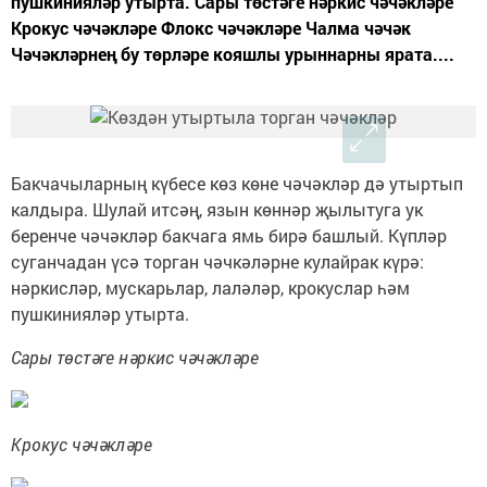
пушкинияләр утырта. Сары төстәге нәркис чәчәкләре
Крокус чәчәкләре Флокс чәчәкләре Чалма чәчәк
Чәчәкләрнең бу төрләре кояшлы урыннарны ярата....
Бакчачыларның күбесе көз көне чәчәкләр дә утыртып
калдыра. Шулай итсәң, язын көннәр җылытуга ук
беренче чәчәкләр бакчага ямь бирә башлый. Күпләр
суганчадан үсә торган чәчкәләрне кулайрак күрә:
нәркисләр, мускарьлар, лаләләр, крокуслар һәм
пушкинияләр утырта.
Сары төстәге нәркис чәчәкләре
Крокус чәчәкләре