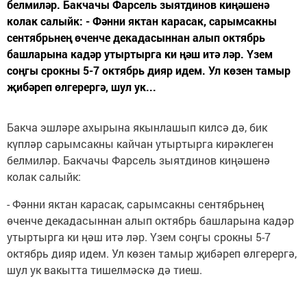
белмиләр. Бакчачы Фарсель зыятдинов киңәшенә
колак салыйк: - Фәнни яктан карасак, сарымсакны
сентябрьнең өченче декадасыннан алып октябрь
башларына кадәр утыртырга ки ңәш итә ләр. Үзем
соңгы срокны 5-7 октябрь дияр идем. Ул көзен тамыр
җибәреп өлгерергә, шул ук...
Бакча эшләре ахырына якынлашып килсә дә, бик
күпләр сарымсакны кайчан утыртырга кирәклеген
белмиләр. Бакчачы Фарсель зыятдинов киңәшенә
колак салыйк:
- Фәнни яктан карасак, сарымсакны сентябрьнең
өченче декадасыннан алып октябрь башларына кадәр
утыртырга ки ңәш итә ләр. Үзем соңгы срокны 5-7
октябрь дияр идем. Ул көзен тамыр җибәреп өлгерергә,
шул ук вакытта тишелмәскә дә тиеш.