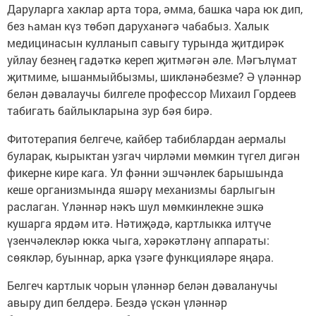
Даруларга хаклар арта тора, әмма, башка чара юк дип,
без һаман күз төбәп даруханәгә чабабыз. Халык
медицинасын кулланып савыгу турында җитдирәк
уйлау безнең гадәткә кереп җитмәгән әле. Мәгълүмат
җитмиме, ышанмыйбызмы, шикләнәбезме? Ә үләннәр
белән дәвалаучы билгеле профессор Михаил Гордеев
табигать байлыкларына зур бәя бирә.
Фитотерапия белгече, кайбер табиблардан аермалы
буларак, кырыктан узгач чирләми мөмкин түгел дигән
фикерне кире кага. Ул фәнни эшчәнлек барышында
кеше организмында яшәрү механизмы барлыгын
раслаган. Үләннәр нәкъ шул мөмкинлекне эшкә
кушарга ярдәм итә. Нәтиҗәдә, картлыкка илтүче
үзенчәлекләр юкка чыга, хәрәкәтләнү аппараты:
сөякләр, буыннар, арка үзәге функцияләре яңара.
Белгеч картлык чорын үләннәр белән дәваланучы
авыру дип белдерә. Бездә үскән үләннәр