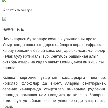
Флокс чәчәкләре
Чалма чәчәк
Чәчәкләрнең бу төрләре кояшлы урыннарны ярата.
Утыртканда вакытын дөрес сайларга кирәк: туфракка
кырау төшкәнче бер ай кала, соңгарак калсаң, чәчәкләр
һәлак булу ихтималы зур. Сентябрь башыннан алып
октябрь ахырына кадәр вакыт моның өчен иң яхшысы
санала.
Кышка кергәнче утыртып калдырырга пионнар,
ирислар, флокслар да әйбәт. Аларны сентябрьнең
беренче көннәрендә утырталар, яннарына рудбекия,
лаванда, ромашка һәм гвоздика да килешә, боларын
инде шул ук айның икенче ункөнлегендә утыртырга
ярый.