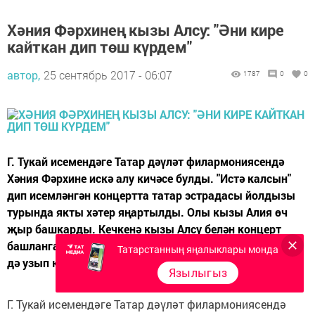
Хәния Фәрхинең кызы Алсу: "Әни кире
кайткан дип төш күрдем"
автор,
25 сентябрь 2017 - 06:07
1787
0
0
Г. Тукай исемендәге Татар дәүләт филармониясендә
Хәния Фәрхине искә алу кичәсе булды. "Истә калсын"
дип исемләнгән концертта татар эстрадасы йолдызы
турында якты хәтер яңартылды. Олы кызы Алия өч
җыр башкарды. Кечкенә кызы Алсу белән концерт
башланганчы сөйләшеп алдык. - Алсу, әниегезнең 51 е
Татарстанның яңалыклары монда
дә узып китте, төшегезгә кергәне юкмы? -...
Язылыгыз
Г. Тукай исемендәге Татар дәүләт филармониясендә