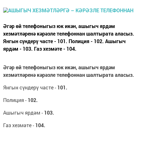
Әгәр өй телефоныгыз юк икән, ашыгыч ярдәм
хезмәтләренә кәрәзле телефоннан шалтырата аласыз.
Янгын сүндерү часте - 101. Полиция - 102. Ашыгыч
ярдәм - 103. Газ хезмәте - 104.
Әгәр өй телефоныгыз юк икән, ашыгыч ярдәм
хезмәтләренә кәрәзле телефоннан шалтырата аласыз.
Янгын сүндерү часте -
101.
Полиция -
102.
Ашыгыч ярдәм -
103.
Газ хезмәте -
104.