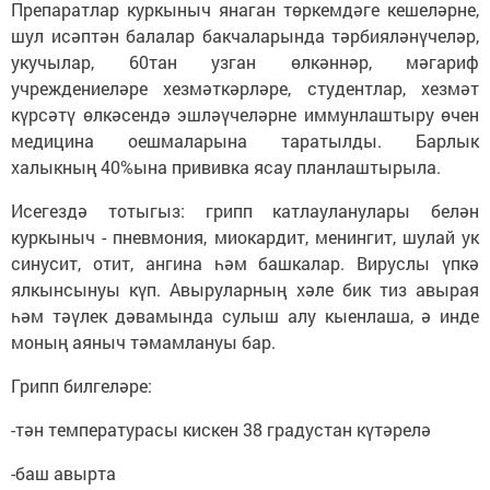
Препаратлар куркыныч янаган төркемдәге кешеләрне,
шул исәптән балалар бакчаларында тәрбияләнүчеләр,
укучылар, 60тан узган өлкәннәр, мәгариф
учреждениеләре хезмәткәрләре, студентлар, хезмәт
күрсәтү өлкәсендә эшләүчеләрне иммунлаштыру өчен
медицина оешмаларына таратылды. Барлык
халыкның 40%ына прививка ясау планлаштырыла.
Исегездә тотыгыз: грипп катлауланулары белән
куркыныч - пневмония, миокардит, менингит, шулай ук
синусит, отит, ангина һәм башкалар. Вируслы үпкә
ялкынсынуы күп. Авыруларның хәле бик тиз авырая
һәм тәүлек дәвамында сулыш алу кыенлаша, ә инде
моның аяныч тәмамлануы бар.
Грипп билгеләре:
-тән температурасы кискен 38 градустан күтәрелә
-баш авырта