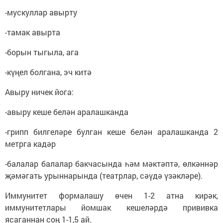
-мускуллар авырту
-тамак авырта
-борын тыгыла, ага
-күңел болгана, эч китә
Авыру ничек йога:
-авыру кеше белән аралашканда
-грипп билгеләре булган кеше белән аралашканда 2
метрга кадәр
-балалар балалар бакчасында һәм мәктәптә, өлкәннәр
җәмәгать урыннарында (театрлар, сәүдә үзәкләре).
Иммунитет формалашу өчен 1-2 атна кирәк,
иммунитетлары йомшак кешеләрдә прививка
ясаганнан соң 1-1,5 ай.