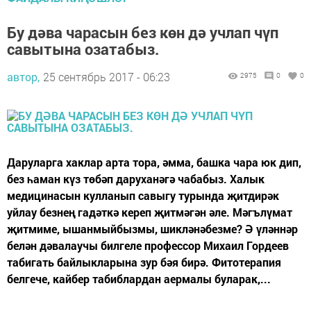
Бу дәва чарасын без көн дә учлап чүп
савытына озатабыз.
автор,
25 сентябрь 2017 - 06:23
2975
0
0
Даруларга хаклар арта тора, әмма, башка чара юк дип,
без һаман күз төбәп даруханәгә чабабыз. Халык
медицинасын кулланып савыгу турында җитдирәк
уйлау безнең гадәткә кереп җитмәгән әле. Мәгълүмат
җитмиме, ышанмыйбызмы, шикләнәбезме? Ә үләннәр
белән дәвалаучы билгеле профессор Михаил Гордеев
табигать байлыкларына зур бәя бирә. Фитотерапия
белгече, кайбер табиблардан аермалы буларак,...