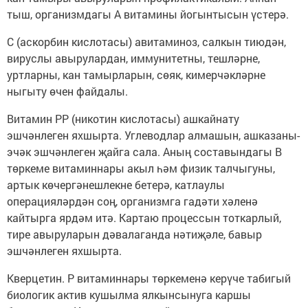
тыш, организмдагы А витамины йогынтысын үстерә.
С (аскорбин кислотасы) авитаминоз, салкын тиюдән,
вируслы авырулардан, иммунитетны, тешләрне,
уртларны, кан тамырларын, сөяк, кимерчәкләрне
ныгыту өчен файдалы.
Витамин РР (никотин кислотасы) ашкайнату
эшчәнлеген яхшырта. Углеводлар алмашын, ашказаны-
эчәк эшчәнлеген җайга сала. Аның составындагы В
төркеме витаминнары акыл һәм физик талчыгуны,
артык көчергәнешлекне бетерә, катлаулы
операцияләрдән соң, организмга гадәти хәленә
кайтырга ярдәм итә. Картаю процессын тоткарлый,
тире авыруларын дәвалаганда нәтиҗәле, бавыр
эшчәнлеген яхшырта.
Кверцетин. Р витаминнары төркеменә керүче табигый
биологик актив кушылма ялкынсынуга каршы