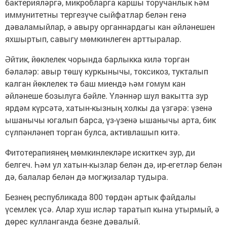
бактерияләргә, микробларга каршы торучанлык һәм
иммунитетны тергезүче сыйфатлар белән генә
дәваламыйлар, ә авыру органнардагы кан әйләнешен
яхшыртып, савыгу мөмкинлеген арттыралар.
Әйтик, йөклелек чорында барлыкка килә торган
бәлаләр: авыр төшү куркынычы, токсикоз, тукталып
калган йөклелек тә баш миендә һәм гомум кан
әйләнеше бозылуга бәйле. Үләннәр шул вакытта зур
ярдәм күрсәтә, хатын-кызның холкы да үзгәрә: үзенә
ышанычы югалып барса, үз-үзенә ышанычы арта, бик
сүлпәнләнеп торган булса, активлашып китә.
Фитотерапиянең мөмкинлекләре искиткеч зур, ди
белгеч. Һәм ул хатын-кызлар белән дә, ир-егетләр белән
дә, балалар белән дә могҗизалар тудыра.
Безнең республикада 800 төрдән артык файдалы
үсемлек үсә. Алар хуш исләр таратып кына утырмый, ә
дөрес кулланганда безне дәвалый.