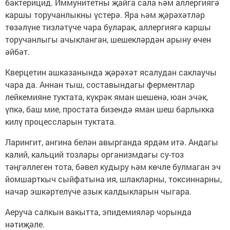
бактерицид. Иммунитетны җайга сала һәм аллергиягә
каршы торучанлыкны үстерә. Яра һәм җәрәхәтләр
төзәлүне тизләтүче чара буларак, аллергиягә каршы
торучанлыгы ачыкланган, шешекләрдән арыну өчен
әйбәт.
Кверцетин ашказанында җәрәхәт ясалудан саклаучы
чара да. Аннан тыш, составындагы ферментлар
лейкемияне туктата, күкрәк яман шешенә, юан эчәк,
үпкә, баш мие, простата бизендә яман шеш барлыкка
килү процессларын туктата.
Ларингит, ангина белән авырганда ярдәм итә. Андагы
калий, кальций тозлары организмдагы су-тоз
тәңгәллеген тота, бәвел кудыру һәм көчле булмаган эч
йомшарткыч сыйфатына ия, шлакларны, токсиннарны,
начар эшкәртелүче азык калдыкларын чыгара.
Аеруча салкын вакытта, эпидемияләр чорында
нәтиҗәле.