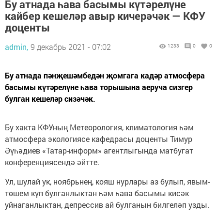
Бу атнада һава басымы күтәрелүне
кайбер кешеләр авыр кичерәчәк — КФУ
доценты
admin,
9 декабрь 2021 - 07:02
1233
0
0
Бу атнада пәнҗешәмбедән җомгага кадәр атмосфера
басымы күтәрелүне һава торышына аеруча сизгер
булган кешеләр сизәчәк.
Бу хакта КФУның Метеорология, климатология һәм
атмосфера экологиясе кафедрасы доценты Тимур
Әүһәдиев «Татар-информ» агентлыгында матбугат
конференциясендә әйтте.
Ул, шулай ук, ноябрьнең, кояш нурлары аз булып, явым-
төшем күп булганлыктан һәм һава басымы кисәк
уйнаганлыктан, депрессив ай булганын билгеләп узды.