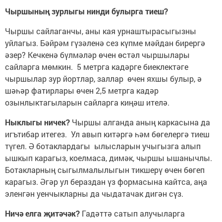
Чыршының зурлыгы нинди булырга тиеш?
Чыршы сайлаганчы, аны кая урнаштырасыгызны
уйлагыз. Бәйрәм гүзәленә сез күпме мәйдан бирергә
әзер? Кечкенә бүлмәләр өчен өстәл чыршылары
сайларга мөмкин. 5 метрга кадәрге биеклектәге
чыршылар зур йортлар, заллар өчен яхшы булыр, ә
шәһәр фатирлары өчен 2,5 метрга кадәр
озынлыктагыларын сайларга киңәш ителә.
Ныклыгы ничек?
Чыршы алганда аның каркасына да
игътибар итегез. Ул авып китәргә һәм бөгелергә тиеш
түгел. Ә ботаклардагы ылысларын учыгызга алып
ышкып карагыз, коелмаса, димәк, чыршы ышанычлы.
Ботакларның сыгылмалылыгын тикшерү өчен бөгеп
карагыз. Әгәр ул бераздан үз формасына кайтса, аңа
эленгән уенчыкларны да чыдатачак дигән сүз.
Ничә елга җитәчәк?
Гадәттә сатып алучыларга