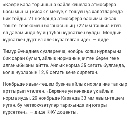
«Кәефе һава торышына бәйле кешеләр атмосфера
басымының кисәк я менүе, я төшүен үз халәтләрендә
бик тойды. 21 ноябрьдә атмосфера басымы кисәк
төште: терекөмеш баганасының 722 мм тәшкил итеп,
ел дәвамында бу иң түбән күрсәткеч булды. Мондый
күрсәткеч дүрт ел элек күзәтелгән иде», — диде.
Тимур Әүһәдиев сүзләренчә, ноябрь кояш нурларына
бик саран булып, айлык норманың өчтән берен генә
алганыбызны әйтте. Айлык норма 35 сәгать булганда,
кояш нурларын 12, 9 сәгать кенә сирпегән.
Ноябрьдә явым-төшем буенча айлык норма ике тапкыр
арттырып үтәлгән. «Беренче ун көнендә үк айлык
норма яуды. 29 ноябрьдә Казанда 33 мм явым-төшем
яуган, бу метеокүзәтүләр тарихында иң югары
күрсәткеч», — диде КФУ доценты.