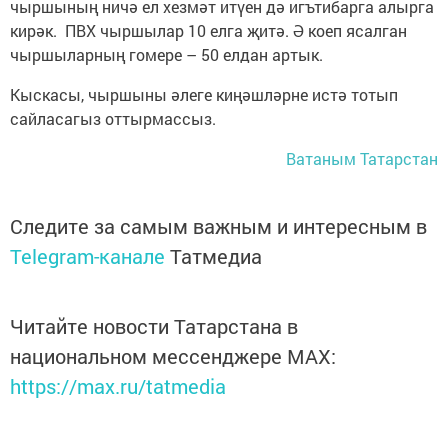
чыршының ничә ел хезмәт итүен дә игътибарга алырга
кирәк. ПВХ чыршылар 10 елга җитә. Ә коеп ясалган
чыршыларның гомере – 50 елдан артык.
Кыскасы, чыршыны әлеге киңәшләрне истә тотып
сайласагыз оттырмассыз.
Ватаным Татарстан
Следите за самым важным и интересным в
Telegram-канале
Татмедиа
Читайте новости Татарстана в
национальном мессенджере MАХ:
https://max.ru/tatmedia