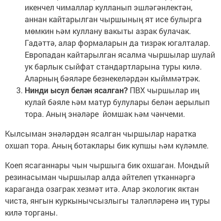
икенчел чималлар кулланып эшләгәнлектән,
аннан кайтарылган чыршының ят исе булырга
мөмкин һәм куллану вакыты азрак булачак.
Гадәттә, алар формаларын да тизрәк югалталар.
Европадан кайтарылган ясалма чыршылар шулай
ук барлык сыйфат стандартларына туры килә.
Аларның бәяләре безнекеләрдән кыйммәтрәк.
Нинди ысул белән ясалган?
ПВХ чыршылар иң
кулай бәяле һәм матур булулары белән аерылып
тора. Аның энәләре йомшак һәм чәнчеми.
Кылсыман энәләрдән ясалган чыршылар наратка
охшап тора. Аның ботаклары бик купшы һәм күләмле.
Коеп ясаганнары чын чыршыга бик охшаган. Мондый
резинасыман чыршылар алда әйтелеп үткәннәргә
караганда озаграк хезмәт итә. Алар экологик яктан
чиста, янгын куркынычсызлыгы таләпләренә иң туры
килә торганы.