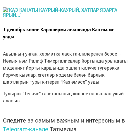
1 декабрь көнне Караширмә авылында Каз өмәсе
узды.
Авылның уңган, хөрмәткә лаек гаиләләренең берсе –
Нәкыя һәм Ралиф Тимергалиевлар йортында урындагы
мәдәният йорты каршында эшләп килүче түгәрәккә
йорүче кызлар, егетләр ярдәме белән барлык
шартларын туры китереп “Каз өмәсе” узды.
Тулырак "Теләче" газетасының киләсе саныннан укый
аласыз.
Следите за самым важным и интересным в
Telegram-канале
Татмедиа