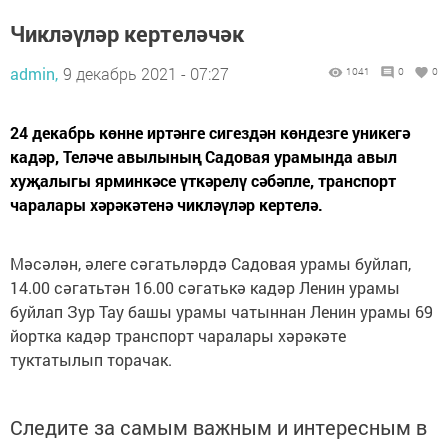
Чикләүләр кертеләчәк
admin,
9 декабрь 2021 - 07:27
1041
0
0
24 декабрь көнне иртәнге сигездән көндезге уникегә
кадәр, Теләче авылының Садовая урамында авыл
хуҗалыгы ярминкәсе үткәрелү сәбәпле, транспорт
чаралары хәрәкәтенә чикләүләр кертелә.
Мәсәлән, әлеге сәгатьләрдә Садовая урамы буйлап,
14.00 сәгатьтән 16.00 сәгатькә кадәр Ленин урамы
буйлап Зур Тау башы урамы чатыннан Ленин урамы 69
йортка кадәр транспорт чаралары хәрәкәте
туктатылып торачак.
Следите за самым важным и интересным в