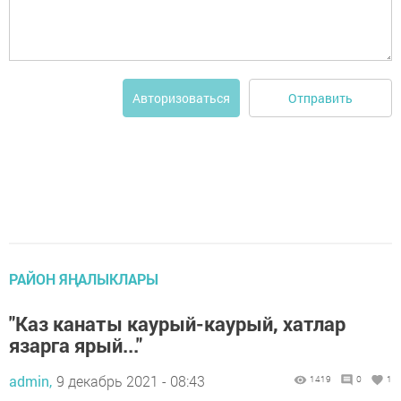
Отправить
Авторизоваться
РАЙОН ЯҢАЛЫКЛАРЫ
"Каз канаты каурый-каурый, хатлар
язарга ярый..."
admin,
9 декабрь 2021 - 08:43
1419
0
1