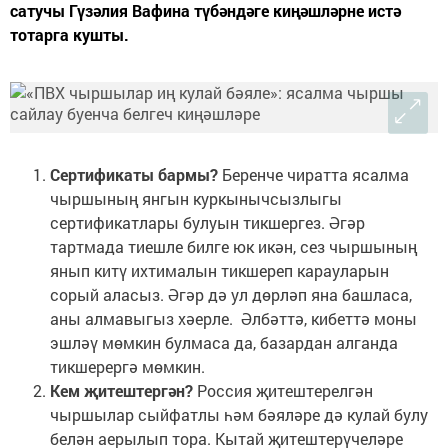
сатучы Гүзәлия Вафина түбәндәге киңәшләрне истә
тотарга кушты.
Сертификаты бармы?
Беренче чиратта ясалма
чыршының янгын куркынычсызлыгы
сертификатлары булуын тикшергез. Әгәр
тартмада тиешле билге юк икән, сез чыршының
янып китү ихтималын тикшереп карауларын
сорый аласыз. Әгәр дә ул дөрләп яна башласа,
аны алмавыгыз хәерле. Әлбәттә, кибеттә моны
эшләү мөмкин булмаса да, базардан алганда
тикшерергә мөмкин.
Кем җитештергән?
Россия җитештерелгән
чыршылар сыйфатлы һәм бәяләре дә кулай булу
белән аерылып тора. Кытай җитештерүчеләре