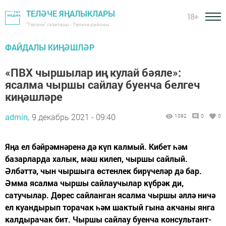
ТЕЛӘЧЕ ЯҢАЛЫКЛАРЫ
18+
"Теләче" газетасы - Теләче районы
ФАЙДАЛЫ КИҢӘШЛӘР
«ПВХ чыршылар иң кулай бәяле»:
ясалма чыршы сайлау буенча белгеч
киңәшләре
admin,
9 декабрь 2021 - 09:40
1092
0
0
Яңа ел бәйрәмнәренә дә күп калмый. Кибет һәм
базарларда халык, мәш килеп, чыршы сайлый.
Әлбәттә, чын чыршыга өстенлек бирүчеләр дә бар.
Әмма ясалма чыршы сайлаучылар күбрәк ди,
сатучылар. Дөрес сайланган ясалма чыршы әллә ничә
ел куандырып торачак һәм шактый гына акчаны янга
калдырачак бит. Чыршы сайлау буенча консультант-