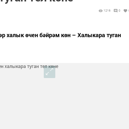
1216
0
һәр халык өчен бәйрәм көн – Халыкара туган