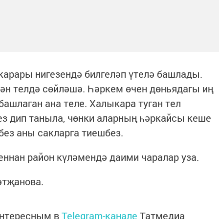
карары нигезендә билгеләп үтелә башлады.
ән телдә сөйләшә. Һәркем өчен дөньядагы иң
башлаган ана теле. Халыкара туган тел
гез дип таныла, чөнки аларның һәркайсы кеше
ез аны сакларга тиешбез.
ннан район күләмендә даими чаралар уза.
әтҗанова.
интересным в
Telegram-канале
Татмедиа