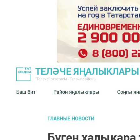
ТЕЛӘЧЕ ЯҢАЛЫКЛАРЫ
"Теләче" газетасы - Теләче районы
Баш бит
Район яңалыклары
Соңгы ян
ГЛАВНЫЕ НОВОСТИ
Бүген халыкара 