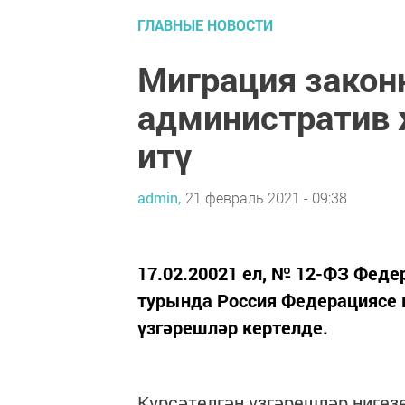
ГЛАВНЫЕ НОВОСТИ
Миграция закон
административ
итү
admin,
21 февраль 2021 - 09:38
17.02.20021 ел, № 12-ФЗ Феде
турында Россия Федерациясе 
үзгәрешләр кертелде.
Күрсәтелгән үзгәрешләр нигез