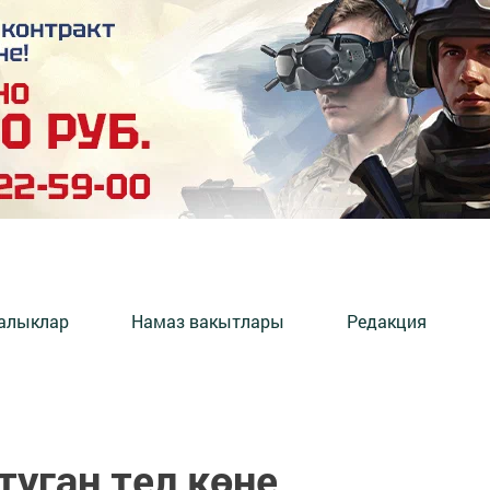
алыклар
Намаз вакытлары
Редакция
туган тел көне