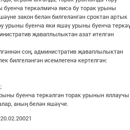
 буенча теркәлмичә яисә бу торак урыны
әүне закон белән билгеләнгән сроктан артык
ору урыны буенча яки яшәү урыны буенча теркә
министратив җаваплылыктан азат ителгән
елгәннән соң, административ җаваплылыктан
лек билгеләнгән исемлегенә кертелгән:
;
урыны буенча теркәлгән торак урынын яллаучы
лар, аның белән яшәүче.
20.02.20021