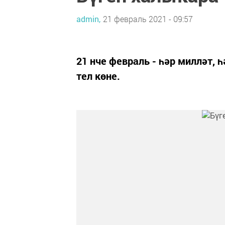
admin,
21 февраль 2021 - 09:57
21 нче февраль - һәр милләт, 
тел көне.