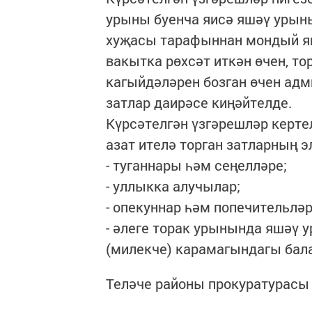
урыны буенча яисә яшәү урыны
хуҗасы тарафыннан мондый яш
вакытка рөхсәт иткән өчен, т
кагыйдәләрен бозган өчен ад
затлар даирәсе киңәйтелде.
Күрсәтелгән үзгәрешләр керт
азат ителә торган затларның э
- туганнары һәм сеңелләре;
- уллыкка алучылар;
- опекуннар һәм попечительләр
- әлеге торак урынында яшәү 
(милекче) карамагындагы бала
Теләче районы прокуратурасы 