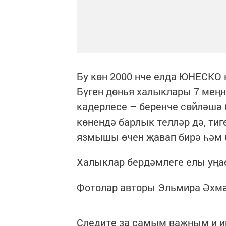
Бу көн 2000 нче елда ЮНЕСКО 
Бүген дөнья халыклары 7 меңн
кадерлесе – беренче сөйләшә 
көнендә барлык телләр дә, ти
язмышы өчен җавап бирә һәм б
Халыклар бердәмлеге елы уңае
Фотолар авторы Эльмира Әхм
Следите за самым важным и 