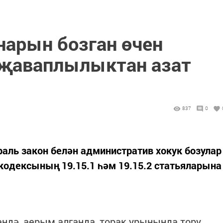
нарын бозган өчен
 җаваплылыктан азат
837
0
раль закон белән административ хокук бозулар
кодексының 19.15.1 һәм 19.15.2 статьяларына
ендә, аерым алганда, торак урынында тору