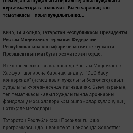
(немец авыл хуҗалыгы бергәлеге) авыл хуҗалыгы
күргәзмәсендә катнашачак. Быел чараның төп
тематикасы - авыл хуҗалыгында...
Кичә, 14 июльдә, Татарстан Республикасы Президенты
Рөстәм Миңнеханов Германия Федератив
Республикасына эш сәфәре белән китте. бу хакта
Президентның матбугат хезмәте җиткерде.
Ике көнлек визит кысаларында Рөстәм Миңнеханов
Хасфурт шәһәренә барачак, анда ул "DLG басу
көннәрендә" (немец авыл хуҗалыгы бергәлеге) авыл
хуҗалыгы күргәзмәсендә катнашачак. Быел чараның
төп тематикасы - авыл хуҗалыгында дроннарны
файдалану мәсьәләләре һәм ашламалар куллануның
нәтиҗәле методлары.
Татарстан Республикасы Президенты эше
программасында Швайнфурт шәһәрендә Schaeffler