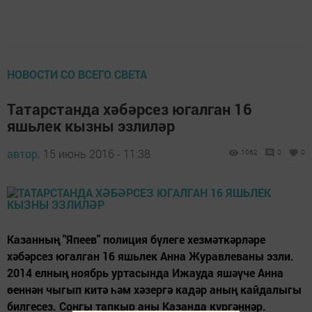
НОВОСТИ СО ВСЕГО СВЕТА
Татарстанда хәбәрсез югалган 16
яшьлек кызны эзлиләр
автор,
15 июнь 2016 - 11:38
1062
0
0
Казанның "Япеев" полиция бүлеге хезмәткәрләре
хәбәрсез югалган 16 яшьлек Анна Журавлеваны эзли.
2014 елның ноябрь уртасында Ижауда яшәүче Анна
өеннән чыгып китә һәм хәзергә кадәр аның кайдалыгы
билгесез. Соңгы тапкыр аны Казанда күргәннәр.