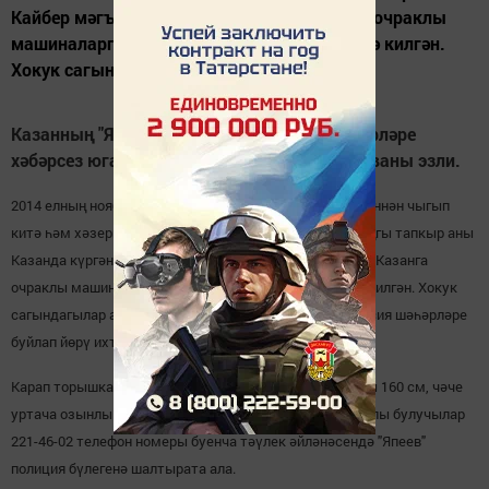
Кайбер мәгълүматлар буенча, кыз Казанга очраклы
машиналарга утырып - автостоп ярдәмендә килгән.
Хокук сагындагылар аның шул рәвешле...
Казанның "Япеев" полиция бүлеге хезмәткәрләре
хәбәрсез югалган 16 яшьлек Анна Журавлеваны эзли.
2014 елның ноябрь уртасында Ижауда яшәүче Анна өеннән чыгып
китә һәм хәзергә кадәр аның кайдалыгы билгесез. Соңгы тапкыр аны
Казанда күргәннәр. Кайбер мәгълүматлар буенча, кыз Казанга
очраклы машиналарга утырып - автостоп ярдәмендә килгән. Хокук
сагындагылар аның шул рәвешле республика һәм Россия шәһәрләре
буйлап йөрү ихтималын да кире какмый.
Карап торышка аңа 18 яшь бирергә була, буй озынлыгы 160 см, чәче
уртача озынлыкта - җилкәгә кадәр, диелә. Мәгълүматлы булучылар
221-46-02 телефон номеры буенча тәүлек әйләнәсендә "Япеев"
полиция бүлегенә шалтырата ала.