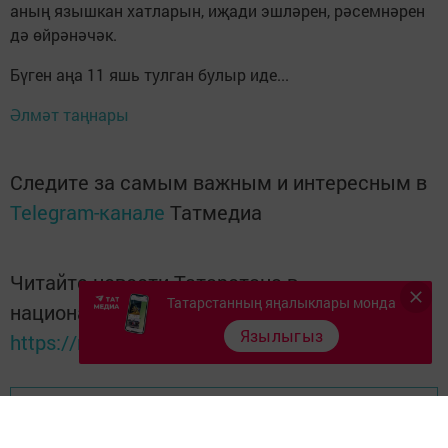
аның язышкан хатларын, иҗади эшләрен, рәсемнәрен
дә өйрәнәчәк.
Бүген аңа 11 яшь тулган булыр иде...
Әлмәт таңнары
Следите за самым важным и интересным в
Telegram-канале
Татмедиа
Читайте новости Татарстана в
Татарстанның яңалыклары монда
национальном мессенджере MАХ:
Язылыгыз
https://max.ru/tatmedia
Перейти на страницу новости