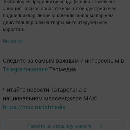
Technologies предприятиесендә (машина төзелеше,
авиация, космос сәнәгате һәм автоиндустрия өчен
подшипниклар, линия юнәлешле эшләнмәләр һәм
двигательләр элементлары җитештерүче) булу
каралган.
Интертат
Следите за самым важным и интересным в
Telegram-канале
Татмедиа
Читайте новости Татарстана в
национальном мессенджере MАХ:
https://max.ru/tatmedia
Перейти на страницу новости