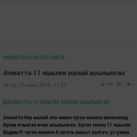
НОВОСТИ СО ВСЕГО СВЕТА
Әлмәттә 11 яшьлек малай асылынган
автор,
15 июнь 2016 - 11:24
1053
0
0
Әлмәттә бер малай әти-әнисе туган көненә велосипед
бүләк итмәгән өчен асылынган. Бүген төнлә 11 яшьлек
Вадим Р. туган көненә 4 сәгать вакыт калгач, үз-үзенә