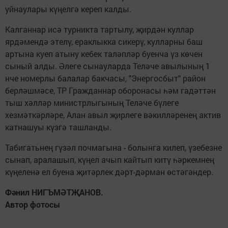
уйнаулары күңелгә кереп калды.
Калганнар исә турникта тартылу, җирдән куллар
ярдәмендә этелү, ераклыкка сикерү, кулларны баш
артына куеп атыну кебек таләпләр буенча үз көчен
сыный алды. Әлеге сынауларда Теләче авылының 1
нче номерлы балалар бакчасы, "Энергосбыт" район
берләшмәсе, ТР Гражданнар оборонасы һәм гадәттән
тыш хәлләр министрлыгының Теләче бүлеге
хезмәткәрләре, Алан авыл җирлеге вәкилләренең актив
катнашуы күзгә ташланды.
Табигатьнең гүзәл почмагына - болынга килеп, үзебезне
сынап, аралашып, күңел ачып кайтып китү һәркемнең
күңеленә ел буена җитәрлек дәрт-дәрман өстәгәндер.
Фәнил НИГЪМӘТҖАНОВ.
Автор фотосы