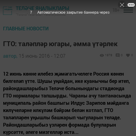
ТЕЛӘЧЕ ЯҢАЛЫКЛАРЫ
18+
6
Автоматическое закрытие баннера через
"Теләче" газетасы - Теләче районы
ГЛАВНЫЕ НОВОСТИ
ГТО: таләпләр югары, әмма үтәрлек
автор,
15 июнь 2016 - 12:07
1878
0
0
12 июнь көнне илебез җәмәгатьчелеге Россия көнен
билгеләп үтте. Шушы уңайдан, ике куанычны бер итеп,
райондашларыбыз Теләче болынындагы стадионда
ГТО нормалары тапшырды. Чараны ачу тантанасында
муниципаль район башлыгы Илдус Зарипов мәйданга
килүчеләрне илкүләм бәйрәм белән котлап, ГТО
таләпләрен уңышлы башкарып чыгуларын теләде.
Райондашларыбыз үзләрен формада булуларын
күрсәтте, әлеге мизгелләр истә...