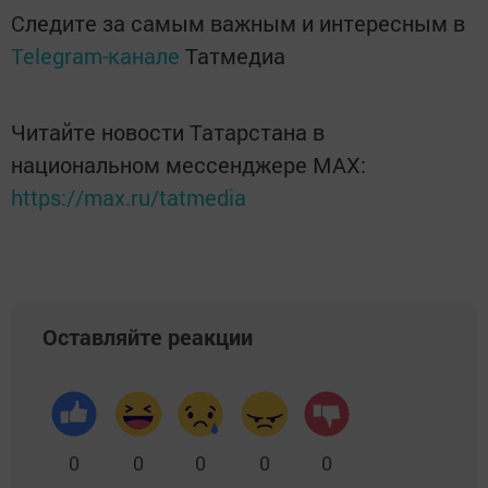
Следите за самым важным и интересным в
Telegram-канале
Татмедиа
Читайте новости Татарстана в
национальном мессенджере MАХ:
https://max.ru/tatmedia
Оставляйте реакции
0
0
0
0
0