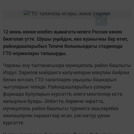
12 июнь көнне илебез җәмәгатьчелеге Россия көнен
билгеләп үтте. Шушы уңайдан, ике куанычны бер итеп,
райондашларыбыз Теләче болынындагы стадионда
ГТО нормалары тапшырды.
Чараны ачу тантанасында муниципаль район башлыгы
Илдус Зарипов мәйданга килүчеләрне илкүләм бәйрәм
белән котлап, ГТО таләпләрен уңышлы башкарып
чыгуларын теләде. Райондашларыбыз үзләрен
формада булуларын күрсәтте, әлеге мизгелләр истә
калырлык булды. Әлбәттә, беренче чиратта,
муниципаль район башлыгы турникта яшьләребез
көнләшерлек хәрәкәтләр ясап, үзе матур үрнәк
күрсәтте.