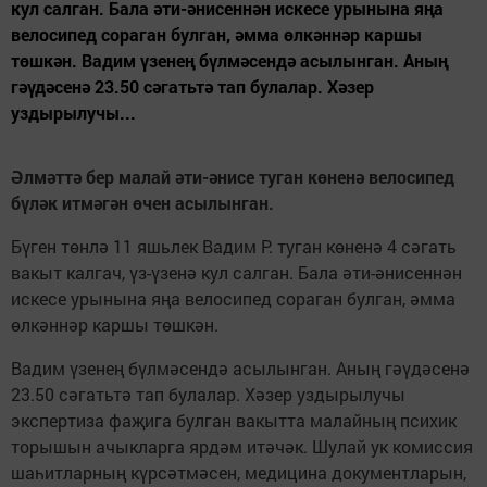
кул салган. Бала әти-әнисеннән искесе урынына яңа
велосипед сораган булган, әмма өлкәннәр каршы
төшкән. Вадим үзенең бүлмәсендә асылынган. Аның
гәүдәсенә 23.50 сәгатьтә тап булалар. Хәзер
уздырылучы...
Әлмәттә бер малай әти-әнисе туган көненә велосипед
бүләк итмәгән өчен асылынган.
Бүген төнлә 11 яшьлек Вадим Р. туган көненә 4 сәгать
вакыт калгач, үз-үзенә кул салган. Бала әти-әнисеннән
искесе урынына яңа велосипед сораган булган, әмма
өлкәннәр каршы төшкән.
Вадим үзенең бүлмәсендә асылынган. Аның гәүдәсенә
23.50 сәгатьтә тап булалар. Хәзер уздырылучы
экспертиза фаҗига булган вакытта малайның психик
торышын ачыкларга ярдәм итәчәк. Шулай ук комиссия
шаһитларның күрсәтмәсен, медицина документларын,