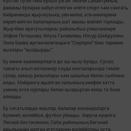
Күптән түгел генә булып узган Теләче Сабантуеның
дәвамы буларак кабул ителгән әлеге спорт һәм сәнгать
бәйрәмендә җыр-музыка, уен-көлке, әти-әниләренә
ияреп килгән балаларның шат авазы өзелеп тормады.
Җыр-бию яратучыларны районыбыз үзешчәннәре
Әлфия Поташова, Флүзә Галәвиева, Илсур Шәйдуллин,
Зилә Баева җитәкчелегендәге "Сюрприз" бию төркеме
кызлары "кыздырды."
Бу көнне эшмәкәрләргә дә эш кызу булды. Сусап,
тамагы ачып киткәннәр сәүдә нокталарында тәмле
сулар, камыр ризыклары һәм шашлык белән сыйлана
алды. Мәйданга җыелган халыкның кәефен хәтта
үзенең эссе нурлары белән кыздырган кояш та боза
алмады.
Бу сәгатьләрдә яшьләр, балалар командаларга
бүленеп, волейбол, футбол уйнады. Аеруча күңелгә
Лесной бистәсеннән, Саба районының Бигәнәй
авылыннан килгән егетләрнең волейболны оста