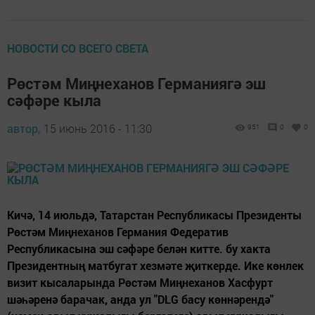
НОВОСТИ СО ВСЕГО СВЕТА
Рөстәм Миңнеханов Германиягә эш
сәфәре кыла
автор,
15 июнь 2016 - 11:30
951
0
0
Кичә, 14 июльдә, Татарстан Республикасы Президенты
Рөстәм Миңнеханов Германия Федератив
Республикасына эш сәфәре белән китте. бу хакта
Президентның матбугат хезмәте җиткерде. Ике көнлек
визит кысаларында Рөстәм Миңнеханов Хасфурт
шәһәренә барачак, анда ул "DLG басу көннәрендә"