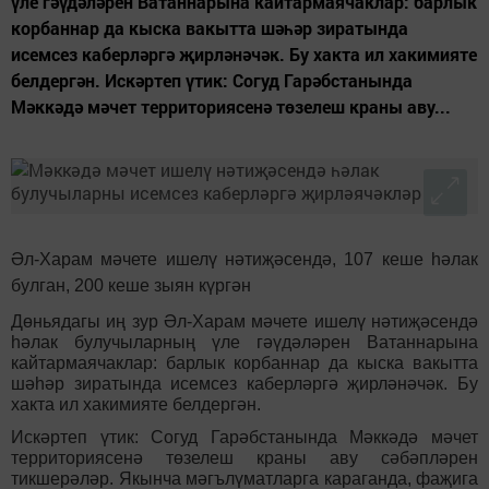
үле гәүдәләрен Ватаннарына кайтармаячаклар: барлык
корбаннар да кыска вакытта шәһәр зиратында
исемсез каберләргә җирләнәчәк. Бу хакта ил хакимияте
белдергән. Искәртеп үтик: Согуд Гарәбстанында
Мәккәдә мәчет территориясенә төзелеш краны аву...
Әл-Харам мәчете ишелү нәтиҗәсендә, 107 кеше һәлак
булган, 200 кеше зыян күргән
Дөньядагы иң зур Әл-Харам мәчете ишелү нәтиҗәсендә
һәлак булучыларның үле гәүдәләрен Ватаннарына
кайтармаячаклар: барлык корбаннар да кыска вакытта
шәһәр зиратында исемсез каберләргә җирләнәчәк. Бу
хакта ил хакимияте белдергән.
Искәртеп үтик: Согуд Гарәбстанында Мәккәдә мәчет
территориясенә төзелеш краны аву сәбәпләрен
тикшерәләр. Якынча мәгълүматларга караганда, фаҗига