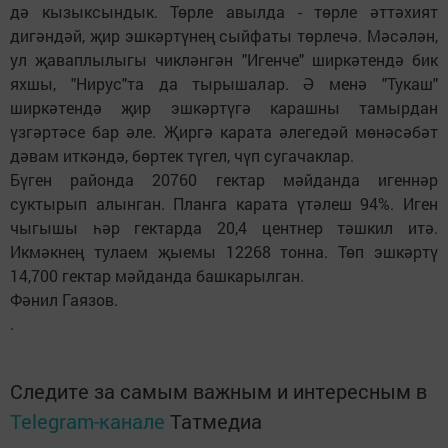
дә кызыксындык. Төрле авылда - төрле әттәхият
дигәндәй, җир эшкәртүнең сыйфаты төрлечә. Мәсәлән,
ул җаваплылыгы чикләнгән "Игенче" ширкәтендә бик
яхшы, "Нирус"та да тырышалар. Ә менә "Тукаш"
ширкәтендә җир эшкәртүгә карашны тамырдан
үзгәртәсе бар әле. Җиргә карата әлегедәй мөнәсәбәт
дәвам иткәндә, бөртек түгел, чүп сугачаклар.
Бүген районда 20760 гектар мәйданда игеннәр
суктырып алынган. Планга карата үтәлеш 94%. Иген
чыгышы һәр гектарда 20,4 центнер тәшкил итә.
Икмәкнең тулаем җыемы 12268 тонна. Төп эшкәртү
14,700 гектар мәйданда башкарылган.
Фәнил Гаязов.
.
Следите за самым важным и интересным в
Telegram-канале
Татмедиа