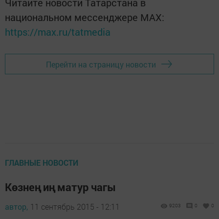
Читайте новости Татарстана в
национальном мессенджере MАХ:
https://max.ru/tatmedia
Перейти на страницу новости
ГЛАВНЫЕ НОВОСТИ
Көзнең иң матур чагы
автор,
11 сентябрь 2015 - 12:11
9203
0
0