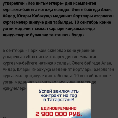
үткәрелгән «Көз нигъмәтләре» дип исемләнгән
күргәзмә-бәйгегә нәтиҗә ясалды. Әлеге бәйгедә Алан,
Айдар, Югары Кибәхуҗа мәдәният йортлары әзерләгән
күргәзмәләр җиңүче дип табылды. 10 сентябрь көнне
узган мәдәният хезмәткәрләре киңәшмәсендә
җиңүчеләрне бүләкләү тантанасы булды.
5 сентябрь - Парк һәм скверлар көне уңаеннан
үткәрелгән «Көз нигъмәтләре» дип исемләнгән
күргәзмә-бәйгегә нәтиҗә ясалды. Әлеге бәйгедә Алан,
Айдар, Югары Кибәхуҗа мәдәният йортлары әзерләгән
күргәзмәләр җиңүче дип табылды. 10 сентябрь көнне
узган мәдәният хезмәткәрләре киңәшмәсендә
җиңүчеләрне бүләкләү тантанасы булды.