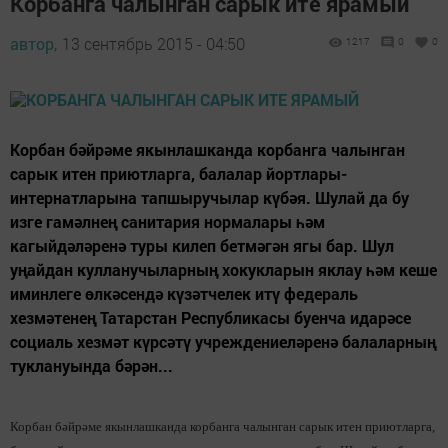
Корбанга чалынган сарык ите ярамый
автор,
13 сентябрь 2015 - 04:50
1217
0
0
Корбан бәйрәме якынлашканда корбанга чалынган
сарык итен приютларга, балалар йортлары-
интернатларына тапшыручылар күбәя. Шулай да бу
изге гамәлнең санитария нормалары һәм
кагыйдәләренә туры килеп бетмәгән ягы бар. Шул
уңайдан кулланучыларның хокукларын яклау һәм кеше
иминлеге өлкәсендә күзәтчелек итү федераль
хезмәтенең Татарстан Республикасы буенча идарәсе
социаль хезмәт күрсәтү учреждениеләренә балаларның
туклануында бәрән...
Корбан бәйрәме якынлашканда корбанга чалынган сарык итен приютларга,