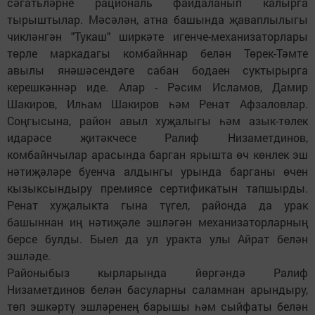
сәгатьләрне рациональ файдаланып калырга
тырыштылар. Мәсәлән, атна башында җаваплылыгы
чикләнгән "Тукаш" ширкәте игенче-механизаторлары
төрле маркадагы комбайннар белән Төрек-Тәмте
авылы янәшәсендәге сабан бодаен суктырырга
керешкәннәр иде. Алар - Рәсим Исламов, Дамир
Шакиров, Илһам Шакиров һәм Ренат Афзаловлар.
Соңгысына, район авыл хуҗалыгы һәм азык-төлек
идарәсе җитәкчесе Ралиф Низаметдинов,
комбайнчылар арасында барган ярышта өч көнлек эш
нәтиҗәләре буенча алдынгы урында барганы өчен
кызыксындыру премиясе сертификатын тапшырды.
Ренат хуҗалыкта гына түгел, районда да урак
башыннан иң нәтиҗәле эшләгән механизаторларның
берсе булды. Быел да ул уракта улы Айрат белән
эшләде.
Районыбыз кырларында йөргәндә Ралиф
Низаметдинов белән басуларны саламнан арындыру,
төп эшкәртү эшләренең барышы һәм сыйфаты белән