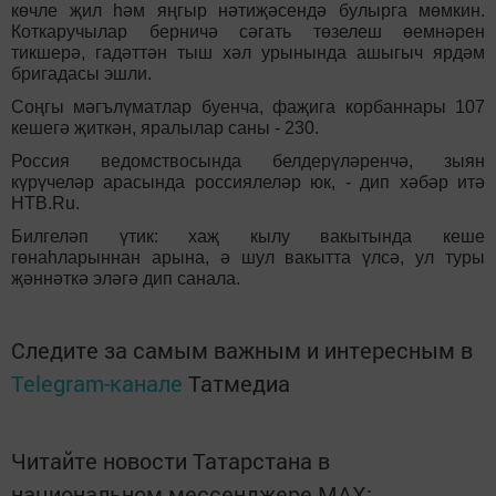
көчле җил һәм яңгыр нәтиҗәсендә булырга мөмкин.
Коткаручылар берничә сәгать төзелеш өемнәрен
тикшерә, гадәттән тыш хәл урынында ашыгыч ярдәм
бригадасы эшли.
Соңгы мәгълүматлар буенча, фаҗига корбаннары 107
кешегә җиткән, яралылар саны - 230.
Россия ведомствосында белдерүләренчә, зыян
күрүчеләр арасында россиялеләр юк, - дип хәбәр итә
НТВ.Ru.
Билгеләп үтик: хаҗ кылу вакытында кеше
гөнаһларыннан арына, ә шул вакытта үлсә, ул туры
җәннәткә эләгә дип санала.
Следите за самым важным и интересным в
Telegram-канале
Татмедиа
Читайте новости Татарстана в
национальном мессенджере MАХ: