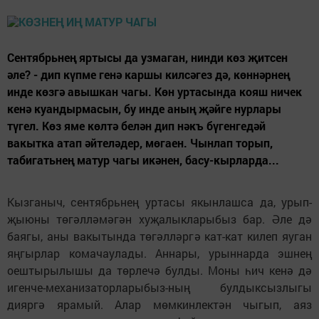
Сентябрьнең яртысы да узмаган, нинди көз җитсен
әле? - дип күпме генә каршы килсәгез дә, көннәрнең
инде көзгә авышкан чагы. Көн уртасында кояш ничек
кенә куандырмасын, бу инде аның җәйге нурлары
түгел. Көз яме көлтә белән дип нәкъ бүгенгедәй
вакытка атап әйтеләдер, мөгаен. Чынлап торып,
табигатьнең матур чагы икәнен, басу-кырларда...
Кызганыч, сентябрьнең уртасы якынлашса да, урып-
җыюны төгәлләмәгән хуҗалыкларыбыз бар. Әле дә
баягы, аны вакытында төгәлләргә кат-кат килеп яуган
яңгырлар комачаулады. Аннары, урыннарда эшнең
оештырылышы да төрлечә булды. Моны һич кенә дә
игенче-механизаторларыбыз-ның булдыксызлыгы
дияргә ярамый. Алар мөмкинлектән чыгып, аяз