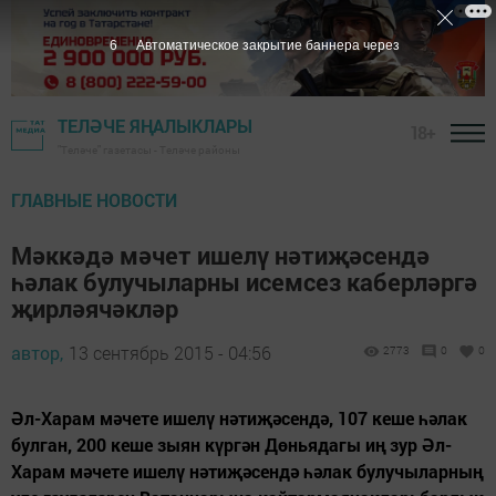
6
Автоматическое закрытие баннера через
ТЕЛӘЧЕ ЯҢАЛЫКЛАРЫ
18+
"Теләче" газетасы - Теләче районы
ГЛАВНЫЕ НОВОСТИ
Мәккәдә мәчет ишелү нәтиҗәсендә
һәлак булучыларны исемсез каберләргә
җирләячәкләр
автор,
13 сентябрь 2015 - 04:56
2773
0
0
Әл-Харам мәчете ишелү нәтиҗәсендә, 107 кеше һәлак
булган, 200 кеше зыян күргән Дөньядагы иң зур Әл-
Харам мәчете ишелү нәтиҗәсендә һәлак булучыларның