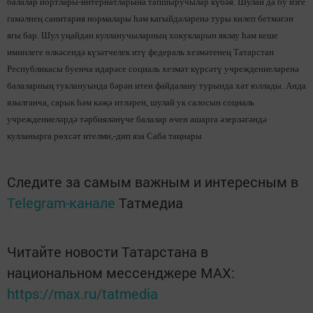
балалар йортлары-интернатларына тапшыручылар күбәя. Шулай да бу изге
гамәлнең санитария нормалары һәм кагыйдәләренә туры килеп бетмәгән
ягы бар. Шул уңайдан кулланучыларның хокукларын яклау һәм кеше
иминлеге өлкәсендә күзәтчелек итү федераль хезмәтенең Татарстан
Республикасы буенча идарәсе социаль хезмәт күрсәтү учреждениеләренә
балаларның туклануында бәрән итен файдалану турында хат юллады. Анда
язылганча, сарык һәм кәҗә итләрен, шулай ук салосын социаль
учреждениеләрдә тәрбияләнүче балалар өчен ашарга әзерләгәндә
кулланырга рөхсәт ителми,-дип яза Саба таңнары
Следите за самым важным и интересным в
Telegram-канале
Татмедиа
Читайте новости Татарстана в
национальном мессенджере MАХ:
https://max.ru/tatmedia