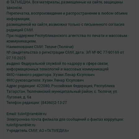
© ТАТМЕДИА. Все материалы, размещенные на сайте, защищены
законом.
Перепечатка, воспроизведение и распространение в любом объеме
информации,
размещенной на сайте, возможна только с письменного согласия
редакций СМИ.
При поддержке Республиканского агентства по печати и массовым
коммуникациям.
Наименование СМИ: Теләче (Тюлячи)
№ свидетельства о регистрации СМИ, дата: ЭЛ № ФС 77-90169 от
07.10.2025
выдано Федеральной службой по надзору в сфере связи,
информационных технологий и массовых коммуникаций
ФИО главного редактора: Хузин Ленар Юсупович
ФИО руководителя: Хузин Ленар Юсупович
Адрес редакции: 422080, Российская Федерация, Республика
Татарстан, Тюлячинский муниципальный район, с. Тюлячи, ул.
Луговая, д. 6а
Телефон редакции: (84360)2-⁠13-⁠27
Email: tulinf@rambler.ru
Электронная почта филиала для сообщений о фактах коррупции:
tulinf@rambler.ru
Учредитель СМИ: АО «ТАТМЕДИА»