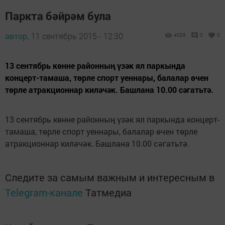
Паркта бәйрәм була
автор,
11 сентябрь 2015 - 12:30
4029
0
0
13 сентябрь көнне районның үзәк ял паркында
концерт-тамаша, төрле спорт уеннары, балалар өчен
төрле атракционнар киләчәк. Башлана 10.00 сәгатьтә.
13 сентябрь көнне районның үзәк ял паркында концерт-
тамаша, төрле спорт уеннары, балалар өчен төрле
атракционнар киләчәк. Башлана 10.00 сәгатьтә.
Следите за самым важным и интересным в
Telegram-канале
Татмедиа