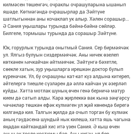
килмәсен төшенгәч, очраклы очрашуларына ышанып
яшәде. Көтмәгәндә очрашырлар да Зәйтүне
шатлыгыннан аны кочаклап ук алыр. Хәлен сорашыр...
Ә Сания уңышлары турында бәйнә-бәйнә сөйләр.
Билгеле, тормышы турында да сорашыр Зәйтүне.
Юк, горурлык турында онытмый Сания. Сер бирмәячәк
ул. Ялгыз булуын сиздермәячәк. Аны ничек өзелеп
көткәнен һичкайчан әйтмәячәк. Зәйтүнгә бәхетле,
сөекле хатын, зур уңышларга ирешкән доктор булып
күренәчәк. Ул, бу очрашуны кат-кат күз алдына китереп,
әйтелергә тиешле сүзләрен дә әллә кайчан ук әзерләп
куйды. Хәтта мотлак шуның өчен генә берничә матур
кием дә сатып алды. Кара җирлеккә вак кына зәңгәрсу
чәчәкләр төшкән ефәк күлмәген ул җәй көнендә бирегә
килгәндә кия. Талгын җилдә дә очып торган бу күлмәк
аның гәүдәсенә шундый нык килешә, хәтта яшь чагына
яңадан кайткандай хис итә үзен Сания. Ә кыш өчен
аның ак төсле костюмы бар. Аны кигәч, ул бер