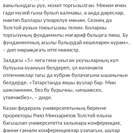
вакытындагы рух, мохит торгызылган. Минем өчен
гади музей гына булып калмавы, ә анда дәресләр,
мәктәп баллары үткәрелүе мөһим. Сезнең дә
Толстой рухын тоюыгызны телим. Боларны
торгызуның фундаменты мәгариф булырга тиеш. Бу
фундаментның асылы булырдай кешеләрен күрәм»,
– дип мөрәҗәгать итте министр.
Залдагы «5» легә генә укыган укучыларның күп
булуына куануын белдереп, ул киләчәктә
отличниклар тагы да күбрәк булачагына ышанычын
белдерде. «Татарстанда яхшы вузлар бар. Мин
шикләнмим, без бу бурычны, һичшиксез,
үтәячәкбез», – диде.
Казан федераль университетының беренче
проректоры Рияз Минзарипов Толстой елына
багышлап университетта халыкара конференция,
фәнни-гамәли конференцияләр узачагын, шулар