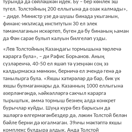
турында да сөйләшкән идек. Бу – бер көнлек эш
түгел. Толстойның 200 еллыгына да озак калмады»,
– диде. Министр үзе дә шушы бинада укыганын,
финанс-икътисад институтын 30 ел элек
тәмамлаганын искәртеп, бүген дә бу бинаның һаман
да Фән сарае булып калуын билгеләп узды.
«Лев Толстойның Казандагы тормышына төрлечә
карарга була», – ди Рафис Борһанов. Аның
сүзләренчә, 40-50 ел яшәп тә үзеңнән соң эз
калдырмаска мөмкин, берничә ел эчендә генә дә
танылырга була. «Яхшы хатирәләр дә бар, бик үк
яхшы булмаганнары да. Казанның 1000 еллыгына
әзерләнгәндә, һәйкәлләргә сакчыл карарга
тырыштык, әмма тормыш безнең алда конкрет
бурычлар куйды. Шуңа күрә без барысын да
эшләргә өлгермәгәнбездер дә, ләкин Толстой белән
бәйле берни дә югалмаган. 39нчы мәктәптә яхшы
комплекс булдыра алдык. Анда Толстой