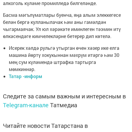
алкоголь күләме промилледә билгеләнде.
Басма мәгълүматлары буенча, яңа алым элеккегесе
белән бергә кулланылачак һәм аны гамәлдән
чыгармаячак. Ул юл хәрәкәте иминлеген тәэмин итү
өлкәсендәге кимчелекләрне бетерер дип көтелә.
Исерек хәлдә рульгә утырган өчен хәзер ике елга
машина йөртү хокукыннан мәхрүм итәргә һәм 30
мең сум күләмендә штрафка тартырга
мөмкиннәр.
Татар -информ
Следите за самым важным и интересным в
Telegram-канале
Татмедиа
Читайте новости Татарстана в