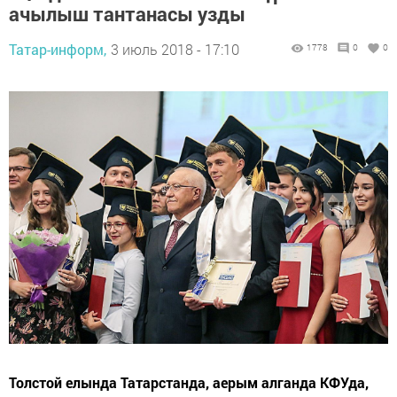
ачылыш тантанасы узды
Татар-информ,
3 июль 2018 - 17:10
1778
0
0
Толстой елында Татарстанда, аерым алганда КФУда,