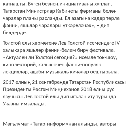
катнашты. Бүген безнең инициативаны хуплап,
Татарстан Министрлар Кабинеты фәрманы белән
чаралар планы расланды. Ел азагына кадәр төрле
фәнни, яшьләр чаралары үткәреләчәк», – дип
белдерде.
Толстой елы хөрмәтенә Лев Толстой исемендәге IV
халыкара яшьләр фәнни-белем бирү фестивале,
«Актуален ли Толстой сегодня?» исемле ток-шоу,
кинолекторий, халык өчен фәнни-популяр
лекцияләр, әдәби-музыкаль кичәләр оештырыла.
2017 елның 21 сентябрендә Татарстан Республикасы
Президенты Рөстәм Миңнеханов 2018 елны рус
язучысы Лев Тостой елы дип игълан итү турында
Указны имзалады.
Мәгълүмат «Татар-информ»нан алынды, авторы