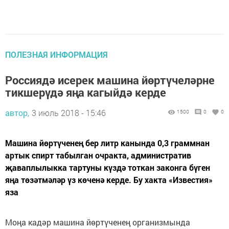
ПОЛЕЗНАЯ ИНФОРМАЦИЯ
Россиядә исерек машина йөртүчеләрне
тикшерүдә яңа кагыйдә керде
автор,
3 июль 2018 - 15:46
1500
0
0
Машина йөртүченең бер литр канында 0,3 граммнан
артык спирт табылган очракта, административ
җаваплылыкка тартуны күздә тоткан законга бүген
яңа төзәтмәләр үз көченә керде. Бу хакта «Известия»
яза
Моңа кадәр машина йөртүченең организмында