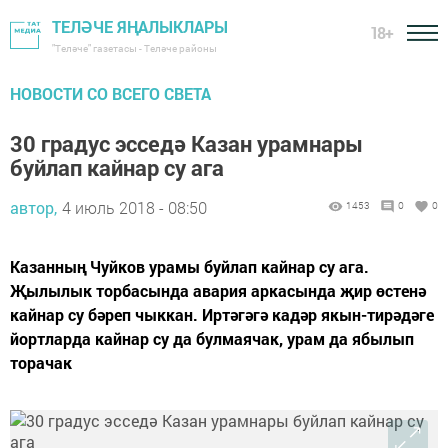
ТЕЛӘЧЕ ЯҢАЛЫКЛАРЫ
18+
"Теләче" газетасы - Теләче районы
НОВОСТИ СО ВСЕГО СВЕТА
30 градус эсседә Казан урамнары
буйлап кайнар су ага
автор,
4 июль 2018 - 08:50
1453
0
0
Казанның Чуйков урамы буйлап кайнар су ага.
Җылылык торбасында авария аркасында җир өстенә
кайнар су бәреп чыккан. Иртәгәгә кадәр якын-тирәдәге
йортларда кайнар су да булмаячак, урам да ябылып
торачак