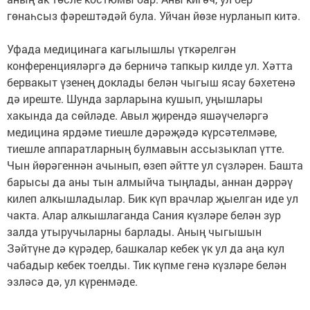
гөнаһсыз фәрештәдәй була. Уйчан йөзе нурланып китә.
Уфада медицинага кагылышлы үткәрелгән
конференцияләргә дә берничә тапкыр килде ул. Хәтта
бервакыт үзенең доклады белән чыгыш ясау бәхетенә
дә иреште. Шунда зарларына кушып, уңышлары
хакында да сөйләде. Авыл җирендә яшәүчеләргә
медицина ярдәме тиешле дәрәҗәдә күрсәтелмәве,
тиешле аппаратларның булмавын ассызыклап үтте.
Чын йөрәгеннән ачынып, өзеп әйтте ул сүзләрен. Башта
барысы да аны тын алмыйча тыңлады, аннан дәррәү
килеп алкышладылар. Бик күп врачлар җыелган иде ул
чакта. Алар алкышлаганда Сания күзләре белән зур
залда утыручыларны барлады. Аның чыгышын
Зәйтүне дә күрәдер, башкалар кебек үк ул да аңа кул
чабадыр кебек тоелды. Тик күпме генә күзләре белән
эзләсә дә, ул күренмәде.