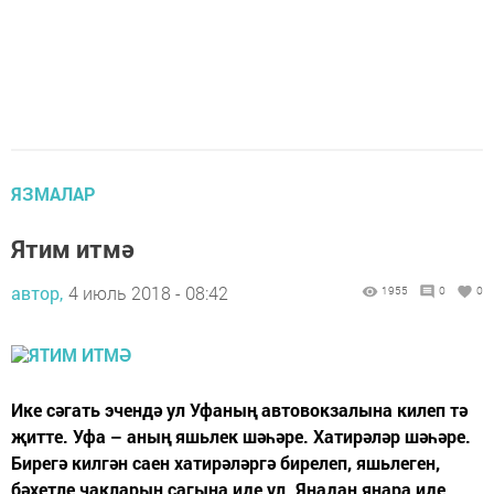
ЯЗМАЛАР
Ятим итмә
автор,
4 июль 2018 - 08:42
1955
0
0
Ике сәгать эчендә ул Уфаның автовокзалына килеп тә
җитте. Уфа – аның яшьлек шәһәре. Хатирәләр шәһәре.
Бирегә килгән саен хатирәләргә бирелеп, яшьлеген,
бәхетле чакларын сагына иде ул. Яңадан яңара иде