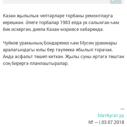
Казан җылылык челтәрләре торбаны ремонтлауга
керешкән. Әлеге торбалар 1983 елда ук салынган һәм
бик искергән, диелә Казан мэриясе хәбәрендә.
Чуйков урамының Бондаренко һәм Мусин урамнары
аралагындагы юлы бер тәүлеккә ябылып торачак.
Анда асфальт төшеп киткән. Җылы суны иртәгә төштән
соң бирергә планлаштыралар.
---
Матбугат.ру
№ --- | 03.07.2018