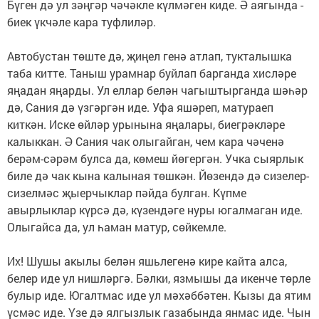
Бүген дә ул зәңгәр чәчәкле күлмәген киде. Ә аягында -
биек үкчәле кара туфлиләр.
Автобустан төште дә, җиңел генә атлап, тукталышка
таба китте. Таныш урамнар буйлап барганда хисләре
яңадан яңарды. Ул еллар белән чагыштырганда шәһәр
дә, Сания дә үзгәргән иде. Уфа яшәреп, матураеп
киткән. Иске өйләр урынына яңалары, биегрәкләре
калыккан. Ә Сания чак олыгайган, чем кара чәченә
берәм-сәрәм булса да, көмеш йөгергән. Учка сыярлык
биле дә чак кына калыная төшкән. Йөзендә дә сизелер-
сизелмәс җыерчыклар пәйда булган. Күпме
авырлыклар күрсә дә, күзендәге нуры югалмаган иде.
Олыгайса да, ул һаман матур, сөйкемле.
Их! Шушы акылы белән яшьлегенә кире кайта алса,
белер иде ул нишләргә. Бәлки, язмышы да икенче төрле
булыр иде. Югалтмас иде ул мәхәббәтен. Кызы да ятим
үсмәс иде. Үзе дә ялгызлык газабында янмас иде. Чын