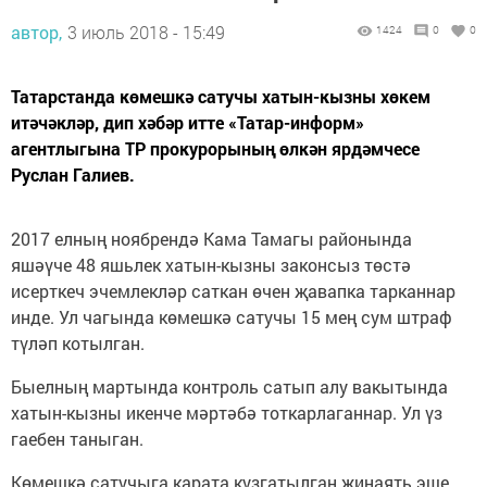
автор,
3 июль 2018 - 15:49
1424
0
0
Татарстанда көмешкә сатучы хатын-кызны хөкем
итәчәкләр, дип хәбәр итте «Татар-информ»
агентлыгына ТР прокурорының өлкән ярдәмчесе
Руслан Галиев.
2017 елның ноябрендә Кама Тамагы районында
яшәүче 48 яшьлек хатын-кызны законсыз төстә
исерткеч эчемлекләр саткан өчен җавапка тарканнар
инде. Ул чагында көмешкә сатучы 15 мең сум штраф
түләп котылган.
Быелның мартында контроль сатып алу вакытында
хатын-кызны икенче мәртәбә тоткарлаганнар. Ул үз
гаебен таныган.
Көмешкә сатучыга карата кузгатылган җинаять эше