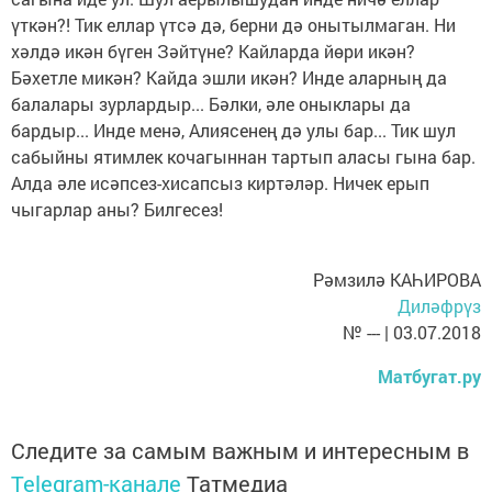
үткән?! Тик еллар үтсә дә, берни дә онытылмаган. Ни
хәлдә икән бүген Зәйтүне? Кайларда йөри икән?
Бәхетле микән? Кайда эшли икән? Инде аларның да
балалары зурлардыр... Бәлки, әле оныклары да
бардыр... Инде менә, Алиясенең дә улы бар... Тик шул
сабыйны ятимлек кочагыннан тартып аласы гына бар.
Алда әле исәпсез-хисапсыз киртәләр. Ничек ерып
чыгарлар аны? Билгесез!
Рәмзилә КАҺИРОВА
Диләфрүз
№ --- | 03.07.2018
Матбугат.ру
Следите за самым важным и интересным в
Telegram-канале
Татмедиа