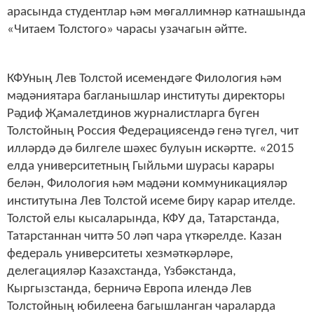
арасында студентлар һәм мөгаллимнәр катнашында
«Читаем Толстого» чарасы узачагын әйтте.
КФУның Лев Толстой исемендәге Филология һәм
мәдәниятара багланышлар институты директоры
Рәдиф Җамалетдинов журналистларга бүген
Толстойның Россия Федерациясендә генә түгел, чит
илләрдә дә билгеле шәхес булуын искәртте. «2015
елда университетның Гыйльми шурасы карары
белән, Филология һәм мәдәни коммуникацияләр
институтына Лев Толстой исеме бирү карар ителде.
Толстой елы кысаларында, КФУ да, Татарстанда,
Татарстаннан читтә 50 ләп чара үткәрелде. Казан
федераль университеты хезмәткәрләре,
делегацияләр Казахстанда, Үзбәкстанда,
Кыргызстанда, берничә Европа илендә Лев
Толстойның юбилеена багышланган чараларда