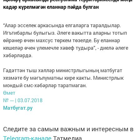
кадәр күрелмәгән еланнар пәйда булган
“Алар эсселек аркасында елгаларга таралдылар.
Игътибарлы булыгыз. Әлеге вакытта аларны тотып
өйрәнер өчен махсус төркем төзелде. Бу еланнар
кешеләр өчен үлемечле хәвеф тудыра”, - диелә әлеге
хәбәрләрдә.
Гадәттән тыш хәлләр министрлыгының матбугат
хезмәте бу мәгълүматны кире какты. Министрлык
мондый смс-хәбәрләр таратмаган.
Өмет
№ --- | 03.07.2018
Матбугат.ру
Следите за самым важным и интересным в
Telegram-канале
Татмедиа