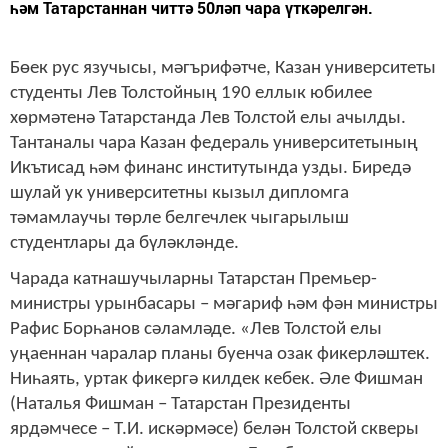
һәм Татарстаннан читтә 50ләп чара үткәрелгән.
Бөек рус язучысы, мәгърифәтче, Казан университеты
студенты Лев Толстойның 190 еллык юбилее
хөрмәтенә Татарстанда Лев Толстой елы ачылды.
Тантаналы чара Казан федераль университетының
Икътисад һәм финанс институтында узды. Биредә
шулай ук университетны кызыл дипломга
тәмамлаучы төрле белгечлек чыгарылыш
студентлары да бүләкләнде.
Чарада катнашучыларны Татарстан Премьер-
министры урынбасары – мәгариф һәм фән министры
Рафис Борһанов сәламләде. «Лев Толстой елы
уңаеннан чаралар планы буенча озак фикерләштек.
Ниһаять, уртак фикергә килдек кебек. Әле Фишман
(Наталья Фишман – Татарстан Президенты
ярдәмчесе – Т.И. искәрмәсе) белән Толстой скверы