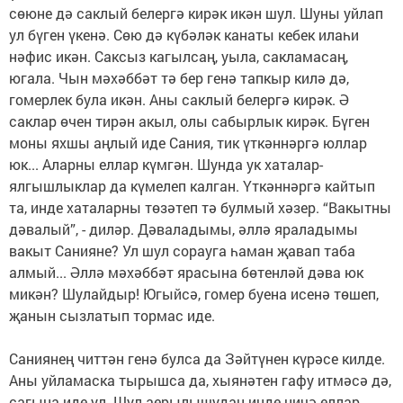
сөюне дә саклый белергә кирәк икән шул. Шуны уйлап
ул бүген үкенә. Сөю дә күбәләк канаты кебек илаһи
нәфис икән. Саксыз кагылсаң, уыла, сакламасаң,
югала. Чын мәхәббәт тә бер генә тапкыр килә дә,
гомерлек була икән. Аны саклый белергә кирәк. Ә
саклар өчен тирән акыл, олы сабырлык кирәк. Бүген
моны яхшы аңлый иде Сания, тик үткәннәргә юллар
юк... Аларны еллар күмгән. Шунда ук хаталар-
ялгышлыклар да күмелеп калган. Үткәннәргә кайтып
та, инде хаталарны төзәтеп тә булмый хәзер. “Вакытны
дәвалый”, - диләр. Дәваладымы, әллә яраладымы
вакыт Санияне? Ул шул сорауга һаман җавап таба
алмый... Әллә мәхәббәт ярасына бөтенләй дәва юк
микән? Шулайдыр! Югыйсә, гомер буена исенә төшеп,
җанын сызлатып тормас иде.
Саниянең читтән генә булса да Зәйтүнен күрәсе килде.
Аны уйламаска тырышса да, хыянәтен гафу итмәсә дә,
сагына иде ул. Шул аерылышудан инде ничә еллар