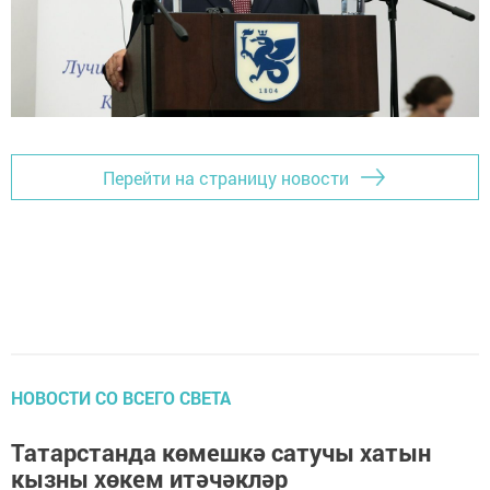
Перейти на страницу новости
НОВОСТИ СО ВСЕГО СВЕТА
Татарстанда көмешкә сатучы хатын
кызны хөкем итәчәкләр