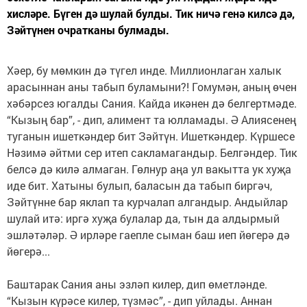
хисләре. Бүген дә шулай булды. Тик ничә генә килсә дә,
Зәйтүнен очратканы булмады.
Хәер, бу мөмкин дә түгел инде. Миллионлаган халык
арасыннан аны табып буламыни?! Гомумән, аның өчен
хәбәрсез югалды Сания. Кайда икәнен дә белгертмәде.
“Кызың бар”, - дип, алимент та юлламады. Ә Алиясенең
туганын ишеткәндер бит Зәйтүн. Ишеткәндер. Күршесе
Нәзимә әйтми сер итеп сакламагандыр. Белгәндер. Тик
белсә дә килә алмаган. Гөлнур аңа ул вакытта ук хуҗа
иде бит. Хатыны булып, баласын да табып биргәч,
Зәйтүнне бар яклап та курчалап алгандыр. Андыйлар
шулай итә: иргә хуҗа булалар да, тын да алдырмый
эшләтәләр. Ә ирләре гаепле сыман баш иеп йөгерә дә
йөгерә...
Баштарак Сания аны эзләп килер, дип өметләнде.
“Кызын күрәсе килер, түзмәс”, - дип уйлады. Аннан