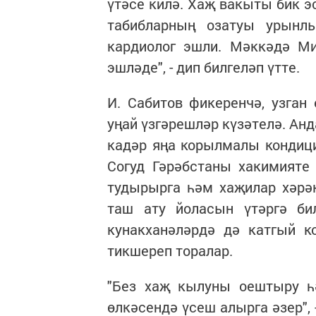
үтәсе килә. Хаҗ вакыты бик э
табибларның озатуы урынл
кардиолог эшли. Мәккәдә Ми
эшләде", - дип билгеләп үтте.
И. Сабитов фикеренчә, узган
уңай үзгәрешләр күзәтелә. Ан
кадәр яңа корылмалы кондиц
Согуд Гәрәбстаны хакимияте
тудырырга һәм хаҗилар хәрә
таш ату йоласын үтәргә би
кунакханәләрдә дә катгый к
тикшереп торалар.
"Без хаҗ кылуны оештыру һ
өлкәсендә үсеш алырга әзер",