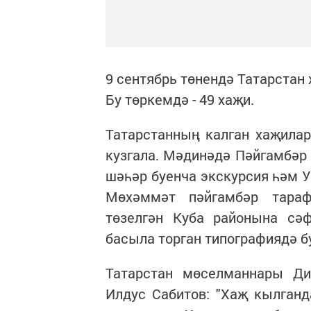
9 сентябрь төнендә Татарстан
Бу төркемдә - 49 хаҗи.
Татарстанның калган хаҗила
кузгала. Мәдинәдә Пәйгамбәр 
шәһәр буенча экскурсия һәм У
Мөхәммәт пәйгамбәр тара
төзелгән Куба районына сә
басыла торган типографиядә б
Татарстан мөселманнары Ди
Илдус Сабитов: "Хаҗ кылган