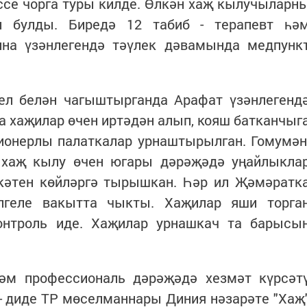
ссе чорга туры килде. Өлкән хаҗ кылучыларн
ы булды. Биредә 12 табиб - терапевт һә
на үзәнлегендә тәүлек дәвамында медпунк
 ел белән чагыштырганда Арафат үзәнлегенд
да хаҗилар өчен иртәдән алып, кояш батканчыг
ионерлы палаткалар урнаштырылган. Гомумән
 хаҗ кылу өчен югары дәрәҗәдә уңайлыкла
кәтен көйләргә тырышкан. Һәр ил Җәмәратк
лгеле вакытта чыкты. Хаҗилар яши торга
онтроль иде. Хаҗилар урнашкач та барысы
әм профессиональ дәрәҗәдә хезмәт күрсәт
 - диде ТР мөселманнары Диния нәзарәте "Хаҗ