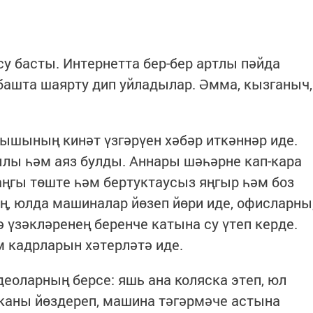
су басты. Интернетта бер-бер артлы пәйда
башта шаярту дип уйладылар. Әмма, кызганыч,
рышының кинәт үзгәрүен хәбәр иткәннәр иде.
лы һәм аяз булды. Аннары шәһәрне кап-кара
аңгы төште һәм бертуктаусыз яңгыр һәм боз
оң, юлда машиналар йөзеп йөри иде, офисларны
 үзәкләренең беренче катына су үтеп керде.
 кадрларын хәтерләтә иде.
еоларның берсе: яшь ана коляска этеп, юл
каны йөздереп, машина тәгәрмәче астына