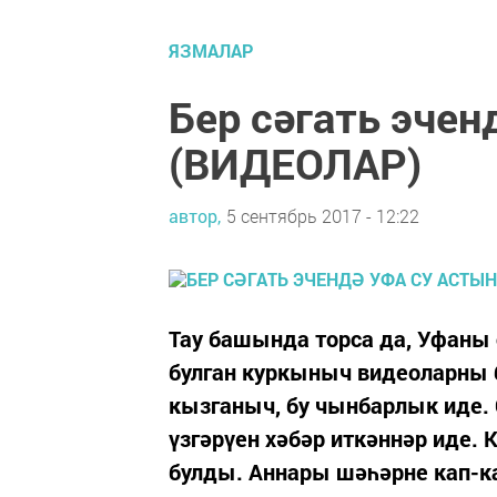
ЯЗМАЛАР
Бер сәгать эчен
(ВИДЕОЛАР)
автор,
5 сентябрь 2017 - 12:22
Тау башында торса да, Уфаны 
булган куркыныч видеоларны 
кызганыч, бу чынбарлык иде.
үзгәрүен хәбәр иткәннәр иде.
булды. Аннары шәһәрне кап-к