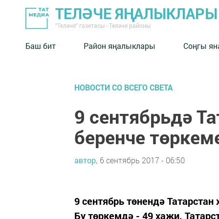
ТЕЛӘЧЕ ЯҢАЛЫКЛАРЫ
"Теләче" газетасы - Теләче районы
Баш бит
Район яңалыклары
Соңгы ян
НОВОСТИ СО ВСЕГО СВЕТА
9 сентябрьдә Т
беренче төркеме
автор,
6 сентябрь 2017 - 06:50
9 сентябрь төнендә Татарстан
Бу төркемдә - 49 хаҗи. Татар