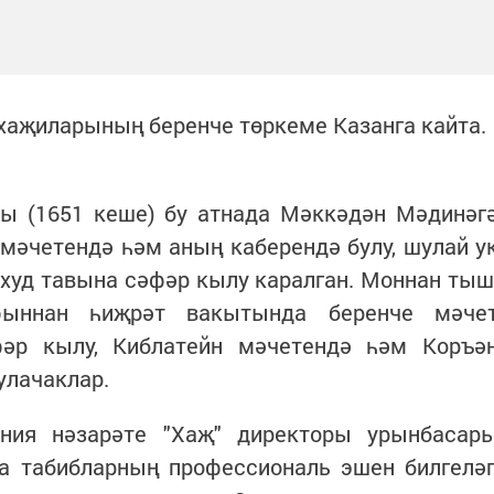
 хаҗиларының беренче төркеме Казанга кайта.
ры (1651 кеше) бу атнада Мәккәдән Мәдинәг
мәчетендә һәм аның каберендә булу, шулай у
худ тавына сәфәр кылу каралган. Моннан тыш
фыннан һиҗрәт вакытында беренче мәче
фәр кылу, Киблатейн мәчетендә һәм Коръә
улачаклар.
ния нәзарәте "Хаҗ" директоры урынбасар
да табибларның профессиональ эшен билгелә