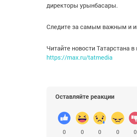
директоры урынбасары.
Следите за самым важным и 
Читайте новости Татарстана 
https://max.ru/tatmedia
Оставляйте реакции
0
0
0
0
0