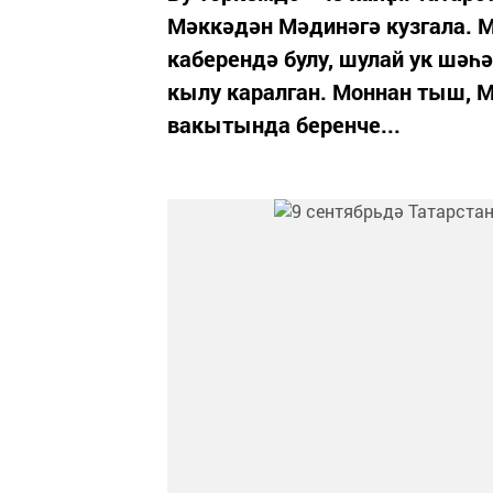
Мәккәдән Мәдинәгә кузгала. 
каберендә булу, шулай ук шәһ
кылу каралган. Моннан тыш, 
вакытында беренче...