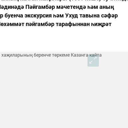
Мәдинәдә Пәйгамбәр мәчетендә һәм аның
әр буенча экскурсия һәм Ухуд тавына сәфәр
Мөхәммәт пәйгамбәр тарафыннан һиҗрәт