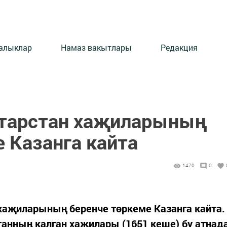
алыклар
Намаз вакытлары
Редакция
атарстан хаҗиларының
 Казанга кайта
1470
0
 хаҗиларының беренче төркеме Казанга кайта.
станның калган хаҗилары (1651 кеше) бу атнад