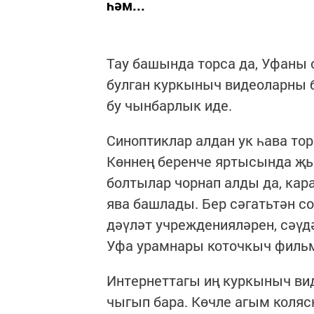
һәм...
Тау башында торса да, Уфаны 
булган куркыныч видеоларны 
бу чынбарлык иде.
Синоптиклар алдан ук һава то
Көннең беренче яртысында җы
болтылар чорнап алды да, кар
ява башлады. Бер сәгатьтән с
дәүләт учрежденияләрен, сәүдә
Уфа урамнары коточкыч фильм
Интернеттагы иң куркыныч вид
чыгып бара. Көчле агым коляс