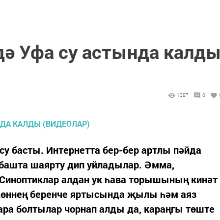
дә Уфа су астында калд
1387
0
су басты. Интернетта бер-бер артлы пәйда
башта шаярту дип уйладылар. Әмма,
 Синоптиклар алдан ук һава торышының кинәт
 Көннең беренче яртысында җылы һәм аяз
ара болтылар чорнап алды да, караңгы төште