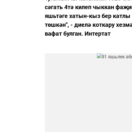
сәгать 4тә килеп чыккан фаҗи
яшьтәге хатын-кыз бер катлы
төшкән", - диелә коткару хез
вафат булган. Интертат