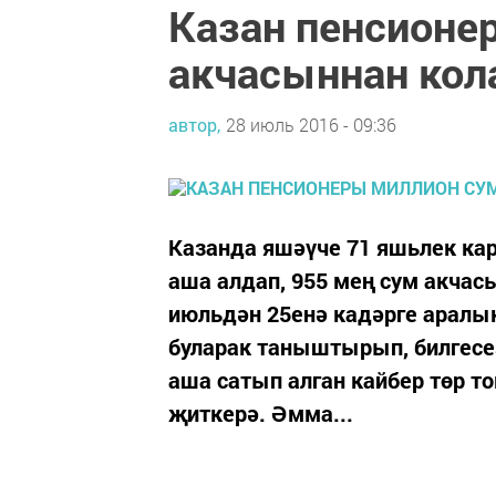
Казан пенсионе
акчасыннан кол
автор,
28 июль 2016 - 09:36
Казанда яшәүче 71 яшьлек ка
аша алдап, 955 мең сум акчас
июльдән 25енә кадәрге аралык
буларак таныштырып, билгесез
аша сатып алган кайбер төр т
җиткерә. Әмма...