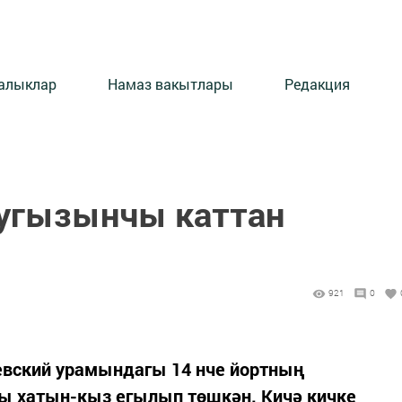
алыклар
Намаз вакытлары
Редакция
тугызынчы каттан
921
0
евский урамындагы 14 нче йортның
ы хатын-кыз егылып төшкән. Кичә кичке