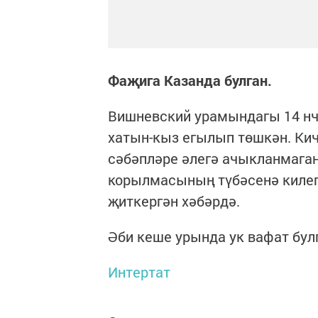
Фаҗига Казанда булган.
Вишневский урамындагы 14 нч
хатын-кыз егылып төшкән. Кич
сәбәпләре әлегә ачыкланмаган
корылмасының түбәсенә килеп 
җиткергән хәбәрдә.
Әби кеше урында ук вафат бул
Интертат