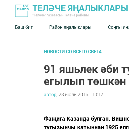
ТЕЛӘЧЕ ЯҢАЛЫКЛАРЫ
"Теләче" газетасы - Теләче районы
Баш бит
Район яңалыклары
Соңгы ян
НОВОСТИ СО ВСЕГО СВЕТА
91 яшьлек әби 
егылып төшкән
автор,
28 июль 2016 - 10:12
Фаҗига Казанда булган. Вишн
тугызынчы катыннан 1925 елг