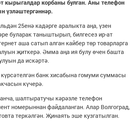
рт кырыгалдар корбаны булган. Аны телефон
ын үзләштергәннәр.
льдән 25енә кадәрге аралыкта аңа, үзен
әре буларак таныштырып, билгесез ир-ат
тернет аша сатып алган кайбер төр товарларга
луын җиткерә. Әмма аңа ия булу өчен башта
булуын да искәртә.
- күрсәтелгән банк хисабына гомуми суммасы
акчасын күчерә.
анча, шалтыратучы кәрәзле телефон
ент номерыннан файдаланган. Алар Волгоград,
товта теркәлгән. Җинаять эше кузгатылган.