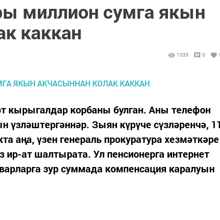
ры миллион сумга якын
ак каккан
1033
0
рт кырыгалдар корбаны булган. Аны телефон
ын үзләштергәннәр. Зыян күрүче сүзләренчә, 1
та аңа, үзен генераль прокуратура хезмәткәре
 ир-ат шалтырата. Ул пенсионерга интернет
оварларга зур суммада компенсация каралуын