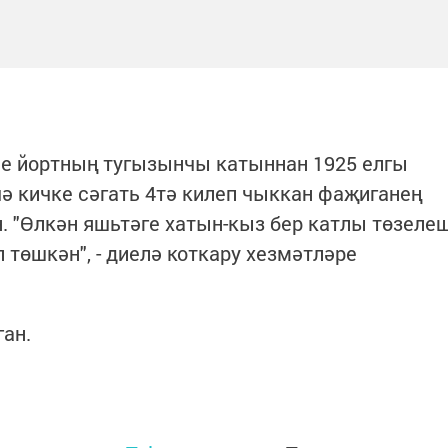
е йортның тугызынчы катыннан 1925 елгы
ә кичке сәгать 4тә килеп чыккан фаҗиганең
. "Өлкән яшьтәге хатын-кыз бер катлы төзеле
төшкән", - диелә коткару хезмәтләре
ган.