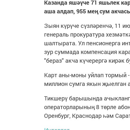
Казанда яшәүче 71 яшьлек ка
аша алдап, 955 мең сум акчас
Зыян күрүче сүзләренчә, 11 ию
генераль прокуратура хезмәтк
шалтырата. Ул пенсионерга ин
зур суммада компенсация кара
"бераз" акча күчерергә кирәк 
Карт аны-моны уйлап тормый 
миллион сумга якын җыелган 
Тикшерү барышында ачыкланг
операторларының 8 төрле абон
Оренбург, Краснодар һәм Сара