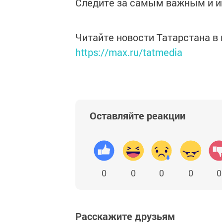
Следите за самым важным и 
Читайте новости Татарстана 
https://max.ru/tatmedia
Оставляйте реакции
0
0
0
0
0
Расскажите друзьям