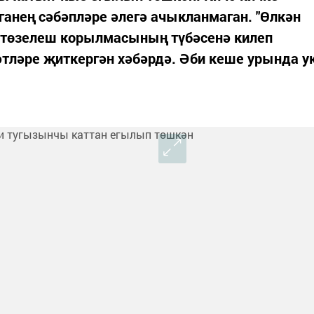
ганең сәбәпләре әлегә ачыкланмаган. "Өлкән
 төзелеш корылмасының түбәсенә килеп
мәтләре җиткергән хәбәрдә. Әби кеше урында у