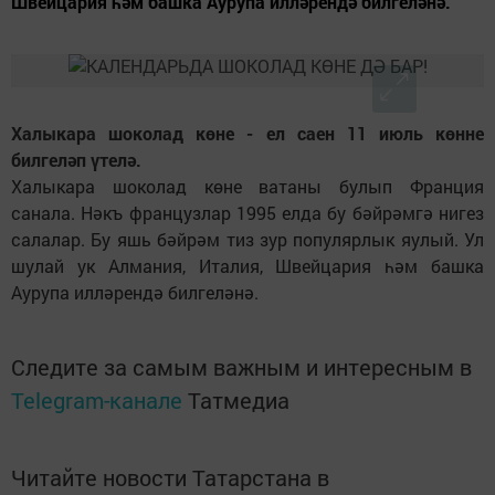
Швейцария һәм башка Аурупа илләрендә билгеләнә.
Халыкара шоколад көне - ел саен 11 июль көнне
билгеләп үтелә.
Халыкара шоколад көне ватаны булып Франция
санала. Нәкъ французлар 1995 елда бу бәйрәмгә нигез
салалар. Бу яшь бәйрәм тиз зур популярлык яулый. Ул
шулай ук Алмания, Италия, Швейцария һәм башка
Аурупа илләрендә билгеләнә.
Следите за самым важным и интересным в
Telegram-канале
Татмедиа
Читайте новости Татарстана в