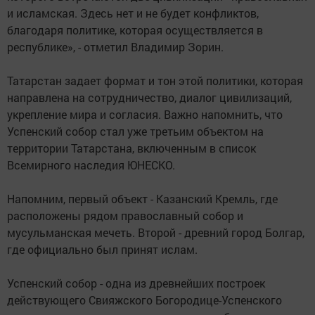
и исламская. Здесь нет и не будет конфликтов,
благодаря политике, которая осуществляется в
республике», - отметил Владимир Зорин.
Татарстан задает формат и тон этой политики, которая
направлена на сотрудничество, диалог цивилизаций,
укрепление мира и согласия. Важно напомнить, что
Успенский собор стал уже третьим объектом на
территории Татарстана, включенным в список
Всемирного наследия ЮНЕСКО.
Напомним, первый объект - Казанский Кремль, где
расположены рядом православный собор и
мусульманская мечеть. Второй - древний город Болгар,
где официально был принят ислам.
Успенский собор - одна из древнейших построек
действующего Свияжского Богородице-Успенского