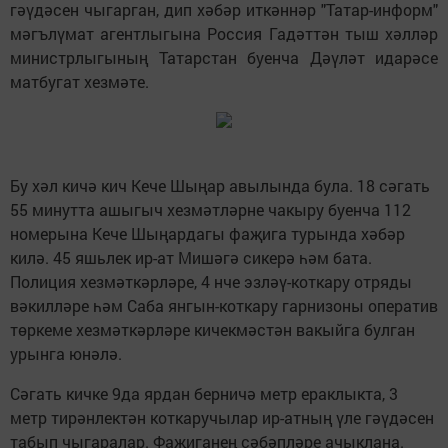
гәүдәсен чыгарган, дип хәбәр иткәннәр "Татар-информ"
мәгълүмат агентлыгына Россия Гадәттән тыш хәлләр
министрлыгының Татарстан буенча Дәүләт идарәсе
матбугат хезмәте.
Бу хәл кичә кич Кече Шыңар авылында була. 18 сәгать
55 минутта ашыгыч хезмәтләрне чакыру буенча 112
номерына Кече Шыңардагы фаҗига турында хәбәр
килә. 45 яшьлек ир-ат Мишәгә сикерә һәм бата.
Полиция хезмәткәрләре, 4 нче эзләү-коткару отряды
вәкилләре һәм Саба янгын-коткару гарнизоны оператив
төркеме хезмәткәрләре кичекмәстән вакыйга булган
урынга юнәлә.
Сәгать кичке 9да ярдан берничә метр ераклыкта, 3
метр тирәнлектән коткаручылар ир-атның үле гәүдәсен
табып чыгаралар. Фаҗиганең сәбәпләре ачыклана.