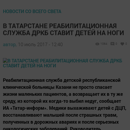
НОВОСТИ СО ВСЕГО СВЕТА
В ТАТАРСТАНЕ РЕАБИЛИТАЦИОННАЯ
СЛУЖБА ДРКБ СТАВИТ ДЕТЕЙ НА НОГИ
автор,
10 июль 2017 - 12:40
1064
0
0
Реабилитационная служба детской республиканской
клинической больницы Казани не просто спасает
жизни маленьких пациентов, а возвращает их в ту же
среду, из которой их когда-то выбил недуг, сообщает
ИА «Татар-информ». Медики выхаживают детей с ДЦП,
восстанавливают малышей после страшных травм,
полученных в дорожных авариях и после серьезных
онкологических заболеваний. Руководитель