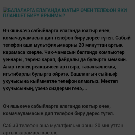
Өч яшькәчә сабыйларга елаганда юатыр өчен,
комачауламасын дип телефон бирү дөрес түгел. Сабый
телефон аша мультфильмнарны 20 минуттан артык
карамаса хәерле. Чик-чамасын белгәндә компьютер
уеннары, төренә карап, файдалы да булырга мөмкин.
Алар тизлек реакциясен арттыра, тәвәккәллеккә,
игътибарлы булырга өйрәтә. Башлангыч сыйныф
укучысына кыйммәтле телефон алмагыз. Мәктәп
укучысының, үзенә сиздерми генә,...
Өч яшькәчә сабыйларга елаганда юатыр өчен,
комачауламасын дип телефон бирү дөрес түгел.
Сабый телефон аша мультфильмнарны 20 минуттан
артык карамаса хәерле.