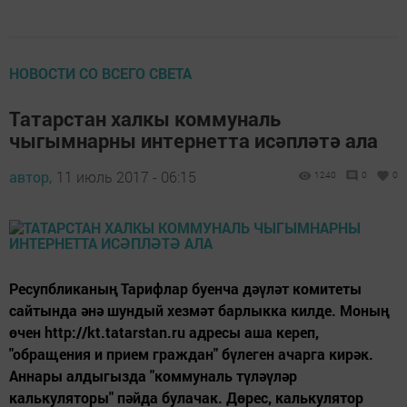
НОВОСТИ СО ВСЕГО СВЕТА
Татарстан халкы коммуналь
чыгымнарны интернетта исәпләтә ала
автор,
11 июль 2017 - 06:15
1240
0
0
Ресупбликаның Тарифлар буенча дәүләт комитеты
сайтында әнә шундый хезмәт барлыкка килде. Моның
өчен http://kt.tatarstan.ru адресы аша кереп,
"обращения и прием граждан" бүлеген ачарга кирәк.
Аннары алдыгызда "коммуналь түләүләр
калькуляторы" пәйда булачак. Дөрес, калькулятор