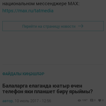
национальном мессенджере MАХ:
https://max.ru/tatmedia
Перейти на страницу новости
ФАЙДАЛЫ КИҢӘШЛӘР
Балаларга елаганда юатыр өчен
телефон яки планшет бирү ярыймы?
автор,
10 июль 2017 - 12:56
1097
0
0