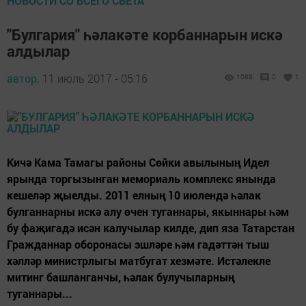
НОВОСТИ СО ВСЕГО СВЕТА
"Булгария" һәлакәте корбаннарын искә
алдылар
автор,
11 июль 2017 - 05:16
1088
0
1
Кичә Кама Тамагы районы Сөйки авылының Идел
ярында торгызынган мемориаль комплекс янында
кешеләр җыелды. 2011 елның 10 июлендә һәлак
булганнарны искә алу өчен туганнары, якыннары һәм
бу фаҗигадә исән калучылар килде, дип яза Татарстан
Гражданнар оборонасы эшләре һәм гадәттән тыш
хәлләр министрлыгы матбугат хезмәте. Истәлекле
митинг башланганчы, һәлак булучыларның
туганнары...