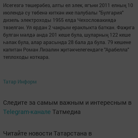
Исегезгә төшерәбез, алты ел элек, ягъни 2011 елның 10
июлендә су төбенә киткән ике палубалы "Булгария"
дизель электроходы 1955 елда Чехословакиядә
төзелгән. Ул ярдан 2 чакрым ераклыкта баткан. Фаҗига
булган мәлдә анда 201 кеше була, шуларның 122 кеше
һәлак була, алар арасында 28 бала да була. 79 кешене
капитан Роман Лизалин җитәкчелегендәге "Арабелла"
теплоходы коткара.
Татар Информ
Следите за самым важным и интересным в
Telegram-канале
Татмедиа
Читайте новости Татарстана в