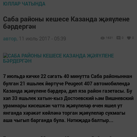
ЮЛЛАР ЧАТЫНДА
Саба районы кешесе Казанда җәяүлене
бәрдергән
автор,
11 июль 2017 - 05:39
1631
0
0
7 июльдә кичке 22 сәгать 40 минутта Саба районыннан
булган 21 яшьлек йөртүче Peugeot 407 автомобилендә
Казанда җәяүлене бәрдерә, дип яза район газетасы. Бу
хәл 33 яшьлек хатын-кыз Достоевский һәм Вишневский
урамнары кисешкән чатта җәяүлеләр өчен яшел ут
янганда хәрәкәт көйләнә торган җәяүлеләр сукмагы
аша чыгып барганда була. Нәтиҗәдә балтыр...