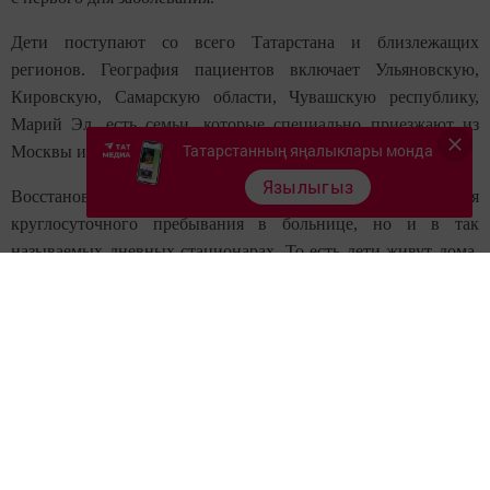
Дети поступают со всего Татарстана и
близлежащих
регионов. География
пациентов включает Ульяновскую,
Кировскую, Самарскую области,
Чувашскую республику,
Марий Эл, есть
семьи, которые специально приезжают из
Татарстанның яңалыклары монда
Москвы или, к примеру Ашхабада.
Язылыгыз
Восстановительный процесс идет не
только во время
круглосуточного
пребывания в больнице, но и в так
называемых дневных стационарах. То
есть дети живут дома,
но ежедневно
приходят в ДРКБ на реабилитационные
процедуры. Также есть и амбулаторная
реабилитация -
восстановление
малышей, которых выписывают из
отделения
патологии новорожденных.
Следите за самым важным и интересным в
Telegram-канале
Татмедиа