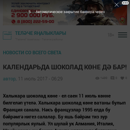
4
Автоматическое закрытие баннера через
ТЕЛӘЧЕ ЯҢАЛЫКЛАРЫ
18+
"Теләче" газетасы - Теләче районы
НОВОСТИ СО ВСЕГО СВЕТА
КАЛЕНДАРЬДА ШОКОЛАД КӨНЕ ДӘ БАР!
автор,
11 июль 2017 - 06:29
1430
0
0
Халыкара шоколад көне - ел саен 11 июль көнне
билгеләп үтелә. Халыкара шоколад көне ватаны булып
Франция санала. Нәкъ французлар 1995 елда бу
бәйрәмгә нигез салалар. Бу яшь бәйрәм тиз зур
популярлык яулый. Ул шулай ук Алмания, Италия,