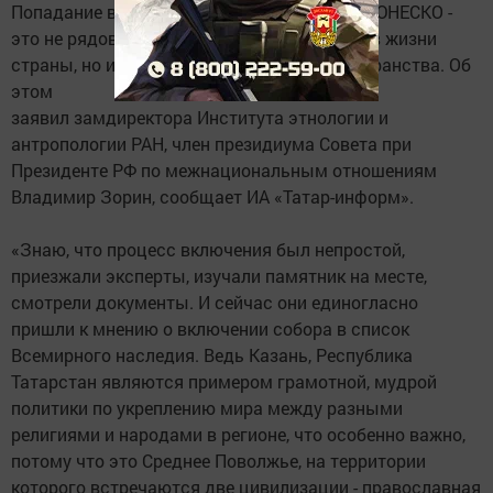
Попадание в список Всемирного наследия ЮНЕСКО -
это не рядовое событие, причем не только в жизни
страны, но и для всего евразийского пространства. Об
этом
заявил замдиректора Института этнологии и
антропологии РАН, член президиума Совета при
Президенте РФ по межнациональным отношениям
Владимир Зорин, сообщает ИА «Татар-информ».
«Знаю, что процесс включения был непростой,
приезжали эксперты, изучали памятник на месте,
смотрели документы. И сейчас они единогласно
пришли к мнению о включении собора в список
Всемирного наследия. Ведь Казань, Республика
Татарстан являются примером грамотной, мудрой
политики по укреплению мира между разными
религиями и народами в регионе, что особенно важно,
потому что это Среднее Поволжье, на территории
которого встречаются две цивилизации - православная