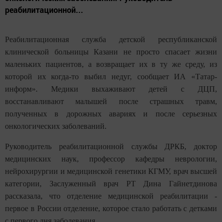
реабилитационной...
Реабилитационная служба детской
республиканской
клинической больницы
Казани не просто спасает жизни
маленьких пациентов, а возвращает их в
ту же среду, из
которой их когда-то
выбил недуг, сообщает ИА
«Татар-
информ». Медики выхаживают
детей с ДЦП,
восстанавливают малышей
после страшных травм,
полученных в
дорожных авариях и после серьезных
онкологических заболеваний.
Руководитель реабилитационной службы
ДРКБ, доктор
медицинских наук,
профессор кафедры неврологии,
нейрохирургии и медицинской генетики
КГМУ, врач высшей
категории,
Заслуженный врач РТ Дина Гайнетдинова
рассказала, что отделение медицинской
реабилитации -
первое в России
отделение, которое стало работать с
детками
с первого дня заболевания.