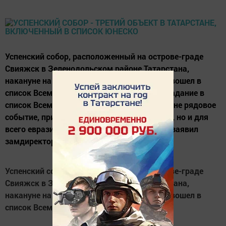
Успенский собор, расположенный на острове-граде
Свияжск в Зеленодольском районе Татарстана,
накануне на 41 сессии комитета в Кракове вошел в
список Всемирного наследия ЮНЕСКО. Попадание в
список Всемирного наследия ЮНЕСКО - это не рядовое
событие, причем не только в жизни страны, но и для
всего евразийского пространства. Об этом заявил
замдиректора...
Успенский собор, расположенный на острове-граде
Свияжск в Зеленодольском районе Татарстана,
накануне на 41 сессии комитета в Кракове вошел в
список Всемирного наследия ЮНЕСКО.