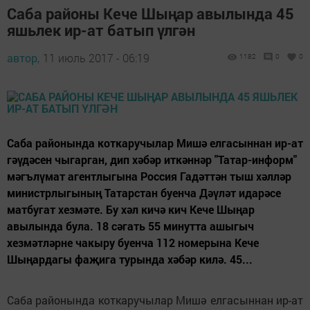
Саба районы Кече Шыңар авылында 45
яшьлек ир-ат батып үлгән
автор,
11 июль 2017 - 06:19
1182
0
0
Саба районында коткаручылар Мишә елгасыннан ир-ат
гәүдәсен чыгарган, дип хәбәр иткәннәр "Татар-информ"
мәгълүмат агентлыгына Россия Гадәттән тыш хәлләр
министрлыгының Татарстан буенча Дәүләт идарәсе
матбугат хезмәте. Бу хәл кичә кич Кече Шыңар
авылында була. 18 сәгать 55 минутта ашыгыч
хезмәтләрне чакыру буенча 112 номерына Кече
Шыңардагы фаҗига турында хәбәр килә. 45...
Саба районында коткаручылар Мишә елгасыннан ир-ат