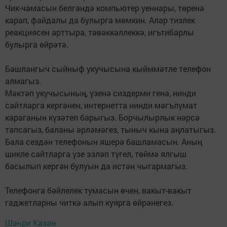
Чик-чамасын белгәндә компьютер уеннары, төренә
карап, файдалы да булырга мөмкин. Алар тизлек
реакциясен арттыра, тәвәккәллеккә, игътибарлы
булырга өйрәтә.
Башлангыч сыйныф укучысына кыйммәтле телефон
алмагыз.
Мәктәп укучысының, үзенә сиздерми генә, нинди
сайтларга кергәнен, интернетта нинди мәгълүмат
караганын күзәтеп барыгыз. Борчылырлык нәрсә
тапсагыз, баланы әрләмәгез, тыныч кына аңлатыгыз.
Бала сездән телефонын яшерә башламасын. Аның
шикле сайтларга үзе эзләп түгел, төймә ялгыш
басылып кергән булуын да истән чыгармагыз.
Телефонга бәйлелек тумасын өчен, вакыт-вакыт
гаджетларны читкә алып куярга өйрәнегез.
Шәһри Казан