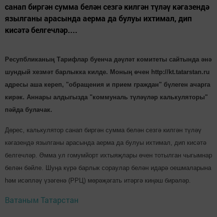
санап биргән сумма белән сезгә килгән түләү кәгазендә
язылганы арасында аерма да булуы ихтимал, дип
кисәтә белгечләр....
Ресупбликаның Тарифлар буенча дәүләт комитеты сайтында әнә
шундый хезмәт барлыкка килде. Моның өчен http://kt.tatarstan.ru
адресы аша кереп, "обращения и прием граждан" бүлеген ачарга
кирәк. Аннары алдыгызда "коммуналь түләүләр калькуляторы"
пәйда булачак.
Дөрес, калькулятор санап биргән сумма белән сезгә килгән түләү
кәгазендә язылганы арасында аерма да булуы ихтимал, дип кисәтә
белгечләр. Әмма ул гомумйорт ихтыяҗлары өчен тотылган чыгымнар
белән бәйле. Шуңа күрә барлык сораулар белән идарә оешмаларына
һәм исәпләү үзәгенә (РРЦ) мөрәҗәгать итәргә киңәш бирәләр.
Ватаным Татарстан