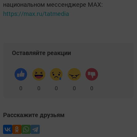
национальном мессенджере MАХ:
https://max.ru/tatmedia
Оставляйте реакции
0
0
0
0
0
Расскажите друзьям