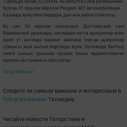
7 июльдә кичке 22 сәгать 40 минутта Саба районыннан
булган 21 яшьлек йөртүче Peugeot 407 автомобилендә
Казанда җәяүлене бәрдерә, дип яза район газетасы.
Бу хәл 33 яшьлек хатын-кыз Достоевский һәм
Вишневский урамнары кисешкән чатта җәяүлеләр өчен
яшел ут янганда хәрәкәт көйләнә торган җәяүлеләр
сукмагы аша чыгып барганда була. Нәтиҗәдә балтыр
сөяге сынып урыннан күчкән, башы җәрәхәтләнгән
җәяүле хастаханәгә озатылган
Татар Информ
Следите за самым важным и интересным в
Telegram-канале
Татмедиа
Читайте новости Татарстана в