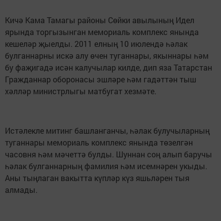
Кичә Кама Тамагы районы Сөйки авылының Идел
ярында торгызынган мемориаль комплекс янында
кешеләр җыелды. 2011 елның 10 июлендә һәлак
булганнарны искә алу өчен туганнары, якыннары һәм
бу фаҗигадә исән калучылар килде, дип яза Татарстан
Гражданнар оборонасы эшләре һәм гадәттән тыш
хәлләр министрлыгы матбугат хезмәте.
Истәлекле митинг башланганчы, һәлак булучыларның
туганнары мемориаль комплекс янында төзелгән
часовня һәм мәчеттә булды. Шуннан соң алып баручы
һәлак булганнарның фамилия һәм исемнәрен укыды.
Аны тыңлаган вакытта күпләр күз яшьләрен тыя
алмады.