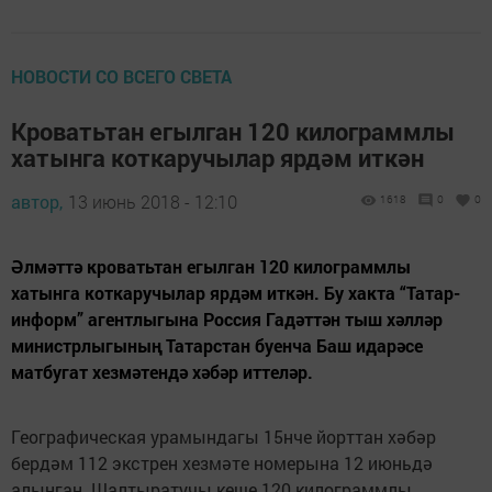
НОВОСТИ СО ВСЕГО СВЕТА
Кроватьтан егылган 120 килограммлы
хатынга коткаручылар ярдәм иткән
автор,
13 июнь 2018 - 12:10
1618
0
0
Әлмәттә кроватьтан егылган 120 килограммлы
хатынга коткаручылар ярдәм иткән. Бу хакта “Татар-
информ” агентлыгына Россия Гадәттән тыш хәлләр
министрлыгының Татарстан буенча Баш идарәсе
матбугат хезмәтендә хәбәр иттеләр.
Географическая урамындагы 15нче йорттан хәбәр
бердәм 112 экстрен хезмәте номерына 12 июньдә
алынган. Шалтыратучы кеше 120 килограммлы