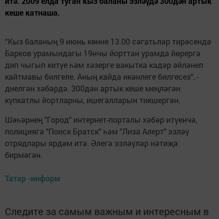
итә. 2009 елда туган кыз баланы эзләүдә 300дән артык
кеше катнаша.
“Кыз баланың 9 июнь көнне 13.00 сәгатьләр тирәсендә
Барков урамындагы 19нчы йорттан урамда йөрергә
дип чыгып китүе һәм хәзерге вакытка кадәр әйләнеп
кайтмавы билгеле. Аның кайда икәнлеге билгесез”, -
диелгән хәбәрдә. 300дән артык кеше меңләгән
күпкатлы йортларны, ишегалларын тикшергән.
Шәһәрнең "Город" интернет-порталы хәбәр итүенчә,
полициягә "Поиск Братск" һәм "Лиза Алерт" эзләү
отрядлары ярдәм итә. Әлегә эзләүләр нәтиҗә
бирмәгән.
Татар -информ
Следите за самым важным и интересным в