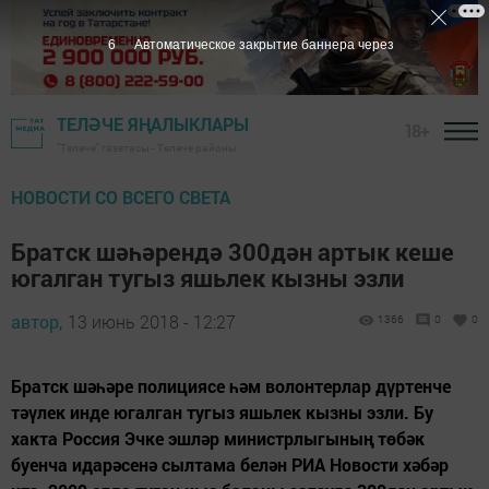
5
Автоматическое закрытие баннера через
ТЕЛӘЧЕ ЯҢАЛЫКЛАРЫ
18+
"Теләче" газетасы - Теләче районы
НОВОСТИ СО ВСЕГО СВЕТА
Братск шәһәрендә 300дән артык кеше
югалган тугыз яшьлек кызны эзли
автор,
13 июнь 2018 - 12:27
1366
0
0
Братск шәһәре полициясе һәм волонтерлар дүртенче
тәүлек инде югалган тугыз яшьлек кызны эзли. Бу
хакта Россия Эчке эшләр министрлыгының төбәк
буенча идарәсенә сылтама белән РИА Новости хәбәр