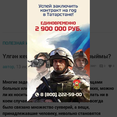
ПОЛЕЗНАЯ ИНФОРМАЦИЯ
Үлгән кешенең киемен кияргә ярыймы?
автор,
13 июнь 2018 - 08:29
3961
0
0
Многие задаются вопросом: что делать с вещами
больных или умерших родственников и близких, можно
ли их носить, отдавать другим, или этого делать ни в
коем случае нельзя. С болезнью и смертью всегда
было связано множество суеверий, а вещи,
принадлежавшие человеку, невольно становятся