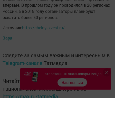
впервые. В прошлом году он проводился в 20 регионах
России, а в 2018 году организаторы планируют
охватить более 50 регионов.
Источник:
http://chelny-izvest.ru/
Заря
Следите за самым важным и интересным в
Telegram-канале
Татмедиа
Татарстанның яңалыклары монда
Читайте новости Татарстана в
Язылыгыз
национальном мессенджере MАХ:
https://max.ru/tatmedia
Перейти на страницу новости