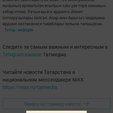
кызының кроватьтан егылуын һәм үзе тора алмавын
хәбәр иткән. Хатын-кызга ярдәмгә Әлмәт
коткаручылары килгән. Алар аны Ашыгыч медицина
ярдәме хастаханәсе табиблары кулына тапшырган.
Татар -информ
Следите за самым важным и интересным в
Telegram-канале
Татмедиа
Читайте новости Татарстана в
национальном мессенджере MАХ:
https://max.ru/tatmedia
Перейти на страницу новости