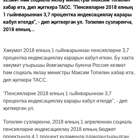
хәбәр итә, дип җиткерә ТАСС. "Пенсияләрне 2018 елның
1 гыйнварыннан 3,7 процентка индексацияләү карары
кабул ителде", - дип җиткергән ул. Топилин сүзләренчә,
2018 елның...
Хөкүмәт 2018 елның 1 гыйнварыннан пенсияләрне 3,7
процентка индексацияләү карарын кабул иткән. Бу хакта
хөкүмәт утырышы йомгаклары буенча Россия хезмәт
һәм социаль яклау министры Максим Топилин хәбәр итә,
дип җиткерә ТАСС.
"Пенсияләрне 2018 елның 1 гыйнварыннан 3,7
процентка индексацияләү карары кабул ителде", - дип
җиткергән ул.
Топилин сүзләренчә, 2018 елның 1 апреленнән социаль
пенсияләрне индексацияләү 2018 елның бюджет
проектында 4,1 процент күләмендә планлаштырылган.