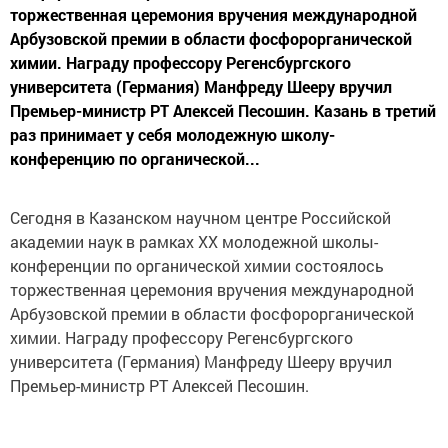
торжественная церемония вручения международной
Арбузовской премии в области фосфорорганической
химии. Награду профессору Регенсбургского
университета (Германия) Манфреду Шееру вручил
Премьер-министр РТ Алексей Песошин. Казань в третий
раз принимает у себя молодежную школу-
конференцию по органической...
Сегодня в Казанском научном центре Российской
академии наук в рамках ХХ молодежной школы-
конференции по органической химии состоялось
торжественная церемония вручения международной
Арбузовской премии в области фосфорорганической
химии. Награду профессору Регенсбургского
университета (Германия) Манфреду Шееру вручил
Премьер-министр РТ Алексей Песошин.