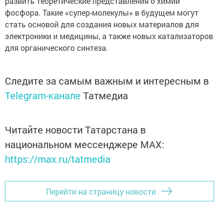
Манфред Шеер является профессором химии
Института неорганической химии Регенсбургского
университета с 2004 года. Он хорошо известен в мире
как специалист в области химии фосфора, автор более
500 связанных с нею научных работ. Чрезвычайно
интересные результаты получены им в области
гибридных органо-неорганических материалов на
основе соединений фосфора и производных различных
металлов. Ему удалось создать новые необычные
шарообразные структуры, что позволило значительно
развить теоретические представления о химии
фосфора. Такие «супер-молекулы» в будущем могут
стать основой для создания новых материалов для
электроники и медицины, а также новых катализаторов
для органического синтеза.
Следите за самым важным и интересным в