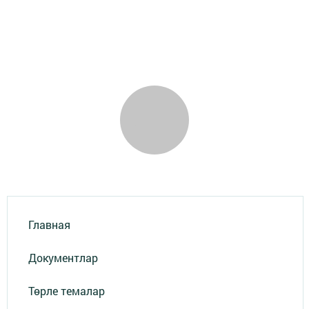
Telegram-канале
Татмедиа
Читайте новости Татарстана в
национальном мессенджере MАХ:
https://max.ru/tatmedia
Перейти на страницу новости