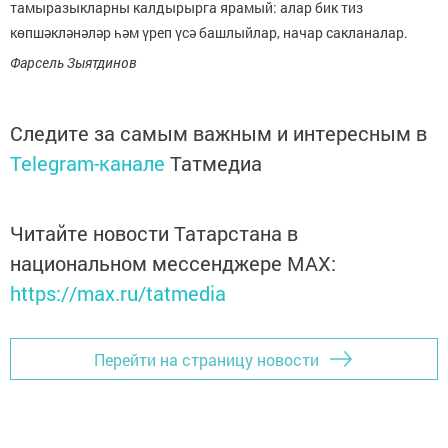
тамыразыкларны калдырырга ярамый: алар бик тиз
көпшәкләнәләр һәм үреп үсә баш­лыйлар, начар сакланалар.
Фарсель Зыятдинов
Следите за самым важным и интересным в
Telegram-канале
Татмедиа
Читайте новости Татарстана в
национальном мессенджере MАХ:
https://max.ru/tatmedia
Перейти на страницу новости