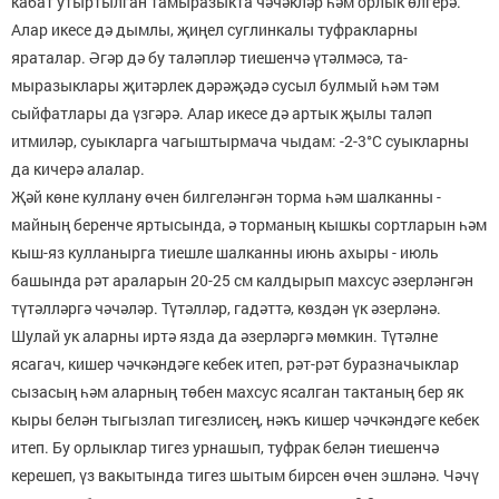
кабат утыртылган тамыразыкта чә­чәкләр һәм орлык өлгерә.
Алар икесе дә дымлы, җиңел суглинкалы туфраклар­ны
яраталар. Әгәр дә бу таләпләр тиешенчә үтәлмәсә, та­
мыразыклары җитәрлек дәрәҗәдә сусыл булмый һәм тәм
сыйфатлары да үзгәрә. Алар икесе дә артык җылы таләп
итмиләр, суыкларга чагыштырмача чыдам: -2-3°С су­ыкларны
да кичерә алалар.
Җәй көне куллану өчен билгеләнгән торма һәм шал­канны -
майның беренче яртысында, ә торманың кыш­кы сортларын һәм
кыш-яз кулланырга тиешле шалкан­ны июнь ахыры - июль
башында рәт араларын 20-25 см калдырып махсус әзерләнгән
түтәлләргә чәчәләр. Түтәл­ләр, гадәттә, көздән үк әзерләнә.
Шулай ук аларны иртә язда да әзерләргә мөмкин. Түтәлне
ясагач, кишер чәч­кәндәге кебек итеп, рәт-рәт буразначыклар
сызасың һәм аларның төбен махсус ясалган тактаның бер як
кыры белән тыгызлап тигезлисең, нәкъ кишер чәчкәндәге ке­бек
итеп. Бу орлыклар тигез урнашып, туфрак белән ти­ешенчә
керешеп, үз вакытында тигез шытым бирсен өчен эшләнә. Чәчү