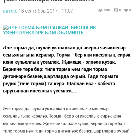
автор,
18 сентябрь 2017 - 11:07
1906
0
0
Әче торма да, шулай ук шалкан да әвернә чәчәклеләр
семьялыгына керәләр. Торма - бер яки икееллык, сирәк
кенә күпьеллык үсемлек. Җи­меше - элпәле кузак.
Берничә төре бар: тиле торма һәм гади торма
дигәннәре безнең шартларда очрый. Гади тормага
редис (төче торма) та керә. Шалкан исә - кәбестә
ыругыннан икееллык үсемлек....
Әче торма да, шулай ук шалкан да әвернә чәчәклеләр
семьялыгына керәләр. Торма - бер яки икееллык, сирәк кенә
күпьеллык үсемлек. Җи­меше - элпәле кузак. Берничә төре бар:
тиле торма һәм гади торма дигәннәре безнең шартларда очрый.