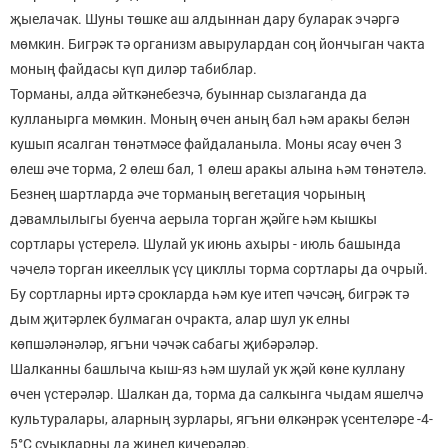
җыелачак. Шуны төшке аш алдыннан дару буларак эчәргә
мөмкин. Бигрәк тә орга­низм авырулардан соң йончыган чакта
моның файдасы күп диләр табиблар.
Торманы, алда әйткәнебезчә, буыннар сызлаганда да
кулланырга мөмкин. Моның өчен аның бал һәм аракы белән
кушып ясалган төнәтмәсе файдаланыла. Моны ясау өчен 3
өлеш әче торма, 2 өлеш бал, 1 өлеш аракы алына һәм төнәтелә.
Безнең шартларда әче торманың вегетация чорының
дәвамлылыгы буенча аерыла торган җәйге һәм кышкы
сортлары үстерелә. Шулай ук июнь ахыры - июль ба­шында
чәчелә торган икееллык үсү цикллы торма сорт­лары да очрый.
Бу сортларны иртә срокларда һәм куе итеп чәчсәң, бигрәк тә
дым җитәрлек булмаган очракта, алар шул ук елны
көпшәләнәләр, ягъни чәчәк сабагы җи­бәрәләр.
Шалканны башлыча кыш-яз һәм шулай ук җәй көне куллану
өчен үстерәләр. Шалкан да, торма да салкынга чыдам яшелчә
культуралары, аларның зурлары, ягъни өлкәнрәк үсентеләре -4-
5°С суыкларны да җиңел киче­рәләр.