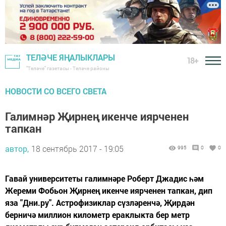
ТЕЛӘЧЕ ЯҢАЛЫКЛАРЫ
18+
"Теләче" газетасы - Теләче районы
НОВОСТИ СО ВСЕГО СВЕТА
Галимнәр Җирнең икенче иярченен
тапкан
автор,
18 сентябрь 2017 - 19:05
995
0
0
Гавай университеты галимнәре Роберт Джадис һәм
Жереми Фобьон Җирнең икенче иярченен тапкан, дип
яза "Дни.ру". Астрофизиклар сүзләренчә, Җирдән
берничә миллион километр ераклыкта бер метр