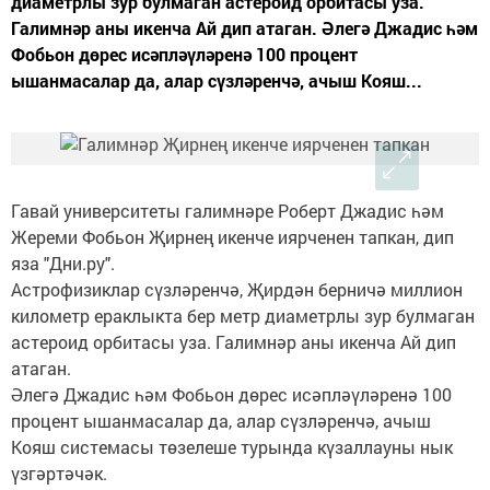
диаметрлы зур булмаган астероид орбитасы уза.
Галимнәр аны икенча Ай дип атаган. Әлегә Джадис һәм
Фобьон дөрес исәпләүләренә 100 процент
ышанмасалар да, алар сүзләренчә, ачыш Кояш...
Гавай университеты галимнәре Роберт Джадис һәм
Жереми Фобьон Җирнең икенче иярченен тапкан, дип
яза "Дни.ру".
Астрофизиклар сүзләренчә, Җирдән берничә миллион
километр ераклыкта бер метр диаметрлы зур булмаган
астероид орбитасы уза. Галимнәр аны икенча Ай дип
атаган.
Әлегә Джадис һәм Фобьон дөрес исәпләүләренә 100
процент ышанмасалар да, алар сүзләренчә, ачыш
Кояш системасы төзелеше турында күзаллауны нык
үзгәртәчәк.