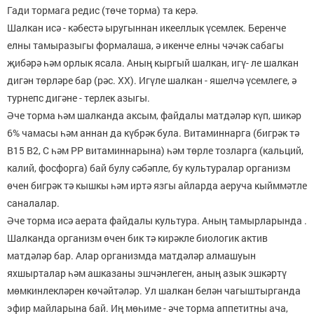
Гади тормага редис (төче торма) та керә.
Шалкан исә - кәбестә ыругыннан икееллык үсемлек. Беренче
елны та­мыразыгы формалаша, ә икенче ел­ны чәчәк сабагы
җибәрә һәм орлык ясала. Аның кыргый шалкан, игү- ле шалкан
дигән төрләре бар (рәс. XX). Игүле шалкан - яшелчә үсем­леге, ә
турнепс дигәне - терлек азы­гы.
Әче торма һәм шалканда аксым, файдалы матдәләр күп, шикәр
6% чамасы һәм аннан да күбрәк була. Витаминнарга (бигрәк тә
В15 В2, С һәм РР витаминнарына) һәм төрле тозларга (кальций,
калий, фосфор­га) бай булу сәбәпле, бу культура­лар организм
өчен бигрәк тә кыш­кы һәм иртә язгы айларда аеруча кыйммәтле
саналалар.
Әче торма исә аерата файдалы культура. Аның тамырларында .
Шалканда организм өчен бик тә кирәкле биологик актив
матдәләр бар. Алар организмда матдәләр ал­машуын
яхшырталар һәм ашказаны эшчәнлеген, аның азык эшкәртү
мөмкинлекләрен көчәйтәләр. Ул шалкан белән чагыштырганда
эфир майларына бай. Иң мөһиме - әче торма аппетитны ача,