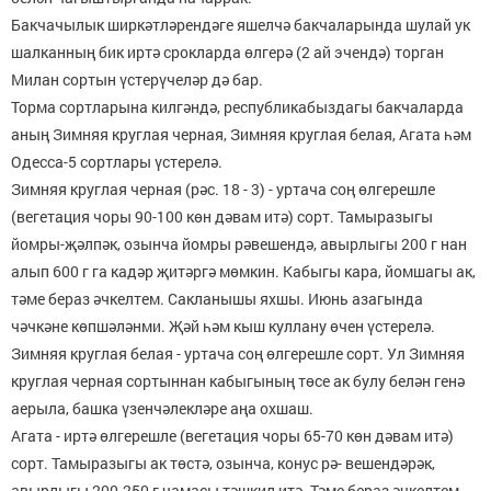
Бакчачылык ширкәтләрендәге яшелчә бакчаларында шулай ук
шалканның бик иртә срокларда өлгерә (2 ай эчендә) торган
Милан сортын үстерүчеләр дә бар.
Торма сортларына килгәндә, республикабыздагы бак­чаларда
аның Зимняя круглая черная, Зимняя круглая белая, Агата һәм
Одесса-5 сортлары үстерелә.
Зимняя круглая черная (рәс. 18 - 3) - уртача соң өлгерешле
(вегетация чоры 90-100 көн дәвам итә) сорт. Тамыразыгы
йомры-җәлпәк, озынча йомры рәвешендә, авырлыгы 200 г нан
алып 600 г га кадәр җитәргә мөм­кин. Кабыгы кара, йомшагы ак,
тәме бераз әчкелтем. Сак­ланышы яхшы. Июнь азагында
чәчкәне көпшәләнми. Җәй һәм кыш куллану өчен үстерелә.
Зимняя круглая белая - уртача соң өлгерешле сорт. Ул Зимняя
круглая черная сортыннан кабыгының төсе ак булу белән генә
аерыла, башка үзенчәлекләре аңа ох­шаш.
Агата - иртә өлгерешле (вегетация чоры 65-70 көн дәвам итә)
сорт. Тамыразыгы ак төстә, озынча, конус рә- вешендәрәк,
авырлыгы 200-250 г чамасы тәшкил итә. Тәме бераз әчкелтем