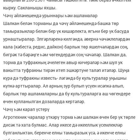
кырку. Сакланышы яхшы.
Чәчү әйләнешендә урыннары һәм ашламалар
Шалкан белән торманы да чәчү әйләнешендә башка төр
тамыразыклар белән бер үк кишәрлектә, ягъни бер үк басуда
урнаштыралар. Элгәрләренә килгәндә, әвернә чәчәклеләрдән
кала (кәбестә, редис, дайкон) барлык төр яшелчәләрдән соң,
бигрәк тә бәрәңге һәм чөгендердән соң чәчәләр. Шалкан да,
торма да туфракның әчелеген авыр кичерәләр һәм шул ук
вакытта туфракны тирән итеп эш­кәртүне таләп итәләр. Шуңа
күрә дә туфракны известь- ләгәндә бу культуралар уңышны
күпкә арттыралар. Ал ар­ның зур булып үсүен исәпкә алып,
барлык төр ашлама­ларны да бу культураларга аш чөгендере
өчен кулланыл­ган дозаларда кертәләр.
Чәчү һәм карап үстерү
Агротехник чаралар үткәрү торма һәм шалкан өчен бер үк төрле
дисәк тә хата булмас. Алар икесе дә икеел­лык үсемлекләр
булганлыктан, беренче елны тамыразык үсә, ә икенче елны