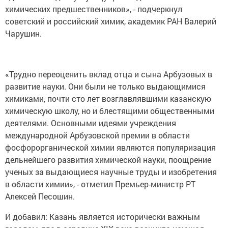
химических предшественников», - подчеркнул
советский и российский химик, академик РАН Валерий
Чарушин.
«Трудно переоценить вклад отца и сына Арбузовых в
развитие науки. Они были не только выдающимися