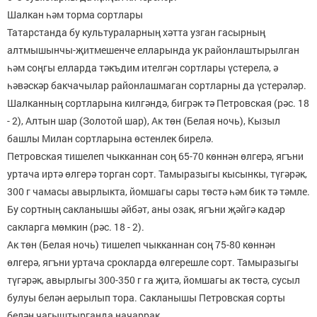
Шалкан һәм торма сортлары
Татарстанда бу культураларның хәтта узган гасырның
алтмышынчы-җитмешенче елларында ук районлаштырылган
һәм соңгы елларда тәкъдим ителгән сортлары үстерелә, ә
һәвәскәр бакчачылар районлашмаган сортлар­ны да үстерәләр.
Шалканның сортларына килгәндә, бигрәк тә Петров­ская (рәс. 18
- 2), Алтын шар (Золотой шар), Ак төн (Бе­лая ночь), Кызыл
башлы Милан сортларына өстенлек би­релә.
Петровская тишелеп чыкканнан соң 65-70 көннән өлгерә, ягъни
уртача иртә өлгерә торган сорт. Тамыразы­гы кысынкы, түгәрәк,
300 г чамасы авырлыкта, йомша­гы сары төстә һәм бик тә тәмле.
Бу сортның сакланышы әйбәт, аны озак, ягъни җәйгә кадәр
сакларга мөмкин (рәс. 18 - 2).
Ак төн (Белая ночь) тишелеп чыкканнан соң 75-80 көннән
өлгерә, ягъни уртача срокларда өлгерешле сорт. Тамыразыгы
түгәрәк, авырлыгы 300-350 г га җитә, йом­шагы ак төстә, сусыл
булуы белән аерылып тора. Сакла­нышы Петровская сорты
белән чагыштырганда начар­рак.