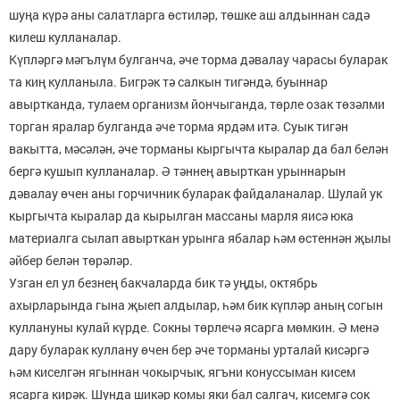
шуңа күрә аны салатларга өс­тиләр, төшке аш алдыннан садә
килеш кулланалар.
Күпләргә мәгълүм булганча, әче торма дәвалау чарасы буларак
та киң кулланыла. Бигрәк тә салкын тигәндә, буыннар
авыртканда, тулаем организм йончыганда, төр­ле озак төзәлми
торган яралар булганда әче торма ярдәм итә. Суык тигән
вакытта, мәсәлән, әче торманы кыргыч­та кыралар да бал белән
бергә кушып кулланалар. Ә тән­нең авырткан урыннарын
дәвалау өчен аны горчичник буларак файдаланалар. Шулай ук
кыргычта кыралар да кырылган массаны марля яисә юка
материалга сылап авырткан урынга ябалар һәм өстеннән җылы
әйбер бе­лән төрәләр.
Узган ел ул безнең бакчаларда бик тә уңды, октябрь
ахырларында гына җыеп алдылар, һәм бик күпләр аның согын
куллануны кулай күрде. Сокны төрлечә ясарга мөм­кин. Ә менә
дару буларак куллану өчен бер әче торманы урталай кисәргә
һәм киселгән ягыннан чокырчык, ягъ­ни конуссыман кисем
ясарга кирәк. Шунда шикәр комы яки бал салгач, кисемгә сок