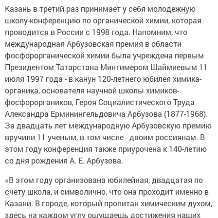
Казань в третий раз принимает у себя молодежную
школу-конференцию по органической химии, которая
проводится в России с 1998 года. Напомним, что
международная Арбузовская премия в области
фосфорорганической химии была учреждена первым
Президентом Татарстана Минтимером Шаймиевым 11
июля 1997 года - в канун 120-летнего юбилея химика-
органика, основателя научной школы химиков-
фосфороргаников, Героя Социалистического Труда
Александра Ерминингельдовича Арбузова (1877-1968).
За двадцать лет международную Арбузовскую премию
вручили 11 ученым, в том числе - двоим россиянам. В
этом году конференция также приурочена к 140-летию
со дня рождения А. Е. Арбузова.
«В этом году организована юбилейная, двадцатая по
счету школа, и символично, что она проходит именно в
Казани. В городе, который пропитан химическим духом,
здесь на каждом углу ощущаешь достижения наших