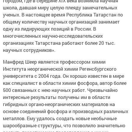
химиками, почти сто лет возглавлявшими казанскую
химическую школу, но и блестящими общественными
деятелями. Основными идеями учреждения
международной Арбузовской премии в области
фосфорорганической химии являются популяризация
дельнейшего развития химической науки, поощрение
ученых за выдающиеся научные труды и изобретения
в области химии», - отметил Премьер-министр РТ
Алексей Песошин.
И добавил: Казань является исторически важным
городом, где в середине XIX века возникла научная
школа, давшая миру целую плеяду замечательных
ученых. В настоящее время Республика Татарстан по
общему количеству научных организаций занимает
одну из лидирующих позиций в России. В
многочисленных научно-исследовательских
организациях Татарстана работают более 20 тыс.
научных сотрудников».