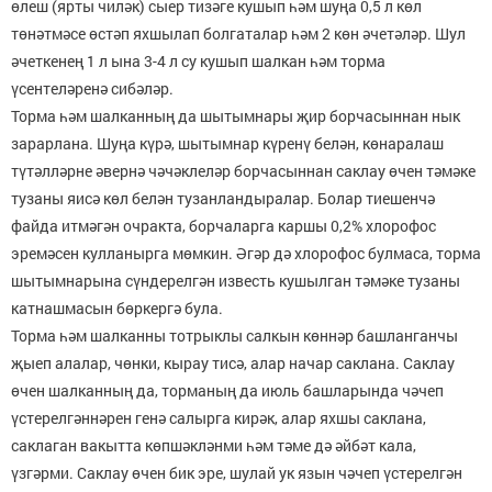
өлеш (ярты чиләк) сыер тизәге кушып һәм шу­ңа 0,5 л көл
төнәтмәсе өстәп яхшылап болгаталар һәм 2 көн әчетәләр. Шул
әчеткенең 1 л ына 3-4 л су кушып шалкан һәм торма
үсентеләренә сибәләр.
Торма һәм шалканның да шытымнары җир борчасын­нан нык
зарарлана. Шуңа күрә, шытымнар күренү бе­лән, көнаралаш
түтәлләрне әвернә чәчәклеләр борчасын­нан саклау өчен тәмәке
тузаны яисә көл белән тузанланды­ралар. Болар тиешенчә
файда итмәгән очракта, борча­ларга каршы 0,2% хлорофос
эремәсен кулланырга мөм­кин. Әгәр дә хлорофос булмаса, торма
шытымнарына сүн­дерелгән известь кушылган тәмәке тузаны
катнашмасын бөркергә була.
Торма һәм шалканны тотрыклы салкын көннәр баш­ланганчы
җыеп алалар, чөнки, кырау тисә, алар начар саклана. Саклау
өчен шалканның да, торманың да июль башларында чәчеп
үстерелгәннәрен генә салырга кирәк, алар яхшы саклана,
саклаган вакытта көпшәкләнми һәм тәме дә әйбәт кала,
үзгәрми. Саклау өчен бик эре, шулай ук язын чәчеп үстерелгән