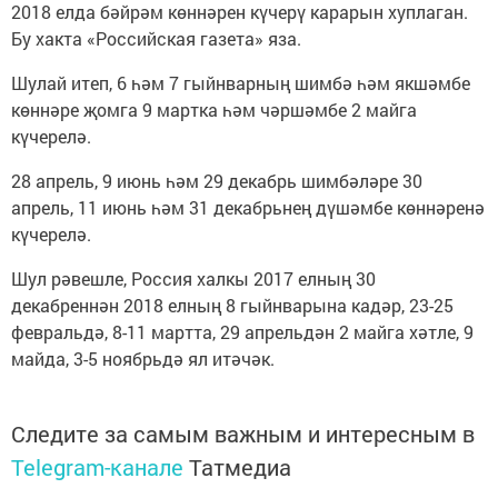
2018 елда бәйрәм көннәрен күчерү карарын хуплаган.
Бу хакта «Российская газета» яза.
Шулай итеп, 6 һәм 7 гыйнварның шимбә һәм якшәмбе
көннәре җомга 9 мартка һәм чәршәмбе 2 майга
күчерелә.
28 апрель, 9 июнь һәм 29 декабрь шимбәләре 30
апрель, 11 июнь һәм 31 декабрьнең дүшәмбе көннәренә
күчерелә.
Шул рәвешле, Россия халкы 2017 елның 30
декабреннән 2018 елның 8 гыйнварына кадәр, 23-25
февральдә, 8-11 мартта, 29 апрельдән 2 майга хәтле, 9
майда, 3-5 ноябрьдә ял итәчәк.
Следите за самым важным и интересным в
Telegram-канале
Татмедиа