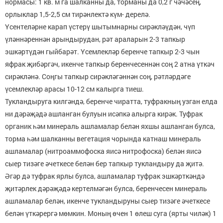
нормасы: 1 кв. м га шалканны да, торма­ны да 0,2 г чәчәсең,
орлыклар 1,5-2,5 см тирәнлектә күм- дерелә.
Үсентеләрне карап үстерү шытымнарны сирәкләүдән, чүп
үләннәреннән арындырудан, рәт араларын 2-3 тап­кыр
эшкәртүдән гыйбарәт. Үсемлекләр беренче тапкыр 2-3 чын
яфрак җибәргәч, икенче тапкыр беренчесеннән соң 2 атна үткәч
сирәкләнә. Соңгы тапкыр сирәкләгән­нән соң, рәтләрдәге
үсемлекләр арасы 10-12 см калырга тиеш.
Тукландыруга килгәндә, беренче чиратта, туфракның узган елда
ни дәрәҗәдә ашланган булуын исәпкә алырга кирәк. Туфрак
органик һәм минераль ашламалар белән яхшы ашланган булса,
торма һәм шалканны вегетация чорында катнаш минераль
ашламалар (нитроаммофоска яисә нитрофоска) белән яисә
сыер тизәге әчеткесе белән бер тапкыр тукландыру да җитә.
Әгәр дә туфрак ярлы булса, ашламалар туфрак эшкәрткәндә
җитәрлек дәрә­җәдә кертелмәгән булса, беренчесен минераль
ашлама­лар белән, икенче тукландыруны сыер тизәге әчеткесе
белән үткәрергә мөмкин. Моның өчен 1 өлеш суга (ярты чиләк) 1