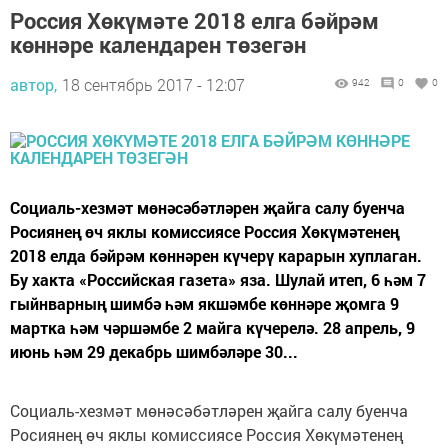
Россия Хөкүмәте 2018 елга бәйрәм
көннәре календарен төзегән
автор,
18 сентябрь 2017 - 12:07
942
0
0
Социаль-хезмәт мөнәсәбәтләрен җайга салу буенча
Росиянең өч яклы комиссиясе Россия Хөкүмәтенең
2018 елда бәйрәм көннәрен күчерү карарын хуплаган.
Бу хакта «Российская газета» яза. Шулай итеп, 6 һәм 7
гыйнварның шимбә һәм якшәмбе көннәре җомга 9
мартка һәм чәршәмбе 2 майга күчерелә. 28 апрель, 9
июнь һәм 29 декабрь шимбәләре 30...
Социаль-хезмәт мөнәсәбәтләрен җайга салу буенча
Росиянең өч яклы комиссиясе Россия Хөкүмәтенең