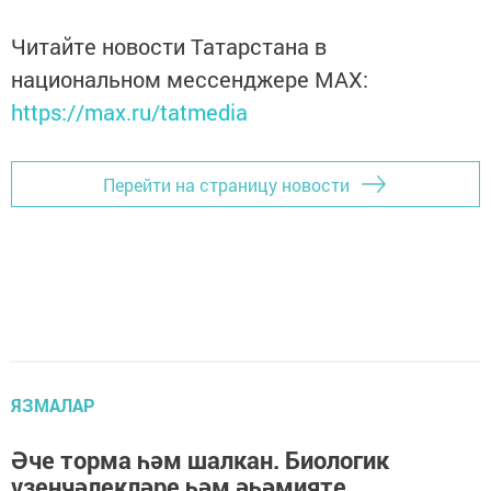
Читайте новости Татарстана в
национальном мессенджере MАХ:
https://max.ru/tatmedia
Перейти на страницу новости
ЯЗМАЛАР
Әче торма һәм шалкан. Биологик
үзенчәлекләре һәм әһәмияте