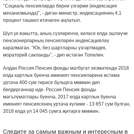
"Социаль пенсияләрдә берни үзгәрми (индексация
механизмында)", - дигән министр, индексациянең 4,1
процент тәшкил итәчәген аңлатып.
Шул ук вакытта, аның сүзләренчә, киләсе елда эшләүче
пенсионерларның пенсияләрен индексацияләү
каралмаган. "Юк, без шартларны үзгәртмәдек,
мораторий сакланды", - дип өстәгән Топилин.
Алдан Россия Пенсия фонды матбугат хезмәтендә 2018
елда картлык буенча иминият пенсияләренә өстәмә
уртача 400 сум тирәсе булырга мөмкин дип
белдергәннәр иде. Россия Пенсия фонды
мәгълүматлары буенча, 2017 елда картлык буенча
иминият пенсиясенең уртача күләме - 13 657 сум булган,
2018 елда ул 14 045 сумга җитәргә мөмкин.
Следите за самым важным и интересным в