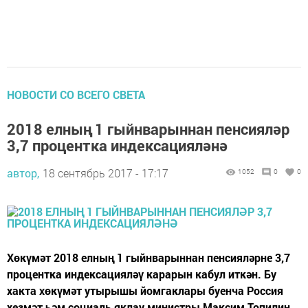
НОВОСТИ СО ВСЕГО СВЕТА
2018 елның 1 гыйнварыннан пенсияләр
3,7 процентка индексацияләнә
автор,
18 сентябрь 2017 - 17:17
1052
0
0
Хөкүмәт 2018 елның 1 гыйнварыннан пенсияләрне 3,7
процентка индексацияләү карарын кабул иткән. Бу
хакта хөкүмәт утырышы йомгаклары буенча Россия
хезмәт һәм социаль яклау министры Максим Топилин