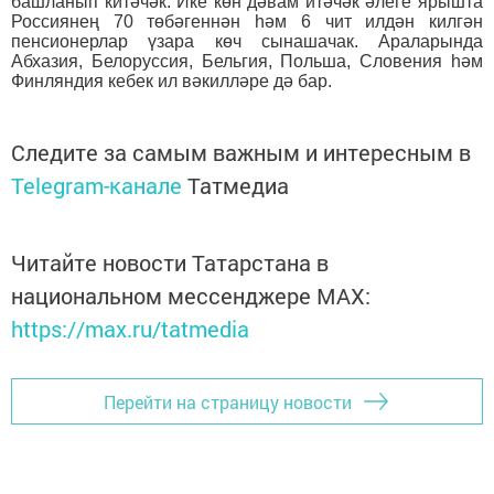
башланып китәчәк. Ике көн дәвам итәчәк әлеге ярышта
Россиянең 70 төбәгеннән һәм 6 чит илдән килгән
пенсионерлар үзара көч сынашачак. Араларында
Абхазия, Белоруссия, Бельгия, Польша, Словения һәм
Финляндия кебек ил вәкилләре дә бар.
Следите за самым важным и интересным в
Telegram-канале
Татмедиа
Читайте новости Татарстана в
национальном мессенджере MАХ:
https://max.ru/tatmedia
Перейти на страницу новости