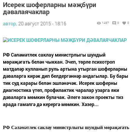
Исерек шоферларны мәҗбүри
дәвалаячаклар
автор,
20 август 2015 - 18:16
1487
0
0
РФ Сәләмәтлек саклау министрлыгы шундый
мөрәҗәгать белән чыккан. Эчеп, төрле психотроп
матдәләр кулланып руль артына утырган шоферларны
дәваларга кирәк дип белдергәннәр андагылар. Бу бары
тик суд карары белән эшләнәчәк. Исерек шоферны
диагностика үтеп, профилактик чаралар узарга яки
дәваларга мөмкин булачак. Әлеге закон проекты тиз
арада гамәлгә дә керергә мөмкин. Хәзер...
РФ Сәләмәтлек саклау министрлыгы шундый мөрәҗәгать