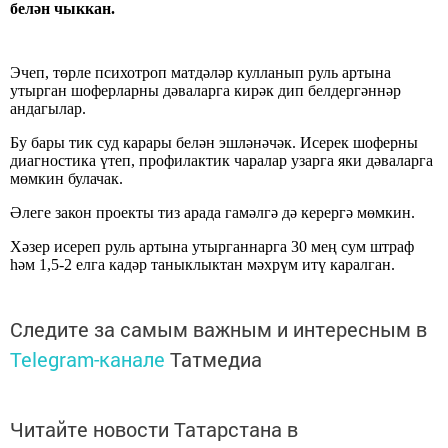
белән чыккан.
Эчеп, төрле психотроп матдәләр кулланып руль артына
утырган шоферларны дәваларга кирәк дип белдергәннәр
андагылар.
Бу бары тик суд карары белән эшләнәчәк. Исерек шоферны
диагностика үтеп, профилактик чаралар узарга яки дәваларга
мөмкин булачак.
Әлеге закон проекты тиз арада гамәлгә дә керергә мөмкин.
Хәзер исереп руль артына утырганнарга 30 мең сум штраф
һәм 1,5-2 елга кадәр таныклыктан мәхрүм итү каралган.
Следите за самым важным и интересным в
Telegram-канале
Татмедиа
Читайте новости Татарстана в