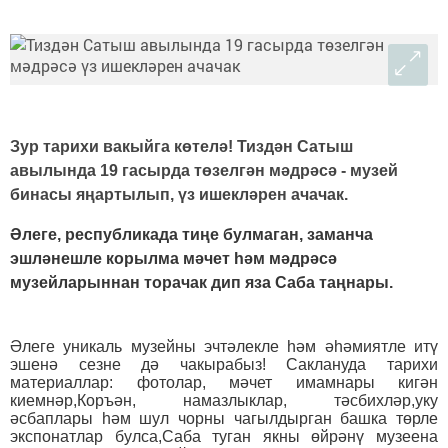
Зур тарихи вакыйга көтелә! Тиздән Сатыш
авылында 19 гасырда төзелгән мәдрәсә - музей
бинасы яңартылып, үз ишекләрен ачачак.
Әлеге, республикада тиңе булмаган, заманча
эшләнешле корылма мәчет һәм мәдрәсә
музейларыннан торачак дип яза Саба таңнары.
Әлеге уникаль музейны эчтәлекле һәм әһәмиятле итү
эшенә сезне дә чакырабыз! Саклануда тарихи
материаллар: фотолар, мәчет имамнары кигән
киемнәр,Коръән, намазлыклар, тәсбихләр,уку
әсбаплары һәм шул чорны чагылдырган башка төрле
экспонатлар булса,Саба туган якны өйрәнү музеена