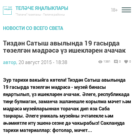
ТЕЛӘЧЕ ЯҢАЛЫКЛАРЫ
18+
"Теләче" газетасы - Теләче районы
НОВОСТИ СО ВСЕГО СВЕТА
Тиздән Сатыш авылында 19 гасырда
төзелгән мәдрәсә үз ишекләрен ачачак
автор,
20 август 2015 - 18:38
1381
0
0
Зур тарихи вакыйга көтелә! Тиздән Сатыш авылында
19 гасырда төзелгән мәдрәсә - музей бинасы
яңартылып, үз ишекләрен ачачак. Әлеге, республикада
тиңе булмаган, заманча эшләнешле корылма мәчет һәм
мәдрәсә музейларыннан торачак дип яза Саба
таңнары. Әлеге уникаль музейны эчтәлекле һәм
әһәмиятле итү эшенә сезне дә чакырабыз! Саклануда
тарихи материаллар: фотолар, мәчет...