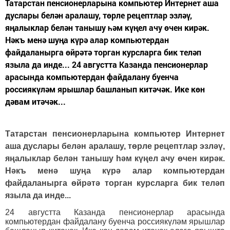
Татарстан пенсионерларына компьютер Интернет аша
дуслары белән аралашу, төрле рецептлар эзләү,
яңалыклар белән танышу һәм күңел ачу өчен кирәк.
Нәкъ менә шуңа күрә алар компьютердан
файдаланырга өйрәтә торган курсларга бик теләп
языла да инде... 24 августта Казанда пенсионерлар
арасында компьютердан файдалану буенча
россиякүләм ярышлар башланып китәчәк. Ике көн
дәвам итәчәк...
Татарстан пенсионерларына компьютер Интернет
аша дуслары белән аралашу, төрле рецептлар эзләү,
яңалыклар белән танышу һәм күңел ачу өчен кирәк.
Нәкъ менә шуңа күрә алар компьютердан
файдаланырга өйрәтә торган курсларга бик теләп
языла да инде...
24 августта Казанда пенсионерлар арасында
компьютердан файдалану буенча россиякүләм ярышлар