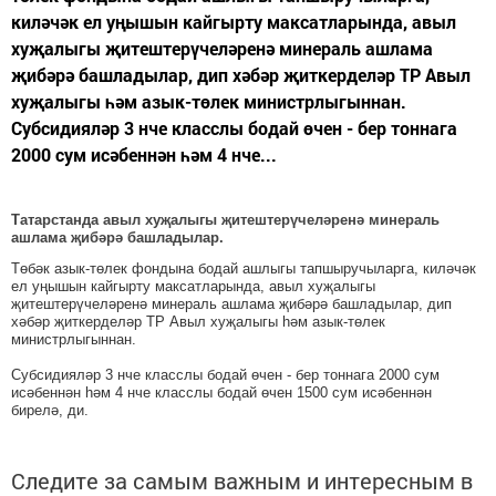
киләчәк ел уңышын кайгырту максатларында, авыл
хуҗалыгы җитештерүчеләренә минераль ашлама
җибәрә башладылар, дип хәбәр җиткерделәр ТР Авыл
хуҗалыгы һәм азык-төлек министрлыгыннан.
Субсидияләр 3 нче класслы бодай өчен - бер тоннага
2000 сум исәбеннән һәм 4 нче...
Татарстанда авыл хуҗалыгы җитештерүчеләренә минераль
ашлама җибәрә башладылар.
Төбәк азык-төлек фондына бодай ашлыгы тапшыручыларга, киләчәк
ел уңышын кайгырту максатларында, авыл хуҗалыгы
җитештерүчеләренә минераль ашлама җибәрә башладылар, дип
хәбәр җиткерделәр ТР Авыл хуҗалыгы һәм азык-төлек
министрлыгыннан.
Субсидияләр 3 нче класслы бодай өчен - бер тоннага 2000 сум
исәбеннән һәм 4 нче класслы бодай өчен 1500 сум исәбеннән
бирелә, ди.
Следите за самым важным и интересным в