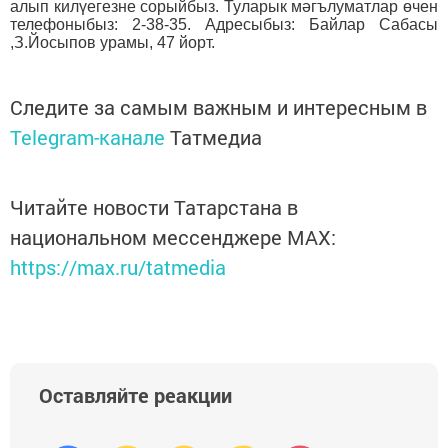
алып килүегезне сорыйбыз. Туларык мәгълуматлар өчен
телефоныбыз: 2-38-35. Адресыбыз: Байлар Сабасы
,З.Йосыпов урамы, 47 йорт.
Следите за самым важным и интересным в
Telegram-канале
Татмедиа
Читайте новости Татарстана в
национальном мессенджере MАХ:
https://max.ru/tatmedia
Оставляйте реакции