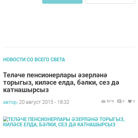
НОВОСТИ СО ВСЕГО СВЕТА
Теләче пенсионерлары әзерләнә
торыгыз, киләсе елда, бәлки, сез дә
катнашырсыз
автор,
20 август 2015 - 18:32
5016
0
0