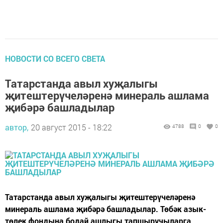
НОВОСТИ СО ВСЕГО СВЕТА
Татарстанда авыл хуҗалыгы
җитештерүчеләренә минераль ашлама
җибәрә башладылар
автор,
20 август 2015 - 18:22
4788
0
0
Татарстанда авыл хуҗалыгы җитештерүчеләренә
минераль ашлама җибәрә башладылар. Төбәк азык-
төлек фондына бодай ашлыгы тапшыручыларга,