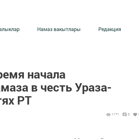
алыклар
Намаз вакытлары
Редакция
ремя начала
маза в честь Ураза-
тях РТ
1171
0