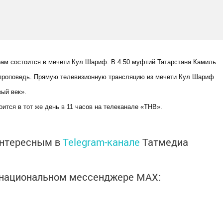
рам состоится в мечети Кул Шариф. В 4.50 муфтий Татарстана Камиль
 проповедь. Прямую телевизионную трансляцию из мечети Кул Шариф
вый век».
ится в тот же день в 11 часов на телеканале «ТНВ».
интересным в
Telegram-канале
Татмедиа
в национальном мессенджере MАХ: