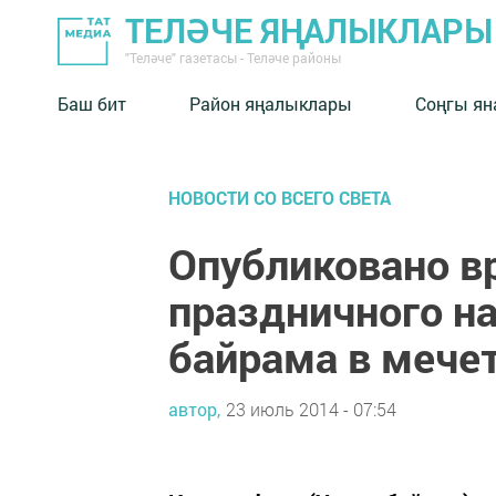
ТЕЛӘЧЕ ЯҢАЛЫКЛАРЫ
"Теләче" газетасы - Теләче районы
Баш бит
Район яңалыклары
Соңгы ян
НОВОСТИ СО ВСЕГО СВЕТА
Опубликовано в
праздничного на
байрама в мече
автор,
23 июль 2014 - 07:54