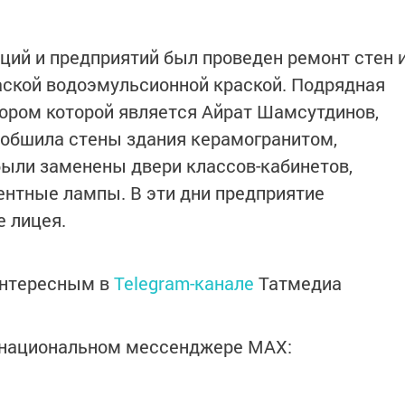
ий и предприятий был проведен ремонт стен 
аской водоэмульсионной краской. Подрядная
ором которой является Айрат Шамсутдинов,
 обшила стены здания керамогранитом,
были заменены двери классов-кабинетов,
нтные лампы. В эти дни предприятие
е лицея.
интересным в
Telegram-канале
Татмедиа
в национальном мессенджере MАХ: