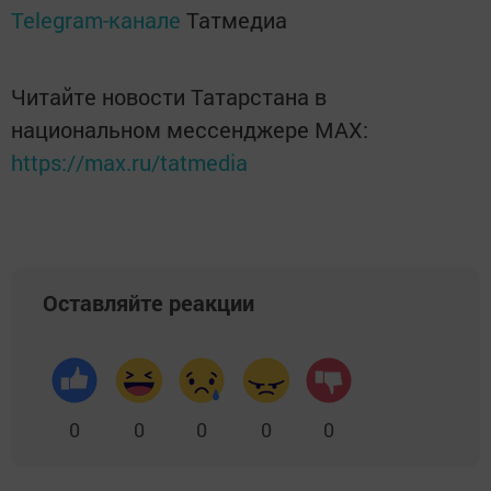
Telegram-канале
Татмедиа
Читайте новости Татарстана в
национальном мессенджере MАХ:
https://max.ru/tatmedia
Оставляйте реакции
0
0
0
0
0