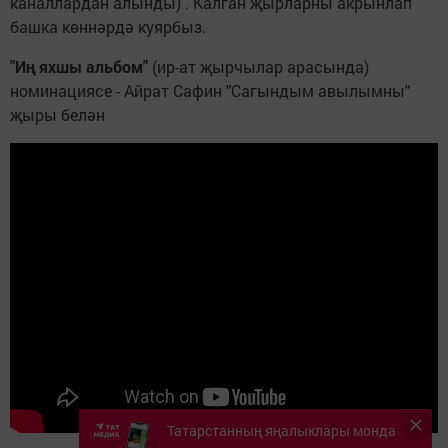
каналлардан алынды) . Калган җырларны акрынлап
башка көннәрдә куярбыз.
"Иң яхшы альбом"
(ир-ат җырчылар арасында)
номинациясе - Айрат Сафин "Сагындым авылымны"
җыры белән
Татарстанның яңалыклары монда