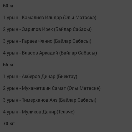
60 кг:
1 урын - Камалиев Ильдар (Олы Мәтәскә)
2 урын - Зарипов Ирек (Байлар Сабасы)
3 урын - Гараев Фанис (Байлар Сабасы)
4 урын - Власов Аркадий (Байлар Сабасы)
65 кг:
1 урын - Акберов Динар (Биектау)
2 урын - Мухаметшин Самат (Олы Мәтәскә)
3 урын - Тимерханов Аяз (Байлар Сабасы)
4 урын - Муликов Данир(Теләче)
70 кг: