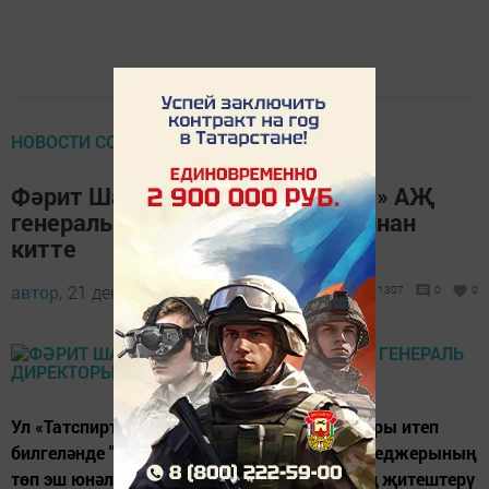
НОВОСТИ СО ВСЕГО СВЕТА
Фәрит Шаһиәхмәтов «Татмедиа» АҖ
генераль директоры вазифасыннан
китте
автор,
21 декабрь 2015 - 07:11
1307
0
0
Ул «Татспиртпром» ААҖнең техник директоры итеп
билгеләнде "Татспиртпром" АҖ яңа топ-менеджерының
төп эш юнәлешләренең берсе - компаниянең җитештерү