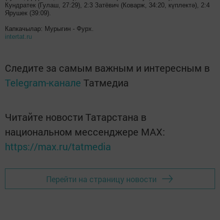
Кундратек (Гулаш, 27:29), 2:3 Затёвич (Коварж, 34:20, күплектә), 2:4
Ярушек (39:09).
Капкачылар: Мурыгин - Фурх.
intertat.ru
Следите за самым важным и интересным в
Telegram-канале
Татмедиа
Читайте новости Татарстана в
национальном мессенджере MАХ:
https://max.ru/tatmedia
Перейти на страницу новости