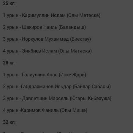
25 кг:
1 урын - Каримуллин Ислам (Олы Мәтәскә)
2 урын - Шакиров Наиль (Баландыш)
3 урын - Норкулов Мухаммад (Биектау)
4 урын - Зиябиев Ислам (Олы Мәтәскә)
28 кг:
1 урын - Галиуллин Анас (Иске Җөри)
2 урын -Габдрахманов Ильдар (Байлар Сабасы)
3 урын - Давлетшин Марсель (Югары Кибәхуҗа)
4 урын -Каримов Фаниль (Олы Мишә)
32 кг: