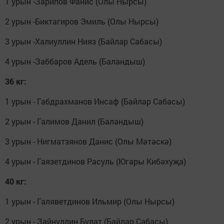
1 урын -Зарипов Фанис (Олы Нырсы)
2 урын -Биктагиров Эмиль (Олы Нырсы)
3 урын -Халиуллин Нияз (Байлар Сабасы)
4 урын -Заббаров Адель (Баландыш)
36 кг:
1 урын - Габдрахманов Инсаф (Байлар Сабасы)
2 урын - Галимов Данил (Баландыш)
3 урын - Нигматзянов Данис (Олы Мәтәскә)
4 урын - Гаязетдинов Расуль (Югары Кибәхуҗа)
40 кг:
1 урын - Галяветдинов Ильмир (Олы Нырсы)
2 урын - Зайнуллин Булат (Байлар Сабасы)