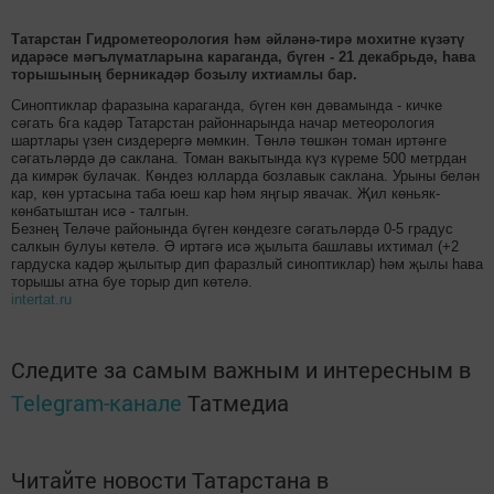
Татарстан Гидрометеорология һәм әйләнә-тирә мохитне күзәтү
идарәсе мәгълүматларына караганда, бүген - 21 декабрьдә, һава
торышының берникадәр бозылу ихтиамлы бар.
Синоптиклар фаразына караганда, бүген көн дәвамында - кичке
сәгать 6га кадәр Татарстан районнарында начар метеорология
шартлары үзен сиздерeргә мөмкин. Төнлә төшкән томан иртәнге
сәгатьләрдә дә саклана. Томан вакытында күз күреме 500 метрдан
да кимрәк булачак. Көндез юлларда бозлавык саклана. Урыны белән
кар, көн уртасына таба юеш кар һәм яңгыр явачак. Җил көньяк-
көнбатыштан исә - талгын.
Безнең Теләче районында бүген көндезге сәгатьләрдә 0-5 градус
салкын булуы көтелә. Ә иртәгә исә җылыта башлавы ихтимал (+2
гардуска кадәр җылытыр дип фаразлый синоптиклар) һәм җылы һава
торышы атна буе торыр дип көтелә.
intertat.ru
Следите за самым важным и интересным в
Telegram-канале
Татмедиа
Читайте новости Татарстана в