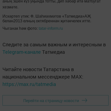
аның эшен күз уңында тотты, дип хәбәр итә матбугат
хезмәте.
Искәртеп үтик: Ф. Шаһиәхмәтов «Татмедиа»АҖ
белән2013 елның октябреннән җитәкчелек итте.
Чыганак һәм фото:
tatar-inform.ru
Следите за самым важным и интересным в
Telegram-канале
Татмедиа
Читайте новости Татарстана в
национальном мессенджере MАХ:
https://max.ru/tatmedia
Перейти на страницу новости