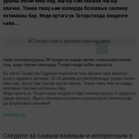
урыны белән юеш кар, яңгыр һәм пыскак яңгыр
явачак. Томан төшү һәм юлларда бозлавык саклану
ихтималы бар. Инде иртәгә үк Татарстанда көндезге
һава...
Һава температурасы 20 градуска кадәр җитеп салкынайтканнан
соң, алда торган көннәрдә Татарстанда кабат җылыта.
Бу хакта Татарстан Гидрометеорология һәм әйләнә-тирә мохитне
күзәтү идарәсе җиткерә. 21-24 декабрьдә республикада урыны белән
юеш кар, яңгыр һәм пыскак яңгыр явачак. Томан төшү һәм юлларда
бозлавык саклану ихтималы бар.
Инде иртәгә үк Татарстанда көндезге һава температурасы 4 градуска
кадәр җылыта. Җылы көннәрнең күпмегә сузылачагын синоптиклар
да фаразларга алынмый.
intertat.ru
Следите за самым важным и интересным в