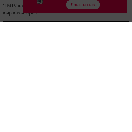
Язылыгыз
"TMTV каналының махсус бүләге" - Чәчкә "Кайтуыңны
кыр казы юрар"
"Ел ачышы"
- Илшат Сафин "Агыйдел буйлары"