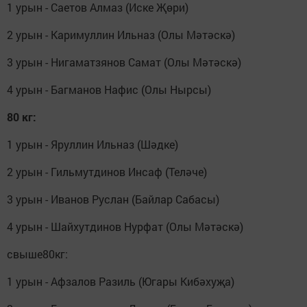
1 урын - Саетов Алмаз (Иске Җөри)
2 урын - Каримуллин Ильназ (Олы Мәтәскә)
3 урын - Нигаматзянов Самат (Олы Мәтәскә)
4 урын - Багманов Нафис (Олы Нырсы)
80 кг:
1 урын - Яруллин Ильназ (Шәдке)
2 урын - Гильмутдинов Инсаф (Теләче)
3 урын - Иванов Руслан (Байлар Сабасы)
4 урын - Шайхутдинов Нурфат (Олы Мәтәскә)
свыше80кг:
1 урын - Афзалов Разиль (Югары Кибәхуҗа)