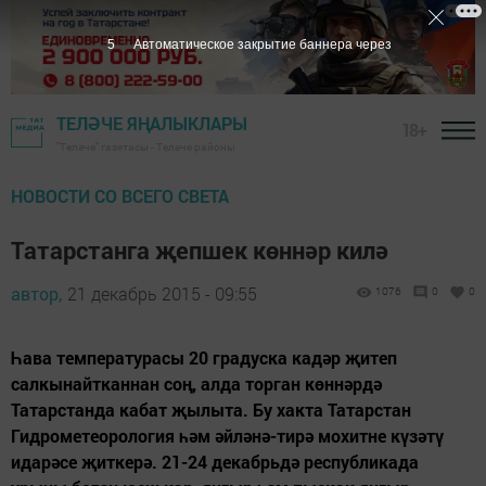
3
Автоматическое закрытие баннера через
ТЕЛӘЧЕ ЯҢАЛЫКЛАРЫ
18+
"Теләче" газетасы - Теләче районы
НОВОСТИ СО ВСЕГО СВЕТА
Татарстанга җепшек көннәр килә
автор,
21 декабрь 2015 - 09:55
1076
0
0
Һава температурасы 20 градуска кадәр җитеп
салкынайтканнан соң, алда торган көннәрдә
Татарстанда кабат җылыта. Бу хакта Татарстан
Гидрометеорология һәм әйләнә-тирә мохитне күзәтү
идарәсе җиткерә. 21-24 декабрьдә республикада