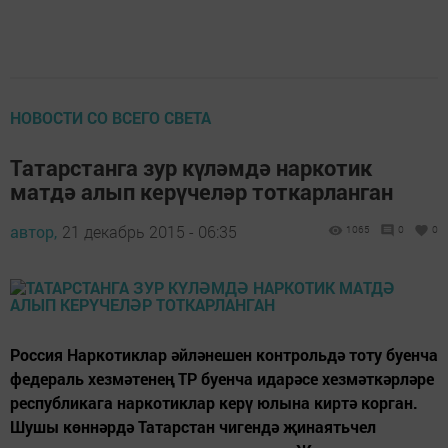
НОВОСТИ СО ВСЕГО СВЕТА
Татарстанга зур күләмдә наркотик
матдә алып керүчеләр тоткарланган
автор,
21 декабрь 2015 - 06:35
1065
0
0
Россия Наркотиклар әйләнешен контрольдә тоту буенча
федераль хезмәтенең ТР буенча идарәсе хезмәткәрләре
республикага наркотиклар керү юлына киртә корган.
Шушы көннәрдә Татарстан чигендә җинаятьчел