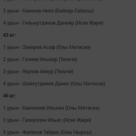
3 урын - Каюмов Нияз (Байлар Сабасы)
4 урын - Гильмутдинов Данияр (Иске Җөри)
43 кг:
1 урын - Закиров Асаф (Олы Мәтәскә)
2 урын - Галиев Ильмир (Теләче)
3 урын - Якупов Айнур (Теләче)
4 урын - Шайхутдинов Данис (Олы Мәтәскә)
46 кг:
1 урын - Камалиев Ильхам (Олы Мәтәскә)
2 урын - Галиуллин Ильяс (Иске Җөри)
3 урын - Фаляхов Табрис (Олы Нырсы)