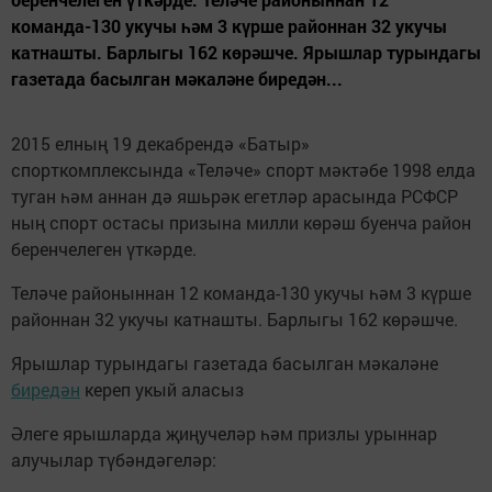
команда-130 укучы һәм 3 күрше районнан 32 укучы
катнашты. Барлыгы 162 көрәшче. Ярышлар турындагы
газетада басылган мәкаләне биредән...
2015 елның 19 декабрендә «Батыр»
спорткомплексында «Теләче» спорт мәктәбе 1998 елда
туган һәм аннан дә яшьрәк егетләр арасында РСФСР
ның спорт остасы призына милли көрәш буенча район
беренчелеген үткәрде.
Теләче районыннан 12 команда-130 укучы һәм 3 күрше
районнан 32 укучы катнашты. Барлыгы 162 көрәшче.
Ярышлар турындагы газетада басылган мәкаләне
биредән
кереп укый аласыз
Әлеге ярышларда җиңучеләр һәм призлы урыннар
алучылар түбәндәгеләр: