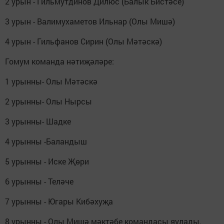
2 урын - Гильмутдинов Дилюс (Балык Бистәсе)
3 урын - Валимухаметов Ильнар (Олы Мишә)
4 урын - Гильфанов Сирин (Олы Мәтәскә)
Гомум команда нәтиҗәләре:
1 урынны- Олы Мәтәскә
2 урынны- Олы Нырсы
3 урынны- Шадке
4 урынны -Баландыш
5 урынны - Иске Җөри
6 урынны - Теләче
7 урынны - Югары Кибәхуҗа
8 урынны - Олы Мишә мәктәбе командасы яулады.