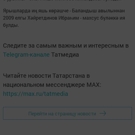
Ярышларда иң яшь көрәшче - Баландыш авылыннан
2009 елгы Хәйретдинов Ибраһим - махсус бүләккә ия
булды.
Следите за самым важным и интересным в
Telegram-канале
Татмедиа
Читайте новости Татарстана в
национальном мессенджере MАХ:
https://max.ru/tatmedia
Перейти на страницу новости