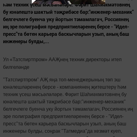
һәм техник үсеш мәсьәләләре. Фәрит Шаһиәхмәтовнең
бу юнәлештә шактый тәҗрибәсе бар:"инженер-механик"
белгечлеге буенча уку йортын тәмамлагач, Россиянең
иң эре полиграфия предприятиеләренең берсе - "Идел-
пресс"та бөтен карьера баскычларын узып, аның баш
инженеры булды,...
Ул «Татспиртпром» ААҖнең техник директоры итеп
билгеләнде
"Татспиртпром" АҖ яңа топ-менеджерының төп эш
юнәлешләренең берсе - компаниянең җитештерү һәм
техник үсеш мәсьәләләре. Фәрит Шаһиәхмәтовнең бу
юнәлештә шактый тәҗрибәсе бар:"инженер-механик"
белгечлеге буенча уку йортын тәмамлагач, Россиянең иң
эре полиграфия предприятиеләренең берсе - "Идел-
пресс"та бөтен карьера баскычларын узып, аның баш
инженеры булды, соңрак "Татмедиа"да хезмәт куеп,