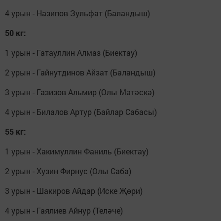
4 урын - Назипов Зульфат (Баландыш)
50 кг:
1 урын - Гатауллин Алмаз (Биектау)
2 урын - Гайнутдинов Айзат (Баландыш)
3 урын - Газизов Альмир (Олы Мәтәскә)
4 урын - Билалов Артур (Байлар Сабасы)
55 кг:
1 урын - Хакимуллин Фаниль (Биектау)
2 урын - Хузин Фирнус (Олы Саба)
3 урын - Шакиров Айдар (Иске Җөри)
4 урын - Гаялиев Айнур (Теләче)