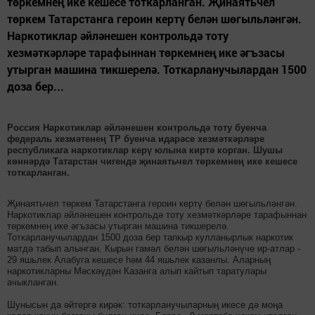
төркемнең ике кешесе тоткарланган. Җинаятьчел
төркем Татарстанга героин кертү белән шөгыльләнгән.
Наркотиклар әйләнешен контрольдә тоту
хезмәткәрләре тарафыннан төркемнең ике әгъзасы
утырган машина тикшерелә. Тоткарланучылардан 1500
доза бер...
Россия Наркотиклар әйләнешен контрольдә тоту буенча
федераль хезмәтенең ТР буенча идарәсе хезмәткәрләре
республикага наркотиклар керү юлына киртә корган. Шушы
көннәрдә Татарстан чигендә җинаятьчел төркемнең ике кешесе
тоткарланган.
Җинаятьчел төркем Татарстанга героин кертү белән шөгыльләнгән.
Наркотиклар әйләнешен контрольдә тоту хезмәткәрләре тарафыннан
төркемнең ике әгъзасы утырган машина тикшерелә.
Тоткарланучылардан 1500 доза бер тапкыр кулланырлык наркотик
матдә табып алынган. Кырын гамәл белән шөгыльләнүче ир-атлар -
29 яшьлек Алабуга кешесе һәм 44 яшьлек казанлы. Аларның
наркотикларны Мәскәүдән Казанга алып кайтып таратулары
ачыкланган.
Шунысын да әйтергә кирәк: тоткарланучыларның икесе дә моңа