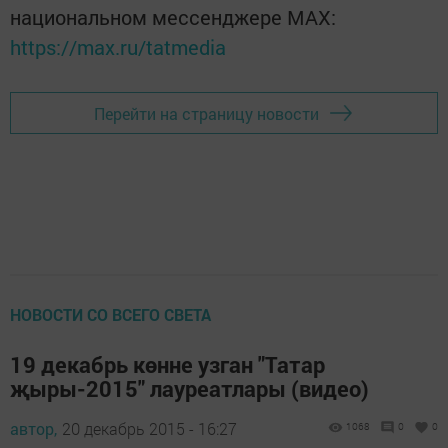
национальном мессенджере MАХ:
https://max.ru/tatmedia
Перейти на страницу новости
НОВОСТИ СО ВСЕГО СВЕТА
19 декабрь көнне узган "Татар
җыры-2015" лауреатлары (видео)
автор,
20 декабрь 2015 - 16:27
1068
0
0