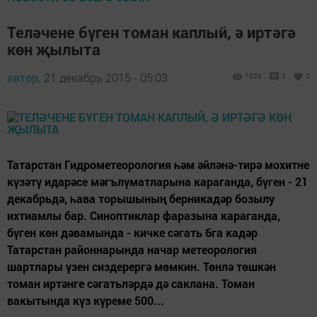
Теләчене бүген томан каплый, ә иртәгә
көн җылыта
автор,
21 декабрь 2015 - 05:03
1029
0
0
Татарстан Гидрометеорология һәм әйләнә-тирә мохитне
күзәтү идарәсе мәгълүматларына караганда, бүген - 21
декабрьдә, һава торышының берникадәр бозылу
ихтиамлы бар. Синоптиклар фаразына караганда,
бүген көн дәвамында - кичке сәгать 6га кадәр
Татарстан районнарында начар метеорология
шартлары үзен сиздерeргә мөмкин. Төнлә төшкән
томан иртәнге сәгатьләрдә дә саклана. Томан
вакытында күз күреме 500...