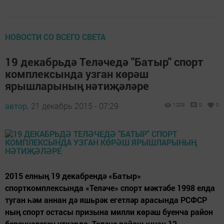
НОВОСТИ СО ВСЕГО СВЕТА
19 декабрьдә Теләчедә "Батыр" спорт
комплексында узган көрәш
ярышларының нәтиҗәләре
автор,
21 декабрь 2015 - 07:29
1203
0
0
2015 елның 19 декабрендә «Батыр»
спорткомплексында «Теләче» спорт мәктәбе 1998 елда
туган һәм аннан дә яшьрәк егетләр арасында РСФСР
ның спорт остасы призына милли көрәш буенча район
беренчелеген үткәрде. Теләче районыннан 12