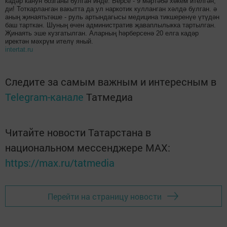
кадәр канун бозганы булган инде. Берсе - 9 мәртәбә хөкем ителгән,
ди! Тоткарланган вакытта да ул наркотик кулланган хәлдә булган. ә
аның җинаятьтәше - руль артындагысы медицина тикшеренүе үтүдән
баш тарткан. Шуның өчен административ җаваплылыкка тартылган.
Җинаять эше кузгатылган. Аларның һәрберсенә 20 елга кадәр
иректән мәхрүм ителү яный.
intertat.ru
Следите за самым важным и интересным в
Telegram-канале
Татмедиа
Читайте новости Татарстана в
национальном мессенджере MАХ:
https://max.ru/tatmedia
Перейти на страницу новости