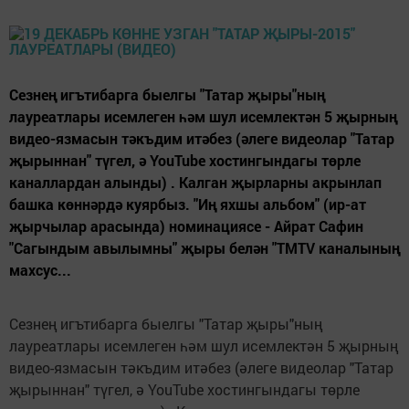
Сезнең игътибарга быелгы "Татар җыры"ның
лауреатлары исемлеген һәм шул исемлектән 5 җырның
видео-язмасын тәкъдим итәбез (әлеге видеолар "Татар
җырыннан" түгел, ә YouTube хостингындагы төрле
каналлардан алынды) . Калган җырларны акрынлап
башка көннәрдә куярбыз. "Иң яхшы альбом" (ир-ат
җырчылар арасында) номинациясе - Айрат Сафин
"Сагындым авылымны" җыры белән "TMTV каналының
махсус...
Сезнең игътибарга быелгы "Татар җыры"ның
лауреатлары исемлеген һәм шул исемлектән 5 җырның
видео-язмасын тәкъдим итәбез (әлеге видеолар "Татар
җырыннан" түгел, ә YouTube хостингындагы төрле