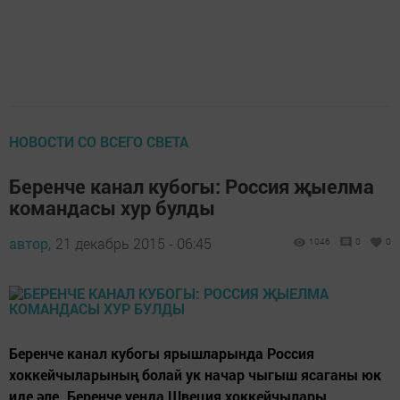
НОВОСТИ СО ВСЕГО СВЕТА
Беренче канал кубогы: Россия җыелма
командасы хур булды
автор,
21 декабрь 2015 - 06:45
1046
0
0
Беренче канал кубогы ярышларында Россия
хоккейчыларының болай ук начар чыгыш ясаганы юк
иде әле. Беренче уенда Швеция хоккейчылары