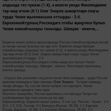
алдында тез чүккән (1:4), ә икенче уенда Финляндияне
тар-мар иткән (8:1) Олег Знарок шәкертләре соңгы
турда Чехия җыелмасына оттырды - 2:4.
Еврохоккейтурның Россиядәге этабы җиңүчесе булып
Чехия хоккейчылары танылды. Швеция - икенче,...
Беренче канал кубогы ярышларында Россия хоккейчыларының болай
ук начар чыгыш ясаганы юк иде әле. Беренче уенда Швеция
хоккейчылары алдында тез чүккән (1:4), ә икенче уенда Финляндияне
тар-мар иткән (8:1) Олег Знарок шәкертләре соңгы турда Чехия
җыелмасына оттырды - 2:4.
Еврохоккейтурның Россиядәге этабы җиңүчесе булып Чехия
хоккейчылары танылды. Швеция - икенче, Финляндия җыелмасы
өченче урында.
- Алдагы көн уеныннан соң рәткә килеп бетә алмадык, - диде Россия
җыелма командасы баш тренеры
Олег Знарок
. -Тулаем команда
начар уйнады. Бу состав белән күбрәк гол кертергә, Чехия
җыелмасын җиңәргә тиеш идек.
Исегезгә төшерәбез, Россия җыелмасы составында Татарстан
клубларыннан бер генә уенчы да юк иде.
Еврохоккейтур. Беренче канал кубогы. 3 нче тур. Россия - Чехия - 2:4
(0:1, 1:3, 0:0). Голлар: 0:1 Винцоур (Коукал, 05:26), 1:1 Картаев
(Гусев, Дадонов, 22:28), 2:1 Антипин (Ковальчук, 25:09), 2:2