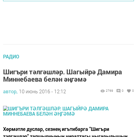
РАДИО
Шигъри тәлгәшләр. Шагыйрә Дамира
Миннебаева белән әңгәмә
автор,
10 июнь 2016 - 12:12
2769
0
0
Хөрмәтле дуслар, сезнең игътибарга "Шигъри
тәлгәшләр" тапшыруының чираттагы чыгарылышын