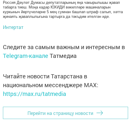
Россия Дәүләт Думасы депутатларының яңа чакырылышы җавап
табарга тиеш. Моңа кадәр ЮХИДИ вәкилләре машиналарын
куркыныч йөртүчеләрне 5 мең сумнан башлап штраф салып, хәтта
җинаять җаваплылыгына тартырга да тәкъдим ителгән иде.
Интертат
Следите за самым важным и интересным в
Telegram-канале
Татмедиа
Читайте новости Татарстана в
национальном мессенджере MАХ:
https://max.ru/tatmedia
Перейти на страницу новости