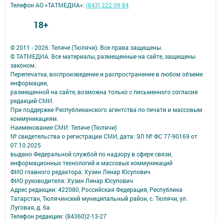
Телефон АО «ТАТМЕДИА»:
(843) 222 09 84
18+
© 2011 - 2026. Теләче (Тюлячи). Все права защищены.
© ТАТМЕДИА. Все материалы, размещенные на сайте, защищены
законом.
Перепечатка, воспроизведение и распространение в любом объеме
информации,
размещенной на сайте, возможна только с письменного согласия
редакций СМИ.
При поддержке Республиканского агентства по печати и массовым
коммуникациям.
Наименование СМИ: Теләче (Тюлячи)
№ свидетельства о регистрации СМИ, дата: ЭЛ № ФС 77-90169 от
07.10.2025
выдано Федеральной службой по надзору в сфере связи,
информационных технологий и массовых коммуникаций
ФИО главного редактора: Хузин Ленар Юсупович
ФИО руководителя: Хузин Ленар Юсупович
Адрес редакции: 422080, Российская Федерация, Республика
Татарстан, Тюлячинский муниципальный район, с. Тюлячи, ул.
Луговая, д. 6а
Телефон редакции: (84360)2-⁠13-⁠27