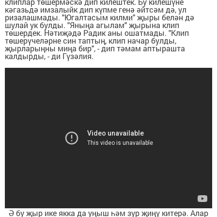
клиплар төшермәскә дип килештек. Бу килешүне
кәгазьдә имзалыйк дип күпме генә әйтсәм дә, ул
ризалашмады. "Югалтасым килми" җыры белән дә
шулай ук булды. "Яныңа агылам" җырына клип
төшердек. Нәтиҗәдә Радик аны ошатмады. "Клип
төшерүчеләрне син таптың, клип начар булды,
җырларыңны миңа бир", - дип тәмам аптырашта
калдырды, - ди Гүзәлия.
Ә бу җыр ике якка да уңыш һәм зур җиңү китерә. Алар