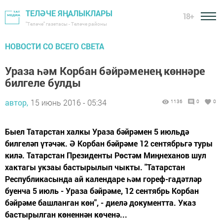
ТЕЛӘЧЕ ЯҢАЛЫКЛАРЫ
18+
"Теләче" газетасы - Теләче районы
НОВОСТИ СО ВСЕГО СВЕТА
Ураза һәм Корбан бәйрәменең көннәре
билгеле булды
автор,
15 июнь 2016 - 05:34
1136
0
0
Быел Татарстан халкы Ураза бәйрәмен 5 июльдә
билгеләп үтәчәк. Ә Корбан бәйрәме 12 сентябрьгә туры
килә. Татарстан Президенты Рөстәм Миңнеханов шул
хактагы укзаы бастырылып чыкты. "Татарстан
Республикасында ай календаре һәм гореф-гадәтләр
буенча 5 июль - Ураза бәйрәме, 12 сентябрь Корбан
бәйрәме башланган көн", - диелә документта. Указ
бастырылган көненнән көченә...