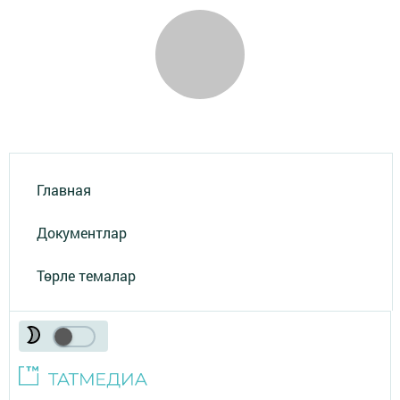
Главная
Документлар
Төрле темалар