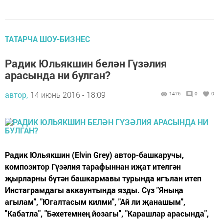
ТАТАРЧА ШОУ-БИЗНЕС
Радик Юльякшин белән Гүзәлия
арасында ни булган?
автор,
14 июнь 2016 - 18:09
1476
0
0
Радик Юльякшин (Elvin Grey) автор-башкаручы,
композитор Гүзәлия тарафыннан иҗат ителгән
җырларны бүтән башкармавы турында игълан итеп
Инстаграмдагы аккаунтында язды. Сүз "Яныңа
агылам", "Югалтасым килми", "Ай ли җанашым",
"Кабатла", "Бәхетемнең йозагы", "Карашлар арасында",