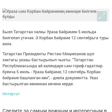
Быел Татарстан халкы Ураза бәйрәмен 5 июльдә
билгеләп үтәчәк. Ә Корбан бәйрәме 12 сентябрьгә туры
килә.
Татарстан Президенты Рөстәм Миңнеханов шул
хактагы укзаы бастырылып чыкты. "Татарстан
Республикасында ай календаре һәм гореф-гадәтләр
буенча 5 июль - Ураза бәйрәме, 12 сентябрь Корбан
бәйрәме башланган көн", - диелә документта. Указ
бастырылган көненнән көченә керде.
Интертат
Следите за самым важным и интересным в