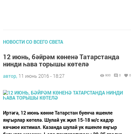
НОВОСТИ СО ВСЕГО СВЕТА
12 июнь, бәйрәм көненә Татарстанда
нинди һава торышы көтелә
автор,
11 июнь 2016 - 18:27
930
0
0
Иртәгә, 12 июнь көнне Татарстан буенча яшенле
яңгырлар көтелә. Шулай ук җил 15-18 м/с кадзр
көчәюе ихтимал. Казанда шулай ук яшенле яңгыр