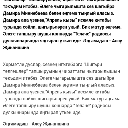
тәкъдим итәбез. Әлеге чыгарылышта сез шагыйрә
Дамира Миннебаева белән әңгәмә тыңлый аласыз.
Дамира апа үзенең "Апрель кызы" исемле китабы
турында сөйли, шигырьләрен укый. Бик матур әңгәмә.
Әлеге тапшыру шушы көннәрдә "Теләче" радиосы
дулкыннарында яңгырап үткән иде. Әңгәмәдәш - Алсу
Җиһаншина
Хөрмәтле дуслар, сезнең игътибарга "Шигъри
тәлгәшләр" тапшыруының чираттагы чыгарылышын
тәкъдим итәбез. Әлеге чыгарылышта сез шагыйрә
Дамира Миннебаева белән әңгәмә тыңлый аласыз.
Дамира апа үзенең "Апрель кызы" исемле китабы
турында сөйли, шигырьләрен укый. Бик матур әңгәмә.
Әлеге тапшыру шушы көннәрдә "Теләче" радиосы
дулкыннарында яңгырап үткән иде.
Әңгәмәдәш - Алсу Җиһаншина