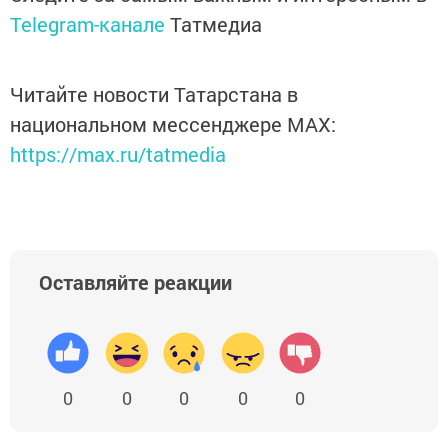
Telegram-канале
Татмедиа
Читайте новости Татарстана в
национальном мессенджере MАХ:
https://max.ru/tatmedia
Оставляйте реакции
0
0
0
0
0