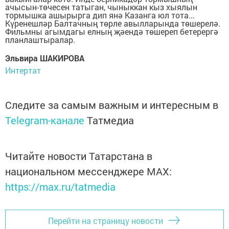
ачысын-төчесен татыган, чыныккан кыз хыялын
тормышка ашырырга дип янә Казанга юл тота...
Күренешләр Балтачның төрле авылларында төшерелә.
Фильмны агымдагы елның җәендә төшереп бетерергә
планлаштыралар.
Эльвира ШАКИРОВА
Интертат
Следите за самым важным и интересным в
Telegram-канале
Татмедиа
Читайте новости Татарстана в
национальном мессенджере MАХ:
https://max.ru/tatmedia
Перейти на страницу новости