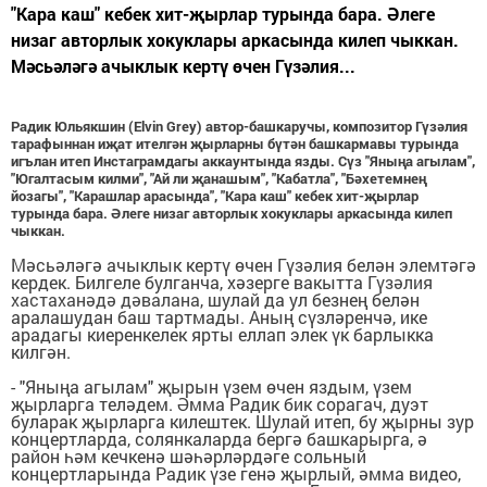
"Кара каш" кебек хит-җырлар турында бара. Әлеге
низаг авторлык хокуклары аркасында килеп чыккан.
Мәсьәләгә ачыклык кертү өчен Гүзәлия...
Радик Юльякшин (Elvin Grey) автор-башкаручы, композитор Гүзәлия
тарафыннан иҗат ителгән җырларны бүтән башкармавы турында
игълан итеп Инстаграмдагы аккаунтында язды. Сүз "Яныңа агылам",
"Югалтасым килми", "Ай ли җанашым", "Кабатла", "Бәхетемнең
йозагы", "Карашлар арасында", "Кара каш" кебек хит-җырлар
турында бара. Әлеге низаг авторлык хокуклары аркасында килеп
чыккан.
Мәсьәләгә ачыклык кертү өчен Гүзәлия белән элемтәгә
кердек. Билгеле булганча, хәзерге вакытта
Гүзәлия
хастаханәдә дәвалана
, шулай да ул безнең белән
аралашудан баш тартмады. Аның сүзләренчә, ике
арадагы киеренкелек ярты еллап элек үк барлыкка
килгән.
- "Яныңа агылам" җырын үзем өчен яздым, үзем
җырларга теләдем. Әмма Радик бик сорагач, дуэт
буларак җырларга килештек. Шулай итеп, бу җырны зур
концертларда, солянкаларда бергә башкарырга, ә
район һәм кечкенә шәһәрләрдәге сольный
концертларында Радик үзе генә җырлый, әмма видео,