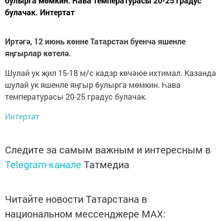
булырга мөмкин. Һава температурасы 20-25 градус
булачак. Интертат
Иртәгә, 12 июнь көнне Татарстан буенча яшенле
яңгырлар көтелә.
Шулай ук җил 15-18 м/с кадзр көчәюе ихтимал. Казанда
шулай ук яшенле яңгыр булырга мөмкин. Һава
температурасы 20-25 градус булачак.
Интертат
Следите за самым важным и интересным в
Telegram-канале
Татмедиа
Читайте новости Татарстана в
национальном мессенджере MАХ: