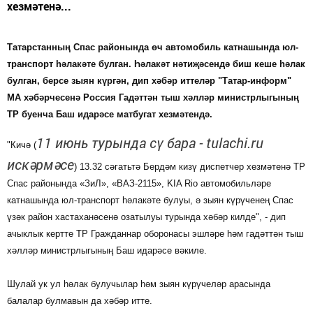
хезмәтенә...
Татарстанның Спас районында өч автомобиль катнашында юл-
транспорт һәлакәте булган. Һәлакәт нәтиҗәсендә биш кеше һәлак
булган, берсе зыян күргән, дип хәбәр иттеләр "Татар-информ"
МА хәбәрчесенә Россия Гадәттән тыш хәлләр министрлыгының
ТР буенча Баш идарәсе матбугат хезмәтендә.
11 июнь турында сү бара - tulachi.ru
"Кичә (
искәрмәсе
) 13.32 сәгатьтә Бердәм кизү диспетчер хезмәтенә ТР
Спас районында «ЗиЛ», «ВАЗ-2115», KIA Rio автомобильләре
катнашында юл-транспорт һәлакәте булуы, ә зыян күрүченең Спас
үзәк район хастаханәсенә озатылуы турында хәбәр килде", - дип
ачыклык кертте ТР Гражданнар оборонасы эшләре һәм гадәттән тыш
хәлләр министрлыгының Баш идарәсе вәкиле.
Шулай ук ул һәлак булучылар һәм зыян күрүчеләр арасында
балалар булмавын да хәбәр итте.