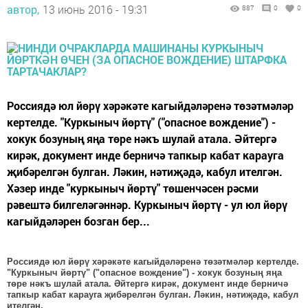
автор,
13 июнь 2016 - 19:31
887
0
0
Россиядә юл йөрү хәрәкәте кагыйдәләренә төзәтмәләр
кертелде. "Куркыныч йөртү" ("опасное вождение") -
хокук бозуның яңа төре нәкъ шулай атала. Әйтергә
кирәк, документ инде берничә тапкыр кабат карауга
җибәрелгән булган. Ләкин, нәтиҗәдә, кабул ителгән.
Хәзер инде "куркыныч йөртү" төшенчәсен рәсми
рәвештә билгеләгәннәр. Куркыныч йөртү - ул юл йөрү
кагыйдәләрен бозган бер...
Россиядә юл йөрү хәрәкәте кагыйдәләренә төзәтмәләр кертелде.
"Куркыныч йөртү" ("опасное вождение") - хокук бозуның яңа
төре нәкъ шулай атала. Әйтергә кирәк, документ инде берничә
тапкыр кабат карауга җибәрелгән булган. Ләкин, нәтиҗәдә, кабул
ителгән.