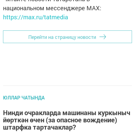
национальном мессенджере MАХ:
https://max.ru/tatmedia
Перейти на страницу новости
ЮЛЛАР ЧАТЫНДА
Нинди очракларда машинаны куркыныч
йөрткән өчен (за опасное вождение)
штарфка тартачаклар?