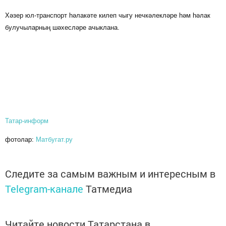
Хәзер юл-транспорт һәлакәте килеп чыгу нечкәлекләре һәм һәлак
булучыларның шәхесләре ачыклана.
Татар-информ
фотолар:
Матбугат.ру
Следите за самым важным и интересным в
Telegram-канале
Татмедиа
Читайте новости Татарстана в