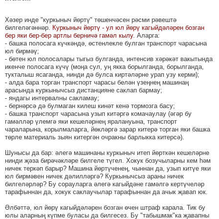
Хәзер инде "куркыныч йөртү" төшенчәсен рәсми рәвештә
билгеләгәннәр.
Куркыныч йөртү - ул юл йөрү кагыйдәләрен бозган
бер яки бер-бер артлы берничә гамәл кылу
. Аларга:
- башка полосага күчкәндә, өстенлекле булган транспорт чарасына
юл бирмәү;
- бөтен юл полосалары тыгыз булганда, интенсив хәрәкәт вакытында
икенче полосага күчү (моңа сул, уң якка борылганда, борылганда,
тукталыш ясаганда, нинди дә булса киртәләрне урап узу керми);
- алда бара торган транспорт чарасы белән үзеңнең машинаң
арасында куркынычсыз дистанцияне саклап бармау;
- яндагы интервалны сакламау;
- бернәрсә дә булмаган килеш кинәт кенә тормозга басу;
- башка транспорт чарасына узып китәргә комачаулау (әгәр бу
гамәлләр үлемгә яки кешеләрнең яралануына, транспорт
чараларына, корылмаларга, йөкләргә зарар китерә торган яки башка
төрле материаль зыян китергән очракны барлыкка китерсә).
Шунысы да бар: әлегә машинаны куркыныч итеп йөрткән кешеләрне
нинди җәза бирәчәкләре билгеле түгел. Хокук бозучыларны кем һәм
ничек теркәп барыр? Машина йөртүченең, чыннан да, узып китүе яки
юл бирмәвен ничек дәлилләргә? Куркынычсыз араны ничек
билгеләрләр? Бу сорауларга әлегә кагыйдәне гамәлгә кертүчеләр
тарафыннан да, хокук саклаучылар тарафыннан да ачык җавап юк.
Әлбәттә, юл йөрү кагыйдәләрен бозган өчен штраф карала. Тик бу
юлы аларның күпме буласы да билгесез. Бу "табышмак"ка җавапны