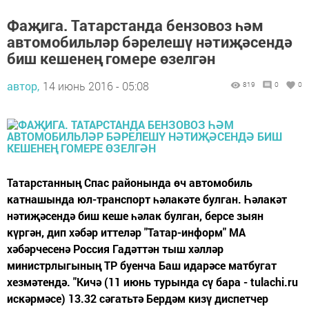
Фаҗига. Татарстанда бензовоз һәм
автомобильләр бәрелешү нәтиҗәсендә
биш кешенең гомере өзелгән
автор,
14 июнь 2016 - 05:08
819
0
0
Татарстанның Спас районында өч автомобиль
катнашында юл-транспорт һәлакәте булган. Һәлакәт
нәтиҗәсендә биш кеше һәлак булган, берсе зыян
күргән, дип хәбәр иттеләр "Татар-информ" МА
хәбәрчесенә Россия Гадәттән тыш хәлләр
министрлыгының ТР буенча Баш идарәсе матбугат
хезмәтендә. "Кичә (11 июнь турында сү бара - tulachi.ru
искәрмәсе) 13.32 сәгатьтә Бердәм кизү диспетчер