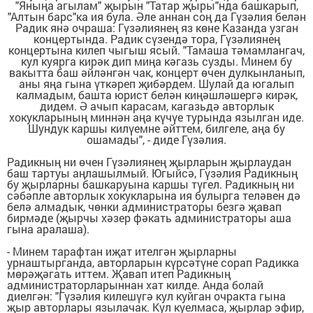
"Яныңа агылам" җырын "Татар җыры"нда башкарып,
"Алтын барс"ка ия була. Әле аннан соң да Гүзәлия белән
Радик янә очраша: Гүзәлиянең яз көне Казанда узган
концертында. Радик сүзендә тора, Гүзәлиянең
концертына килеп чыгыш ясый. "Тамаша тәмамлангач,
кул куярга кирәк дип миңа кәгазь сузды. Минем бу
вакытта баш әйләнгән чак, концерт өчен дулкынланып,
аны яңа гына үткәреп җибәрдем. Шулай да югалып
калмадым, башта юрист белән киңәшләшергә кирәк,
дидем. Ә ачып карасам, кагазьдә авторлык
хокукларының миннән аңа күчүе турында язылган иде.
Шундук каршы килүемне әйттем, билгеле, аңа бу
ошамады", - диде Гүзәлия.
Радикның ни өчен Гүзәлиянең җырларын җырлаудан
баш тартуы аңлашылмый. Югыйсә, Гүзәлия Радикның
бу җырларны башкаруына каршы түгел. Радикның ни
сәбәпле авторлык хокукларына ия булырга теләвен дә
белә алмадык, чөнки администраторы безгә җавап
бирмәде (җырчы хәзер фәкать администраторы аша
гына аралаша).
- Минем тарафтан иҗат ителгән җырларны
урнаштырганда, авторларын күрсәтүне сорап Радикка
мөрәҗәгать иттем. Җавап итеп Радикның
администраторларыннан хат килде. Анда болай
диелгән: "Гүзәлия килешүгә кул куйган очракта гына
җыр авторлары язылачак. Кул куелмаса, җырлар эфир,