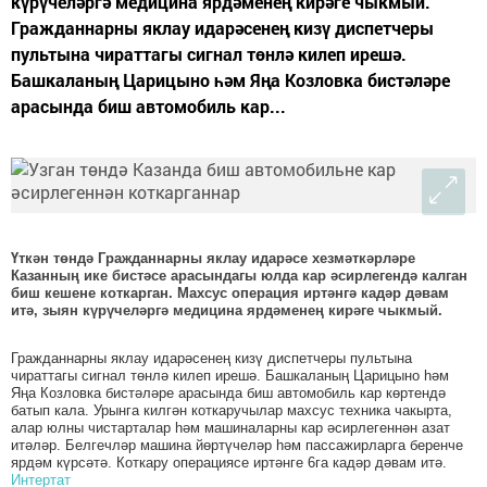
күрүчеләргә медицина ярдәменең кирәге чыкмый.
Гражданнарны яклау идарәсенең кизү диспетчеры
пультына чираттагы сигнал төнлә килеп ирешә.
Башкаланың Царицыно һәм Яңа Козловка бистәләре
арасында биш автомобиль кар...
Үткән төндә Гражданнарны яклау идарәсе хезмәткәрләре
Казанның ике бистәсе арасындагы юлда кар әсирлегендә калган
биш кешене коткарган. Махсус операция иртәнгә кадәр дәвам
итә, зыян күрүчеләргә медицина ярдәменең кирәге чыкмый.
Гражданнарны яклау идарәсенең кизү диспетчеры пультына
чираттагы сигнал төнлә килеп ирешә. Башкаланың Царицыно һәм
Яңа Козловка бистәләре арасында биш автомобиль кар көртендә
батып кала. Урынга килгән коткаручылар махсус техника чакырта,
алар юлны чистарталар һәм машиналарны кар әсирлегеннән азат
итәләр. Белгечләр машина йөртүчеләр һәм пассажирларга беренче
ярдәм күрсәтә. Коткару операциясе иртәнге 6га кадәр дәвам итә.
Интертат