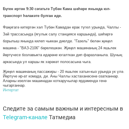
Бүген иртән 9:30 сәгатьтә Түбән Кама шәһәре янында юл-
транспорт һәлакәте булган иде.
Фаҗигагә китергән хәл Түбән Камадан ерак түгел урында, Чаллы -
Зәй трассасында (ягулык салу станциясе каршында), шәһәргә
борылыш янында килеп чыккан диелде. "Газель" белән җиңел
машина - "ВАЗ-2106" бәрелешкән. Җиңел машинаның 24 яшьлек
йөртүчесе бозлавыкта идарәне югалткан дип фаразланыла. Шуның
аркасында ул каршы як хәрәкәт полосасына чыга.
Җиңел машинаның пассажиры - 20 яшьлек хатын-кыз урында ук үлә.
Йөртүче ир-ат комада, ди. Аны Чаллы хастаханәсенә озатканнар.
Аларны изелгән машинадан коткаручылар ярдәмендә генә
чыгарганнар.
Интертат
Следите за самым важным и интересным в
Telegram-канале
Татмедиа