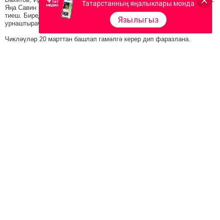
Татарстанның яңалыклары монда
Яңа Савин районында исә 12 шундый юл кишәрлеге билгеләнергә
тиеш. Биредә махсус юл билгеләреннән тыш, видеокамералар да
Язылыгыз
урнаштырачаклар.
Чикләүләр 20 марттан башлап гамәлгә керер дип фаразлана.
Рәмзия ЗАКИРОВА
Интертат
Следите за самым важным и интересным в
Telegram-канале
Татмедиа
Читайте новости Татарстана в
национальном мессенджере MАХ:
https://max.ru/tatmedia
Перейти на страницу новости