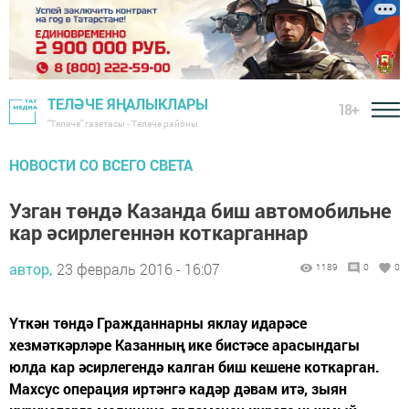
ТЕЛӘЧЕ ЯҢАЛЫКЛАРЫ
18+
"Теләче" газетасы - Теләче районы
НОВОСТИ СО ВСЕГО СВЕТА
Узган төндә Казанда биш автомобильне
кар әсирлегеннән коткарганнар
автор,
23 февраль 2016 - 16:07
1189
0
0
Үткән төндә Гражданнарны яклау идарәсе
хезмәткәрләре Казанның ике бистәсе арасындагы
юлда кар әсирлегендә калган биш кешене коткарган.
Махсус операция иртәнгә кадәр дәвам итә, зыян