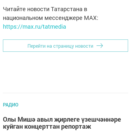
Читайте новости Татарстана в
национальном мессенджере MАХ:
https://max.ru/tatmedia
Перейти на страницу новости
РАДИО
Олы Мишә авыл җирлеге үзешчәннәре
куйган концерттан репортаж