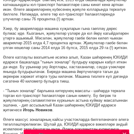
катнашындагы юл-транспорт һәлакәтләре саны кинәт кенә арткан
икән. Әлеге аварияләрнең күбесенең җәяүле юлларында теркәлүе
билгеле. Нәтиҗәдә, әлеге төр юл-транспорт һәлакәтләрендә
үлүчеләр саны 76 процентка (!) арткан.
Хәер, бу аварияләрдә машина хуҗаларын гына гаепләү дөрес
булмас иде. Кызганыч, җәяүлеләр үзләре дә юл йөрү кагыйдәләрен
үтәргә ашыкмый. Мәсәлән, җәяүлеләр гаебе белән килеп чыккан
аварияләр 2015 елда 4,7 процентка арткан. Җәяүлеләр гаебе белән
үлгән кешеләр саны 2014 елда 16 булса, 2015 елда 29 га (!) җиткән.
Әлеге катлаулы вәзгыятьне исәпкә алып, Казан шәһәренең ЮХИДИ
идарәсе башкалада "тыныч зоналар" булдыру карарын кабул иткән
дә инде. Бу урыннар уку йортлары, хастаханәләр, сәүдә үзәкләре
янында булдырылачак. Биредә машина йөртүчеләргә тагын да
әкренрәк хәрәкәт итәргә туры киләчәк. Машина тизлеге күп дигәндә
сәгатенә 40 километр булырга тиеш.
- "Тыныч зоналар" барлыкка китерүнең максаты - шәһәрдә теркәлә
торган юл-транспорт һәлакәтләре санын киметү. Бу бигрәк тә
җәяүлеләрнең сәламәтлеген куркыныч астына куймау максатыннан
эшләнә, - дип ассызыклый Казан шәһәренең ЮХИДИ идарәсе
җитәкчесе
Игорь Новиков
.
Әлеге махсус зоналарның кайсы участокларда билгеләнәчәге әлегә
төгәлләштерелмәгән. Шулай да, ЮХИДИ идарәсе вәкилләре андый
исемлекне төзи башлаган инде. Әлеге документтан күренгәнчә,
Вахитов, Идел буе районнарында андый зоналар аеруча күп булачак.