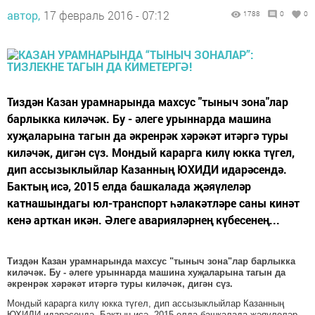
автор,
17 февраль 2016 - 07:12
1788
0
0
Тиздән Казан урамнарында махсус "тыныч зона"лар
барлыкка киләчәк. Бу - әлеге урыннарда машина
хуҗаларына тагын да әкренрәк хәрәкәт итәргә туры
киләчәк, дигән сүз. Мондый карарга килү юкка түгел,
дип ассызыклыйлар Казанның ЮХИДИ идарәсендә.
Бактың исә, 2015 елда башкалада җәяүлеләр
катнашындагы юл-транспорт һәлакәтләре саны кинәт
кенә арткан икән. Әлеге аварияләрнең күбесенең...
Тиздән Казан урамнарында махсус "тыныч зона"лар барлыкка
киләчәк. Бу - әлеге урыннарда машина хуҗаларына тагын да
әкренрәк хәрәкәт итәргә туры киләчәк, дигән сүз.
Мондый карарга килү юкка түгел, дип ассызыклыйлар Казанның
ЮХИДИ идарәсендә. Бактың исә, 2015 елда башкалада җәяүлеләр