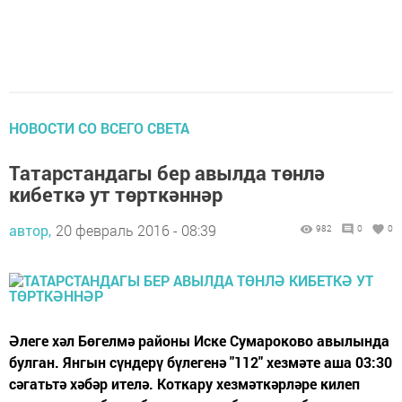
НОВОСТИ СО ВСЕГО СВЕТА
Татарстандагы бер авылда төнлә
кибеткә ут төрткәннәр
автор,
20 февраль 2016 - 08:39
982
0
0
Әлеге хәл Бөгелмә районы Иске Сумароково авылында
булган. Янгын сүндерү бүлегенә "112" хезмәте аша 03:30
сәгатьтә хәбәр ителә. Коткару хезмәткәрләре килеп