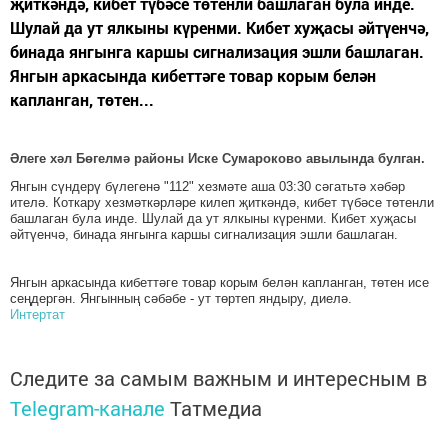
җиткәндә, кибет түбәсе төтенли башлаган була инде.
Шулай да ут ялкыны күренми. Кибет хуҗасы әйтүенчә,
бинада янгынга каршы сигнализация эшли башлаган.
Янгын аркасында кибеттәге товар корым белән
капланган, төтен...
Әлеге хәл Бөгелмә районы Иске Сумароково авылында булган.
Янгын сүндерү бүлегенә "112" хезмәте аша 03:30 сәгатьтә хәбәр
ителә. Коткару хезмәткәрләре килеп җиткәндә, кибет түбәсе төтенли
башлаган була инде. Шулай да ут ялкыны күренми. Кибет хуҗасы
әйтүенчә, бинада янгынга каршы сигнализация эшли башлаган.
Янгын аркасында кибеттәге товар корым белән капланган, төтен исе
сеңдергән. Янгынның сәбәбе - ут төртеп яндыру, диелә.
Интертат
Следите за самым важным и интересным в
Telegram-канале
Татмедиа