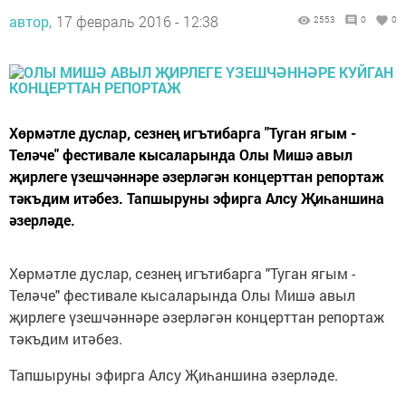
автор,
17 февраль 2016 - 12:38
2553
0
0
Хөрмәтле дуслар, сезнең игътибарга "Туган ягым -
Теләче" фестивале кысаларында Олы Мишә авыл
җирлеге үзешчәннәре әзерләгән концерттан репортаж
тәкъдим итәбез. Тапшыруны эфирга Алсу Җиһаншина
әзерләде.
Хөрмәтле дуслар, сезнең игътибарга "Туган ягым -
Теләче" фестивале кысаларында Олы Мишә авыл
җирлеге үзешчәннәре әзерләгән концерттан репортаж
тәкъдим итәбез.
Тапшыруны эфирга Алсу Җиһаншина әзерләде.