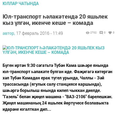
ЮЛЛАР ЧАТЫНДА
Юл-транспорт һәлакәтендә 20 яшьлек
кыз үлгән, икенче кеше – комада
автор,
17 февраль 2016 - 11:49
2702
0
0
Бүген иртән 9:30 сәгатьтә Түбән Кама шәһәре янында
юл-транспорт һәлакәте булган иде. Фаҗигагә китергән
хәл Түбән Камадан ерак түгел урында, Чаллы - Зәй
трассасында (ягулык салу станциясе каршында),
шәһәргә борылыш янында килеп чыккан диелде.
"Газель" белән җиңел машина - "ВАЗ-2106" бәрелешкән.
Җиңел машинаның 24 яшьлек йөртүчесе бозлавыкта
идарәне югалткан дип...