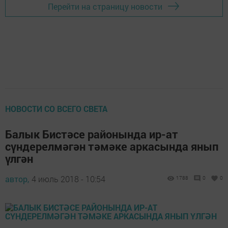
Перейти на страницу новости
НОВОСТИ СО ВСЕГО СВЕТА
Балык Бистәсе районында ир-ат
сүндерелмәгән тәмәке аркасында янып
үлгән
автор,
4 июль 2018 - 10:54
1788
0
0