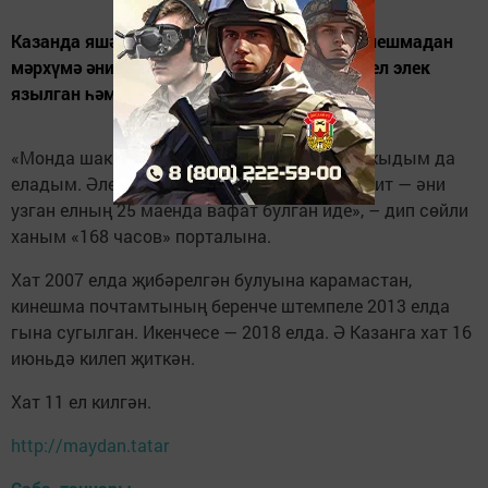
Казанда яшәүче Наталья Кашфразыева Кинешмадан
мәрхүмә әнисеннән хат алган. Әлеге хат 11 ел элек
язылган һәм җибәрелгән булган.
«Монда шаккаттым дип әйтү генә җитми. Укыдым да
еладым. Әле яралар да төзәлеп җитмәгән бит — әни
узган елның 25 маенда вафат булган иде», – дип сөйли
ханым «168 часов» порталына.
Хат 2007 елда җибәрелгән булуына карамастан,
кинешма почтамтының беренче штемпеле 2013 елда
гына сугылган. Икенчесе — 2018 елда. Ә Казанга хат 16
июньдә килеп җиткән.
Хат 11 ел килгән.
http://maydan.tatar