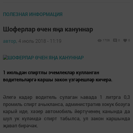
ПОЛЕЗНАЯ ИНФОРМАЦИЯ
Шоферлар өчен яңа кануннар
автор,
4 июль 2018 - 11:19
1706
0
0
1 июльдән спиртлы эчемлекләр кулланган
водительләргә каршы закон үзгәрешләр кичерә.
Әлегә кадәр водитель сулаган һавада 1 литрга 0,3
промиль спирт ачыкланса, административ хокук бозуга
карый иде, хәзер автомобиль йөртүченең канында да
шул ук күләмдә спирт табылса, ул закон каршында
җавап бирәчәк.