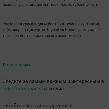
Бозлы яңгыр сайдингны тишкәләгән, түбәне ачкан.
Колхозная урамындагы йортның түбәсен куптарган,
коймаларын җимергән. Шулай ук Новая урамындагы
тагын өч йортка һәм гаражга зыян килгән.
Татар -информ
Следите за самым важным и интересным в
Telegram-канале
Татмедиа
Читайте новости Татарстана в