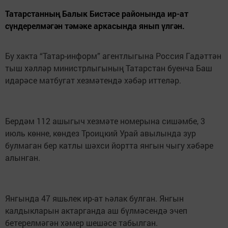
Татарстанның Балык Бистәсе районында ир-ат
сүндерелмәгән тәмәке аркасында янып үлгән.
Бу хакта “Татар-информ” агентлыгына Россия Гадәттән
тыш хәлләр министрлыгының Татарстан буенча Баш
идарәсе матбугат хезмәтендә хәбәр иттеләр.
Бердәм 112 ашыгыч хезмәте номерына сишәмбе, 3
июль көнне, көндез Троицкий Урай авылында зур
булмаган бер катлы шәхси йортта янгын чыгу хәбәре
алынган.
Янгында 47 яшьлек ир-ат һәлак булган. Янгын
калдыкларын актарганда аш бүлмәсендә эчеп
бетерелмәгән хәмер шешәсе табылган.