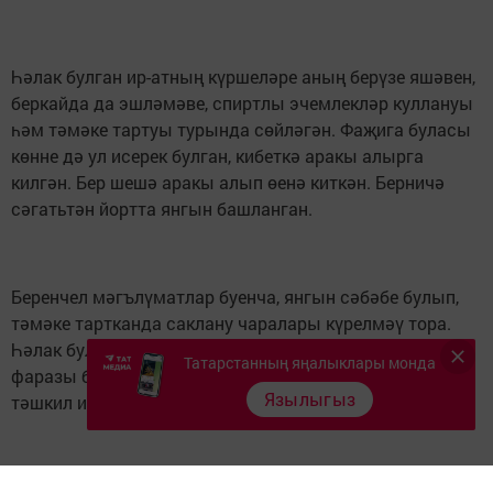
Һәлак булган ир-атның күршеләре аның берүзе яшәвен,
беркайда да эшләмәве, спиртлы эчемлекләр куллануы
һәм тәмәке тартуы турында сөйләгән. Фаҗига буласы
көнне дә ул исерек булган, кибеткә аракы алырга
килгән. Бер шешә аракы алып өенә киткән. Берничә
сәгатьтән йортта янгын башланган.
Беренчел мәгълүматлар буенча, янгын сәбәбе булып,
тәмәке тартканда саклану чаралары күрелмәү тора.
Һәлак булучының тәмәкесен сүндерми йоклап китү
Татарстанның яңалыклары монда
фаразы бар. Янгын мәйданы 105 квадрат метрны
Язылыгыз
тәшкил иткән.