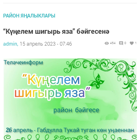
РАЙОН ЯҢАЛЫКЛАРЫ
“Күңелем шигырь яза” бәйгесенә
admin,
15 апрель 2023 - 07:46
454
0
1