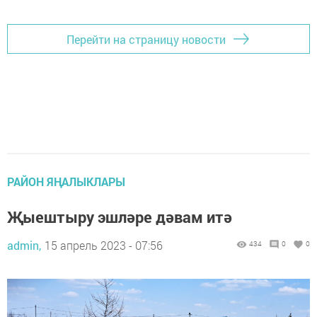
Перейти на страницу новости
РАЙОН ЯҢАЛЫКЛАРЫ
Җыештыру эшләре дәвам итә
admin,
15 апрель 2023 - 07:56
434
0
0