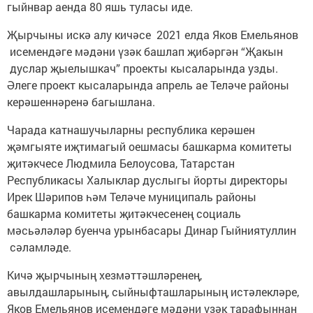
гыйнвар аенда 80 яшь туласы иде.
Җырчыны искә алу кичәсе 2021 елда Яков Емельянов
исемендәге мәдәни үзәк башлап җибәргән “Җакын
дуслар җыелышкач” проекты кысаларында узды.
Әлеге проект кысаларында апрель ае Теләче районы
керәшеннәренә багышлана.
Чарада катнашучыларны республика керәшен
җәмгыяте иҗтимагый оешмасы башкарма комитеты
җитәкчесе Людмила Белоусова, Татарстан
Республикасы Халыклар дуслыгы йорты директоры
Ирек Шәрипов һәм Теләче муниципаль районы
башкарма комитеты җитәкчесенең социаль
мәсьәләләр буенча урынбасары Динар Гыйниятуллин
сәламләде.
Кичә җырчының хезмәттәшләренең,
авылдашларының, сыйныфташларының истәлекләре,
Яков Емельянов исемендәге мәдәни үзәк тарафыннан