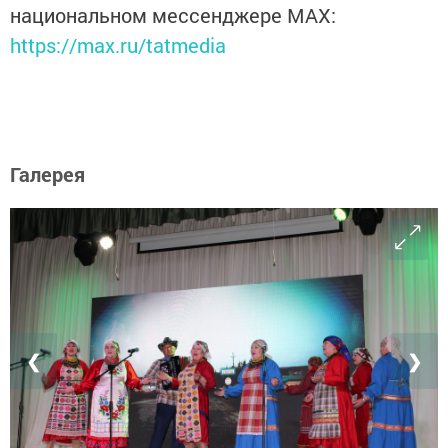
национальном мессенджере MАХ:
https://max.ru/tatmedia
Галерея
❮
❯