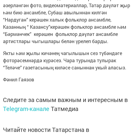
әзерләнгән фото, видеоматериаллар, Татар дәүләт җыр
һәм бию ансамбле, Субаш авылыннан килгән
“Нардуган” керәшен халык фольклор ансамбле,
Казанның “ Казансу”керәшен фольклор ансамбле һәм
“Бәрмәнчек” керәшен фольклор дәүләт ансамбле
артистлары чыгышлары белән үрелеп барды.
Якты һәм җылы кичәнең чагылышын сез түбәндәге
фоторәсемнәрдә күрәсез. Чара турында тулырак
“Теләче” газетасының киләсе саныннан укый аласыз.
Фәнил Гаязов
Следите за самым важным и интересным в
Telegram-канале
Татмедиа
Читайте новости Татарстана в