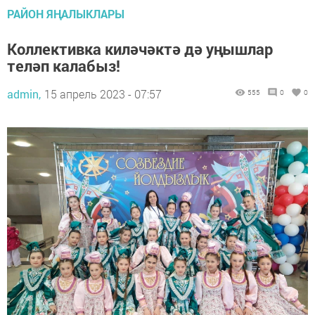
РАЙОН ЯҢАЛЫКЛАРЫ
Коллективка киләчәктә дә уңышлар
теләп калабыз!
admin,
15 апрель 2023 - 07:57
555
0
0