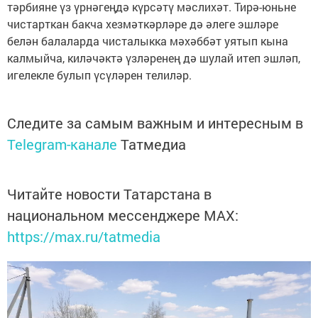
тәрбияне үз үрнәгеңдә күрсәтү мәслихәт. Тирә-юньне
чистарткан бакча хезмәткәрләре дә әлеге эшләре
белән балаларда чисталыкка мәхәббәт уятып кына
калмыйча, киләчәктә үзләренең дә шулай итеп эшләп,
игелекле булып үсүләрен телиләр.
Следите за самым важным и интересным в
Telegram-канале
Татмедиа
Читайте новости Татарстана в
национальном мессенджере MАХ:
https://max.ru/tatmedia