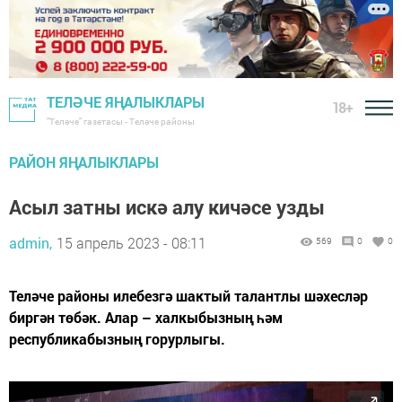
ТЕЛӘЧЕ ЯҢАЛЫКЛАРЫ
18+
"Теләче" газетасы - Теләче районы
РАЙОН ЯҢАЛЫКЛАРЫ
Асыл затны искә алу кичәсе узды
admin,
15 апрель 2023 - 08:11
569
0
0
Теләче районы илебезгә шактый талантлы шәхесләр
биргән төбәк. Алар – халкыбызның һәм
республикабызның горурлыгы.