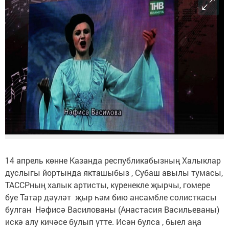
14 апрель көнне Казанда республикабызның Халыклар
дуслыгы йортында якташыбыз , Субаш авылы тумасы,
ТАССРның халык артисты, күренекле җырчы, гомере
буе Татар дәүләт җыр һәм бию ансамбле солисткасы
булган Нәфисә Василованы (Анастасия Васильеваны)
искә алу кичәсе булып үтте. Исән булса , быел аңа