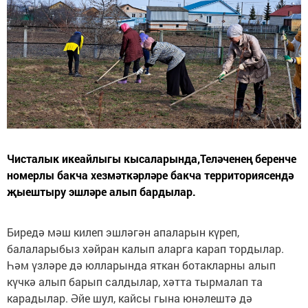
Чисталык икеайлыгы кысаларында,Теләченең беренче
номерлы бакча хезмәткәрләре бакча территориясендә
җыештыру эшләре алып бардылар.
Биредә мәш килеп эшләгән апаларын күреп,
балаларыбыз хәйран калып аларга карап тордылар.
Һәм үзләре дә юлларында яткан ботакларны алып
күчкә алып барып салдылар, хәтта тырмалап та
карадылар. Әйе шул, кайсы гына юнәлештә дә