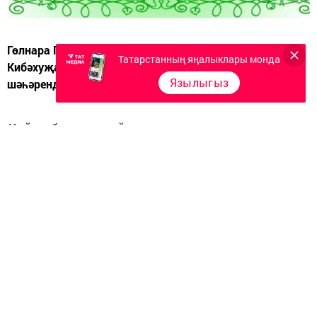
Гөлнара Гатауллина шигыре. Теләче районы Югары
Татарстанның яңалыклары монда
Кибәхуҗа авылында туган. Бүгенге көндә Казан
Язылыгыз
шәһәрендә яши.
Кайда барсам, кайда торсам, нишләсәм дә,
Хәтеремдә мәңге калыр туган җирем!..
Габдулла Тукай.
Яшел хәтфә болын, урман буе,
Әрәмәлек, куе камышлар
Кабат төшләремә керде бүген,