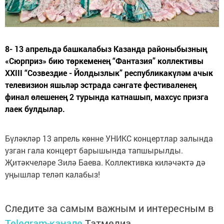
8- 13 апрельдә башкалабыз Казанда районыбызның
«Сюрприз» бию төркеменең “Фантазия” коллективы
ХХIII “Созвездие - Йолдызлык” республикакүләм ачык
телевизион яшьләр эстрада сәнгате фестиваленең
финал өлешенең 2 турында катнашып, махсус призга
лаек булдылар.
Бүләкләр 13 апрель көнне УНИКС концертлар залында
узган гала концерт барышында тапшырылды.
Җитәкчеләре Зилә Баева. Коллективка киләчәктә дә
уңышлар теләп калабыз!
Следите за самым важным и интересным в
Telegram-канале
Татмедиа