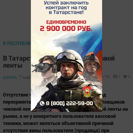
В РЕСПУБЛИКЕ
В Татарстане нет дефицита чековой
ленты
admin,
7 май 2022 - 13:11
782
0
0
Отсутствие чековой ленты на рынке в период
переориентации логистических цепочек поставщиков
чековой ленты и в случае отсутствия чековой ленты на
рынке, а не у конкретного пользователя кассовой
техники, может являться объективной причиной
отсутствия вины пользователя (продавца) при