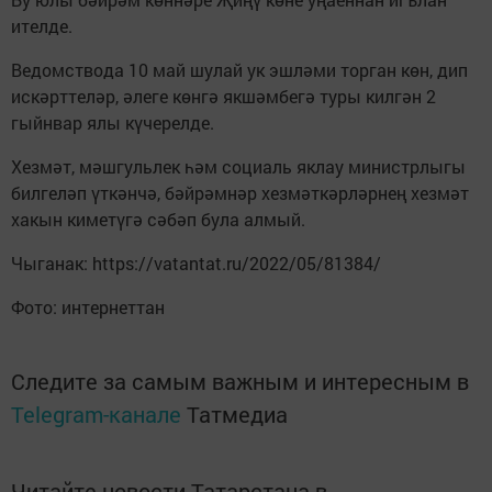
ителде.
Ведомствода 10 май шулай ук эшләми торган көн, дип
искәрттеләр, әлеге көнгә якшәмбегә туры килгән 2
гыйнвар ялы күчерелде.
Хезмәт, мәшгульлек һәм социаль яклау министрлыгы
билгеләп үткәнчә, бәйрәмнәр хезмәткәрләрнең хезмәт
хакын киметүгә сәбәп була алмый.
Чыганак: https://vatantat.ru/2022/05/81384/
Фото: интернеттан
Следите за самым важным и интересным в
Telegram-канале
Татмедиа
Читайте новости Татарстана в