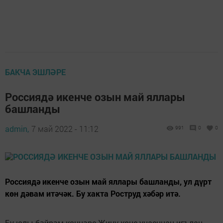
БАКЧА ЭШЛӘРЕ
Россиядә икенче озын май яллары
башланды
admin,
7 май 2022 - 11:12
991
0
0
Россиядә икенче озын май яллары башланды, ул дүрт
көн дәвам итәчәк. Бу хакта Роструд хәбәр итә.
Бу юлы бәйрәм көннәре Җиңү көне уңаеннан игълан