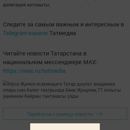
делегация катнашты.
Следите за самым важным и интересным в
Telegram-канале
Татмедиа
Читайте новости Татарстана в
национальном мессенджере MАХ:
https://max.ru/tatmedia
Перейти на страницу новости