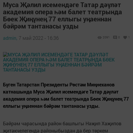
Муса Җәлил исемендәге Татар дәүләт
академия опера һәм балет театрында
Бөек Җиңүнең 77 еллыгы уңаеннан
бәйрәм тантанасы узды
admin,
7 май 2022 - 16:36
2091
0
1
Бүген Татарстан Президенты Рөстәм Миңнеханов
катнашында Муса Җәлил исемендәге Татар дәүләт
академия опера һәм балет театрында Бөек Җиңүнең 77
еллыгы уңаеннан бәйрәм тантанасы узды.
Бәйрәм чарасында район башлыгы Нәҗип Хаҗипов
җитәкчелегендә районыбыздан да бер төркем