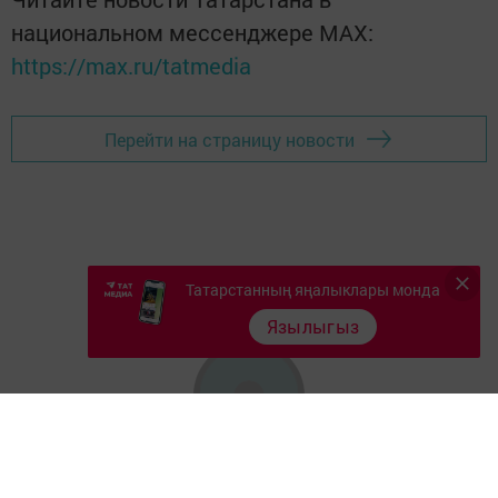
национальном мессенджере MАХ:
https://max.ru/tatmedia
Перейти на страницу новости
Татарстанның яңалыклары монда
Язылыгыз