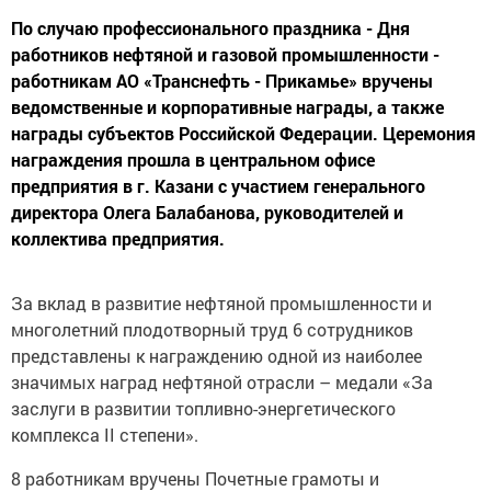
По случаю профессионального праздника - Дня
работников нефтяной и газовой промышленности -
работникам АО «Транснефть - Прикамье» вручены
ведомственные и корпоративные награды, а также
награды субъектов Российской Федерации. Церемония
награждения прошла в центральном офисе
предприятия в г. Казани с участием генерального
директора Олега Балабанова, руководителей и
коллектива предприятия.
За вклад в развитие нефтяной промышленности и
многолетний плодотворный труд 6 сотрудников
представлены к награждению одной из наиболее
значимых наград нефтяной отрасли – медали «За
заслуги в развитии топливно-энергетического
комплекса II степени».
8 работникам вручены Почетные грамоты и