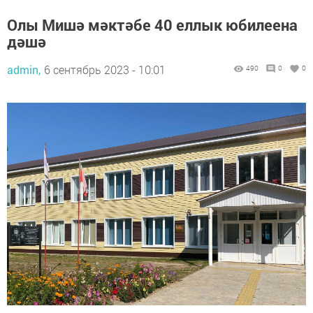
Олы Мишә мәктәбе 40 еллык юбилеена
дәшә
admin,
6 сентябрь 2023 - 10:01
490
0
0