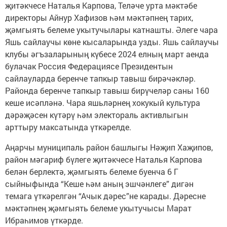
җитәкчесе Наталья Карпова, Теләче урта мәктәбе
директоры Айнур Хафизов һәм мәктәпнең тарих,
җәмгыять белеме укытучылары катнашты. Әлеге чара
Яшь сайлаучы көне кысаларында узды. Яшь сайлаучы
клубы әгъзаларының күбесе 2024 елның март аенда
булачак Россия Федерацияcе Президентын
сайлауларда беренче тапкыр тавыш бирәчәкләр.
Районда беренче тапкыр тавыш бирүчеләр саны 160
кеше исәпләнә. Чара яшьләрнең хокукый культура
дәрәҗәсен күтәрү һәм электораль активлыгын
арттыру максатында үткәрелде.
Аңарчы муниципаль район башлыгы Нәҗип Хаҗипов,
район мәгариф бүлеге җитәкчесе Наталья Карпова
белән берлектә, җәмгыять белеме буенча 6 Г
сыйныфында “Кеше һәм аның эшчәнлеге” дигән
темага үткәрелгән “Ачык дәрес”не карады. Дәресне
мәктәпнең җәмгыять белеме укытучысы Марат
Ибраһимов үткәрде.