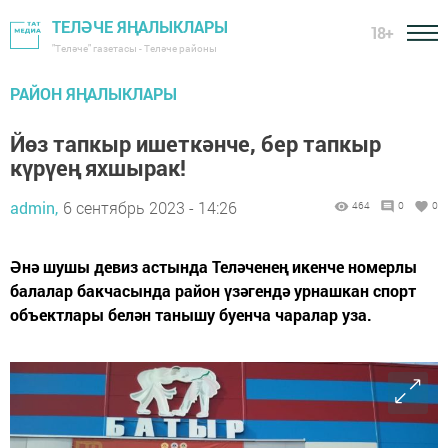
ТЕЛӘЧЕ ЯҢАЛЫКЛАРЫ
18+
"Теләче" газетасы - Теләче районы
РАЙОН ЯҢАЛЫКЛАРЫ
Йөз тапкыр ишеткәнче, бер тапкыр
күрүең яхшырак!
admin,
6 сентябрь 2023 - 14:26
464
0
0
Әнә шушы девиз астында Теләченең икенче номерлы
балалар бакчасында район үзәгендә урнашкан спорт
объектлары белән танышу буенча чаралар уза.