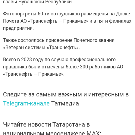
главы Чувашской Республики.
Фотопортреты 60-ти сотрудников размещены на Доске
Почета АО «Транснефть – Прикамье» и в пяти филиалах
предприятия.
Также состоялось присвоение Почетного звания
«Ветеран системы «Транснефть».
Всего в 2023 году по случаю профессионального
праздника были отмечены более 300 работников АО
«Транснефть – Прикамье».
Следите за самым важным и интересным в
Telegram-канале
Татмедиа
Читайте новости Татарстана в
национальном мессенджере MАХ: