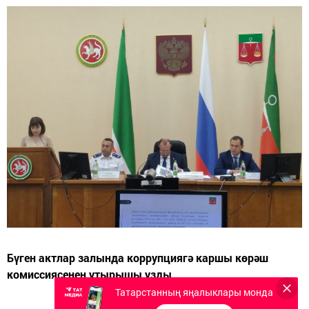
Бүген актлар залында коррупциягә каршы көрәш
комиссиясенең утырышы узды.
Татарстанның яңалыклары монда