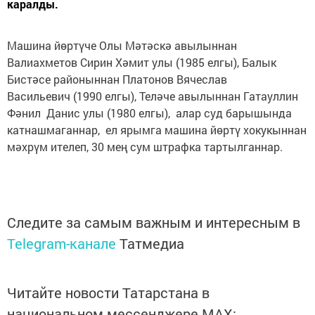
каралды.
Машина йөртүче Олы Мәтәскә авылыннан
Валиахметов Сирин Хәмит улы (1985 елгы), Балык
Бистәсе районыннан Платонов Вячеслав
Васильевич (1990 елгы), Теләче авылыннан Гатауллин
Фәнил Данис улы (1980 елгы), алар суд барышында
катнашмаганнар, ел ярымга машина йөртү хокукыннан
мәхрүм ителеп, 30 мең сум штрафка тартылганнар.
Следите за самым важным и интересным в
Telegram-канале
Татмедиа
Читайте новости Татарстана в
национальном мессенджере MАХ: