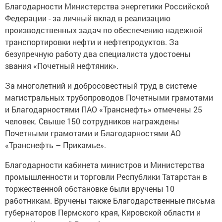
Благодарности Министерства энергетики Российской
Федерации - за личный вклад в реализацию
производственных задач по обеспечению надежной
транспортировки нефти и нефтепродуктов. За
безупречную работу два специалиста удостоены
звания «Почетный нефтяник».
За многолетний и добросовестный труд в системе
магистральных трубопроводов Почетными грамотами
и Благодарностями ПАО «Транснефть» отмечены 25
человек. Свыше 150 сотрудников награждены
Почетными грамотами и Благодарностями АО
«Транснефть – Прикамье».
Благодарности кабинета министров и Министерства
промышленности и торговли Республики Татарстан в
торжественной обстановке были вручены 10
работникам. Вручены также Благодарственные письма
губернаторов Пермского края, Кировской области и