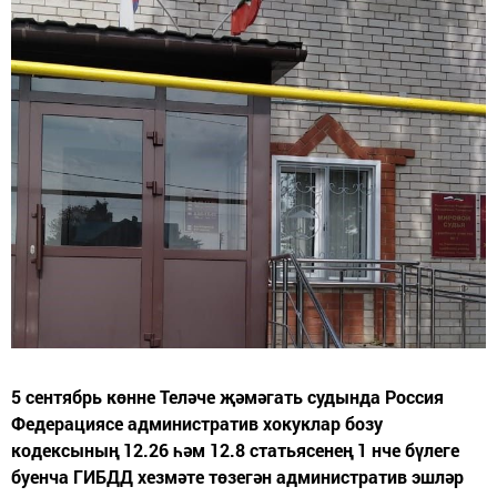
5 сентябрь көнне Теләче җәмәгать судында Россия
Федерациясе административ хокуклар бозу
кодексының 12.26 һәм 12.8 статьясенең 1 нче бүлеге
буенча ГИБДД хезмәте төзегән административ эшләр