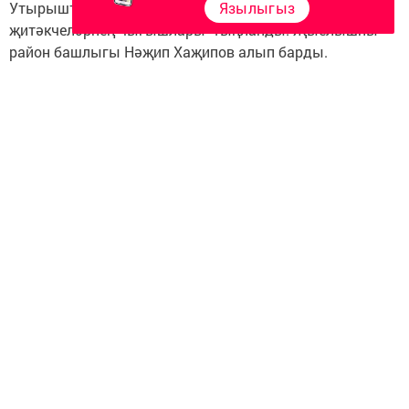
Утырышта коррупцияне кисәтү буенча өлкә буенча
Язылыгыз
җитәкчеләрнең чыгышлары тыңланды. Җыелышны
район башлыгы Нәҗип Хаҗипов алып барды.
Следите за самым важным и интересным в
Telegram-канале
Татмедиа
Читайте новости Татарстана в
национальном мессенджере MАХ:
https://max.ru/tatmedia