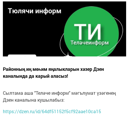
Районның иң мөһим яңалыкларын хәзер Дзен
каналында да карый аласыз!
Сылтама аша "Теләче информ" мәгълүмат үзәгенең
Дзен каналына кушылабыз:
https://dzen.ru/id/64df51152f5cf92aae10ca15