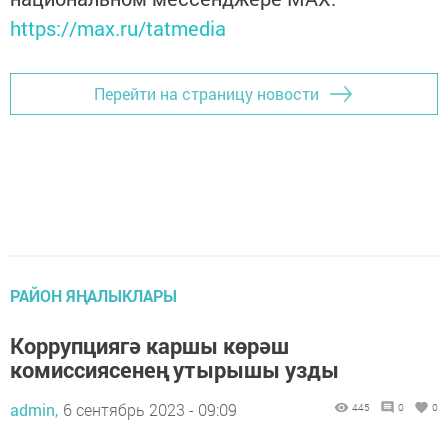
https://max.ru/tatmedia
Перейти на страницу новости
РАЙОН ЯҢАЛЫКЛАРЫ
Коррупциягә каршы көрәш
комиссиясенең утырышы узды
admin,
6 сентябрь 2023 - 09:09
445
0
0