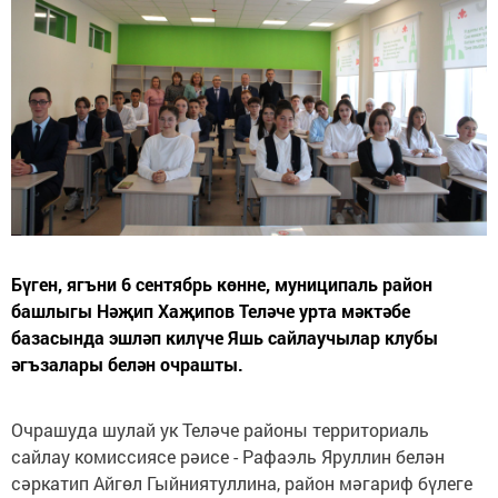
Бүген, ягъни 6 сентябрь көнне, муниципаль район
башлыгы Нәҗип Хаҗипов Теләче урта мәктәбе
базасында эшләп килүче Яшь сайлаучылар клубы
әгъзалары белән очрашты.
Очрашуда шулай ук Теләче районы территориаль
сайлау комиссиясе рәисе - Рафаэль Яруллин белән
сәркатип Айгөл Гыйниятуллина, район мәгариф бүлеге