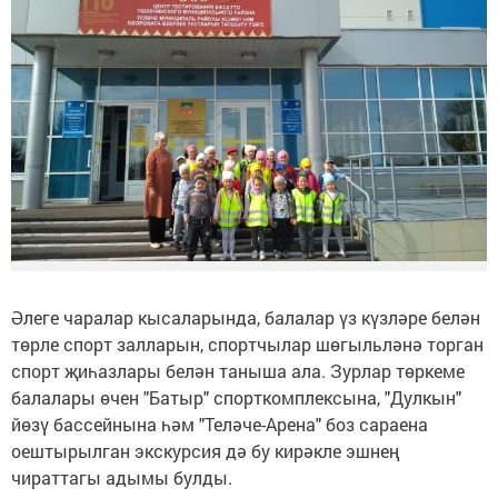
Әлеге чаралар кысаларында, балалар үз күзләре белән
төрле спорт залларын, спортчылар шөгыльләнә торган
спорт җиһазлары белән таныша ала. Зурлар төркеме
балалары өчен "Батыр" спорткомплексына, "Дулкын"
йөзү бассейнына һәм "Теләче-Арена" боз сараена
оештырылган экскурсия дә бу кирәкле эшнең
чираттагы адымы булды.