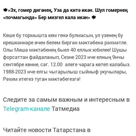
🍁»Эх, гомер дигәнең, Уза да китә икән. Шул гомернең
«почмагында» Бер мизгел кала икән» 🍁
Кеше бу тормышта кем генә булмасын, ул үзенең бу
ирешкәннәре өчен белем биргән мәктәбенә рәхмәтле.
Олы Мишә мәктәбенең быел 40 еллык юбилее! Шушы
форсаттан файдаланып, Сезне 2023 нче елның 9нчы
сентябре көнне, сәг. 12.00 әлеге чарага көтеп калабыз.
1988-2023 нче елгы чыгарылыш сыйныф укучылары,
Рәхим итегез туган мәктәбегезгә!
Следите за самым важным и интересным в
Telegram-канале
Татмедиа
Читайте новости Татарстана в