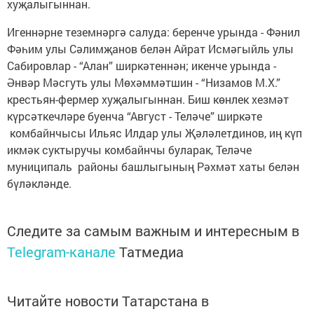
хуҗалыгыннан.
Игеннәрне теземнәргә салуда: беренче урында - Фәнил
Фәһим улы Сәлимҗанов белән Айрат Исмәгыйль улы
Сабировлар - “Алан” ширкәтеннән; икенче урында -
Әнвәр Мәсгуть улы Мөхәммәтшин - “Низамов М.Х.”
крестьян-фермер хуҗалыгыннан. Биш көнлек хезмәт
күрсәткечләре буенча “Август - Теләче” ширкәте
комбайнчысы Ильяс Илдар улы Җәләлетдинов, иң күп
икмәк суктыручы комбайнчы буларак, Теләче
муниципаль районы башлыгының Рәхмәт хаты белән
бүләкләнде.
Следите за самым важным и интересным в
Telegram-канале
Татмедиа
Читайте новости Татарстана в