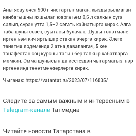
Аны ясау өчен 500 г чистартылмаган, кыздырылмаган
көнбагышны яхшылап юарга һәм 0,5 л салкын суга
салып, сүрән утта 1,5–2 сәгать кайнатырга кирәк. Алга
таба шуны сөзеп, суытасы булачак. Шушы төнәтмәне
иртән һәм кич яртышар стакан эчәргә кирәк. Әлеге
төнәтмә ярдәмендә 2 атна дәвалангач, 5 көн
тәнәфестән соң курсны тагын бер тапкыр кабатларга
мөмкин. Әмма шунысын да исегездән чыгармагыз: һәр
иртәне яңа төнәтмә әзерләргә кирәк.
Чыганак: https://vatantat.ru/2023/07/116835/
Следите за самым важным и интересным в
Telegram-канале
Татмедиа
Читайте новости Татарстана в