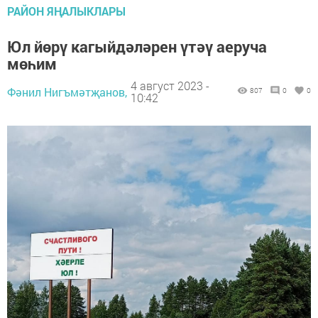
РАЙОН ЯҢАЛЫКЛАРЫ
Юл йөрү кагыйдәләрен үтәү аеруча
мөһим
4 август 2023 -
Фәнил Нигъмәтҗанов,
807
0
0
10:42