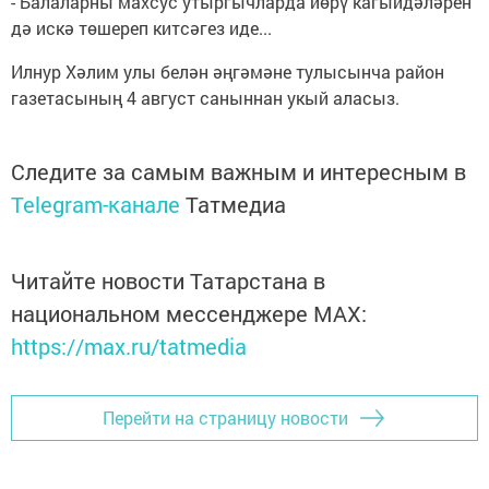
- Балаларны махсус утыргычларда йөрү кагыйдәләрен
дә искә төшереп китсәгез иде...
Илнур Хәлим улы белән әңгәмәне тулысынча район
газетасының 4 август саныннан укый аласыз.
Следите за самым важным и интересным в
Telegram-канале
Татмедиа
Читайте новости Татарстана в
национальном мессенджере MАХ:
https://max.ru/tatmedia
Перейти на страницу новости