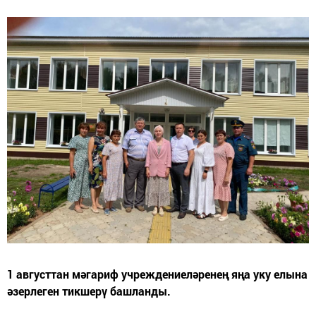
1 августтан мәгариф учреждениеләренең яңа уку елына
әзерлеген тикшерү башланды.