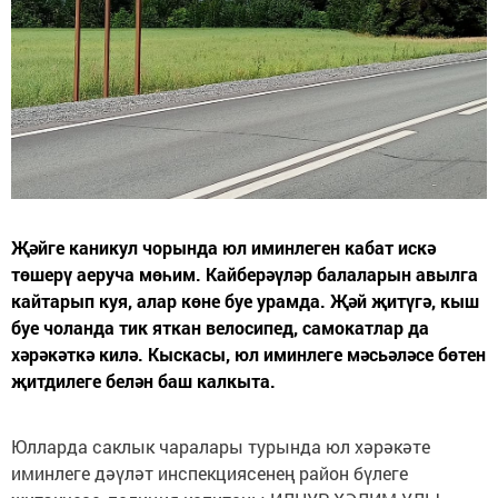
Җәйге каникул чорында юл иминлеген кабат искә
төшерү аеруча мөһим. Кайберәүләр балаларын авылга
кайтарып куя, алар көне буе урамда. Җәй җитүгә, кыш
буе чоланда тик яткан велосипед, самокатлар да
хәрәкәткә килә. Кыскасы, юл иминлеге мәсьәләсе бөтен
җитдилеге белән баш калкыта.
Юлларда саклык чаралары турында юл хәрәкәте
иминлеге дәүләт инспекцияcенең район бүлеге