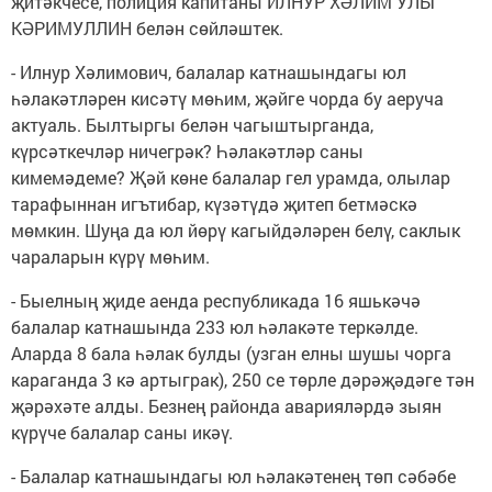
җитәкчесе, полиция капитаны ИЛНУР ХӘЛИМ УЛЫ
КӘРИМУЛЛИН белән сөйләштек.
- Илнур Хәлимович, балалар катнашындагы юл
һәлакәтләрен кисәтү мөһим, җәйге чорда бу аеруча
актуаль. Былтыргы белән чагыштырганда,
күрсәткечләр ничегрәк? Һәлакәтләр саны
кимемәдеме? Җәй көне балалар гел урамда, олылар
тарафыннан игътибар, күзәтүдә җитеп бетмәскә
мөмкин. Шуңа да юл йөрү кагыйдәләрен белү, саклык
чараларын күрү мөһим.
- Быелның җиде аенда республикада 16 яшькәчә
балалар катнашында 233 юл һәлакәте теркәлде.
Аларда 8 бала һәлак булды (узган елны шушы чорга
караганда 3 кә артыграк), 250 се төрле дәрәҗәдәге тән
җәрәхәте алды. Безнең районда аварияләрдә зыян
күрүче балалар саны икәү.
- Балалар катнашындагы юл һәлакәтенең төп сәбәбе