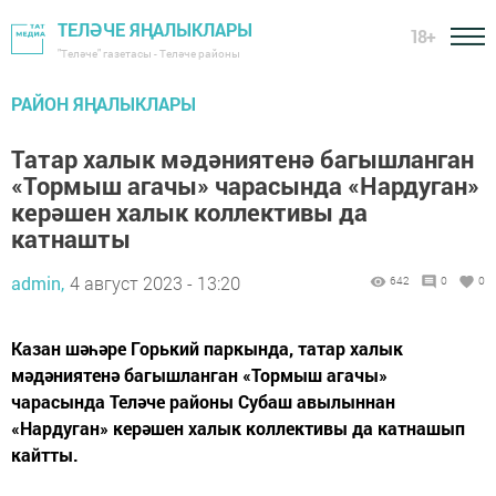
ТЕЛӘЧЕ ЯҢАЛЫКЛАРЫ
18+
"Теләче" газетасы - Теләче районы
РАЙОН ЯҢАЛЫКЛАРЫ
Татар халык мәдәниятенә багышланган
«Тормыш агачы» чарасында «Нардуган»
керәшен халык коллективы да
катнашты
admin,
4 август 2023 - 13:20
642
0
0
Казан шәһәре Горький паркында, татар халык
мәдәниятенә багышланган «Тормыш агачы»
чарасында Теләче районы Субаш авылыннан
«Нардуган» керәшен халык коллективы да катнашып
кайтты.