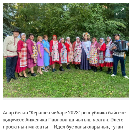
Алар белән "Керәшен чибәре 2023" республика бәйгесе
җиңүчесе Анжелика Павлова да чыгыш ясаган. Әлеге
проектның максаты – Идел буе халыкларының туган