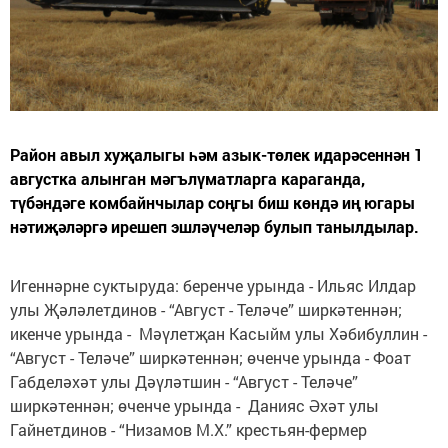
Район авыл хуҗалыгы һәм азык-төлек идарәсеннән 1
августка алынган мәгълүматларга караганда,
түбәндәге комбайнчылар соңгы биш көндә иң югары
нәтиҗәләргә ирешеп эшләүчеләр булып танылдылар.
Игеннәрне суктыруда: беренче урында - Ильяс Илдар
улы Җәләлетдинов - “Август - Теләче” ширкәтеннән;
икенче урында - Мәүлетҗан Касыйм улы Хәбибуллин -
“Август - Теләче” ширкәтеннән; өченче урында - Фоат
Габделәхәт улы Дәүләтшин - “Август - Теләче”
ширкәтеннән; өченче урында - Данияс Әхәт улы
Гайнетдинов - “Низамов М.Х.” крестьян-фермер