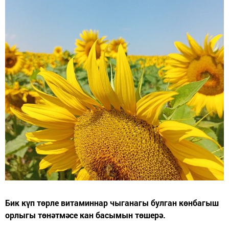
Бик күп төрле витаминнар чыганагы булган көнбагыш
орлыгы төнәтмәсе кан басымын төшерә.