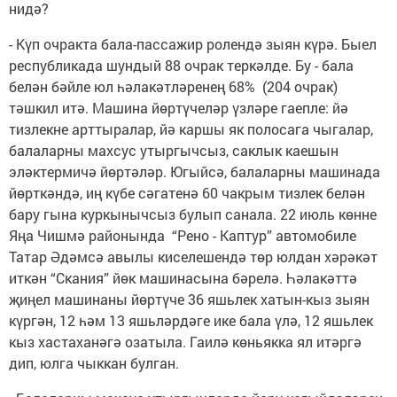
нидә?
- Күп очракта бала-пассажир ролендә зыян күрә. Быел
республикада шундый 88 очрак теркәлде. Бу - бала
белән бәйле юл һәлакәтләренең 68% (204 очрак)
тәшкил итә. Машина йөртүчеләр үзләре гаепле: йә
тизлекне арттыралар, йә каршы як полосага чыгалар,
балаларны махсус утыргычсыз, саклык каешын
эләктермичә йөртәләр. Югыйсә, балаларны машинада
йөрткәндә, иң күбе сәгатенә 60 чакрым тизлек белән
бару гына куркынычсыз булып санала. 22 июль көнне
Яңа Чишмә районында “Рено - Каптур” автомобиле
Татар Әдәмсә авылы киселешендә төр юлдан хәрәкәт
иткән “Скания” йөк машинасына бәрелә. Һәлакәттә
җиңел машинаны йөртүче 36 яшьлек хатын-кыз зыян
күргән, 12 һәм 13 яшьләрдәге ике бала үлә, 12 яшьлек
кыз хастаханәгә озатыла. Гаилә көньякка ял итәргә
дип, юлга чыккан булган.