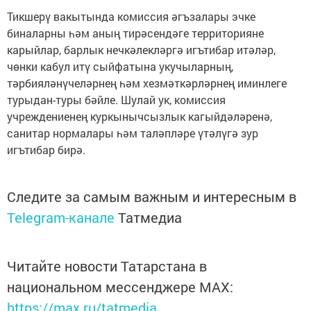
Тикшерү вакытында комиссия әгъзалары эчке
биналарны һәм аның тирәсендәге территорияне
карыйлар, барлык нечкәлекләргә игътибар итәләр,
чөнки кабул итү сыйфатына укучыларның,
тәрбияләнүчеләрнең һәм хезмәткәрләрнең иминлеге
турыдан-туры бәйле. Шулай ук, комиссия
учреждениенең куркынычсызлык кагыйдәләренә,
санитар нормалары һәм таләпләре үтәлүгә зур
игътибар бирә.
Следите за самым важным и интересным в
Telegram-канале
Татмедиа
Читайте новости Татарстана в
национальном мессенджере MАХ:
https://max.ru/tatmedia