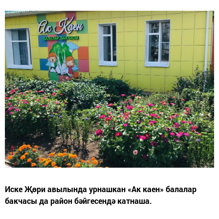
Иске Җөри авылында урнашкан «Ак каен» балалар
бакчасы да район бәйгесендә катнаша.