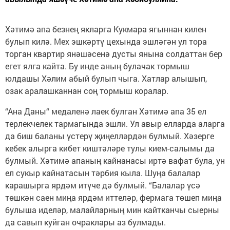
Хәтимә апа безнең якларга Кукмара ягыннан килен
булып килә. Мех эшкәртү цехында эшләгән ул тора
торган квартир янәшәсенә дусты янына солдаттан бер
егет ялга кайта. Бу инде аның булачак тормыш
юлдашы Хәлим абый булып чыга. Хатлар алышып,
озак аралашканнан соң тормыш коралар.
“Ана Даны“ медаленә лаек булган Хәтимә апа 35 ел
терлекчелек тармагында эшли. Ул авыр елларда аларга
да биш баланы үстерү җиңелләрдән булмый. Хәзерге
кебек алырга кибет киштәләре тулы кием-салымы да
булмый. Хәтимә апаның кайнанасы иртә вафат була, ун
ел сукыр кайнатасын тәрбия кыла. Шуңа балалар
карашырга ярдәм итүче дә булмый. “Балалар үсә
төшкән саен миңа ярдәм иттеләр, фермага төшеп миңа
булыша иделәр, малайларның мин кайтканчы сыерны
да савып куйган очраклары аз булмады.