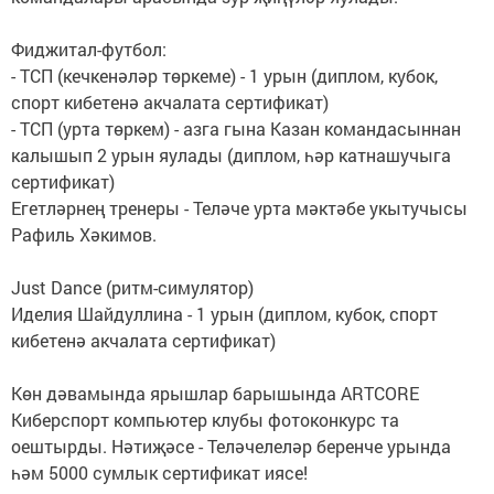
Фиджитал-футбол:
- ТСП (кечкенәләр төркеме) - 1 урын (диплом, кубок,
спорт кибетенә акчалата сертификат)
- ТСП (урта төркем) - азга гына Казан командасыннан
калышып 2 урын яулады (диплом, һәр катнашучыга
сертификат)
Егетләрнең тренеры - Теләче урта мәктәбе укытучысы
Рафиль Хәкимов.
Just Dance (ритм-симулятор)
Иделия Шайдуллина - 1 урын (диплом, кубок, спорт
кибетенә акчалата сертификат)
Көн дәвамында ярышлар барышында ARTCORE
Киберспорт компьютер клубы фотоконкурс та
оештырды. Нәтиҗәсе - Теләчелеләр беренче урында
һәм 5000 сумлык сертификат иясе!