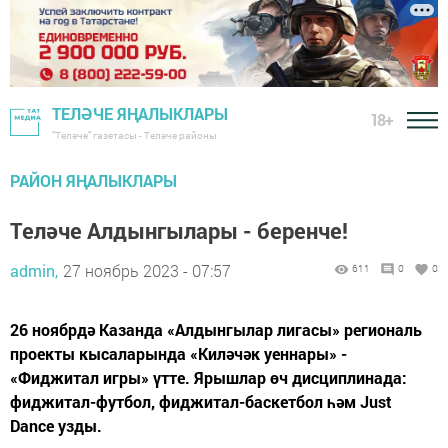
ТЕЛӘЧЕ ЯҢАЛЫКЛАРЫ
18+
"Теләче" газетасы - Теләче районы
РАЙОН ЯҢАЛЫКЛАРЫ
Теләче Алдынгылары - беренче!
admin,
27 ноябрь 2023 - 07:57
611
0
0
26 ноябрдә Казанда «Алдынгылар лигасы» региональ
проекты кысаларында «Киләчәк уеннары» -
«Фиджитал игры» үтте. Ярышлар өч дисциплинада:
фиджитал-футбол, фиджитал-баскетбол һәм Just
Dance узды.