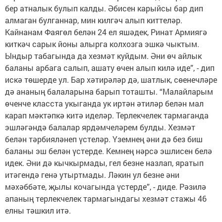
бер атналык булып калды. Әбисен карыйсы бар дип
алмаган булганнар, мин килгәч алып киттеләр.
Кайнанам Фаягөл белән 24 ел яшәдек, Ринат Армиягә
киткәч сарык йоны алырга колхозга эшкә чыктым.
Ындыр табагында да хезмәт куйдым. Әни өч айлык
баланы арбага салып, ашату өчен алып килә иде”, - дип
искә төшерде ул. Бар хәтирәләр дә, шатлык, сөенечләре
дә ананың балаларына барып тоташты. “Малайларым
өченче класста укыганда ук иртән әтиләр белән мал
карап мәктәпкә китә иделәр. Терлекчелек тармаганда
эшләгәндә балалар ярдәмчеләрем булды. Хезмәт
белән тәрбияләнеп үстеләр. Үземнең әни дә без биш
баланы эш белән үстерде. Кемнең нәрсә эшлисен белә
идек. Әни дә кычкырмады, гел безне назлап, яратып
итәгендә генә утыртмады. Ләкин ул безне әни
мәхәббәте, җылы кочагында үстерде”, - диде. Рәзилә
апаның терлекчелек тармагындагы хезмәт стажы 46
елны тәшкил итә.