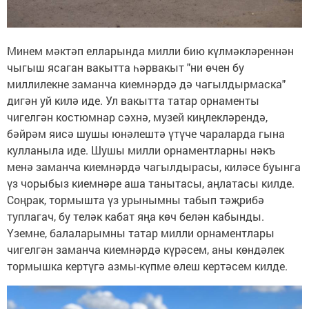
Минем мәктәп елларында милли бию күлмәкләреннән
чыгыш ясаган вакытта һәрвакыт "ни өчен бу
миллилекне заманча киемнәрдә дә чагылдырмаска"
дигән уй килә иде. Ул вакытта татар орнаменты
чигелгән костюмнар сәхнә, музей киңлекләрендә,
бәйрәм яисә шушы юнәлештә үтүче чараларда гына
кулланыла иде. Шушы милли орнаментларны нәкъ
менә заманча киемнәрдә чагылдырасы, киләсе буынга
үз чорыбыз киемнәре аша танытасы, аңлатасы килде.
Соңрак, тормышта үз урынымны табып тәҗрибә
туплагач, бу теләк кабат яңа көч белән кабынды.
Үземне, балаларымны татар милли орнаментлары
чигелгән заманча киемнәрдә күрәсем, аны көндәлек
тормышка кертүгә азмы-күпме өлеш кертәсем килде.