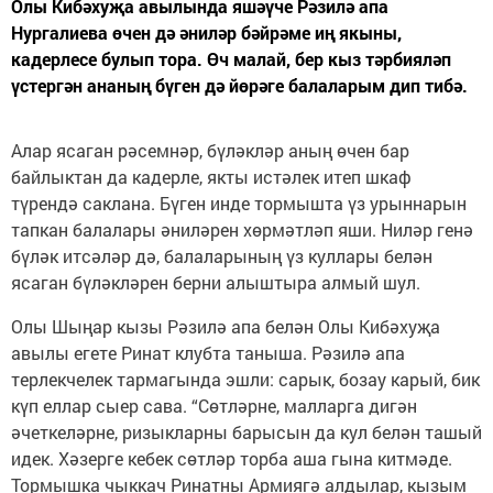
Олы Кибәхуҗа авылында яшәүче Рәзилә апа
Нургалиева өчен дә әниләр бәйрәме иң якыны,
кадерлесе булып тора. Өч малай, бер кыз тәрбияләп
үстергән ананың бүген дә йөрәге балаларым дип тибә.
Алар ясаган рәсемнәр, бүләкләр аның өчен бар
байлыктан да кадерле, якты истәлек итеп шкаф
түрендә саклана. Бүген инде тормышта үз урыннарын
тапкан балалары әниләрен хөрмәтләп яши. Ниләр генә
бүләк итсәләр дә, балаларының үз куллары белән
ясаган бүләкләрен берни алыштыра алмый шул.
Олы Шыңар кызы Рәзилә апа белән Олы Кибәхуҗа
авылы егете Ринат клубта таныша. Рәзилә апа
терлекчелек тармагында эшли: сарык, бозау карый, бик
күп еллар сыер сава. “Сөтләрне, малларга дигән
әчеткеләрне, ризыкларны барысын да кул белән ташый
идек. Хәзерге кебек сөтләр торба аша гына китмәде.
Тормышка чыккач Ринатны Армиягә алдылар, кызым