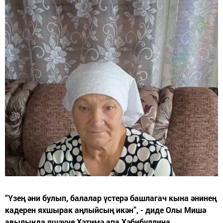
“Үзең әни булып, балалар үстерә башлагач кына әнинең
кадерен яхшырак аңлыйсың икән”, - диде Олы Мишә
авылында яшәүче Хәтимә апа Хәбибуллина.