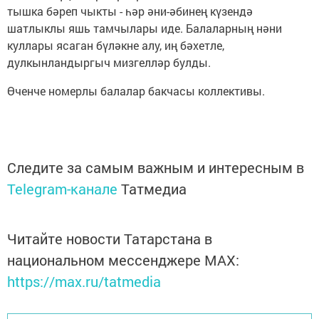
тышка бәреп чыкты - һәр әни-әбинең күзендә
шатлыклы яшь тамчылары иде. Балаларның нәни
куллары ясаган бүләкне алу, иң бәхетле,
дулкынландыргыч мизгелләр булды.
Өченче номерлы балалар бакчасы коллективы.
Следите за самым важным и интересным в
Telegram-канале
Татмедиа
Читайте новости Татарстана в
национальном мессенджере MАХ:
https://max.ru/tatmedia