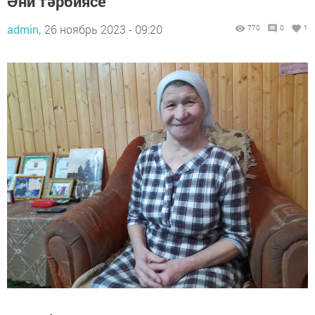
Әни тәрбиясе
admin,
26 ноябрь 2023 - 09:20
770
0
1