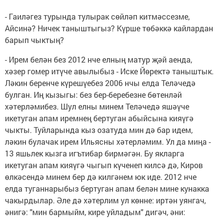
- Гаиләгез турында тулырак сөйләп китмәссезме,
Айсинә? Ничек таныштыгыз? Күрше төбәккә кайлардан
барып чыктың?
- Ирем белән без 2012 нче елның матур җәй аенда,
хәзер гомер итүче авылыбыз - Иске Йөректә таныштык.
Ләкин беренче күрешүебез 2006 нчы елда Теләчедә
булган. Иң кызыгы: без бер-беребезне бөтенләй
хәтерләмибез. Шул елны минем Теләчедә яшәүче
икетуган апам иремнең бертуган абыйсына кияүгә
чыкты. Туйларында кыз озатуда мин дә бар идем,
ләкин булачак ирем Ильясны хәтерләмим. Ул да миңа -
13 яшьлек кызга игътибар бирмәгән. Бу якларга
икетуган апам кияүгә чыгып күченеп килсә дә, Киров
өлкәсендә минем бер дә килгәнем юк иде. 2012 нче
елда туганнарыбыз бертуган апам белән мине кунакка
чакырдылар. Әле дә хәтерлим ул көнне: иртән уянгач,
әнигә: "мин бармыйм, кире уйладым" дигәч, әни: