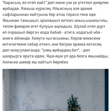
"барасың, ял итеп кайт" дип мине үзе үк үгетләп диярлек
җибәрде. Язмыш күрәсең. Ильясның әле армия
сафларыннан кайтуына бер атна тирәсе генә иде.
Якыннан танышып, аралашып киткәч аның ышанычлы,
төпле фикерле егет булуын аңладым. Шулай итеп дүрт
ел очрашып йөргәч кода бабай - әтигә, кодагый әби -
әнигә әйләнде. Кияүгә чыгасымны, Киров өлкәсенә
китәчәгемне хәбәр иткәч, әни бигрәк еракка китәсең
дип моңсуланганда: "үзең җибәрдең бит", - дип
шаярырга ярата идем. Яши-яши ул ара безгә якынайды,
Аллаһка шөкер еш кайтып йөрибез.