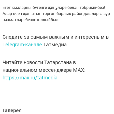
Егет-кызларны бүгенге җиңүләре белән тәбриклибез!
Алар өчен җан атып торган барлык райондашларга зур
рәхмәтләребезне юллыйбыз.
Следите за самым важным и интересным в
Telegram-канале
Татмедиа
Читайте новости Татарстана в
национальном мессенджере MАХ:
https://max.ru/tatmedia
Галерея