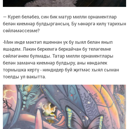
— Күреп беләбез, син бик матур милли орнаментлар
белән киемнәр булдыргансың. Бу һөнәргә килү тарихын
сөйләмәссезме?
-Мин инде мәктәп яшеннән үк бу хыял белән янып
яшәдем. Ләкин беркемгә беркайчан бу теләгемне
сөйләгәнем булмады. Татар милли орнаментлары
белән заманча киемнәр булдыру, аны көндәлек
тормышка кертү - ниндидер буй җитмәс хыял сыман
тоелды ул вакытта.