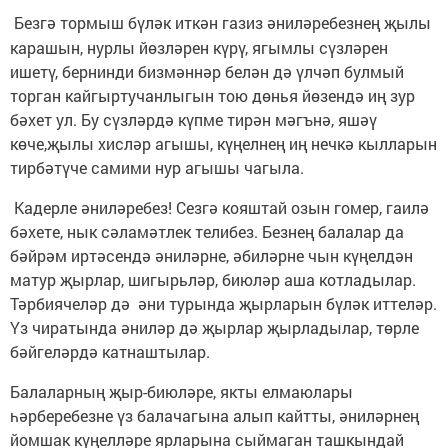
Безгә тормыш бүләк иткән газиз әниләребезнең җылы
карашын, нурлы йөзләрен күрү, ягымлы сүзләрен
ишетү, бернинди бизмәннәр белән дә үлчәп булмый
торган кайгыртучанлыгын тою дөнья йөзендә иң зур
бәхет ул. Бу сүзләрдә күпме тирән мәгънә, яшәү
көче,җылы хисләр агышы, күңелнең иң нечкә кылларын
тирбәтүче самими нур агышы чагыла.
Кадерле әниләребез! Сезгә кояштай озын гомер, гаилә
бәхете, нык сәламәтлек телибез. Безнең балалар да
бәйрәм иртәсендә әниләрне, әбиләрне чын күңелдән
матур җырлар, шигырьләр, биюләр аша котладылар.
Тәрбиячеләр дә әни турында җырларын бүләк иттеләр.
Үз чиратында әниләр дә җырлар җырладылар, төрле
бәйгеләрдә катнаштылар.
Балаларның җыр-биюләре, якты елмаюлары
һәрберебезне үз балачагына алып кайтты, әниләрнең
йомшак күңелләре ярларына сыймаган ташкындай