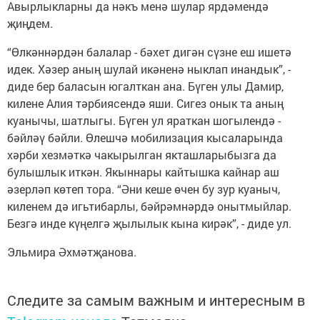
Авырлыкларны да нәкъ менә шулар ярдәмендә
җиңдем.
“Өлкәннәрдән балалар - бәхет дигән сүзне еш ишетә
идек. Хәзер аның шулай икәненә ныклап инандык”, -
диде бер баласын югалткан ана. Бүген улы Дамир,
килене Алия тәрбиясендә яши. Сигез онык та аның
куанычы, шатлыгы. Бүген ул яраткан шогылендә -
бәйләү бәйли. Өлешчә мобилизация кысаларында
хәрби хезмәткә чакырылган якташларыбызга да
булышлык иткән. Якыннары кайтышка кайнар аш
әзерләп көтеп тора. “Әни кеше өчен бу зур куаныч,
киленем дә игьтибарлы, бәйрәмнәрдә онытмыйлар.
Безгә инде күңелгә җылылык кына кирәк”, - диде ул.
Эльмира Әхмәтҗанова.
Следите за самым важным и интересным в