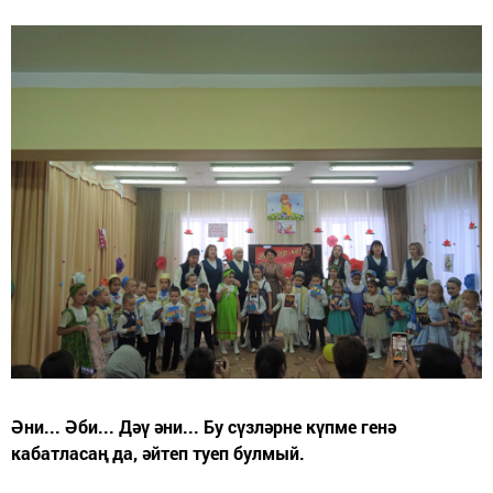
Әни... Әби... Дәү әни... Бу сүзләрне күпме генә
кабатласаң да, әйтеп туеп булмый.