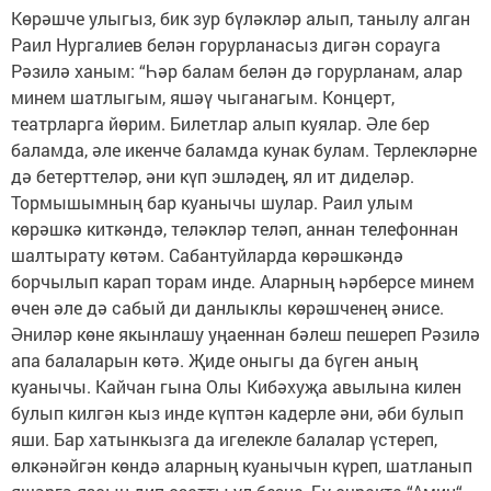
Көрәшче улыгыз, бик зур бүләкләр алып, танылу алган
Раил Нургалиев белән горурланасыз дигән сорауга
Рәзилә ханым: “Һәр балам белән дә горурланам, алар
минем шатлыгым, яшәү чыганагым. Концерт,
театрларга йөрим. Билетлар алып куялар. Әле бер
баламда, әле икенче баламда кунак булам. Терлекләрне
дә бетерттеләр, әни күп эшләдең, ял ит диделәр.
Тормышымның бар куанычы шулар. Раил улым
көрәшкә киткәндә, теләкләр теләп, аннан телефоннан
шалтырату көтәм. Сабантуйларда көрәшкәндә
борчылып карап торам инде. Аларның һәрберсе минем
өчен әле дә сабый ди данлыклы көрәшченең әнисе.
Әниләр көне якынлашу уңаеннан бәлеш пешереп Рәзилә
апа балаларын көтә. Җиде оныгы да бүген аның
куанычы. Кайчан гына Олы Кибәхуҗа авылына килен
булып килгән кыз инде күптән кадерле әни, әби булып
яши. Бар хатынкызга да игелекле балалар үстереп,
өлкәнәйгән көндә аларның куанычын күреп, шатланып