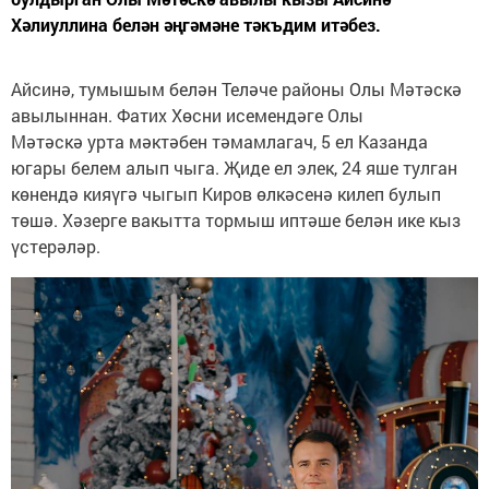
Хәлиуллина белән әңгәмәне тәкъдим итәбез.
Айсинә, тумышым белән Теләче районы Олы Мәтәскә
авылыннан. Фатих Хөсни исемендәге Олы
Мәтәскә урта мәктәбен тәмамлагач, 5 ел Казанда
югары белем алып чыга. Җиде ел элек, 24 яше тулган
көнендә кияүгә чыгып Киров өлкәсенә килеп булып
төшә. Хәзерге вакытта тормыш иптәше белән ике кыз
үстерәләр.