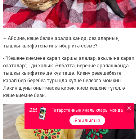
– Айсинә, кеше белән аралашканда, сез аларның
тышкы кыяфәтенә игътибар итә-сезме?
- "Кешене киеменә карап каршы алалар, акылына карап
озаталар", - ди халык. Әлбәттә, беренче аралашканда
тышкы кыяфәткә дә күз төшә. Киенү рәвешебезгә
карап бер-беребез турында күпне белергә мөмкин.
Ләкин шуны онытмаска кирәк: кием кешене түгел, ә
кеше киемне бизи.
Татарстанның яңалыклары монда
Язылыгыз