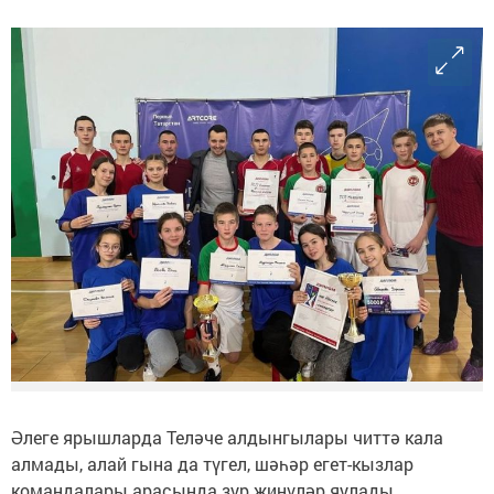
Әлеге ярышларда Теләче алдынгылары читтә кала
алмады, алай гына да түгел, шәһәр егет-кызлар
командалары арасында зур җиңүләр яулады.