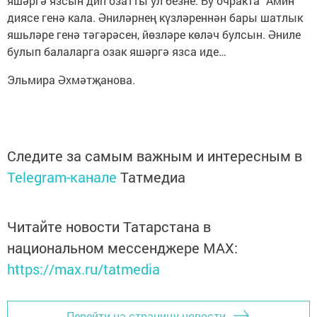
яшәргә язсын дип озатты ул безне. Бу очракта “Амин“
диясе генә кала. Әниләрнең күзләреннән бары шатлык
яшьләре генә тәгәрәсен, йөзләре көләч булсын. Әниле
булып балаларга озак яшәргә язса иде…
Эльмира Әхмәтҗанова.
Следите за самым важным и интересным в
Telegram-канале
Татмедиа
Читайте новости Татарстана в
национальном мессенджере MАХ:
https://max.ru/tatmedia
Перейти на страницу новости