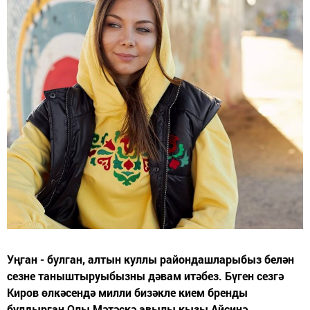
Уңган - булган, алтын куллы райондашларыбыз белән
сезне таныштыруыбызны дәвам итәбез. Бүген сезгә
Киров өлкәсендә милли бизәкле кием бренды
булдырган Олы Мәтәскә авылы кызы Айсинә