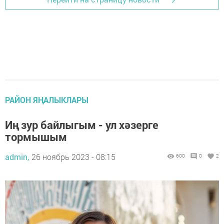
РАЙОН ЯҢАЛЫКЛАРЫ
Иң зур байлыгым - ул хәзерге
тормышым
admin,
26 ноябрь 2023 - 08:15
600
0
2