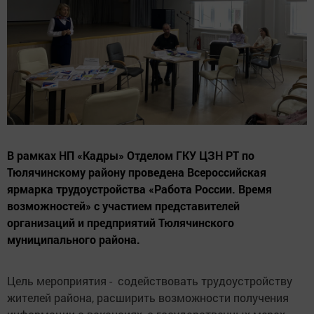
В рамках НП «Кадры» Отделом ГКУ ЦЗН РТ по
Тюлячинскому району проведена Всероссийская
ярмарка трудоустройства «Работа России. Время
возможностей» с участием представителей
организаций и предприятий Тюлячинского
муниципального района.
Цель мероприятия - содействовать трудоустройству
жителей района, расширить возможности получения