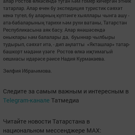
алар Ростов өлкәсендә туган һәм гомер кичергән этник
татарлар. Алар өчен бу экспедиция туристик сәяхәт
кенә түгел, бу аларның күптәнге хыяллары чынга ашу -
ата-бабаларының тарихи һәм рухи ватаны, Татарстан
Республикасына аяк басу. Алар янәшәсендә
оныклары һәм балалары да, буыннар чылбыры
тудырып, сәяхәт итә, - дип аңлатты «Якташлар» татар-
башкорт мәдәни үзәге Ростов өлкә иҗтимагый
оешмасы идарәсе рәисе Надия Курмакаева.
Зөлфия Ибраһимова.
Следите за самым важным и интересным в
Telegram-канале
Татмедиа
Читайте новости Татарстана в
национальном мессенджере MАХ: