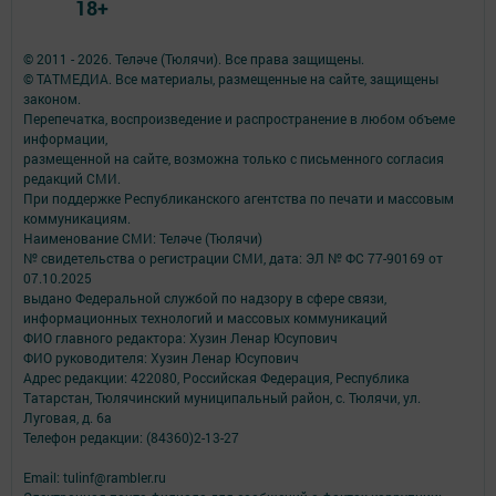
18+
© 2011 - 2026. Теләче (Тюлячи). Все права защищены.
© ТАТМЕДИА. Все материалы, размещенные на сайте, защищены
законом.
Перепечатка, воспроизведение и распространение в любом объеме
информации,
размещенной на сайте, возможна только с письменного согласия
редакций СМИ.
При поддержке Республиканского агентства по печати и массовым
коммуникациям.
Наименование СМИ: Теләче (Тюлячи)
№ свидетельства о регистрации СМИ, дата: ЭЛ № ФС 77-90169 от
07.10.2025
выдано Федеральной службой по надзору в сфере связи,
информационных технологий и массовых коммуникаций
ФИО главного редактора: Хузин Ленар Юсупович
ФИО руководителя: Хузин Ленар Юсупович
Адрес редакции: 422080, Российская Федерация, Республика
Татарстан, Тюлячинский муниципальный район, с. Тюлячи, ул.
Луговая, д. 6а
Телефон редакции: (84360)2-⁠13-⁠27
Email: tulinf@rambler.ru