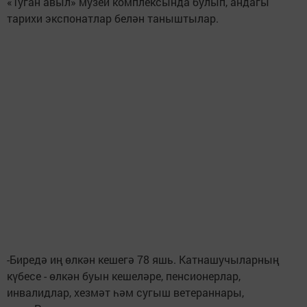
«Туган авыл» музей комплексында булып, андагы
тарихи экспонатлар белән таныштылар.
-Биредә иң өлкән кешегә 78 яшь. Катнашучыларның
күбесе - өлкән буын кешеләре, пенсионерлар,
инвалидлар, хезмәт һәм сугыш ветераннары,