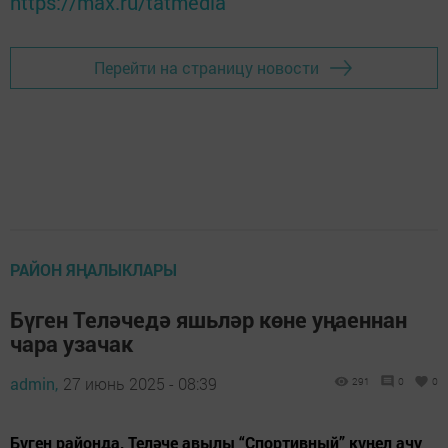
https://max.ru/tatmedia
Перейти на страницу новости
РАЙОН ЯҢАЛЫКЛАРЫ
Бүген Теләчедә яшьләр көне уңаеннан
чара узачак
admin,
27 июнь 2025 - 08:39
291
0
0
Бүген районда, Теләче авылы “Спортивный” күңел ачу