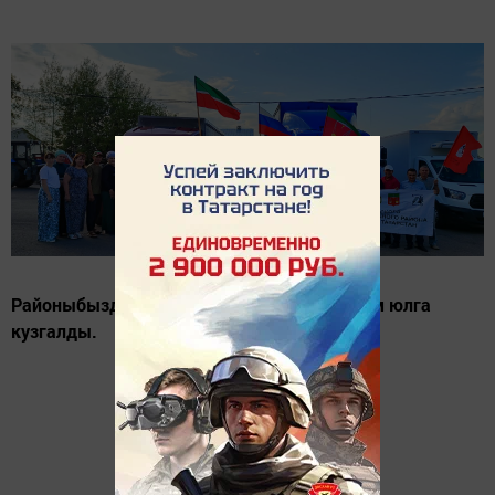
Районыбыздан чираттагы гуманитар ярдәм юлга
кузгалды.