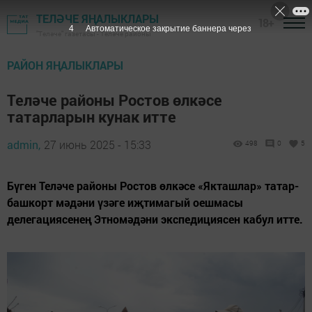
ТЕЛӘЧЕ ЯҢАЛЫКЛАРЫ
18+
3
Автоматическое закрытие баннера через
"Теләче" газетасы - Теләче районы
РАЙОН ЯҢАЛЫКЛАРЫ
Теләче районы Ростов өлкәсе
татарларын кунак итте
admin,
27 июнь 2025 - 15:33
498
0
5
Бүген Теләче районы Ростов өлкәсе «Якташлар» татар-
башкорт мәдәни үзәге иҗтимагый оешмасы
делегациясенең Этномәдәни экспедициясен кабул итте.