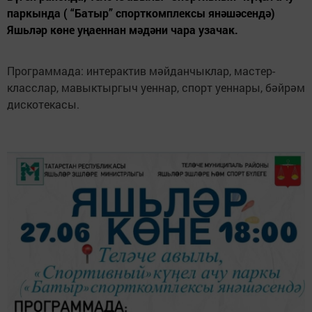
паркында ( “Батыр” спорткомплексы янәшәсендә)
Яшьләр көне уңаеннан мәдәни чара узачак.
Программада: интерактив мәйданчыклар, мастер-
класслар, мавыктыргыч уеннар, спорт уеннары, бәйрәм
дискотекасы.