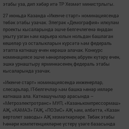
этабы уза, дип хәбәр итә ТР Хезмәт министрлыгы.
27 июньдә Казанда «Икенче старт» номинациясендә
төбәк этабы узачак. Элегрәк «Демография» илкүләм
проекты кысаларында эшче белгечлегенә яңадан
укыту узган һәм карьера юлын нольдан башлаган
кешеләр үз осталыкларын күрсәтә һәм федераль
этапта катнашу өчен көрәшә алачак. Конкурс
номинациясе эшче һөнәрләренең абруен күтәрү өчен,
эшкә урнаштыру ярминкәсенең федераль этабы
кысаларында узачак.
«Икенче старт» номинациясендә инженерлар,
слесарьлар, IT-белгечләр һәм башка һөнәр ияләре
катнаша ала. Катнашучылар арасында –
«Метроэлектротранс» МУП, «Казанькомпрессормаш»
АҖ, «КАМАЗ» ГАҖ, «ПОЗиС» АҖ һәм, әлбәттә, «Казан
вертолет заводы» АҖ хезмәткәрләре. Төбәк этабы
Һөнәри компетенцияләрне үстерү үзәге базасында