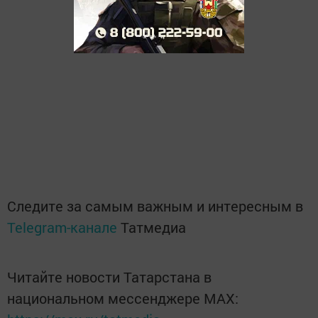
Следите за самым важным и интересным в
Telegram-канале
Татмедиа
Читайте новости Татарстана в
национальном мессенджере MАХ: