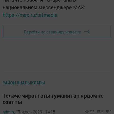
национальном мессенджере MАХ:
https://max.ru/tatmedia
Перейти на страницу новости
РАЙОН ЯҢАЛЫКЛАРЫ
Теләче чираттагы гуманитар ярдәмне
озатты
admin,
27 июнь 2025 - 14:15
332
0
0