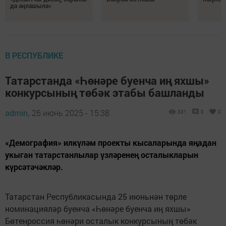
да аңлашыла»
В РЕСПУБЛИКЕ
Татарстанда «Һөнәре буенча иң яхшы»
конкурсының төбәк этабы башланды
admin,
26 июнь 2025 - 15:38
331
0
0
«Демография» илкүләм проекты кысаларында яңадан
укыган татарстанлылар үзләренең осталыкларын
күрсәтәчәкләр.
Татарстан Республикасында 25 июньнән төрле
номинацияләр буенча «Һөнәре буенча иң яхшы»
Бөтенроссия һөнәри осталык конкурсының төбәк