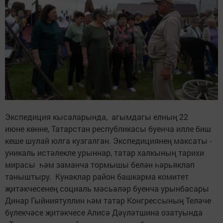
Экспедиция кысаларында, агымдагы елның 22
июне көнне, Татарстан республикасы буенча илле биш
кеше шулай юлга кузгалган. Экспедициянең максаты -
уникаль истәлекле урыннар, татар халкының тарихи
мирасы һәм заманча тормышы белән һәрьяклап
таныштыру. Кунаклар район башкарма комитет
җитәкчесенең социаль мәсьәләр буенча урынбасары
Динар Гыйниятуллин һәм татар Конгрессының Теләче
бүлекчәсе җитәкчесе Алисә Дәүләтшина озатуында