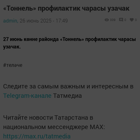
«Тоннель» профилактик чарасы узачак
admin,
26 июнь 2025 - 17:49
339
0
0
27 июнь көнне районда «Тоннель» профилактик чарасы
узачак.
#теләче
Следите за самым важным и интересным в
Telegram-канале
Татмедиа
Читайте новости Татарстана в
национальном мессенджере MАХ:
https://max.ru/tatmedia