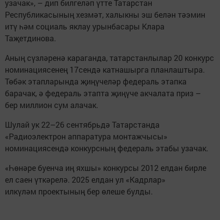
узачак», – дип билгеләп үтте Татарстан
Республикасының хезмәт, халыкны эш белән тәэмин
итү һәм социаль яклау урынбасары Клара
Таҗетдинова.
Аның сүзләренә караганда, татарстанлылар 20 конкурс
номинациясенең 17сендә катнашырга планлаштыра.
Төбәк этапларында җиңүчеләр федераль этапка
барачак, ә федераль этапта җиңүче акчалата приз –
бер миллион сум алачак.
Шулай ук 22–26 сентябрьдә Татарстанда
«Радиоэлектрон аппаратура монтажчысы»
номинациясендә конкурсның федераль этабы узачак.
«Һөнәре буенча иң яхшы» конкурсы 2012 елдан бирле
ел саен үткәрелә. 2025 елдан ул «Кадрлар»
илкүләм проектының бер өлеше булды.