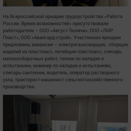
На Всероссийской ярмарке трудоустройства «Работа
России. Время возможностей» присутствовали
работодатели – ООО «Август-Тюлячи», ООО «ЛМР
Пласт», ООО «Авангард-строй». Участникам ярмарки
предложены вакансии – электрогазосварщик, сборщик
изделий из пластмасс, литейщик пластмасс, слесарь
механосборочных работ, техник по наладке и
испытаниям, инженер по наладке и испытаниям,
слесарь-сантехник, водитель, оператор растворного
узла, тракторист-машинист сельскогохозяйственного
производства.