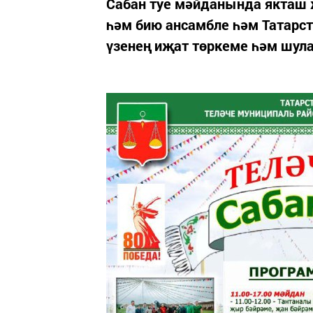
Сабан туе мәйданында якташ
һәм бию ансамбле һәм Татарст
үзенең иҗат төркеме һәм шул