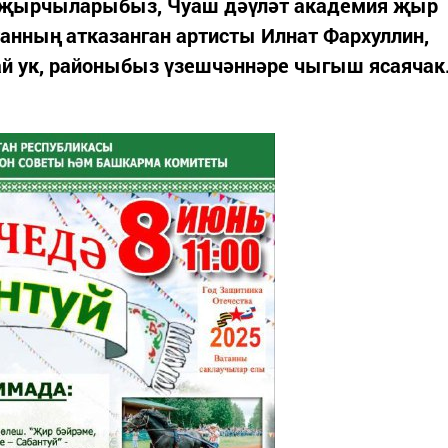
 җырчыларыбыз, Чуаш дәүләт академия җыр
анның атказанган артисты Илнат Фархуллин,
ай ук, районыбыз үзешчәннәре чыгыш ясаячак