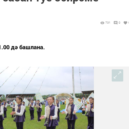
731
0
1.00 дә башлана.