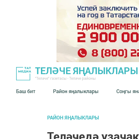
ТЕЛӘЧЕ ЯҢАЛЫКЛАРЫ
"Теләче" газетасы - Теләче районы
Баш бит
Район яңалыклары
Соңгы ян
РАЙОН ЯҢАЛЫКЛАРЫ
Теләчедә узачак