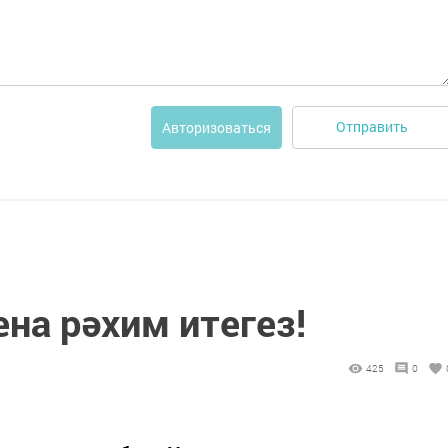
Отправить
Авторизоваться
ена рәхим итегез!
425
0