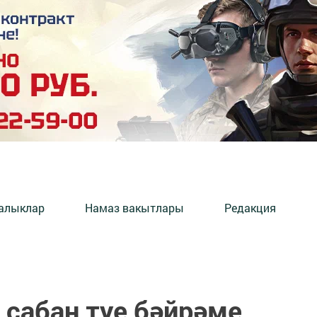
алыклар
Намаз вакытлары
Редакция
 сабан туе бәйрәме