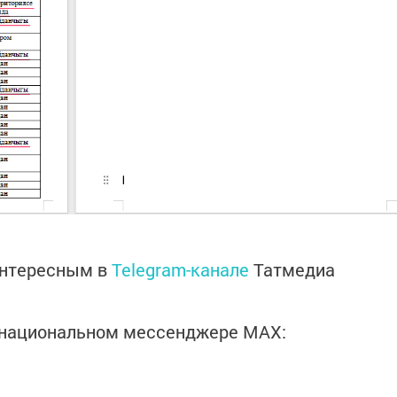
интересным в
Telegram-канале
Татмедиа
в национальном мессенджере MАХ: