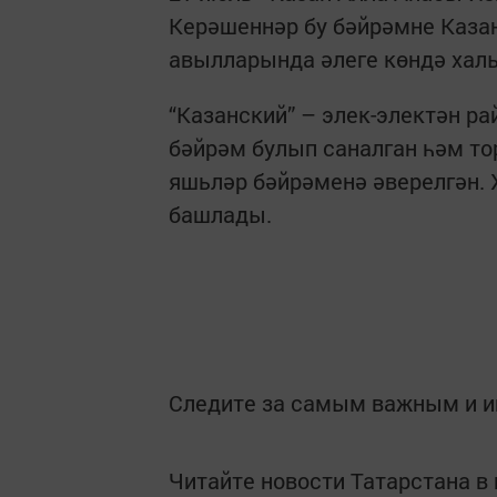
Керәшеннәр бу бәйрәмне Казан
авылларында әлеге көндә халы
“Казанский” – элек-электән 
бәйрәм булып саналган һәм тор
яшьләр бәйрәменә әверелгән. 
башлады.
Следите за самым важным и 
Читайте новости Татарстана 