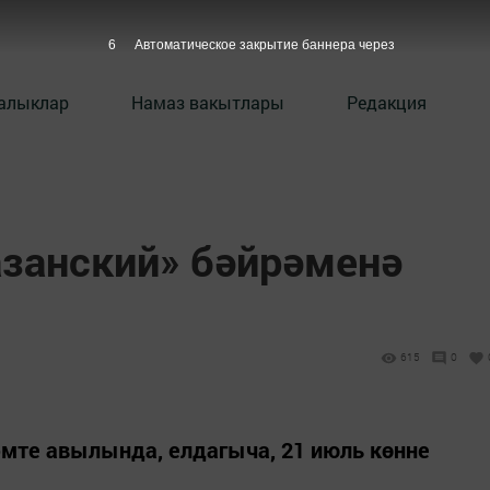
5
Автоматическое закрытие баннера через
алыклар
Намаз вакытлары
Редакция
азанский» бәйрәменә
615
0
әмте авылында, елдагыча, 21 июль көнне