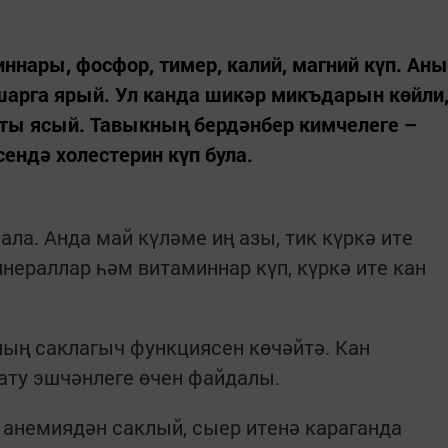
миннары, фосфор, тимер, калий, магний күп. Аны
ашарга ярый. Ул канда шикәр микъдарын көйли
нты ясый. Тавыкның бердәнбер кимчелеге –
сендә холестерин күп була.
нала. Анда май күләме иң азы, тик күркә ите
нераллар һәм витаминнар күп, күркә ите кан
ның саклагыч функциясен көчәйтә. Кан
ту эшчәнлеге өчен файдалы.
, анемиядән саклый, сыер итенә караганда