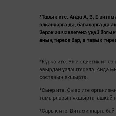
*Тавык ите. Анда А, В, Е вита
өлкәннәргә дә, балаларга да 
йөрәк эшчәнлегенә уңай йогы
аның тиресе бар, ә тавык тире
*Күркә ите. Ул иң диетик ит са
авырдан үзләштерелә. Анда ми
составын яхшырта.
*Сыер ите. Сыер ите организм
тамырларын яхшырта, ашкайна
*Сарык ите. Витаминнарга бай