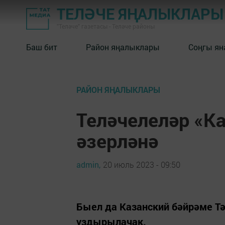
ТЕЛӘЧЕ ЯҢАЛЫКЛАРЫ
"Теләче" газетасы - Теләче районы
Баш бит
Район яңалыклары
Соңгы ян
РАЙОН ЯҢАЛЫКЛАРЫ
Теләчелеләр «К
әзерләнә
admin,
20 июль 2023 - 09:50
Быел да Казанский бәйрәме Т
уздырылачак.