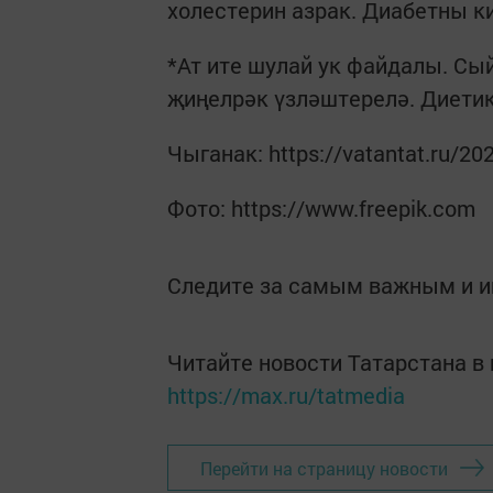
холестерин азрак. Диабетны к
*Ат ите шулай ук файдалы. Сы
җиңелрәк үзләштерелә. Диетик
Чыганак: https://vatantat.ru/2
Фото: https://www.freepik.com
Следите за самым важным и 
Читайте новости Татарстана 
https://max.ru/tatmedia
Перейти на страницу новости