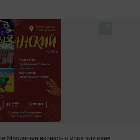
зге Марияның иконасын искә алу көне.