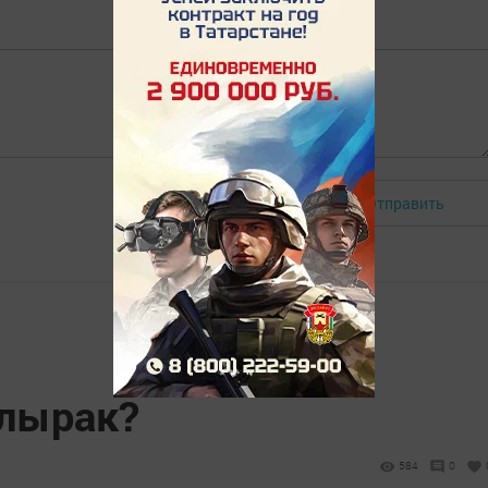
Отправить
Авторизоваться
алырак?
584
0