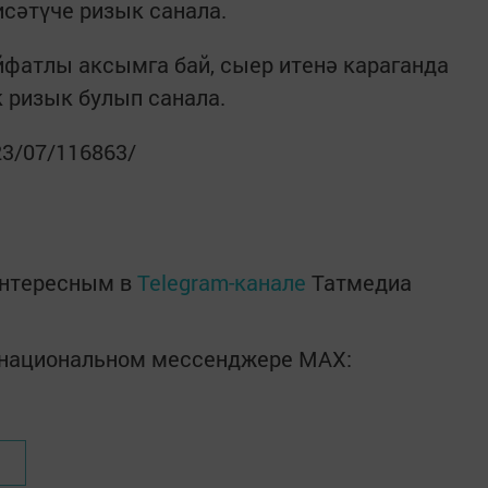
исәтүче ризык санала.
йфатлы аксымга бай, сыер итенә караганда
 ризык булып санала.
023/07/116863/
интересным в
Telegram-канале
Татмедиа
в национальном мессенджере MАХ: