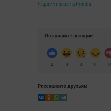
https://max.ru/tatmedia
Оставляйте реакции
0
0
0
0
0
Расскажите друзьям