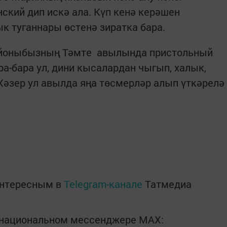
ский дип искә ала. Күп кенә керәшен
к туганнары өстенә зиратка бара.
районыбызның Тәмте авылында пристольный
а-бара ул, дини кысалардан чыгып, халык,
Хәзер ул авылда яңа төсмерләр алып үткәрелә
интересным в
Telegram-канале
Татмедиа
в национальном мессенджере MАХ: