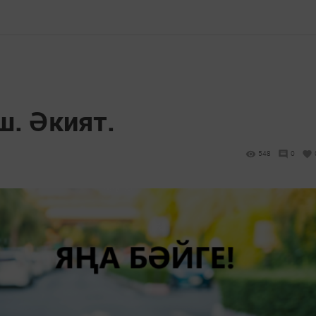
. Әкият.
548
0