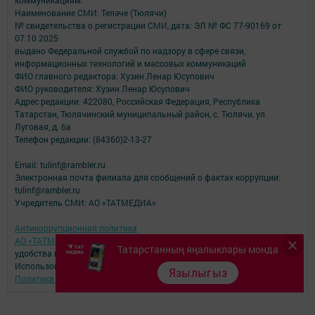
коммуникациям.
Наименование СМИ: Теләче (Тюлячи)
№ свидетельства о регистрации СМИ, дата: ЭЛ № ФС 77-90169 от
07.10.2025
выдано Федеральной службой по надзору в сфере связи,
информационных технологий и массовых коммуникаций
ФИО главного редактора: Хузин Ленар Юсупович
ФИО руководителя: Хузин Ленар Юсупович
Адрес редакции: 422080, Российская Федерация, Республика
Татарстан, Тюлячинский муниципальный район, с. Тюлячи, ул.
Луговая, д. 6а
Телефон редакции: (84360)2-⁠13-⁠27
Email: tulinf@rambler.ru
Электронная почта филиала для сообщений о фактах коррупции:
tulinf@rambler.ru
Учредитель СМИ: АО «ТАТМЕДИА»
Антикоррупционная политика
АО «ТАТМЕДИА» использует «cookie»
для персонализации сервисов и
Татарстанның яңалыклары монда
удобства пользователей сайтом.
Использование «cookie» можно отменить в настройках браузера.
Язылыгыз
Политика конфиденциальности