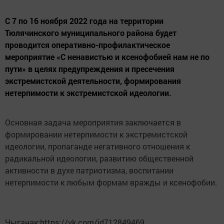
С 7 по 16 ноября 2022 года на территории
Тюлячинского муниципального района будет
проводится оперативно-профилактическое
мероприятие «С ненавистью и ксенофобией нам не по
пути» в целях предупреждения и пресечения
экстремистской деятельности, формирования
нетерпимости к экстремистской идеологии.
Основная задача мероприятия заключается в
формировании нетерпимости к экстремистской
идеологии, пропаганде негативного отношения к
радикальной идеологии, развитию общественной
активности в духе патриотизма, воспитании
нетерпимости к любым формам вражды и ксенофобии.
Чыганак:https://vk.com/id712849469