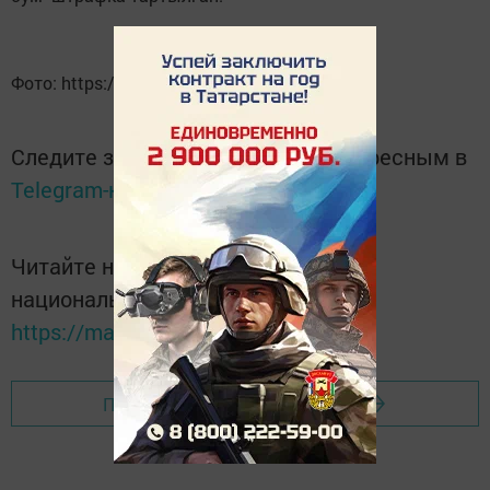
Фото: https://www.freepik.com
Следите за самым важным и интересным в
Telegram-канале
Татмедиа
Читайте новости Татарстана в
национальном мессенджере MАХ:
https://max.ru/tatmedia
Перейти на страницу новости