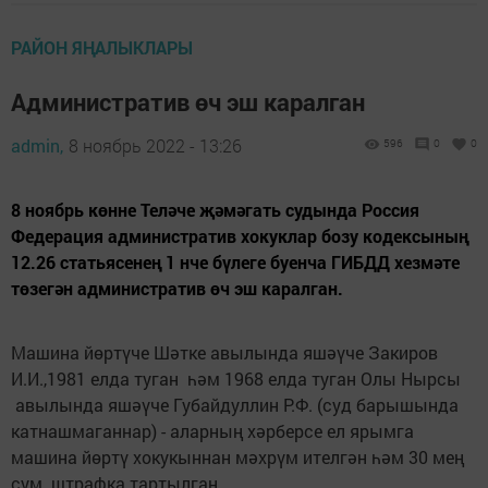
РАЙОН ЯҢАЛЫКЛАРЫ
Административ өч эш каралган
admin,
8 ноябрь 2022 - 13:26
596
0
0
8 ноябрь көнне Теләче җәмәгать судында Россия
Федерация административ хокуклар бозу кодексының
12.26 статьясенең 1 нче бүлеге буенча ГИБДД хезмәте
төзегән административ өч эш каралган.
Машина йөртүче Шәтке авылында яшәүче Закиров
И.И.,1981 елда туган һәм 1968 елда туган Олы Нырсы
авылында яшәүче Губайдуллин Р.Ф. (суд барышында
катнашмаганнар) - аларның хәрберсе ел ярымга
машина йөртү хокукыннан мәхрүм ителгән һәм 30 мең
сум штрафка тартылган.