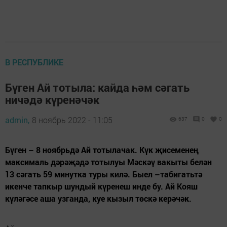
В РЕСПУБЛИКЕ
Бүген Ай тотыла: кайда һәм сәгать
ничәдә күренәчәк
admin,
8 ноябрь 2022 - 11:05
637
0
0
Бүген – 8 ноябрьдә Ай тотылачак. Күк җисеменең
максималь дәрәҗәдә тотылуы Мәскәү вакыты белән
13 сәгать 59 минутка туры килә. Быел –табигатьтә
икенче тапкыр шундый күренеш инде бу. Ай Кояш
күләгәсе аша узганда, куе кызыл төскә керәчәк.