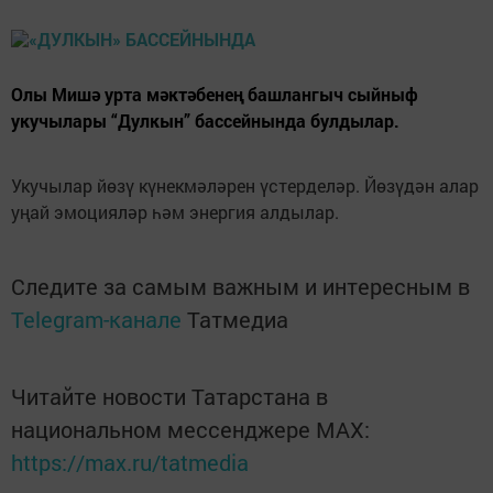
Олы Мишә урта мәктәбенең башлангыч сыйныф
укучылары “Дулкын” бассейнында булдылар.
Укучылар йөзү күнекмәләрен үстерделәр. Йөзүдән алар
уңай эмоцияләр һәм энергия алдылар.
Следите за самым важным и интересным в
Telegram-канале
Татмедиа
Читайте новости Татарстана в
национальном мессенджере MАХ:
https://max.ru/tatmedia