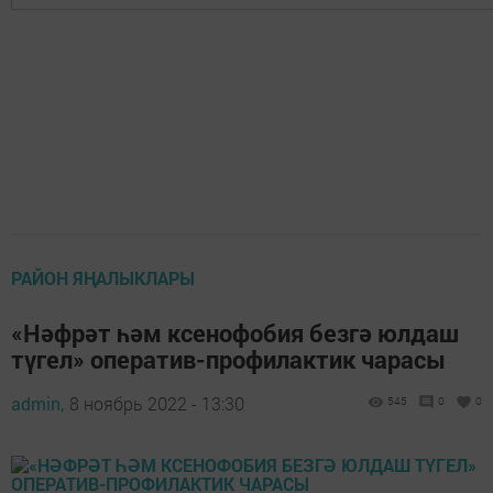
РАЙОН ЯҢАЛЫКЛАРЫ
«Нәфрәт һәм ксенофобия безгә юлдаш
түгел» оператив-профилактик чарасы
admin,
8 ноябрь 2022 - 13:30
545
0
0