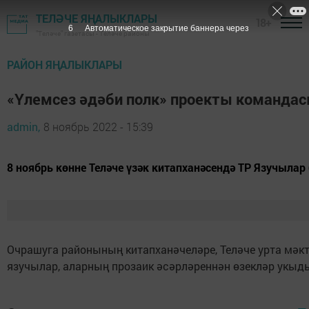
ТЕЛӘЧЕ ЯҢАЛЫКЛАРЫ
18+
5
Автоматическое закрытие баннера через
"Теләче" газетасы - Теләче районы
РАЙОН ЯҢАЛЫКЛАРЫ
«Үлемсез әдәби полк» проекты команда
admin,
8 ноябрь 2022 - 15:39
8 ноябрь көнне Теләче үзәк китапханәсендә ТР Язучыла
Очрашуга районының китапханәчеләре, Теләче урта мәк
язучылар, аларның прозаик әсәрләреннән өзекләр укыд