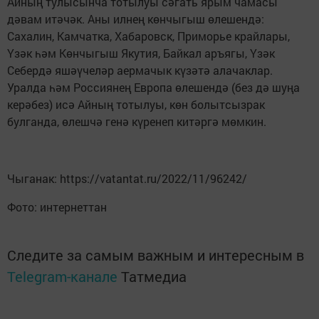
Айның тулысынча тотылуы сәгать ярым чамасы
дәвам итәчәк. Аны илнең көнчыгыш өлешендә:
Сахалин, Камчатка, Хабаровск, Приморье крайлары,
Үзәк һәм Көнчыгыш Якутия, Байкал аръягы, Үзәк
Себердә яшәүчеләр аермачык күзәтә алачаклар.
Уралда һәм Россиянең Европа өлешендә (без дә шуңа
керәбез) исә Айның тотылуы, көн болытсызрак
булганда, өлешчә генә күренеп китәргә мөмкин.
Чыганак: https://vatantat.ru/2022/11/96242/
Фото: интернеттан
Следите за самым важным и интересным в
Telegram-канале
Татмедиа