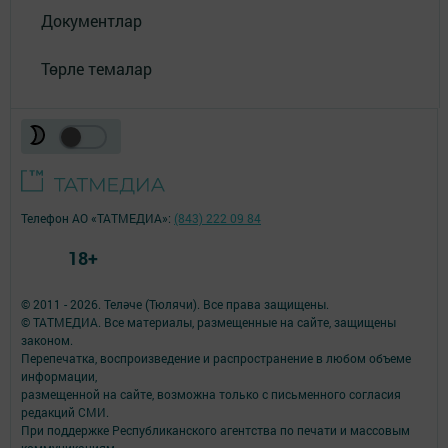
Документлар
Төрле темалар
Телефон АО «ТАТМЕДИА»:
(843) 222 09 84
18+
© 2011 - 2026. Теләче (Тюлячи). Все права защищены.
© ТАТМЕДИА. Все материалы, размещенные на сайте, защищены
законом.
Перепечатка, воспроизведение и распространение в любом объеме
информации,
размещенной на сайте, возможна только с письменного согласия
редакций СМИ.
При поддержке Республиканского агентства по печати и массовым