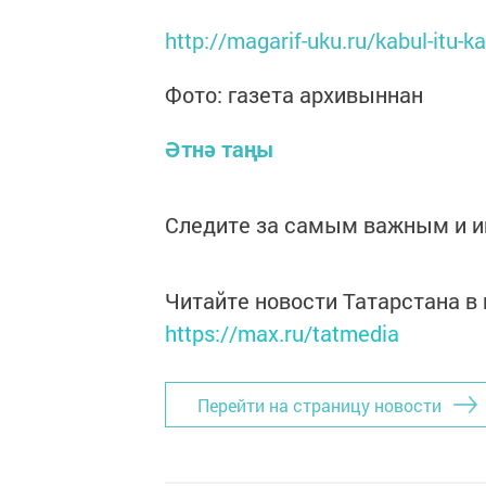
http://magarif-uku.ru/kabul-itu-
Фото: газета архивыннан
Әтнә таңы
Следите за самым важным и 
Читайте новости Татарстана 
https://max.ru/tatmedia
Перейти на страницу новости