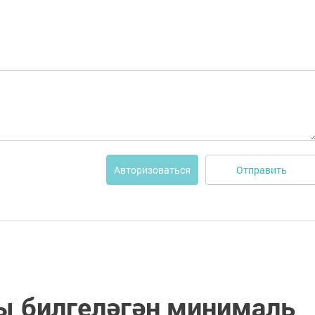
Отправить
Авторизоваться
ы билгеләгән минималь