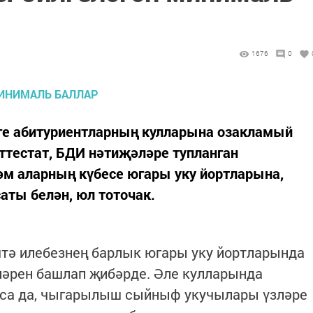
1676
0
нге абитуриентларның кулларына озакламый
ттестат, БДИ нәтиҗәләре тупланган
м аларның күбесе югары уку йортларына,
ты белән, юл тоточак.
штә илебезнең барлык югары уку йортларында
ләрен башлап җибәрде. Әле кулларында
аса да, чыгарылыш сыйныф укучылары үзләре