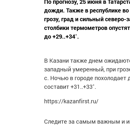
По прогнозу, 25 июня в Татар
дожди. Также в республике во
грозу, град и сильный северо-
столбики термометров опустят
до +29..+34˚.
В Казани также днем ожидаютс
западный умеренный, при гроз
с. Ночью в городе похолодает 
составит +31..+33˚.
https://kazanfirst.ru/
Следите за самым важным и 