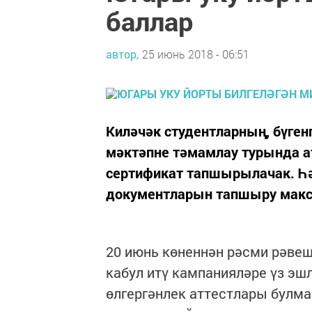
баллар
автор,
25 июнь 2018 - 06:51
Киләчәк студентларның, бүге
мәктәпне тәмамлау турында а
сертификат тапшырылачак. Һә
документларын тапшыру макса
20 июнь көненнән рәсми рәве
кабул итү кампанияләре үз эш
өлгергәнлек аттестлары булм