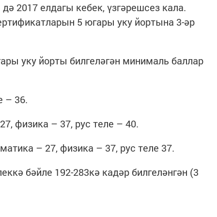
дә 2017 елдагы кебек, үзгәрешсез кала.
ертификатларын 5 югары уку йортына 3-әр
ары уку йорты билгеләгән минималь баллар
 – 36.
7, физика – 37, рус теле – 40.
атика – 27, физика – 37, рус теле 37.
еккә бәйле 192-283кә кадәр билгеләнгән (3