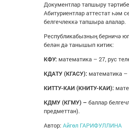
Документлар тапшыру тәртибе 
Абитуриентлар аттестат һәм с
белгечлеккә тапшыра алалар.
Республикабызның берничә юг
белән дә танышып китик:
КФУ:
математика – 27, рус теле
КДАТУ (КГАСУ):
математика – 2
КИТТУ-КАИ (КНИТУ-КАИ):
матем
КДМУ (КГМУ) –
баллар белгечл
предметтан).
Автор:
Айгөл ГАРИФУЛЛИНА