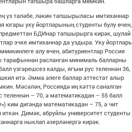
ментларын тапшыра башларга мөмкин.
ең үз таләбе, ләкин тапшырыласы имтиханнар
я югары уку йортларының студенты булу өчен,
ә предметтан БДИнар тапшырырга кирәк, шулай
етлар эчке имтиханнар да уздыра. Уку йортлар
мөмкинлеге алу өчен, абитуриентлар Россия
ы тарафыннан расланган минималь балларны
алл үзгәрешсез калды, ягъни рус теленнән 36,
шкил итә. Әмма әлеге баллар аттестат алыр
мкин. Мәсәлән, Россиядә иң кәттә саналган
теленнән – 70, ә математикадан – 55 балл
) ким дигәндә математикадан – 75, ә чит
 иткән. Димәк, абруйлы университет студенты
иханнарга ныклап әзерләнергә кирәк.