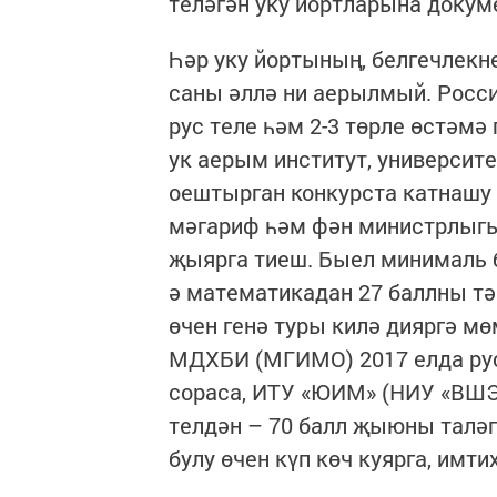
теләгән уку йортларына доку
Һәр уку йортының, белгечлекн
саны әллә ни аерылмый. Росси
рус теле һәм 2-3 төрле өстәм
ук аерым институт, университ
оештырган конкурста катнашу 
мәгариф һәм фән министрлыг
җыярга тиеш. Быел минималь б
ә математикадан 27 баллны тә
өчен генә туры килә дияргә мө
МДХБИ (МГИМО) 2017 елда рус 
сораса, ИТУ «ЮИМ» (НИУ «ВШЭ»
телдән – 70 балл җыюны таләп
булу өчен күп көч куярга, имт