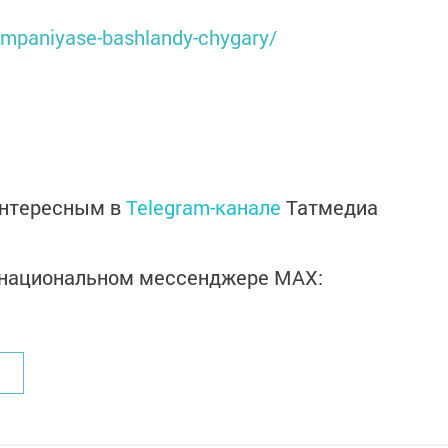
kampaniyase-bashlandy-chygary/
интересным в
Telegram-канале
Татмедиа
в национальном мессенджере MАХ: