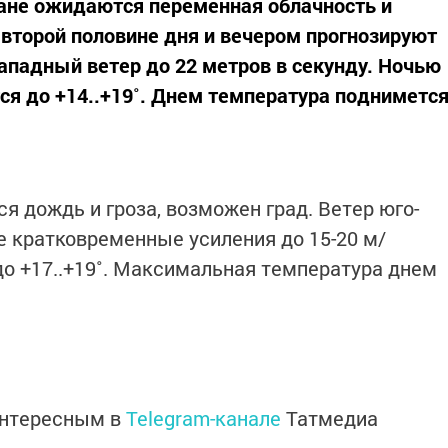
стане ожидаются переменная облачность и
 второй половине дня и вечером прогнозируют
западный ветер до 22 метров в секунду. Ночью
ся до +14..+19˚. Днем температура подниметс
я дождь и гроза, возможен град. Ветер юго-
е кратковременные усиления до 15-20 м/
до +17..+19˚. Максимальная температура днем
интересным в
Telegram-канале
Татмедиа