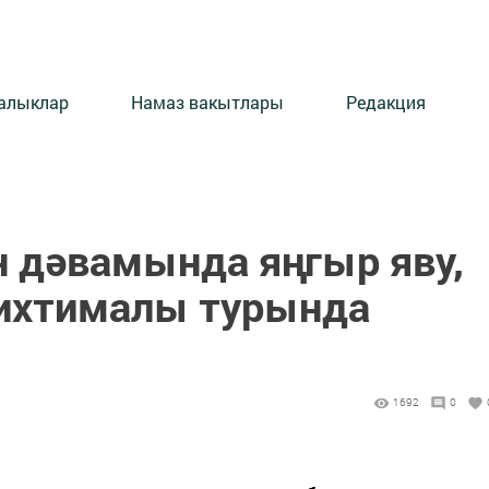
алыклар
Намаз вакытлары
Редакция
н дәвамында яңгыр яву,
 ихтималы турында
1692
0