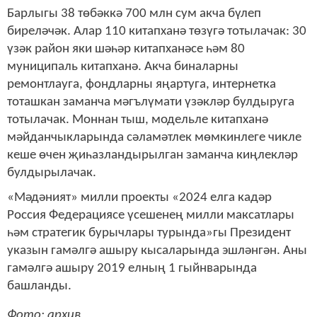
Барлыгы 38 төбәккә 700 млн сум акча бүлеп
биреләчәк. Алар 110 китапханә төзүгә тотылачак: 30
үзәк район яки шәһәр китапханәсе һәм 80
муниципаль китапханә. Акча биналарны
ремонтлауга, фондларны яңартуга, интернетка
тоташкан заманча мәгълүмати үзәкләр булдыруга
тотылачак. Моннан тыш, модельле китапханә
мәйданчыкларында сәламәтлек мөмкинлеге чикле
кеше өчен җиһазландырылган заманча киңлекләр
булдырылачак.
«Мәдәният» милли проекты «2024 елга кадәр
Россия Федерациясе үсешенең милли максатлары
һәм стратегик бурычлары турында»гы Президент
указын гамәлгә ашыру кысаларында эшләнгән. Аны
гамәлгә ашыру 2019 елның 1 гыйнварында
башланды.
Фото: архив