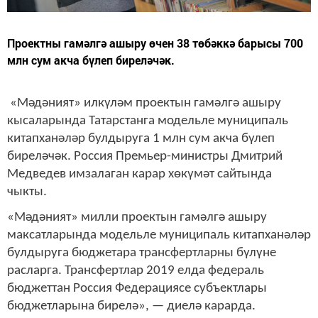
Проектны гамәлгә ашыру өчен 38 төбәккә барысы 700
млн сум акча бүлеп биреләчәк.
«Мәдәният» илкүләм проектын гамәлгә ашыру
кысаларында Татарстанга модельле муниципаль
китапханәләр булдыруга 1 млн сум акча бүлеп
биреләчәк. Россия Премьер-министры Дмитрий
Медведев имзалаган карар хөкүмәт сайтында
чыкты.
«Мәдәният» милли проектын гамәлгә ашыру
максатларында модельле муниципаль китапханәләр
булдыруга бюджетара трансфертларны бүлүне
расларга. Трансфертлар 2019 елда федераль
бюджеттан Россия Федерациясе субъектлары
бюджетларына бирелә», — диелә карарда.