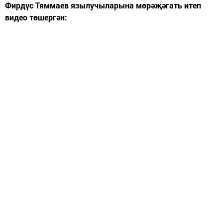
Фирдүс Тяммаев язылучыларына мөрәҗәгать итеп
видео төшергән: