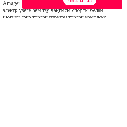
Язылыгыз
Amager Bakke — Чүп эшкәртү заводы, җылылык
электр үзәге һәм тау чаңгысы спорты белән
шөгыльләнә торган парктан торган комплекс.
Проектны Bjarke Ingels Group архитектура бюросы
эшләгән.
Завод тулы егәрлегенә эшли башлагач, елына 560
мең тонна чүп эшкәртә. Бүген ике бертөрле линия
эшли, аларның бер сәгатьтә җитештерү егәрлеге 35
мең тонна тәшкил итә. «Чүп яндыру заводы биредә
җылыту системасы узганга төзелгән. Каты
көнкүреш калдыкларын яндырудан чыккан
җылылык челтәрләргә җибәрелә», — дип сөйләде
завод вәкиле.
Amager Bakke комплексының 30 мең квадрат метр
чамасы түбәсе актив ял итү паркы итеп ясалган.