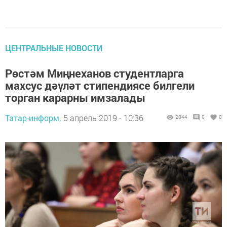
ЦЕНТРАЛЬНЫЕ НОВОСТИ
Рөстәм Миңнеханов студентларга
махсус дәүләт стипендиясе билгели
торган карарны имзалады
Татар-информ,
5 апрель 2019 - 10:36
2044
0
0