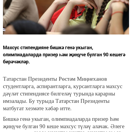
Махсус стипендияне бишкә генә укыган,
олимпиадаларда призер һәм җиңүче булган 90 кешегә
бирәчәкләр.
Татарстан Президенты Рөстәм Миңнеханов
студентларга, аспирантларга, курсантларга махсус
дәүләт стипендиясе билгеләү турында карарны
имзалады. Бу турыда Татарстан Президенты
матбугат хезмәте хәбәр итте.
Бишкә генә укыган, олимпиадаларда призер һәм
җиңүче булган 90 кеше махсус түләү алачак. Әлеге