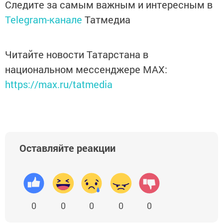
Следите за самым важным и интересным в
Telegram-канале
Татмедиа
Читайте новости Татарстана в
национальном мессенджере MАХ:
https://max.ru/tatmedia
Оставляйте реакции
0
0
0
0
0