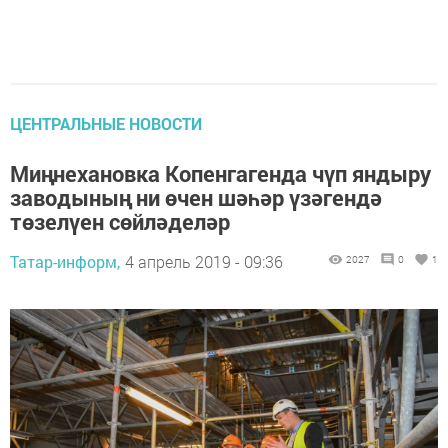
ЦЕНТРАЛЬНЫЕ НОВОСТИ
Миңнехановка Копенгагенда чүп яндыру
заводының ни өчен шәһәр үзәгендә
төзелүен сөйләделәр
Татар-информ,
4 апрель 2019 - 09:36
2027
0
1