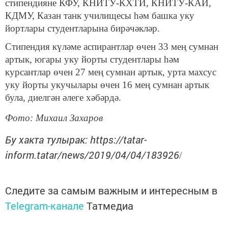
стипендияне КФУ, КНИТУ-КХТИ, КНИТУ-КАИ,
КДМУ, Казан танк училищесы һәм башка уку
йортлары студентларына бирәчәкләр.
Стипендия күләме аспирантлар өчен 33 мең сумнан
артык, югары уку йорты студентлары һәм
курсантлар өчен 27 мең сумнан артык, урта махсус
уку йорты укучылары өчен 16 мең сумнан артык
була, диелгән әлеге хәбәрдә.
Фото: Михаил Захаров
Бу хакта тулырак: https://tatar-
inform.tatar/news/2019/04/04/183926
/
Следите за самым важным и интересным в
Telegram-канале
Татмедиа