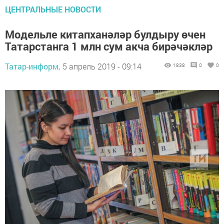
ЦЕНТРАЛЬНЫЕ НОВОСТИ
Модельле китапханәләр булдыру өчен
Татарстанга 1 млн сум акча бирәчәкләр
Татар-информ,
5 апрель 2019 - 09:14
1838
0
0