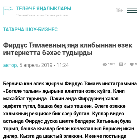
ТЕЛӘЧЕ ЯҢАЛЫКЛАРЫ
18+
"Теләче" газетасы - Теләче районы
ТАТАРЧА ШОУ-БИЗНЕС
Фирдүс Тямаевның яңа клибыннан өзек
интернетта бәхәс тудырды
автор,
5 апрель 2019 - 11:24
1873
0
0
Берничә көн элек җырчы Фирдус Тямаев инстаграмына
«Бөгелә талым» җырына клиптан өзек куйга. Клип
мәхәббәт турында. Ләкин анда Фирдүснең хәләл
җефете түгел, башка бер кыз төшкән. Әлеге өзеккә
халыкның рекциясе бик сәер булган. Күпләр видео
астында Фирдүс дуска шелтә белдерә: Хатының була
торып, башка кызлар белән кочаклашып йөрисең икән
диләр. Кызга да шактый эләккән. Икенче постында