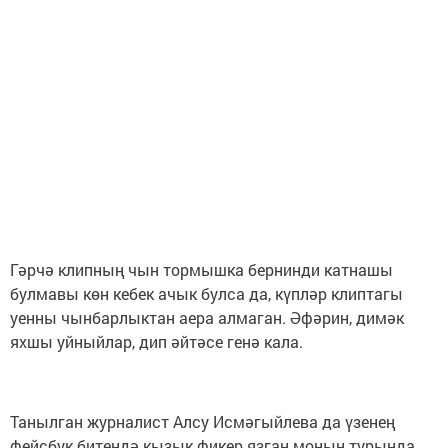
Гәрчә клипның чын тормышка бернинди катнашы
булмавы көн кебек ачык булса да, күпләр клиптагы
уенны чынбарлыктан аера алмаган. Әфәрин, димәк
яхшы уйныйлар, дип әйтәсе генә кала.
Танылган журналист Алсу Исмәгыйлева да үзенең
фейсбук битендә кызык фикер язган моның турында.