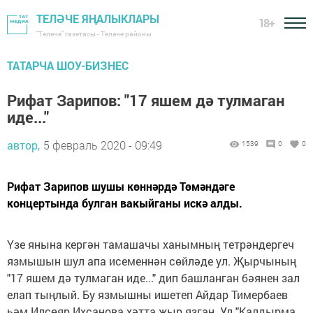
ТЕЛӘЧЕ ЯҢАЛЫКЛАРЫ
18+
"Теләче" газетасы - Теләче районы
ТАТАРЧА ШОУ-БИЗНЕС
Рифат Зарипов: "17 яшем дә тулмаган
иде..."
автор,
5 февраль 2020 - 09:49
1539
0
0
Рифат Зарипов шушы көннәрдә Төмәндәге
концертында булган вакыйганы искә алды.
Үзе янына кергән тамашачы ханымның тетрәндергеч
язмышын шул апа исеменнән сөйләде ул. Җырчының
"17 яшем дә тулмаган иде..." дип башланган бәянен зал
елап тыңлый. Бу язмышны ишетеп Айдар Тимербаев
һәм Илсөяр Ихсанова хәтта җыр язган. Ул "Калдырма