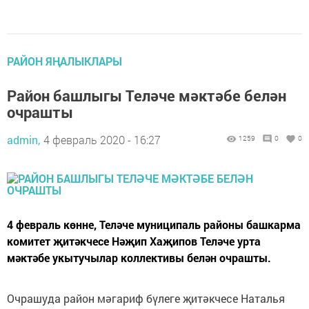
РАЙОН ЯҢАЛЫКЛАРЫ
Район башлыгы Теләче мәктәбе белән
очрашты
admin,
4 февраль 2020 - 16:27
1259
0
0
4 февраль көнне, Теләче муниципаль районы башкарма
комитет җитәкчесе Нәҗип Хаҗипов Теләче урта
мәктәбе укытучылар коллективы белән очрашты.
Очрашуда район мәгариф бүлеге җитәкчесе Наталья