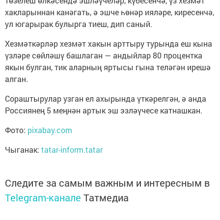
төзелеш өлкәсендә эшләүчеләр, күбесенчә, үз хезмәт
хакларыннан канәгать, ә эшче һөнәр ияләре, киресенчә,
ул югарырак булырга тиеш, дип саный.
Хезмәткәрләр хезмәт хакын арттыру турында еш кына
үзләре сөйләшү башлаган — андыйлар 80 процентка
якын булган, тик аларның яртысы гына теләгән ирешә
алган.
Сораштырулар узган ел ахырында үткәрелгән, ә анда
Россиянең 5 меңнән артык эш эзләүчесе катнашкан.
Фото:
pixabay.com
Чыганак:
tatar-inform.tatar
Следите за самым важным и интересным в
Telegram-канале
Татмедиа