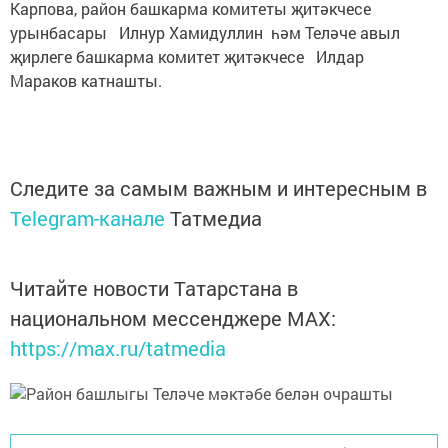
Карпова, район башкарма комитеты җитәкчесе
урынбасары Илнур Хамидуллин һәм Теләче авыл
җирлеге башкарма комитет җитәкчесе Илдар
Мараков катнашты.
Следите за самым важным и интересным в
Telegram-канале
Татмедиа
Читайте новости Татарстана в
национальном мессенджере MАХ:
https://max.ru/tatmedia