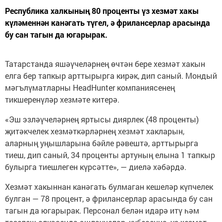
Республика халкының 80 проценты үз хезмәт хакы
күләменнән канәгать түгел, ә фрилансерлар арасында
бу сан тагын да югарырак.
Татарстанда яшәүчеләрнең өчтән бере хезмәт хакын
елга бер тапкыр арттырырга кирәк, дип саный. Мондый
мәгълүматларны HeadHunter компаниясенең
тикшеренүләр хезмәте китерә.
«Эш эзләүчеләрнең яртысы диярлек (48 проценты)
җитәкчелек хезмәткәрләрнең хезмәт хакларын,
аларның уңышларына бәйле рәвештә, арттырырга
тиеш, дип саный, 34 проценты артуның елына 1 тапкыр
булырга тиешлеген күрсәтте», — диелә хәбәрдә.
Хезмәт хакыннан канәгать булмаган кешеләр күпчелек
булган — 78 процент, ә фрилансерлар арасында бу сан
тагын да югарырак. Персонал белән идарә итү һәм