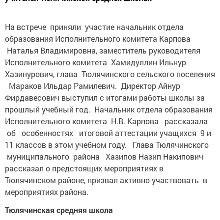
На встрече приняли участие начальник отдела
образования Исполнительного комитета Карпова
Наталья Владимировна, заместитель руководителя
Исполнительного комитета Хамидуллин Ильнур
Хазинурович, глава Тюлячинского сельского поселения
Мараков Ильдар Рамилевич. Директор Айнур
Фирдавесович выступил с итогами работы школы за
прошлый учебный год. Начальник отдела образования
Исполнительного комитета Н.В. Карпова рассказала
об особенностях итоговой аттестации учащихся 9 и
11 классов в этом учебном году. Глава Тюлячинского
муниципального района Хазипов Назип Накипович
рассказал о предстоящих мероприятиях в
Тюлячинском районе, призвал активно участвовать в
мероприятиях района.
Тюлячинская средняя школа