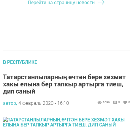
Перейти на страницу новости
В РЕСПУБЛИКЕ
Татарстанлыларның өчтән бере хезмәт
хакы елына бер тапкыр артырга тиеш,
дип саный
автор,
4 февраль 2020 - 16:10
1096
0
0