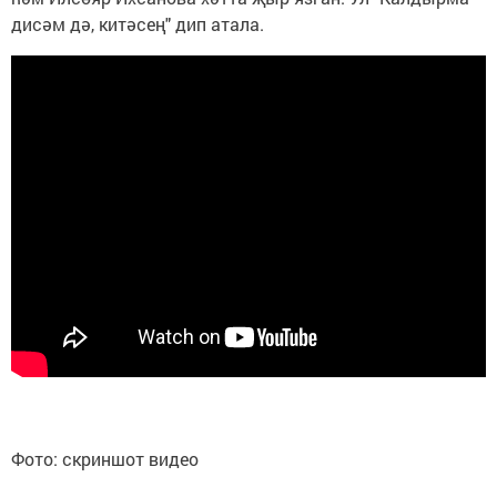
дисәм дә, китәсең" дип атала.
Фото: скриншот видео