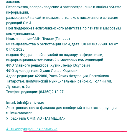
законом.
Перепечатка, воспроизведение и распространение в любом объеме
информации,
размещенной на сайте, возможна только с письменного согласия
редакций СМИ.
При поддержке Республиканского агентства по печати и массовым
коммуникациям.
Наименование СМИ: Теләче (Тюлячи)
№ свидетельства о регистрации СМИ, дата: ЭЛ № ФС 77-90169 от
07.10.2025
выдано Федеральной службой по надзору в сфере связи,
информационных технологий и массовых коммуникаций
ФИО главного редактора: Хузин Ленар Юсупович
ФИО руководителя: Хузин Ленар Юсупович
Адрес редакции: 422080, Российская Федерация, Республика
Татарстан, Тюлячинский муниципальный район, с. Тюлячи, ул.
Луговая, д. 6а
Телефон редакции: (84360)2-⁠13-⁠27
Email: tulinf@rambler.ru
Электронная почта филиала для сообщений о фактах коррупции:
tulinf@rambler.ru
Учредитель СМИ: АО «ТАТМЕДИА»
Антикоррупционная политика