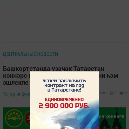
ЦЕНТРАЛЬНЫЕ НОВОСТИ
Башкортстанда узачак Татарстан
көннәре программасында мәдәни һәм
эшлекле чаралар каралган
Татар-информ,
16 апрель 2019 - 15:26
1506
0
0