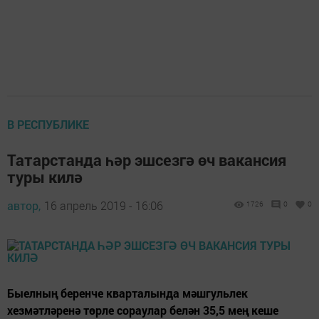
В РЕСПУБЛИКЕ
Татарстанда һәр эшсезгә өч вакансия
туры килә
автор,
16 апрель 2019 - 16:06
1726
0
0
Быелның беренче кварталында мәшгульлек
хезмәтләренә төрле сораулар белән 35,5 мең кеше