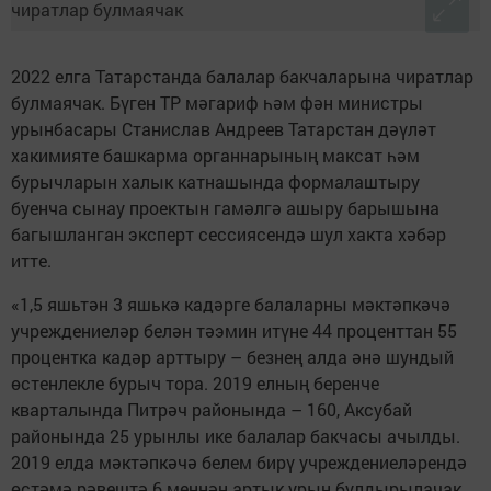
2022 елга Татарстанда балалар бакчаларына чиратлар
булмаячак. Бүген ТР мәгариф һәм фән министры
урынбасары Станислав Андреев Татарстан дәүләт
хакимияте башкарма органнарының максат һәм
бурычларын халык катнашында формалаштыру
буенча сынау проектын гамәлгә ашыру барышына
багышланган эксперт сессиясендә шул хакта хәбәр
итте.
«1,5 яшьтән 3 яшькә кадәрге балаларны мәктәпкәчә
учреждениеләр белән тәэмин итүне 44 проценттан 55
процентка кадәр арттыру – безнең алда әнә шундый
өстенлекле бурыч тора. 2019 елның беренче
кварталында Питрәч районында – 160, Аксубай
районында 25 урынлы ике балалар бакчасы ачылды.
2019 елда мәктәпкәчә белем бирү учреждениеләрендә
өстәмә рәвештә 6 меңнән артык урын булдырылачак.