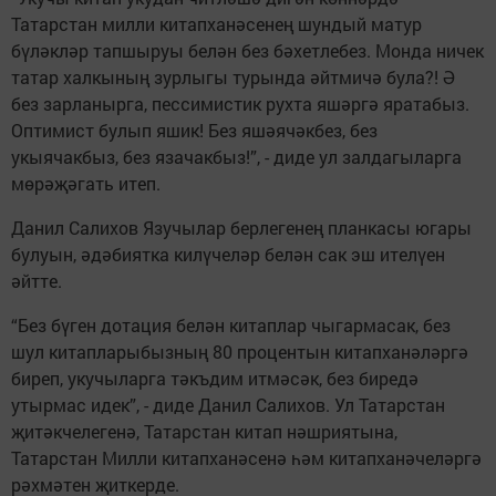
Татарстан милли китапханәсенең шундый матур
бүләкләр тапшыруы белән без бәхетлебез. Монда ничек
татар халкының зурлыгы турында әйтмичә була?! Ә
без зарланырга, пессимистик рухта яшәргә яратабыз.
Оптимист булып яшик! Без яшәячәкбез, без
укыячакбыз, без язачакбыз!”, - диде ул залдагыларга
мөрәҗәгать итеп.
Данил Салихов Язучылар берлегенең планкасы югары
булуын, әдәбиятка килүчеләр белән сак эш ителүен
әйтте.
“Без бүген дотация белән китаплар чыгармасак, без
шул китапларыбызның 80 процентын китапханәләргә
биреп, укучыларга тәкъдим итмәсәк, без биредә
утырмас идек”, - диде Данил Салихов. Ул Татарстан
җитәкчелегенә, Татарстан китап нәшриятына,
Татарстан Милли китапханәсенә һәм китапханәчеләргә
рәхмәтен җиткерде.