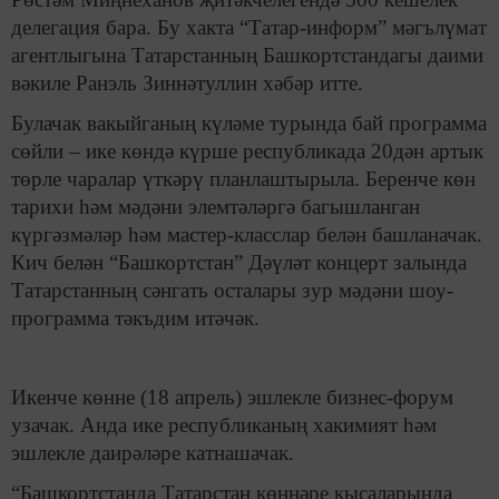
делегация бара. Бу хакта “Татар-информ” мәгълүмат
агентлыгына Татарстанның Башкортстандагы даими
вәкиле Ранэль Зиннәтуллин хәбәр итте.
Булачак вакыйганың күләме турында бай программа
сөйли – ике көндә күрше республикада 20дән артык
төрле чаралар үткәрү планлаштырыла. Беренче көн
тарихи һәм мәдәни элемтәләргә багышланган
күргәзмәләр һәм мастер-класслар белән башланачак.
Кич белән “Башкортстан” Дәүләт концерт залында
Татарстанның сәнгать осталары зур мәдәни шоу-
программа тәкъдим итәчәк.
Икенче көнне (18 апрель) эшлекле бизнес-форум
узачак. Анда ике республиканың хакимият һәм
эшлекле даирәләре катнашачак.
“Башкортстанда Татарстан көннәре кысаларында