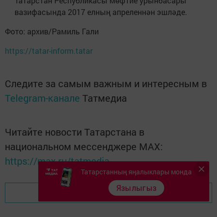
Татарстан Республикасы мөфтие урынбасары
вазифасында 2017 елның апреленнән эшләде.
Фото: архив/Рамиль Гали
https://tatar-inform.tatar
Следите за самым важным и интересным в
Telegram-канале
Татмедиа
Читайте новости Татарстана в
национальном мессенджере MАХ:
https://max.ru/tatmedia
Татарстанның яңалыклары монда
Язылыгыз
Перейти на страницу новости