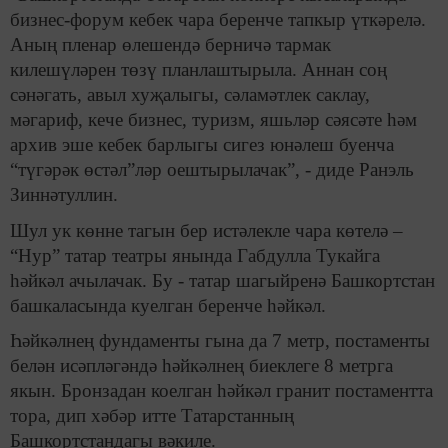
бизнес-форум кебек чара беренче тапкыр үткәрелә.
Аның пленар өлешендә берничә тармак
килешүләрен төзү планлаштырыла. Аннан соң
сәнәгать, авыл хуҗалыгы, сәламәтлек саклау,
мәгариф, кече бизнес, туризм, яшьләр сәясәте һәм
архив эше кебек барлыгы сигез юнәлеш буенча
“түгәрәк өстәл”ләр оештырылачак”, - диде Ранэль
Зиннәтуллин.
Шул ук көнне тагын бер истәлекле чара көтелә –
“Нур” татар театры янында Габдулла Тукайга
һәйкәл ачылачак. Бу - татар шагыйренә Башкортстан
башкаласында куелган беренче һәйкәл.
Һәйкәлнең фундаменты гына да 7 метр, постаменты
белән исәпләгәндә һәйкәлнең биеклеге 8 метрга
якын. Бронзадан коелган һәйкәл гранит постаментта
тора, дип хәбәр итте Татарстанның
Башкортстандагы вәкиле.