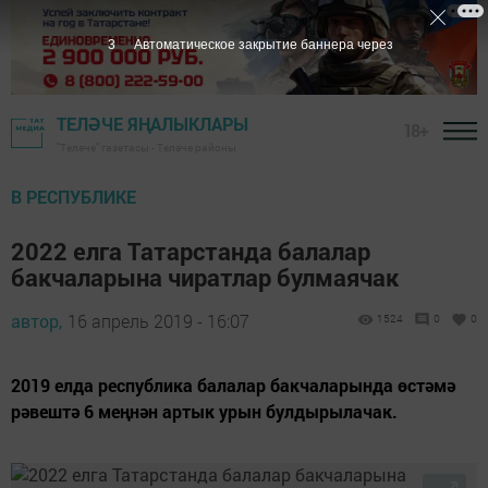
2
Автоматическое закрытие баннера через
ТЕЛӘЧЕ ЯҢАЛЫКЛАРЫ
18+
"Теләче" газетасы - Теләче районы
В РЕСПУБЛИКЕ
2022 елга Татарстанда балалар
бакчаларына чиратлар булмаячак
автор,
16 апрель 2019 - 16:07
1524
0
0
2019 елда республика балалар бакчаларында өстәмә
рәвештә 6 меңнән артык урын булдырылачак.