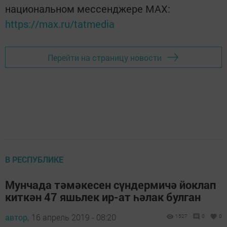
национальном мессенджере MАХ:
https://max.ru/tatmedia
Перейти на страницу новости
В РЕСПУБЛИКЕ
Мунчада тәмәкесен сүндермичә йоклап
киткән 47 яшьлек ир-ат һәлак булган
автор,
16 апрель 2019 - 08:20
1527
0
0