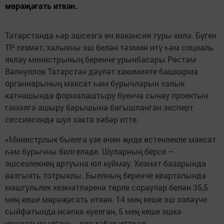
мөрәҗәгать иткән.
Татарстанда һәр эшсезгә өч вакансия туры килә. Бүген
ТР хезмәт, халыкны эш белән тәэмин итү һәм социаль
яклау министрының беренче урынбасары Рөстәм
Вәлиуллов Татарстан дәүләт хакимияте башкарма
органнарының максат һәм бурычларын халык
катнашында формалаштыру буенча сынау проектын
гамәлгә ашыру барышына багышланган эксперт
сессиясендә шул хакта хәбәр итте.
«Министрлык быелга үзе өчен җиде өстенлекле максат
һәм бурычны билгеләде. Шуларның берсе –
эшсезлекнең артуына юл куймау. Хезмәт базарында
вазгыять тотрыклы. Быелның беренче кварталында
мәшгульлек хезмәтләренә төрле сораулар белән 35,5
мең кеше мөрәҗәгать иткән. 14 мең кеше эш эзләүче
сыйфатында исәпкә куелган, 5 мең кеше эшкә
урнаштырылган», - дип хәбәр итте ул.