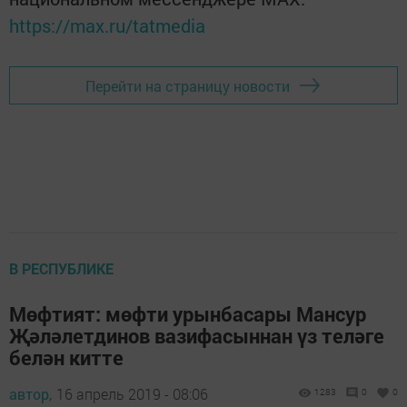
https://max.ru/tatmedia
Перейти на страницу новости
В РЕСПУБЛИКЕ
Мөфтият: мөфти урынбасары Мансур
Җәләлетдинов вазифасыннан үз теләге
белән китте
автор,
16 апрель 2019 - 08:06
1283
0
0