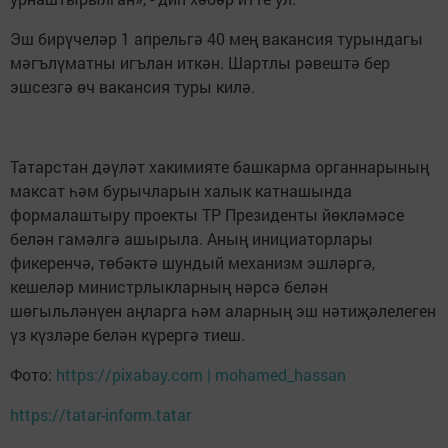
Эш бирүчеләр 1 апрельгә 40 мең вакансия турындагы
мәгълүматны игълан иткән. Шартлы рәвештә бер
эшсезгә өч вакансия туры килә.
Татарстан дәүләт хакимияте башкарма органнарының
максат һәм бурычларын халык катнашында
формалаштыру проекты ТР Президенты йөкләмәсе
белән гамәлгә ашырыла. Аның инициаторлары
фикеренчә, төбәктә шундый механизм эшләргә,
кешеләр министрлыкларның нәрсә белән
шөгыльләнүен аңларга һәм аларның эш нәтиҗәлелеген
үз күзләре белән күрергә тиеш.
Фото:
https://pixabay.com | mohamed_hassan
https://tatar-inform.tatar