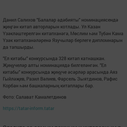
Данил Салихов "Балалар әдәбияты" номинациясендә
җиңгән китап авторларын котлады. Ул Казан
Үзәкләштерелгән китапханәгә, Мөслим һәм Түбән Кама
Үзәк китапханәләренә Язучылар берлеге дипломнарын
да тапшырды.
"Ел китабы" конкурсында 328 китап катнашкан.
Җиңүчеләр алты номинациядә билгеләнгән. "Ел
китабы" конкурсында җиңүче әсәрләр арасында Аяз
Гыйләҗев, Разил Вәлиев, Фарсель Зыятдинов, Рафис
Корбан һәм башкаларның китаплары бар.
Фото: Салават Камалетдинов
https://tatar-inform.tatar