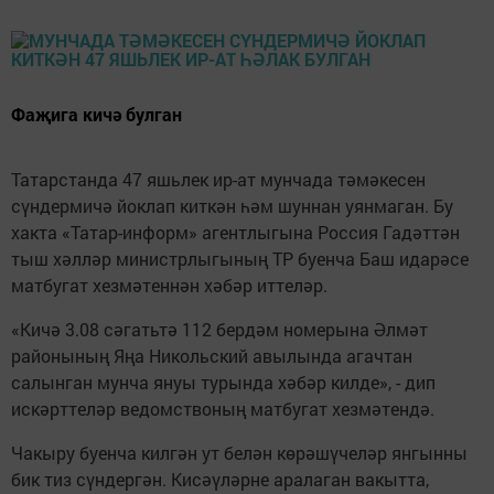
Фаҗига кичә булган
Татарстанда 47 яшьлек ир-ат мунчада тәмәкесен
сүндермичә йоклап киткән һәм шуннан уянмаган. Бу
хакта «Татар-информ» агентлыгына Россия Гадәттән
тыш хәлләр министрлыгының ТР буенча Баш идарәсе
матбугат хезмәтеннән хәбәр иттеләр.
«Кичә 3.08 сәгатьтә 112 бердәм номерына Әлмәт
районының Яңа Никольский авылында агачтан
салынган мунча януы турында хәбәр килде», - дип
искәрттеләр ведомствоның матбугат хезмәтендә.
Чакыру буенча килгән ут белән көрәшүчеләр янгынны
бик тиз сүндергән. Кисәүләрне аралаган вакытта,