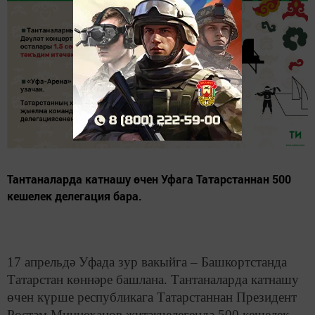
Тантаналарда катнашу өчен Уфага Татарстаннан 500
кешелек делегация бара.
17 апрельдә Уфада зур вакыйга – Башкортстанда
Татарстан көннәре башлана. Тантаналарда катнашу
өчен күрше республикага Татарстаннан Президент
Рөстәм Миңнеханов җитәкчелегендә 500 кешелек