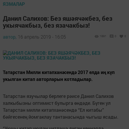
ЯЗМАЛАР
Данил Салихов: Без яшәячәкбез, без
укыячакбыз, без язачакбыз!
автор,
16 апрель 2019 - 16:05
1891
0
0
Татарстан Милли китапханәсендә 2017 елда иң күп
укылган китап авторларын котладылар.
Татарстан язучылар берлеге рәисе Данил Салихов
халкыбызны оптимист булырга өндәде. Бүген ул
Татарстан милли китапханәсендә “Ел китабы”
бәйгесенең йомгаклау тантанасында чыгыш ясады.
“Укучы китап укудан читләшә дигән көннәрдә