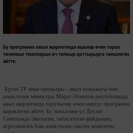
Бу программа авыл җирлегендә яшьләр өчен торак
төзелеше темпларын өч тапкыр арттырырга тиешлеген
әйтте.
Бүген ТР вице-премьеры - авыл хуҗалыгы һәм
азык-төлек министры Марат Әхмәтов республикада
авыл җирлегендә торучылар өчен махсус программа
кирәклеген әйтте. Бу мәсьәләне ул Дәүләт
Советында Экология, табигатьтән файдалану,
агросәнәгать һәм азык-төлек сәясәте комитеты