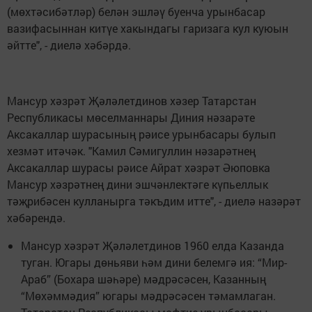
(мөхтәсибәтләр) белән эшләү буенча урынбасар
вазифасыннан китүе хакындагы гаризага кул куюын
әйтте", - диелә хәбәрдә.
Мансур хәзрәт Җәләлетдинов хәзер Татарстан
Республикасы мөселманнары Диния нәзарәте
Аксакаллар шурасының рәисе урынбасары булып
хезмәт итәчәк. "Камил Сәмигуллин нәзарәтнең
Аксакаллар шурасы рәисе Айрат хәзрәт Әюповка
Мансур хәзрәтнең дини эшчәнлектәге күпьеллык
тәҗрибәсен кулланырга тәкъдим итте", - диелә назәрәт
хәбәрендә.
Мансур хәзрәт Җәләлетдинов 1960 елда Казанда
туган. Югары дөньяви һәм дини белемгә ия: “Мир-
Араб” (Бохара шәһәре) мәдрәсәсен, Казанның
“Мөхәммәдия” югары мәдрәсәсен тәмамлаган.