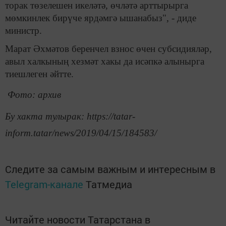
торак төзелешен икеләтә, өчләтә арттырырга
мөмкинлек бирүче ярдәмгә ышанабыз", - диде
министр.
Марат Әхмәтов беренчел взнос өчен субсидияләр,
авыл халкының хезмәт хакы да исәпкә алынырга
тиешлеген әйтте.
Фото: архив
Бу хакта тулырак: https://tatar-
inform.tatar/news/2019/04/15/184583/
Следите за самым важным и интересным в
Telegram-канале
Татмедиа
Читайте новости Татарстана в