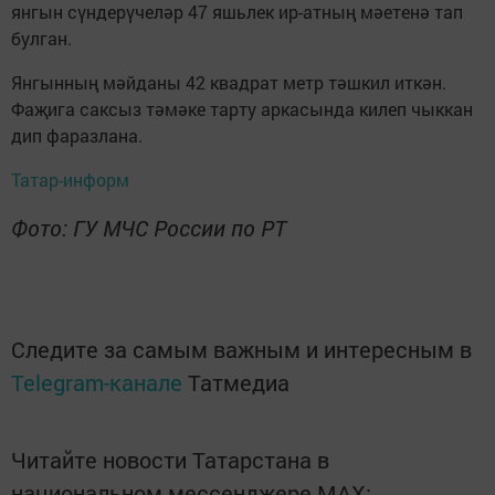
янгын сүндерүчеләр 47 яшьлек ир-атның мәетенә тап
булган.
Янгынның мәйданы 42 квадрат метр тәшкил иткән.
Фаҗига саксыз тәмәке тарту аркасында килеп чыккан
дип фаразлана.
Татар-информ
Фото: ГУ МЧС России по РТ
Следите за самым важным и интересным в
Telegram-канале
Татмедиа
Читайте новости Татарстана в
национальном мессенджере MАХ: