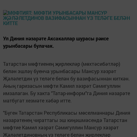
Ул Диния нәзарәте Аксакаллар шурасы рәисе
урынбасары булачак.
Татарстан мөфтиенең җирлекләр (мөхтәсибәтләр)
белән эшләү буенча урынбасары Мансур хәзрәт
Җәләлетдин үз теләге белән бу вазифасыннан киткән.
Аның гаризасын мөфти Камил хәзрәт Сәмигуллин
имзалаган. Бу хакта "Татар-информ"га Диния нәзарәте
матбугат хезмәте хәбәр итте.
"Бүген Татарстан Республикасы мөселманнары Диния
нәзарәтенең чираттагы эш киңәшмәсендә Татарстан
мөфтие Камил хәзрәт Сәмигуллин Мансур хәзрәт
Җәләлетдиновның үз теләге белән җирлекләр