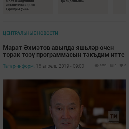
Фоат Шайдуллин
да аңлашыла»
истәлегенә көрәш
турниры узды
ЦЕНТРАЛЬНЫЕ НОВОСТИ
Марат Әхмәтов авылда яшьләр өчен
торак төзү программасын тәкъдим итте
Татар-информ,
16 апрель 2019 - 09:00
1488
0
0