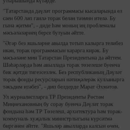
утырышында күтәрде.
"Татарстанда дәүләт программасы кысаларында ел
саен 600 ләп гаилә торак белән тәэмин ителә. Бу
гына җитми", - диде һәм моның иң проблемалы
мәсьәләләрнең берсе булуын әйтте.
"Әгәр без яшьләрне авылда тотып калырга телибез
икән, торак программасын карарга кирәк. Бу
мәсьәләне мин Татарстан Президентына да әйттем.
Шәһәрләрдә һәм авыллада торак төзелеше буенча
бик җитди тигезсезлек. Без республиканың Дәүләт
торак фонды ресурсларын нәтиҗәлерәк кулланырга
тәкъдим итәбез", - дип белдерде Марат Әхмәтов.
Ул журналистларга ТР Президенты Рөстәм
Миңнехановның бу сорау буенча Дәүләт торак
фондына һәм ТР Төзелеш, архитектура һәм торак-
коммуналь хуҗалык министрлыгына күрсәтмә
биргәнен әйтте. "Яшьләр авылларда калсын өчен,