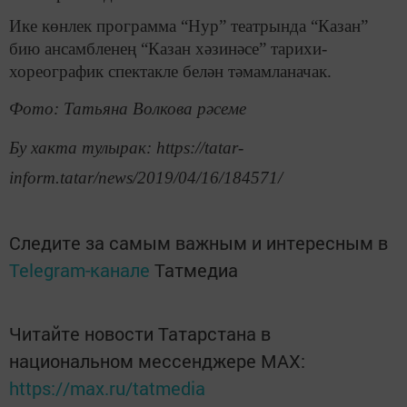
Ике көнлек программа “Нур” театрында “Казан”
бию ансамбленең “Казан хәзинәсе” тарихи-
хореографик спектакле белән тәмамланачак.
Фото: Татьяна Волкова рәсеме
Бу хакта тулырак: https://tatar-
inform.tatar/news/2019/04/16/184571/
Следите за самым важным и интересным в
Telegram-канале
Татмедиа
Читайте новости Татарстана в
национальном мессенджере MАХ:
https://max.ru/tatmedia