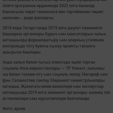
Әлеге программа ярдәмендә 2022 елга балалар
бакчасына чират төшенчәсе көн тәртибеннән төшеп
калачак», - диде докладчы.
2018 елда Татарстанда 2019 елга дәүләт хакимияте
башкарма органнары бурыч һәм максатларын халык
катнашында формалаштыру һәм аларның үтәлешен
контрольдә тоту буенча сынау проекты гамәлгә
ашырыла башлады.
Анда халык белән тыгыз элемтәдә эшли торган
социаль блок ведомстволары — ТР Хезмәт, халыкны
эш белән тәэмин итү һәм социаль яклау, Мәгариф һәм
фән, Сәламәтлек саклау, Мәдәният министрлыклары
катнаша. Җәмәгатьчелек вәкилләре һәм экспертлар
катнашында 2019 елга хакимият органнары эшенең төп
өстенлекләре һәм күрсәткечләре билгеләнде.
Фото: архив