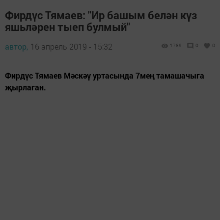
Фирдүс Тямаев: "Ир башым белән күз
яшьләрен тыеп булмый"
автор,
16 апрель 2019 - 15:32
1789
0
0
Фирдүс Тямаев Мәскәү уртасында 7мең тамашачыга
җырлаган.