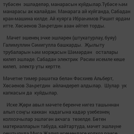
түбәсен эшләделәр, манарасын куйдылар.Түбәсе һәм
манарасы ак калайдан. Манарага ай куйганда, Сабадан
кран-машина килде. Ай куярга Ибраһимов Рәшит ярдәм
итте. Хөсәенов Заһретдин азан әйтеп торды.
Мәчет эшенең эчке эшләрен (штукатурлау, буяу)
Галимуллин Сәмигулла башкарды. Җылыту
трубаларын һәм морҗасын Шәмәрдән осталары
килеп эшләде. Сабадан электрик Рәсим исемле кеше
килеп, электр уты кертте.
Мәчетне тимер рәшәткә белән Фәсхиев Альберт,
Хөсәенов Заһретдин әйләндереп алдылар. Шулар ук
капкасын да куйдылар.
Иске Җөри авыл мәчете беренче нигез ташыннан
алып соңгы каккан кадагына кадәр үзебезнең
колхозчылар эшләгән акчага төзелде. Бөтен
материалларын табуда, кайтартуда, мәчет эшләүне
оештыруда Муса Җәлил исемендәге колхоз рәисе