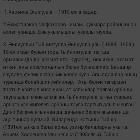
1.Хәсәнов Әһлиулла – 1915 елга кадәр.
2.Әхмәтшакир Мофахаров - имам. Кукмара районыннан
килеп урнаша. Бик укымышлы, указлы мулла.
3. Әһлиуллин Гыйниятулла Әһлиулла улы ( 1888 - 1968 )
18 ел имам булып тора. Гыйниятулла патша
армиясендә дә хезмәт итә. Күрәсең, бик яхшы хезмәт
иткән, аны исемле кылыч белән бүләклиләр. Баһадир
гәүдәле, физик яктан бик көчле була. Авылдашлар аның
турында болай дип сөйлиләр: “Аты белән тегермән
тартып кайтып килә икән, ат капыклар төягән арбаны
тауга алып менә алмаган. Гыйниятулла атны туарып,
арбага үзе җигелеп, арбаны тауга тартып алып менгән”.
Дини белеме ягыннан да, дөньяви белем ягыннан да
аңа тиңнәр булмый. Өйләрендә хатыны Гыйшә
(1891елгы) кыз балаларны, үзе ир балаларны укыта. “
Әнием Хөсәенова Миннебикә (1903елгы) Гайшә