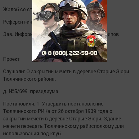
Жалоб со стороны верующих не поступило.
Референт-информаторов – Р. Нуреев
Зав. Информац. Статистич. группой – Ш.Гарипов
Проект
Слушали: О закрытии мечети в деревне Старые Зюри
Тюлячинского района.
д. №5/699 президиума
Постановили: 1. Утвердить постановление
Тюлячинского РИКа от 26 октября 1939 года о
закрытии мечети в деревне Старые Зюри. Здание
мечети передать Тюлячинскому райисполкому для
использования под клуб.