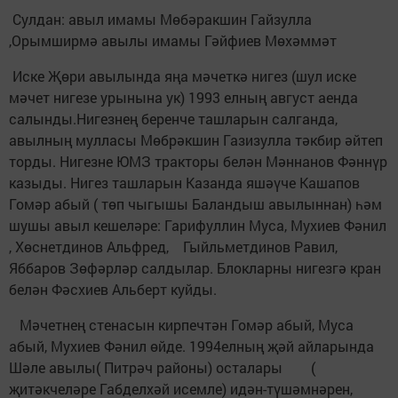
Сулдан: авыл имамы Мөбәракшин Гайзулла
,Орымширмә авылы имамы Гәйфиев Мөхәммәт
Иске Җөри авылында яңа мәчеткә нигез (шул иске
мәчет нигезе урынына ук) 1993 елның август аенда
салынды.Нигезнең беренче ташларын салганда,
авылның мулласы Мөбрәкшин Газизулла тәкбир әйтеп
торды. Нигезне ЮМЗ тракторы белән Мәннанов Фәннүр
казыды. Нигез ташларын Казанда яшәүче Кашапов
Гомәр абый ( төп чыгышы Баландыш авылыннан) һәм
шушы авыл кешеләре: Гарифуллин Муса, Мухиев Фәнил
, Хөснетдинов Альфред, Гыйльметдинов Равил,
Яббаров Зөфәрләр салдылар. Блокларны нигезгә кран
белән Фәсхиев Альберт куйды.
Мәчетнең стенасын кирпечтән Гомәр абый, Муса
абый, Мухиев Фәнил өйде. 1994елның җәй айларында
Шәле авылы( Питрәч районы) осталары (
җитәкчеләре Габделхәй исемле) идән-түшәмнәрен,