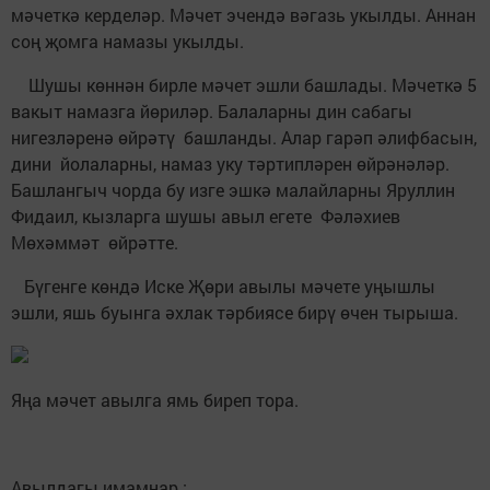
мәчеткә керделәр. Мәчет эчендә вәгазь укылды. Аннан
соң җомга намазы укылды.
Шушы көннән бирле мәчет эшли башлады. Мәчеткә 5
вакыт намазга йөриләр. Балаларны дин сабагы
нигезләренә өйрәтү башланды. Алар гарәп әлифбасын,
дини йолаларны, намаз уку тәртипләрен өйрәнәләр.
Башлангыч чорда бу изге эшкә малайларны Яруллин
Фидаил, кызларга шушы авыл егете Фәләхиев
Мөхәммәт өйрәтте.
Бүгенге көндә Иске Җөри авылы мәчете уңышлы
эшли, яшь буынга әхлак тәрбиясе бирү өчен тырыша.
Яңа мәчет авылга ямь биреп тора.
Авылдагы имамнар :