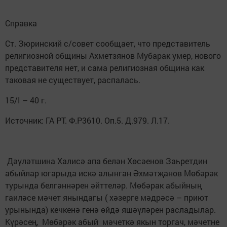
Справка
Ст. Зюринский с/совет сообщает, что представитель
религиозной общины Ахметзянов Мубарак умер, нового
представителя нет, и сама религиозная община как
таковая не существует, распалась.
15/I – 40 г.
Источник: ГА РТ. Ф.Р3610. Оп.5. Д.979. Л.17.
Дәүләтшина Халисә апа белән Хөсәенов Заһретдин
абыйлар югарыда искә алынган Әхмәтҗанов Мөбәрәк
турында белгәннәрен әйттеләр. Мөбәрак абыйның
гаиләсе мәчет янындагы ( хәзерге мәдрәсә – приют
урынында) кечкенә генә өйдә яшәүләрен расладылар.
Күрәсең, Мөбәрәк абый мәчеткә якын торгач, мәчетне