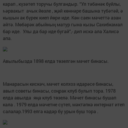
карап , күзәтеп торучы булгандыр. “Ул тәбәнәк буйлы,
һәрвакыт ачык йөзле , җәй көннәре башына түбәтәй, ә
кышын ак бүрек киеп йөри иде. Көн саен мәчеттә азан
әйтә. Мөбәрәк абыйның матур гына кызы Сахибкамал
бар иде. Улы да бар иде бугай”,- дип искә ала Халисә
апа.
Авылыбызда 1898 елда төзелгән мәчет бинасы.
Манарасын кискәч, мәчет колхоз идарәсе бинасы,
авыл советы бинасы, соңрак клуб булып тора. 1978
елда авылда яңа клуб төзелә. Мәчет бинасы бушап
кала . 1979 елда мәчетне сүтеп, мәктәпкә интернат итеп
салалар.1993 елга кадәр бу урын буш тора .