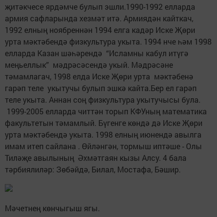
җитәкчесе ярдәмче булып эшли.1990-1992 елларда
армия сафларында хезмәт итә. Армиядән кайткач,
1992 елның ноябреннән 1994 елга кадәр Иске Җөри
урта мәктәбендә физкультура укыта. 1994 нче һәм 1998
елларда Казан шәһәрендә “Исламны кабул итүгә
меңьеллык” мәдрәсәсендә укый. Мәдрәсәне
тәмамлагач, 1998 елда Иске Җөри урта мәктәбенә
гарәп теле укытучы булып эшкә кайта.Бер ел гарәп
теле укыта. Аннан соң физкультура укытучысы була.
1999-2005 елларда читтән торып КФУның математика
факультетын тәмамлый. Бүгенге көндә дә Иске Җөри
урта мәктәбендә укыта. 1998 елның июнендә авылга
имам итеп сайлана . Өйләнгән, тормыш иптәше - Олы
Тиләҗе авылының Әхмәтгаян кызы Алсу. 4 бала
тәрбиялиләр: Зөбәйдә, Билал, Мостафа, Бәшир.
Мәчетнең көнчыгыш ягы.