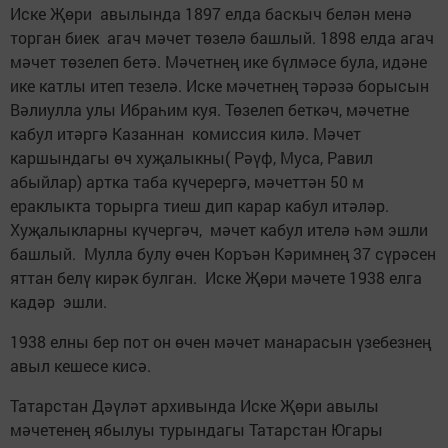
Иске Җөри авылында 1897 елда баскыч белән менә
торган биек агач мәчет төзелә башлый. 1898 елда агач
мәчет төзелеп бетә. Мәчетнең ике бүлмәсе була, идәне
ике катлы итеп тезелә. Иске мәчетнең тәрәзә борысын
Вәлиулла улы Ибраһим куя. Төзелеп беткәч, мәчетне
кабул итәргә Казаннан комиссия килә. Мәчет
каршындагы өч хуҗалыкны( Рәүф, Муса, Равил
абыйлар) артка таба күчерергә, мәчеттән 50 м
ераклыкта торырга тиеш дип карар кабул итәләр.
Хуҗалыкларны күчергәч, мәчет кабул ителә һәм эшли
башлый. Мулла булу өчен Коръән Кәримнең 37 сүрәсен
яттан белү кирәк булган. Иске Җөри мәчете 1938 елга
кадәр эшли.
1938 елны бер пот он өчен мәчет манарасын үзебезнең
авыл кешесе кисә.
Татарстан Дәүләт архивында Иске Җөри авылы
мәчетенең ябылуы турындагы Татарстан Югары