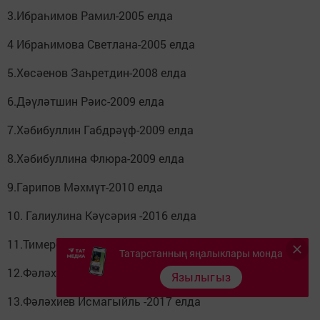
3.Ибраһимов Рамил-2005 елда
4 Ибраһимова Светлана-2005 елда
5.Хөсәенов Заһретдин-2008 елда
6.Дәүләтшин Рәис-2009 елда
7.Хәбибуллин Габдрәүф-2009 елда
8.Хәбибуллина Флюра-2009 елда
9.Гарипов Мәхмүт-2010 елда
10. Галиулина Кәүсәрия -2016 елда
11.Тимербаева Сәлимә-2016 елда
Татарстанның яңалыклары монда
12.Фәләхиев Ибраһим-2017 елда
Язылыгыз
13.Фәләхиев Исмагыйль -2017 елда