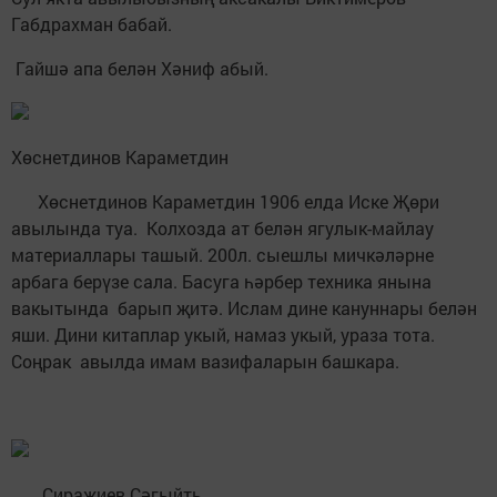
Габдрахман бабай.
Гайшә апа белән Хәниф абый.
Хөснетдинов Караметдин
Хөснетдинов Караметдин 1906 елда Иске Җөри
авылында туа. Колхозда ат белән ягулык-майлау
материаллары ташый. 200л. сыешлы мичкәләрне
арбага берүзе сала. Басуга һәрбер техника янына
вакытында барып җитә. Ислам дине кануннары белән
яши. Дини китаплар укый, намаз укый, ураза тота.
Соңрак авылда имам вазифаларын башкара.
Сираҗиев Сәгыйть