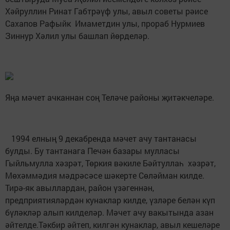
Хәйруллин Ринат Габтрәүф улы, авыл советы рәисе
Сахапов Рафыйк Имаметдин улы, прораб Нурмиев
Зиннур Хәлил улы башлап йөрделәр.
Яңа мәчет ачканнан соң Теләче районы җитәкчеләре.
1994 елның 9 декабренда мәчет ачу тантанасы
булды. Бу тантанага Печән базары мулласы
Гыйльмулла хәзрәт, Төркия вәкиле Бәйтуллаһ хәзрәт,
Мөхәммәдия мәдрәсәсе шәкерте Сөләйман килде.
Тирә-як авыллардан, район үзәгеннән,
предприятияләрдән кунаклар килде, үзләре белән күп
бүләкләр алып килделәр. Мәчет ачу вакытында азан
әйтелде.Тәкбир әйтеп, килгән кунаклар, авыл кешеләре