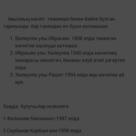
Авылның мәчет төзелеше белән бәйле булган
тарихында бер гаиләдән өч буын катнашкан.
Вәлиулла улы Ибраһим 1898 елда төзелгән
мәчетне эшләүдә катнаша.
Ибраһим улы Хәлиулла 1940 елда мәчетнең
манарасы киселгәч, бинаны клуб итеп үзгәртеп
кора.
Хәлиулла улы Рәшит 1994 елда яңа мәчеткә ай
куя.
.
Хаҗда булучылар исемлеге.
1.Фәләхиев Мөхәммәт-1997 елда
2.Саубанов Корбангали-1998 елда