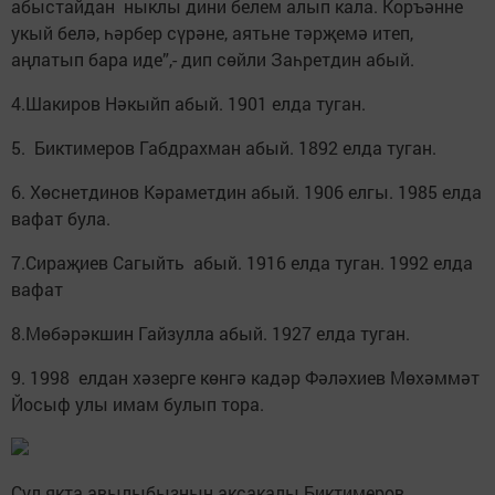
абыстайдан ныклы дини белем алып кала. Коръәнне
укый белә, һәрбер сүрәне, аятьне тәрҗемә итеп,
аңлатып бара иде”,- дип сөйли Заһретдин абый.
4.Шакиров Нәкыйп абый. 1901 елда туган.
5. Биктимеров Габдрахман абый. 1892 елда туган.
6. Хөснетдинов Кәраметдин абый. 1906 елгы. 1985 елда
вафат була.
7.Сираҗиев Сагыйть абый. 1916 елда туган. 1992 елда
вафат
8.Мөбәрәкшин Гайзулла абый. 1927 елда туган.
9. 1998 елдан хәзерге көнгә кадәр Фәләхиев Мөхәммәт
Йосыф улы имам булып тора.
Сул якта авылыбызның аксакалы Биктимеров