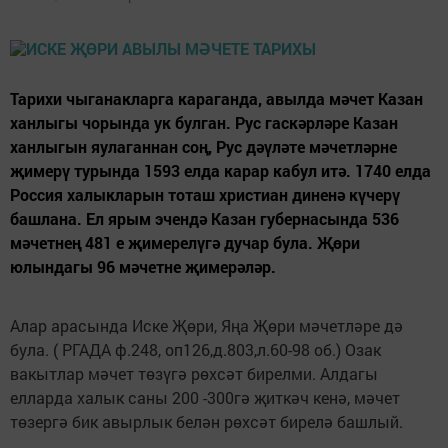
Тарихи чыганакларга караганда, авылда мәчет Казан
ханлыгы чорында ук булган. Рус гаскәрләре Казан
ханлыгын яулаганнан соң, Рус дәүләте мәчетләрне
җимерү турында 1593 елда карар кабул итә. 1740 елда
Россия халыкларын тоташ христиан диненә күчерү
башлана. Ел ярым эчендә Казан губернасында 536
мәчетнең 481 е җимерелүгә дучар була. Җөри
юлындагы 96 мәчетне җимерәләр.
Алар арасында Иске Җөри, Яңа Җөри мәчетләре дә
була. ( РГАДА ф.248, оп126,д.803,л.60-98 об.) Озак
вакытлар мәчет төзүгә рөхсәт бирелми. Алдагы
елларда халык саны 200 -300гә җиткәч кенә, мәчет
төзергә бик авырлык белән рөхсәт бирелә башлый.