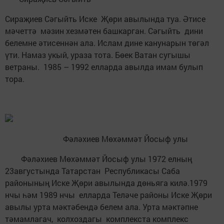
Сираҗиев Сәгыйть Иске Җөри авылында туа. Әтисе
мәчеттә мәзин хезмәтен башкарган. Сәгыйть дини
белемне әтисеннән ала. Ислам дине канунарын төгәл
үти. Намаз укый, ураза тота. Бөек Ватан сугышы
ветраны. 1985 – 1992 елларда авылда имам булып
тора.
Фәләхиев Мөхәммәт Йосыф улы
Фәләхиев Мөхәммәт Йосыф улы 1972 елның
23августында Татарстан Республикасы Саба
районының Иске Җөри авылында дөньяга килә.1979
нчы һәм 1989 нчы елларда Теләче районы Иске Җөри
авылы урта мәктәбендә белем ала. Урта мәктәпне
тәмамлагач, колхоздагы комплекста комплекс