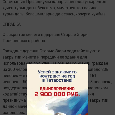
Советының Президиумы карары, авылда үткәрелгән
җыен турындагы белешмә, мәчетнең төп вәкиле
турындагы белешмәләрне дә сезнең хозурга куябыз.
СПРАВКА
О закрытии мечети в деревне Старые Зюри
Тюлячинского района.
Граждане деревни Старые Зюри ходатайствуют о
закрытии мечети и передачи ее здания для
использования под клуб.На общем собрании граждан
из 300 человек взрослого населения, участвовало 235
человек – и голосовали за закрытие мечети 151
человек – 50%, против закрытия голосовало 3 человека,
воздержались 81 человек. Тюлячинский райисполком
ходатайствует об утверждении постановления
президиума РИКа от 26 октября 1939 года о закрытии
данной мечети и передачи ее здания для
использования под клуб.