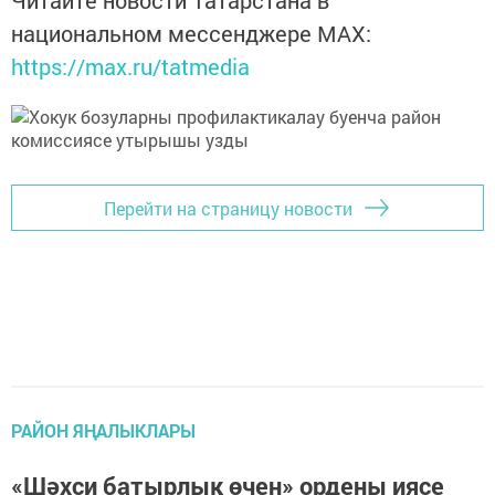
Читайте новости Татарстана в
национальном мессенджере MАХ:
https://max.ru/tatmedia
Перейти на страницу новости
РАЙОН ЯҢАЛЫКЛАРЫ
«Шәхси батырлык өчен» ордены иясе