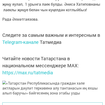
җиңү яулап, 1 урынга лаек булды. Әнисә Хатиповнаны
лаеклы җиңүе белән чын күңелдән котлыйбыз!
Рада Әхмәтгаязова.
Следите за самым важным и интересным в
Telegram-канале
Татмедиа
Читайте новости Татарстана в
национальном мессенджере MАХ:
https://max.ru/tatmedia