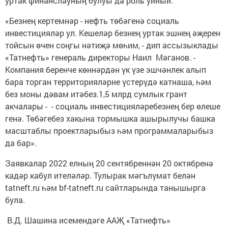
уртак финанслауның булуы да роль уйный.
«Безнең кертемнәр - нефть төбәгенә социаль
инвестицияләр ул. Кешеләр безнең уртак эшнең әҗерен
тойсын өчен соңгы нәтиҗә мөһим, - дип ассызыклады
«Татнефть» генераль директоры Наил Мәганов. -
Компания беренче көннәрдән үк үзе эшчәнлек алып
бара торган территорияләрне үстерүдә катнаша, һәм
без моны дәвам итәбез.1,5 млрд сумлык грант
акчалары - - социаль инвестицияләребезнең бер өлеше
генә. Төбәгебез хакына тормышка ашырылучы башка
масштаблы проектларыбыз һәм программаларыбыз
да бар».
Заявкалар 2022 елның 20 сентябреннән 20 октябренә
кадәр кабул ителәләр. Тулырак мәгълүмат белән
tatneft.ru һәм bf-tatneft.ru сайтларында танышырга
була.
В.Д. Шашина исемендәге ААҖ «Татнефть»