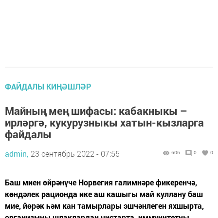
ФАЙДАЛЫ КИҢӘШЛӘР
Майның мең шифасы: кабакныкы –
ирләргә, кукурузныкы хатын-кызларга
файдалы
admin,
23 сентябрь 2022 - 07:55
606
0
0
Баш миен өйрәнүче Норвегия галимнәре фикеренчә,
көндәлек рационда ике аш кашыгы май куллану баш
мие, йөрәк һәм кан тамырлары эшчәнлеген яхшырта,
организмны шлаклардан чистарта, иммунитетны