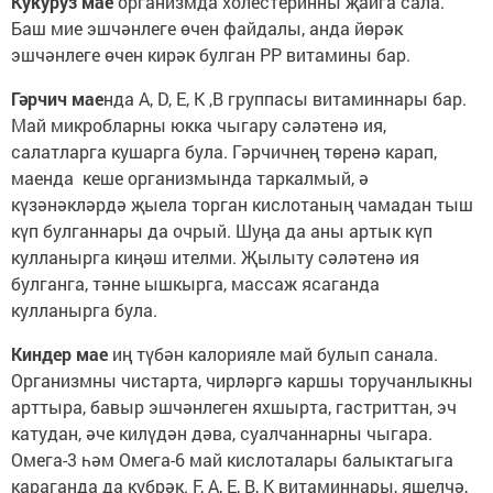
Кукуруз мае
организмда холестеринны җайга сала.
Баш мие эшчәнлеге өчен файдалы, анда йөрәк
эшчәнлеге өчен кирәк булган РР витамины бар.
Гәрчич мае
нда А, D, Е, К ,В группасы витаминнары бар.
Май микробларны юкка чыгару сәләтенә ия,
салатларга кушарга була. Гәрчичнең төренә карап,
маенда кеше организмында таркалмый, ә
күзәнәкләрдә җыела торган кислотаның чамадан тыш
күп булганнары да очрый. Шуңа да аны артык күп
кулланырга киңәш ителми. Җылыту сәләтенә ия
булганга, тәнне ышкырга, массаж ясаганда
кулланырга була.
Киндер мае
иң түбән калорияле май булып санала.
Организмны чистарта, чирләргә каршы торучанлыкны
арттыра, бавыр эшчәнлеген яхшырта, гастриттан, эч
катудан, әче килүдән дәва, суалчаннарны чыгара.
Омега-3 һәм Омега-6 май кислоталары балыктагыга
караганда да күбрәк. F, A, E, B, K витаминнары, яшелчә,