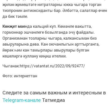
җиләк-җимештәге нитратларны юкка чыгара торган
тиопронин антиоксиданты бар. Әлбәттә, салатлар өчен
дә бик тәмле.
Көнҗет мае
нда кальций күп. Көмәнле вакытта,
гормоннар эшчәнлеге бозылганда эчү файдалы.
Организмнан тозларны чыгара, калкансыман биз
авыруларына дәва. Кан оючанлыгын арттырганга,
йөрәк һәм кан тамырлары авырулары булган
кешеләргә куллану киңәш ителми.
Чыганак:https://vatantat.ru/2022/09/92477/
Фото: интернеттан
Следите за самым важным и интересным в
Telegram-канале
Татмедиа