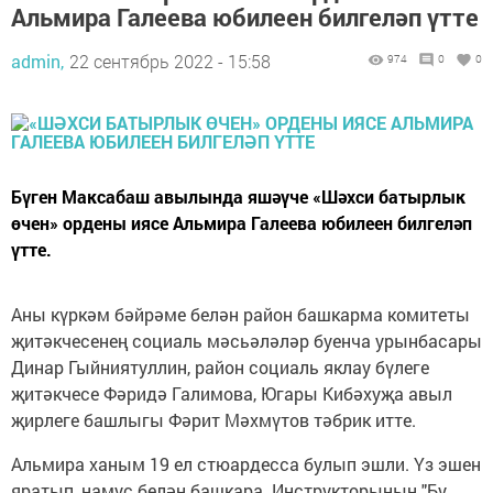
Альмира Галеева юбилеен билгеләп үтте
admin,
22 сентябрь 2022 - 15:58
974
0
0
Бүген Максабаш авылында яшәүче «Шәхси батырлык
өчен» ордены иясе Альмира Галеева юбилеен билгеләп
үтте.
Аны күркәм бәйрәме белән район башкарма комитеты
җитәкчесенең социаль мәсьәләләр буенча урынбасары
Динар Гыйниятуллин, район социаль яклау бүлеге
җитәкчесе Фәридә Галимова, Югары Кибәхуҗа авыл
җирлеге башлыгы Фәрит Мәхмүтов тәбрик итте.
Альмира ханым 19 ел стюардесса булып эшли. Үз эшен
яратып, намус белән башкара. Инструкторының "Бу