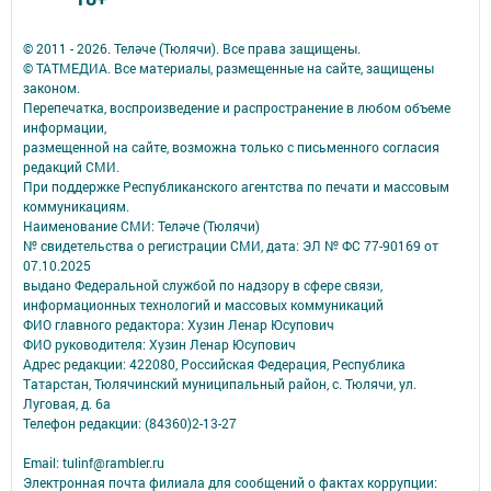
© 2011 - 2026. Теләче (Тюлячи). Все права защищены.
© ТАТМЕДИА. Все материалы, размещенные на сайте, защищены
законом.
Перепечатка, воспроизведение и распространение в любом объеме
информации,
размещенной на сайте, возможна только с письменного согласия
редакций СМИ.
При поддержке Республиканского агентства по печати и массовым
коммуникациям.
Наименование СМИ: Теләче (Тюлячи)
№ свидетельства о регистрации СМИ, дата: ЭЛ № ФС 77-90169 от
07.10.2025
выдано Федеральной службой по надзору в сфере связи,
информационных технологий и массовых коммуникаций
ФИО главного редактора: Хузин Ленар Юсупович
ФИО руководителя: Хузин Ленар Юсупович
Адрес редакции: 422080, Российская Федерация, Республика
Татарстан, Тюлячинский муниципальный район, с. Тюлячи, ул.
Луговая, д. 6а
Телефон редакции: (84360)2-⁠13-⁠27
Email: tulinf@rambler.ru
Электронная почта филиала для сообщений о фактах коррупции: