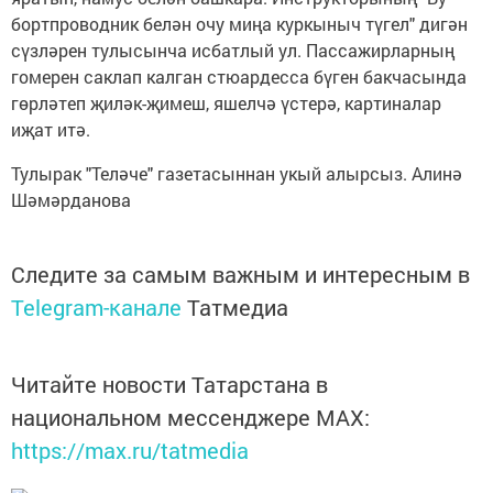
бортпроводник белән очу миңа куркыныч түгел" дигән
сүзләрен тулысынча исбатлый ул. Пассажирларның
гомерен саклап калган стюардесса бүген бакчасында
гөрләтеп җиләк-җимеш, яшелчә үстерә, картиналар
иҗат итә.
Тулырак "Теләче" газетасыннан укый алырсыз. Алинә
Шәмәрданова
Следите за самым важным и интересным в
Telegram-канале
Татмедиа
Читайте новости Татарстана в
национальном мессенджере MАХ:
https://max.ru/tatmedia