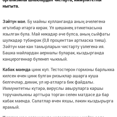
ныгыта.
Зәйтүн мае.
Бу майны кулланганда аның әчелегенә
игътибар итәргә кирәк. Ул шешәнең этикеткасына
язылган була. Май никадәр әче булса, аның сыйфаты
шулкадәр түбәнрәк (0,8 проценттан артмаска тиеш).
Зәйтүн мае кан тамырларын чистарту үзлегенә ия.
Башка майлардан аермалы буларак, кыздырганда
канцерогеннар бүленеп чыкмый.
Кабак маенда
цинк күп. Тестостерон гормоны барлыкка
килсен өчен цинк булган ризыклар ашарга куша
белгечләр, димәк, ул ир-атларга бик файдалы.
Иммунитетны күтәрә, вируслы авыруларга каршы
торучанлыкны арттыра торган селен матдәсе дә бар
кабак маенда. Салатлар өчен яхшы, ләкин кыздырырга
ярамый.