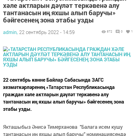
хәле актларын дәүләт теркәвенә алу
тантанасын иң яхшы алып баручы»
бәйгесенең зона этабы узды
admin,
22 сентябрь 2022 - 14:59
872
0
1
22 сентябрь көнне Байлар Сабасында ЗАГС
хезмәткәрләренең «Татарстан Республикасында
граждан хәле актларын дәүләт теркәвенә алу
тантанасын иң яхшы алып баручы» бәйгесенең зона
этабы узды.
Якташыбыз Әнисә Тимерханова "Балага исем кушу
тантанасын иң яхшы алып баручы" номинациясендә