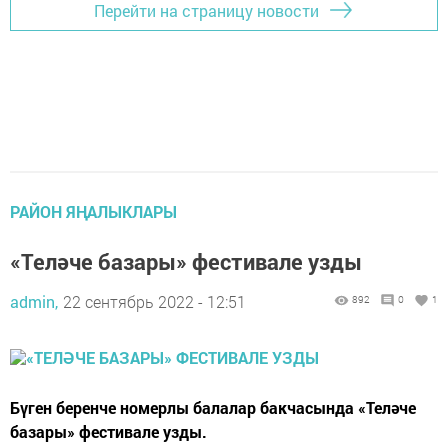
Перейти на страницу новости
РАЙОН ЯҢАЛЫКЛАРЫ
«Теләче базары» фестивале узды
admin,
22 сентябрь 2022 - 12:51
892
0
1
Бүген беренче номерлы балалар бакчасында «Теләче
базары» фестивале узды.