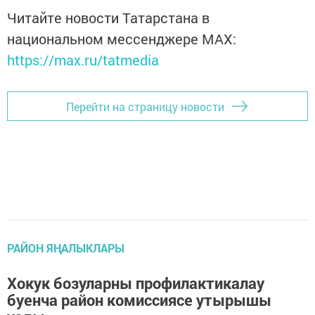
Читайте новости Татарстана в
национальном мессенджере MАХ:
https://max.ru/tatmedia
Перейти на страницу новости
РАЙОН ЯҢАЛЫКЛАРЫ
Хокук бозуларны профилактикалау
буенча район комиссиясе утырышы