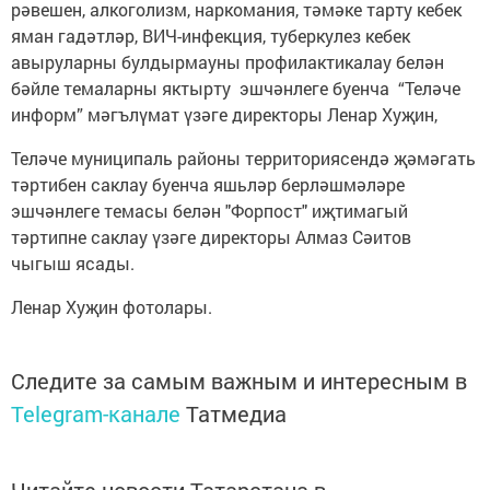
рәвешен, алкоголизм, наркомания, тәмәке тарту кебек
яман гадәтләр, ВИЧ-инфекция, туберкулез кебек
авыруларны булдырмауны профилактикалау белән
бәйле темаларны яктырту эшчәнлеге буенча “Теләче
информ” мәгълүмат үзәге директоры Ленар Хуҗин,
Теләче муниципаль районы территориясендә җәмәгать
тәртибен саклау буенча яшьләр берләшмәләре
эшчәнлеге темасы белән "Форпост" иҗтимагый
тәртипне саклау үзәге директоры Алмаз Сәитов
чыгыш ясады.
Ленар Хуҗин фотолары.
Следите за самым важным и интересным в
Telegram-канале
Татмедиа