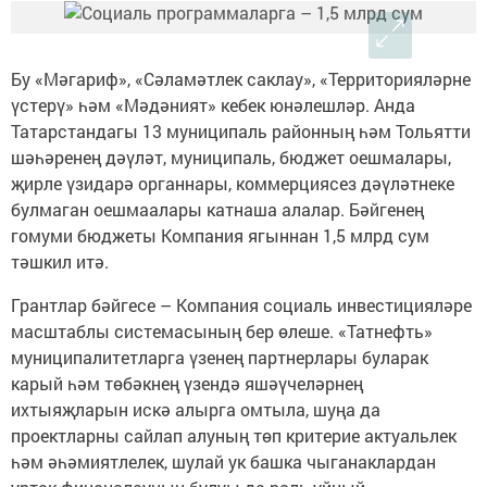
Бу «Мәгариф», «Сәламәтлек саклау», «Территорияләрне
үстерү» һәм «Мәдәният» кебек юнәлешләр. Анда
Татарстандагы 13 муниципаль районның һәм Тольятти
шәһәренең дәүләт, муниципаль, бюджет оешмалары,
җирле үзидарә органнары, коммерциясез дәүләтнеке
булмаган оешмаалары катнаша алалар. Бәйгенең
гомуми бюджеты Компания ягыннан 1,5 млрд сум
тәшкил итә.
Грантлар бәйгесе – Компания социаль инвестицияләре
масштаблы системасының бер өлеше. «Татнефть»
муниципалитетларга үзенең партнерлары буларак
карый һәм төбәкнең үзендә яшәүчеләрнең
ихтыяҗларын искә алырга омтыла, шуңа да
проектларны сайлап алуның төп критерие актуальлек
һәм әһәмиятлелек, шулай ук башка чыганаклардан