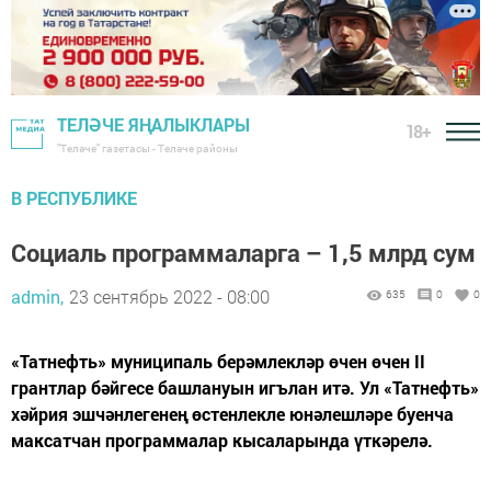
ТЕЛӘЧЕ ЯҢАЛЫКЛАРЫ
18+
"Теләче" газетасы - Теләче районы
В РЕСПУБЛИКЕ
Социаль программаларга – 1,5 млрд сум
admin,
23 сентябрь 2022 - 08:00
635
0
0
«Татнефть» муниципаль берәмлекләр өчен өчен II
грантлар бәйгесе башлануын игълан итә. Ул «Татнефть»
хәйрия эшчәнлегенең өстенлекле юнәлешләре буенча
максатчан программалар кысаларында үткәрелә.