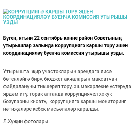
Бүген, ягъни 22 сентябрь көнне район Советының
утырышлар залында коррупциягә каршы тору эшен
координацияләү буенча комиссия утырышы узды.
Утырышта җир участокларын арендага яисә
бөтенләйгә бирү, бюджет акчаларын максатчан
файдалануны тикшереп тору, эшмәкәрлекне үстерүдә
ярдәм итү, торак алганда коррупциячел хокук
бозуларны кисәтү, коррупциягә каршы мониторинг
нәтиҗәләре кебек мәсьәләләр каралды.
Л.Хуҗин фотолары.