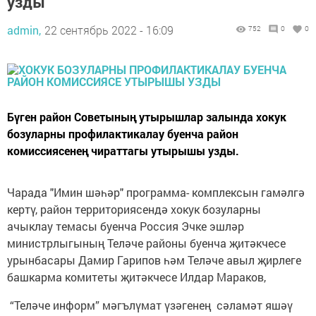
узды
admin,
22 сентябрь 2022 - 16:09
752
0
0
Бүген район Советының утырышлар залында хокук
бозуларны профилактикалау буенча район
комиссиясенең чираттагы утырышы узды.
Чарада "Имин шәһәр" программа- комплексын гамәлгә
кертү, район территориясендә хокук бозуларны
ачыклау темасы буенча Россия Эчке эшләр
министрлыгының Теләче районы буенча җитәкчесе
урынбасары Дамир Гарипов һәм Теләче авыл җирлеге
башкарма комитеты җитәкчесе Илдар Мараков,
“Теләче информ” мәгълүмат үзәгенең сәламәт яшәү