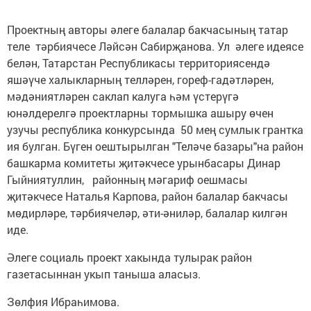
Проектның авторы әлеге балалар бакчасының татар
теле тәрбиячесе Ләйсән Сабирҗанова. Ул әлеге идеясе
белән, Татарстан Республикасы территориясендә
яшәүче халыкларның телләрен, гореф-гадәтләрен,
мәдәниятләрен саклап калуга һәм үстерүгә
юнәлдерелгә проектларны тормышка ашыру өчен
узучы республика конкурсында 50 мең сумлык грантка
ия булган. Бүген оештырылган "Теләче базары"на район
башкарма комитеты җитәкчесе урынбасары Динар
Гыйниятуллин, районның мәгариф оешмасы
җитәкчесе Наталья Карпова, район балалар бакчасы
мөдирләре, тәрбиячеләр, әти-әниләр, балалар килгән
иде.
Әлеге социаль проект хакында тулырак район
газетасыннан укып таныша аласыз.
Зөлфия Ибраһимова.