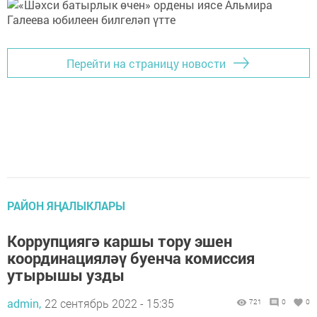
Перейти на страницу новости
РАЙОН ЯҢАЛЫКЛАРЫ
Коррупциягә каршы тору эшен
координацияләү буенча комиссия
утырышы узды
admin,
22 сентябрь 2022 - 15:35
721
0
0