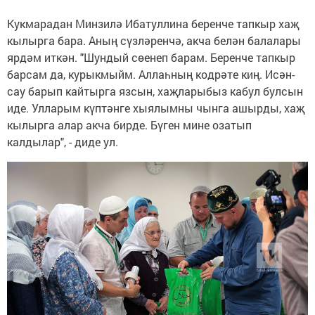
Кукмарадан Минзилә Ибатуллина беренче тапкыр хаҗ
кылырга бара. Аның сүзләренчә, акча белән балалары
ярдәм иткән. "Шундый сөенеп барам. Беренче тапкыр
барсам да, курыкмыйм. Аллаһның кодрәте киң. Исән-
сау барып кайтырга язсын, хаҗларыбыз кабул булсын
иде. Улларым күптәнге хыялымны чынга ашырды, хаҗ
кылырга алар акча бирде. Бүген мине озатып
калдылар", - диде ул.