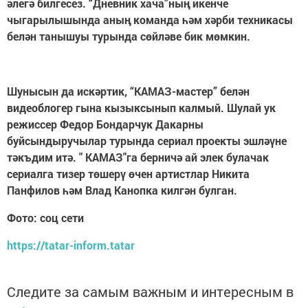
әлегә билгесез. “Дневник хача”ның икенче
чыгарылышында аның команда һәм хәрби техникасы
белән танышуы турында сөйләве бик мөмкин.
Шунысын да искәртик, “КАМАЗ-мастер” белән
видеоблогер гына кызыксынып калмый. Шулай ук
режиссер Федор Бондарчук Дакарны
буйсындыручылар турында сериал проекты эшләүне
тәкъдим итә. " КАМАЗ"га берничә ай элек булачак
сериалга тизер төшерү өчен артистлар Никита
Панфилов һәм Влад Канопка килгән булган.
Фото: соц сети
https://tatar-inform.tatar
Следите за самым важным и интересным в