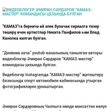
"КАМАЗ"га берничә ай элек булачак сериалга тизер
төшерү өчен артистлар Никита Панфилов һәм Влад
Канопка килгән булган.
“Дневник хача” youtub-каналының танылган авторы
видеоблогер Әмиран Сәрдәров “КАМАЗ-мастер”
командасы цехында булган.
Видеблогер Instagramда “КАМАЗ-мастер” җитештерү
базасында спорт автомобиле кабинасында утырган
фотографияләрен урнаштырган.
Әмиран Сәрдәровның Чаллыга нинди максаттан килүе