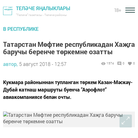
ТЕЛӘЧЕ ЯҢАЛЫКЛАРЫ
18+
"Теләче" газетасы - Теләче районы
В РЕСПУБЛИКЕ
Татарстан Мөфтие республикадан Хаҗга
баручы беренче төркемне озатты
автор,
5 август 2018 - 12:57
1574
0
0
Кукмара районыннан тупланган төркем Казан-Мәскәү-
Дубай катнаш маршруты буенча "Аэрофлот"
авиакомпаниясе белән очты.