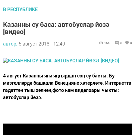
В РЕСПУБЛИКЕ
Казанны су баса: автобуслар йөзә
[видео]
автор,
5 август 2018 - 12:49
1563
0
0
4 август Казанны янә яңгырдан соң су басты. Бу
мизгелләрдә башкала Венецияне хәтерләтә. Интернетта
гадәттән тыш хәлнең фото һәм виделоары чыкты:
автобуслар йөзә.