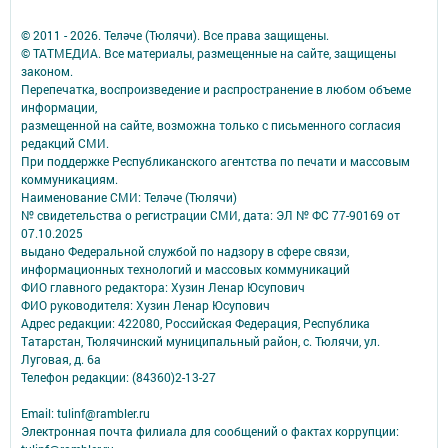
© 2011 - 2026. Теләче (Тюлячи). Все права защищены.
© ТАТМЕДИА. Все материалы, размещенные на сайте, защищены
законом.
Перепечатка, воспроизведение и распространение в любом объеме
информации,
размещенной на сайте, возможна только с письменного согласия
редакций СМИ.
При поддержке Республиканского агентства по печати и массовым
коммуникациям.
Наименование СМИ: Теләче (Тюлячи)
№ свидетельства о регистрации СМИ, дата: ЭЛ № ФС 77-90169 от
07.10.2025
выдано Федеральной службой по надзору в сфере связи,
информационных технологий и массовых коммуникаций
ФИО главного редактора: Хузин Ленар Юсупович
ФИО руководителя: Хузин Ленар Юсупович
Адрес редакции: 422080, Российская Федерация, Республика
Татарстан, Тюлячинский муниципальный район, с. Тюлячи, ул.
Луговая, д. 6а
Телефон редакции: (84360)2-⁠13-⁠27
Email: tulinf@rambler.ru
Электронная почта филиала для сообщений о фактах коррупции: