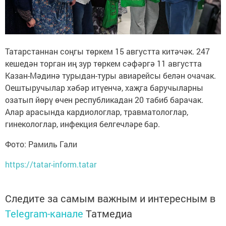
Татарстаннан соңгы төркем 15 августта китәчәк. 247
кешедән торган иң зур төркем сәфәргә 11 августта
Казан-Мәдинә турыдан-туры авиарейсы белән очачак.
Оештыручылар хәбәр итүенчә, хаҗга баручыларны
озатып йөрү өчен республикадан 20 табиб барачак.
Алар арасында кардиологлар, травматологлар,
гинекологлар, инфекция белгечләре бар.
Фото: Рамиль Гали
https://tatar-inform.tatar
Следите за самым важным и интересным в
Telegram-канале
Татмедиа