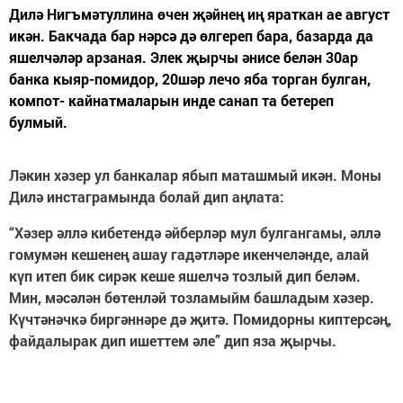
Дилә Нигъмәтуллина өчен җәйнең иң яраткан ае август
икән. Бакчада бар нәрсә дә өлгереп бара, базарда да
яшелчәләр арзаная. Элек җырчы әнисе белән 30ар
банка кыяр-помидор, 20шәр лечо яба торган булган,
компот- кайнатмаларын инде санап та бетереп
булмый.
Ләкин хәзер ул банкалар ябып маташмый икән. Моны
Дилә инстаграмында болай дип аңлата:
“Хәзер әллә кибетендә әйберләр мул булгангамы, әллә
гомумән кешенең ашау гадәтләре икенчеләнде, алай
күп итеп бик сирәк кеше яшелчә тозлый дип беләм.
Мин, мәсәлән бөтенләй тозламыйм башладым хәзер.
Күчтәнәчкә биргәннәре дә җитә. Помидорны киптерсәң,
файдалырак дип ишеттем әле” дип яза җырчы.