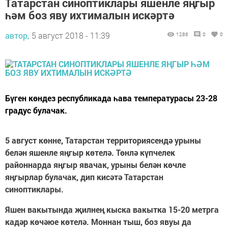
Татарстан синоптиклары яшенле яңгыр
һәм боз яву ихтималын искәртә
автор,
5 август 2018 - 11:39
1286
0
0
Бүген көндез республикада һава температурасы 23-28
градус булачак.
5 август көнне, Татарстан территориясендә урыны
белән яшенле яңгыр көтелә. Төнлә күпчелек
районнарда яңгыр явачак, урыны белән көчле
яңгырлар булачак, дип кисәтә Татарстан
синоптиклары.
Яшен вакытында җилнең кыска вакытка 15-20 метрга
кадәр көчәюе көтелә. Моннан тыш, боз явуы да