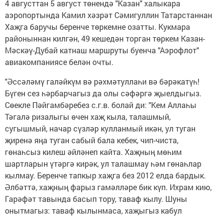
4 августтан 5 август төнендә "Казан" халыкара
аэропортында Камил хәзрәт Сәмигуллин Татарстаннан
Хаҗга баручы беренче төркемне озатты. Кукмара
районыннан килгән, 49 кешедән торган төркем Казан-
Мәскәү-Дубай катнаш маршруты буенча "Аэрофлот"
авиакомпаниясе белән очты.
"Әссәләмү галәйкүм вә рәхмәтуллаһи вә бәрәкатүһ!
Бүген сез һәрбарчагыз да олы сәфәргә җыелдыгыз.
Сөекле Пәйгамбәребез с.г.в. болай ди: "Кем Аллаһы
Тәгалә ризалыгы өчен хаҗ кыла, талашмый,
сугышмый, начар сүзләр кулланмый икән, ул туган
җиренә яңа туган сабый бала кебек, чип-чиста,
гөнаһсыз килеш әйләнеп кайта. Хаҗның мөһим
шартларын үтәргә кирәк, ул талашмау һәм гөнаһлар
кылмау. Беренче тапкыр хаҗга без 2012 елда бардык.
Әлбәттә, хаҗның фарыз гамәлләре бик күп. Ихрам кию,
Гарәфәт тавында басып тору, таваф кылу. Шуны
онытмагыз: таваф кылынмаса, хаҗыгыз кабул