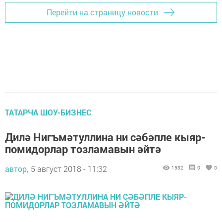
Перейти на страницу новости
ТАТАРЧА ШОУ-БИЗНЕС
Дилә Нигъмәтуллина ни сәбәпле кыяр-
помидорлар тозламавын әйтә
автор,
5 август 2018 - 11:32
1532
0
0