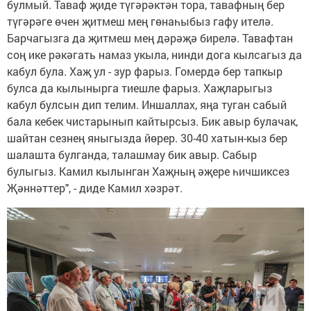
булмый. Таваф җиде түгәрәктән тора, тавафның бер
түгәрәге өчен җитмеш мең гөнаһыбыз гафу ителә.
Барчагызга да җитмеш мең дәрәҗә бирелә. Тавафтан
соң ике рәкәгать намаз укыла, нинди дога кылсагыз да
кабул була. Хаҗ ул - зур фарыз. Гомердә бер тапкыр
булса да кылынырга тиешле фарыз. Хаҗларыгыз
кабул булсын дип телим. Иншаллах, яңа туган сабый
бала кебек чистарынып кайтырсыз. Бик авыр булачак,
шайтан сезнең яныгызда йөрер. 30-40 хатын-кыз бер
шалашта булганда, талашмау бик авыр. Сабыр
булыгыз. Камил кылынган Хаҗның әҗере һичшиксез
Җәннәттер", - диде Камил хәзрәт.