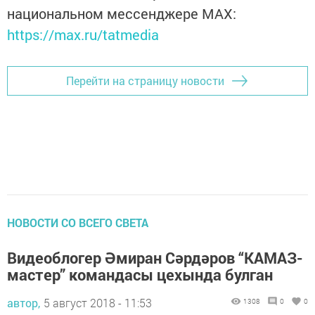
национальном мессенджере MАХ:
https://max.ru/tatmedia
Перейти на страницу новости
НОВОСТИ СО ВСЕГО СВЕТА
Видеоблогер Әмиран Сәрдәров “КАМАЗ-
мастер” командасы цехында булган
автор,
5 август 2018 - 11:53
1308
0
0