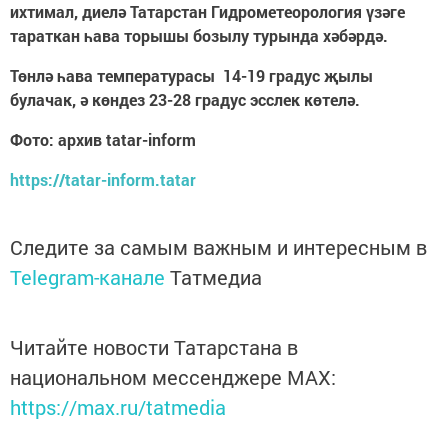
ихтимал, диелә Татарстан Гидрометеорология үзәге
тараткан һава торышы бозылу турында хәбәрдә.
Төнлә һава температурасы 14-19 градус җылы
булачак, ә көндез 23-28 градус эсслек көтелә.
Фото: архив tatar-inform
https://tatar-inform.tatar
Следите за самым важным и интересным в
Telegram-канале
Татмедиа
Читайте новости Татарстана в
национальном мессенджере MАХ:
https://max.ru/tatmedia