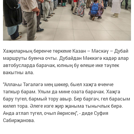
Хаҗиларның беренче төркеме Казан – Мәскәү – Дубай
маршруты буенча очты. Дубайдан Мәккәгә кадәр алар
автобусларда барачак, юлның бу өлеше ике тәүлек
вакытны ала.
"Аллаһы Тәгаләгә мең шөкер, быел хаҗга өченче
тапкыр барам. Улым да мине озата барачак. Хаҗга
бару түгел, бармый тору авыр. Бер баргач, гел барасым
килеп тора. Әлеге изге җир җаныма тынычлык бирә.
Анда атлап түгел, очып йөрисең", - диде Суфия
Сабирҗанова.