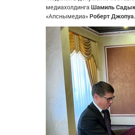
медиахолдинга
Шамиль Садык
«Апснымедиа»
Роберт Джопуа