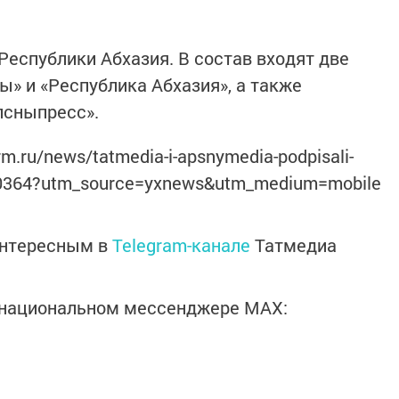
еспублики Абхазия. В состав входят две
ы» и «Республика Абхазия», а также
псныпресс».
rm.ru/news/tatmedia-i-apsnymedia-podpisali-
920364?utm_source=yxnews&utm_medium=mobile
интересным в
Telegram-канале
Татмедиа
в национальном мессенджере MАХ: