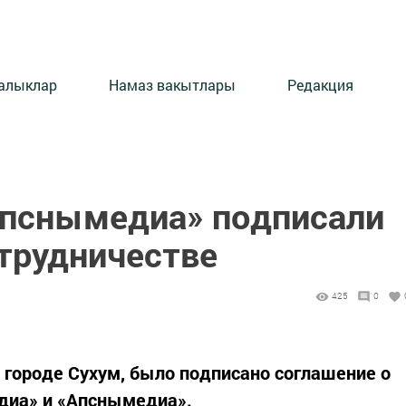
алыклар
Намаз вакытлары
Редакция
Апснымедиа» подписали
отрудничестве
425
0
, городе Сухум, было подписано соглашение о
диа» и «Апснымедиа».