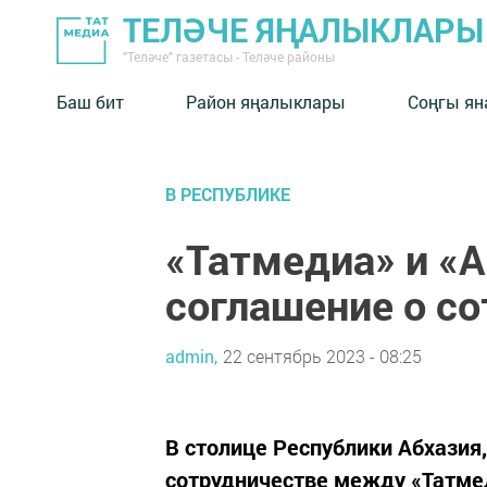
ТЕЛӘЧЕ ЯҢАЛЫКЛАРЫ
"Теләче" газетасы - Теләче районы
Баш бит
Район яңалыклары
Соңгы ян
В РЕСПУБЛИКЕ
«Татмедиа» и «
соглашение о с
admin,
22 сентябрь 2023 - 08:25
В столице Республики Абхазия
сотрудничестве между «Татме