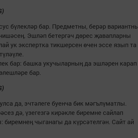
S)
ус бүлекләр бар. Предметны, берәр вариантн
 чишәсең. Эшләп бетергәч дөрес җавапларны
лай ук экспертка тикшерсен өчен эссе язып та
түләүле.
ек бар: башка укучыларның да эшләрен карап
 өлешләре бар.
S)
улса да, эчтәлеге буенча бик мәгълүматлы.
рәсез дә, үзегезгә кирәкле биремне сайлап
: биремнең чыганагы да күрсәтелгән. Сайт ай