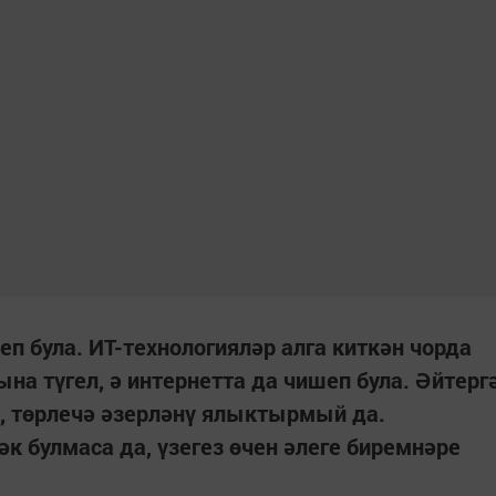
п була. ИТ-технологияләр алга киткән чорда
на түгел, ә интернетта да чишеп була. Әйтерг
тә, төрлечә әзерләнү ялыктырмый да.
к булмаса да, үзегез өчен әлеге биремнәре