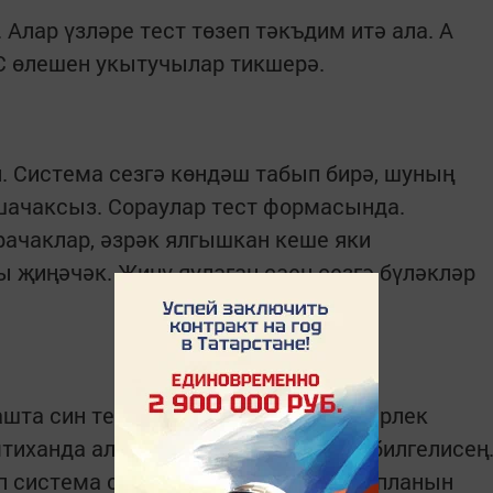
 Алар үзләре тест төзеп тәкъдим итә ала. А
 С өлешен укытучылар тикшерә.
. Система сезгә көндәш табып бирә, шуның
ачаксыз. Сораулар тест формасында.
ачаклар, әзрәк ялгышкан кеше яки
 җиңәчәк. Җиңү яулаган саен сезгә бүләкләр
ашта син тест эшлисең - ул синең әзерлек
тиханда алырга теләгән баллыңны билгелисең
система сиңа персональ әзерләнү планын