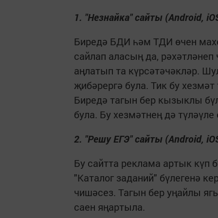
1. "Незнайка" сайты (Android, iO
Биредә БДИ һәм ТДИ өчен махс
сайлап аласың да, рәхәтләнеп
аңлатып та күрсәтәчәкләр. Шу
җибәрергә була. Тик бу хезмәт 
Биредә тагын бер кызыклы бүл
була. Бу хезмәтнең дә түләүле
2. "Решу ЕГЭ" сайты (Android, iO
Бу сайтта реклама артык күп б
"Каталог заданий" бүлегенә ке
чишәсез. Тагын бер уңайлы ягы
саен яңартыла.