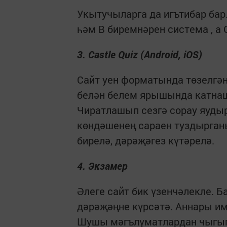
Укытучыларга да игътибар бар.
һәм В биремнәрен система , а
3. Castle Quiz (Android, iOS)
Сайт уен форматында төзелгән
белән белем ярышында катнаш
Чиратлашып сезгә сорау яудыр
көндәшенең сараен туздырганы
бирелә, дәрәҗәгез күтәрелә.
4. Экзамер
Әлеге сайт бик үзенчәлекле. Б
дәрәҗәңне күрсәтә. Аннары им
Шушы мәгълүматлардан чыгып 