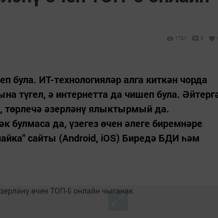
1721
0
п була. ИТ-технологияләр алга киткән чорда
на түгел, ә интернетта да чишеп була. Әйтерг
тә, төрлечә әзерләнү ялыктырмый да.
к булмаса да, үзегез өчен әлеге биремнәре
найка" сайты (Android, iOS) Биредә БДИ һәм