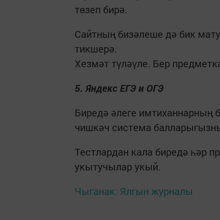
төзеп бирә.
Сайтның бизәлеше дә бик мату
тикшерә.
Хезмәт түләүле. Бер предметк
5. Яндекс ЕГЭ и ОГЭ
Биредә әлеге имтиханнарның б
чишкәч система балларыгызны
Тестлардан кала биредә һәр п
укытучылар укый.
Чыганак: Ялгын журналы