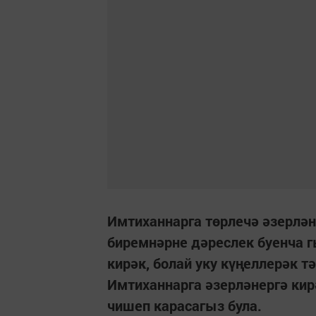
Имтиханнарга төрлечә әзерләне
биремнәрне дәреслек буенча гы
кирәк, болай уку күңеллерәк 
Имтиханнарга әзерләнергә кирә
чишеп карасагыз була.