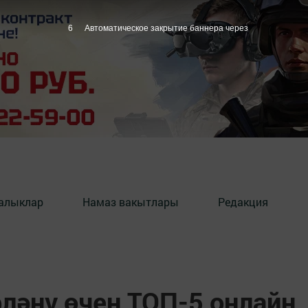
5
Автоматическое закрытие баннера через
алыклар
Намаз вакытлары
Редакция
ләнү өчен ТОП-5 онлайн