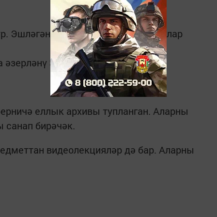
р. Эшләгән биремнәрегезне экспертлар
а әзерләнү 3 меңнән артык.
ерничә еллык архивы тупланган. Аларны
 санап бирәчәк.
редметтан видеолекцияләр дә бар. Аларны