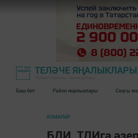
ТЕЛӘЧЕ ЯҢАЛЫКЛАРЫ
"Теләче" газетасы - Теләче районы
Баш бит
Район яңалыклары
Соңгы ян
ЯЗМАЛАР
БДИ, ТДИга әзер