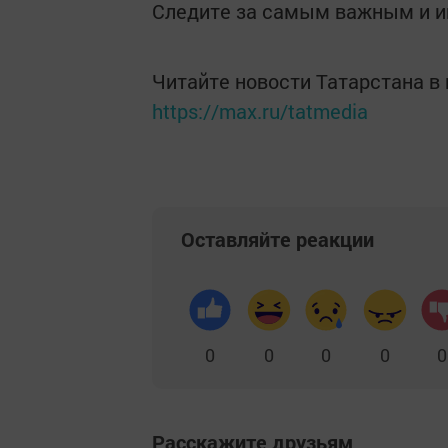
Следите за самым важным и 
Читайте новости Татарстана 
https://max.ru/tatmedia
Оставляйте реакции
0
0
0
0
0
Расскажите друзьям