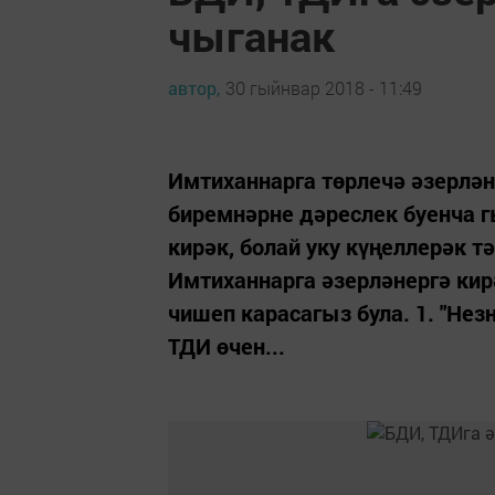
чыганак
автор,
30 гыйнвар 2018 - 11:49
Имтиханнарга төрлечә әзерләне
биремнәрне дәреслек буенча гы
кирәк, болай уку күңеллерәк 
Имтиханнарга әзерләнергә кирә
чишеп карасагыз була. 1. "Нез
ТДИ өчен...