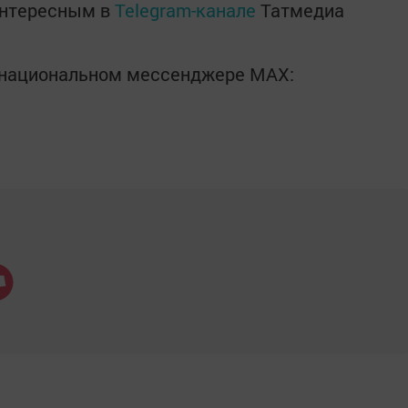
интересным в
Telegram-канале
Татмедиа
в национальном мессенджере MАХ: