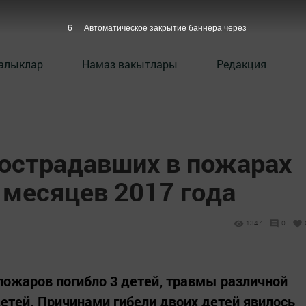
5
Автоматическое закрытие баннера через
алыклар
Намаз вакытлары
Редакция
острадавших в пожарах
5 месяцев 2017 года
1347
0
 пожаров погибло 3 детей, травмы различной
детей. Причинами гибели двоих детей явилось