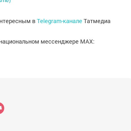
018/)
интересным в
Telegram-канале
Татмедиа
в национальном мессенджере MАХ: