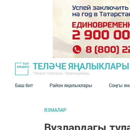
ТЕЛӘЧЕ ЯҢАЛЫКЛАРЫ
"Теләче" газетасы - Теләче районы
Баш бит
Район яңалыклары
Соңгы ян
ЯЗМАЛАР
Вузлардагы түл