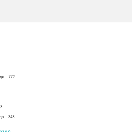
дә – 772
23
да – 343