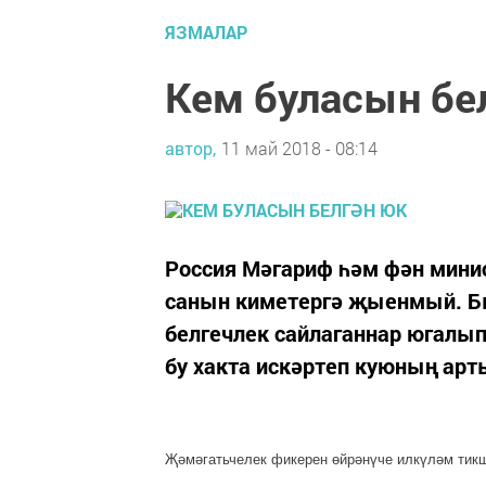
ЯЗМАЛАР
Кем буласын бе
автор,
11 май 2018 - 08:14
Россия Мәгариф һәм фән мин
санын киметергә җыенмый. Бы
белгечлек сайлаганнар югалы
бу хакта искәртеп куюның арт
Җәмәгатьчелек фикерен өй­рәнүче илкүләм тик