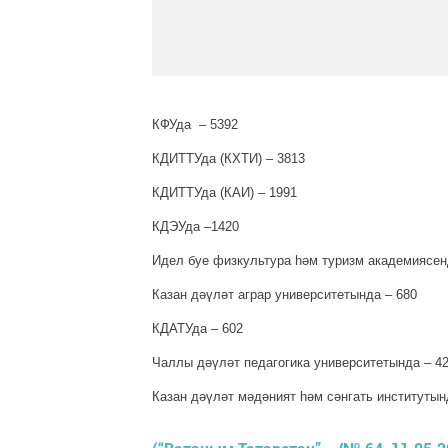
КФУда – 5392
КДИТТУда (КХТИ) – 3813
КДИТТУда (КАИ) – 1991
КДЭУда –1420
Идел буе физкультура һәм туризм академиясен
Казан дәүләт аграр университетында – 680
КДАТУда – 602
Чаллы дәүләт педагогика уни­верситетында – 4
Казан дәүләт мәдәният һәм сәнгать институтын