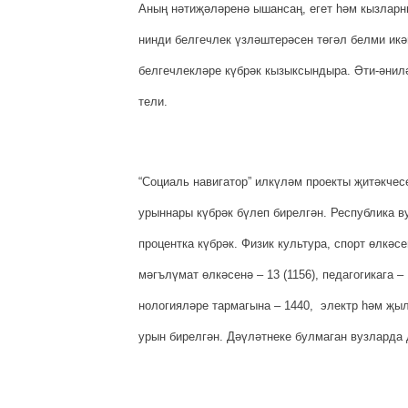
Аның нәтиҗәләренә ышансаң, егет һәм кызларн
нинди белгечлек үзләштерәсен төгәл белми икән
белгечлекләре күбрәк кызыксындыра. Әти-әнил
тели.
“Социаль навигатор” илкүләм проекты җитәкче
урыннары күбрәк бүлеп бирел­гән. Республика 
процентка күб­рәк. Физик культура, спорт өл­кә
мәгълүмат өл­кәсенә – 13 (1156), педагогикага –
нологияләре тармагына – 1440, электр һәм җыл
урын бирелгән. Дәү­ләт­неке булмаган вузларда 