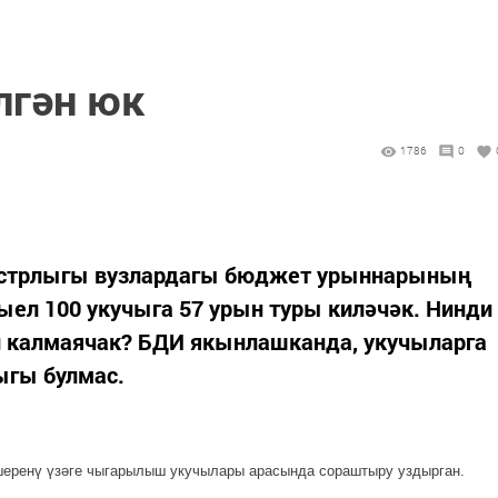
лгән юк
1786
0
истрлыгы вузлардагы бюджет урыннарының
ел 100 укучыга 57 урын туры киләчәк. Нинди
п калмаячак? БДИ якын­лашканда, укучыларга
ыгы булмас.
шеренү үзәге чыгарылыш укучылары арасында сораштыру уздырган.