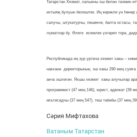
Татарстан Хезмәт, халыкны эш белән тәэмин ит
ихтыяҗ булуын белештек. Иң кирәкле ун һөнәр
салучы, штукатурчы, пе­шекче, балта остасы, та
лүматлар бу. Әлеге исемлек үзгәреп тора, дид
Республикада иң зур уртача хезмәт хакы – хими
накханә директорының эш хакы 290 мең сумга җ
акча эш­лә­гән. Яхшы хезмәт хакы алучылар ара
программист (47 мең 146), юрист, адвокат (39 ме
икътисадчы (37 мең 547), теш табибы (37 мең 39
Сәрия Мифтахова
Ватаным Татарстан