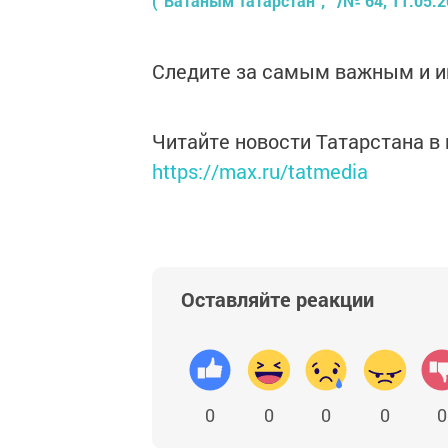
(“Ватаным Татарстан”, /№ 64, 11.05.2
Следите за самым важным и 
Читайте новости Татарстана 
https://max.ru/tatmedia
Оставляйте реакции
0
0
0
0
0