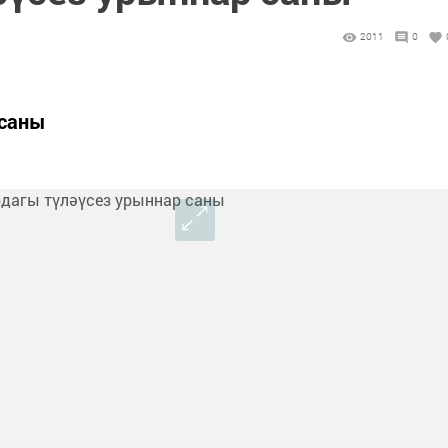
2011
0
 саны