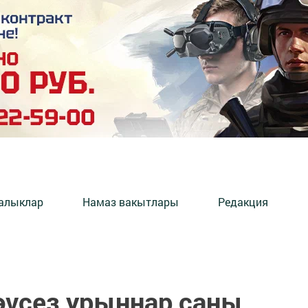
алыклар
Намаз вакытлары
Редакция
әүсез урыннар саны