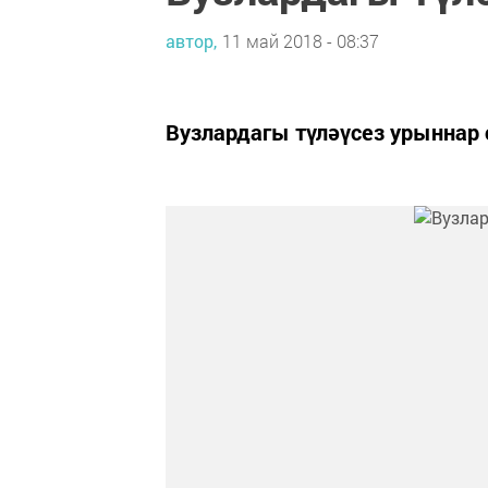
автор,
11 май 2018 - 08:37
Вузлардагы түләүсез урыннар