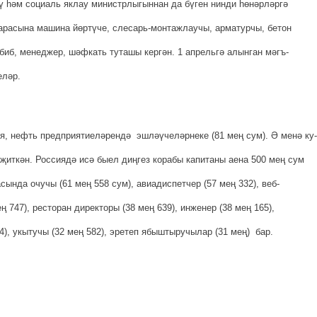
ү һәм социаль яклау министрлыгыннан да бүген нинди һөнәрләргә
 арасына машина йөртүче, слесарь-монтажлаучы, арматурчы, бетон
биб, ме­неджер, шәфкать туташы кер­гән. 1 апрельгә алынган мәгъ­
еләр.
я, нефть пред­приятиеләрендә эшләүчеләр­неке (81 мең сум). Ә менә ку­
иткән. Россиядә исә быел диңгез корабы капитаны аена 500 мең сум
сында очучы (61 мең 558 сум), авиадиспетчер (57 мең 332), веб-
ң 747), ресторан директоры (38 мең 639), инженер (38 мең 165),
4), укытучы (32 мең 582), эретеп ябыштыручылар (31 мең) бар.