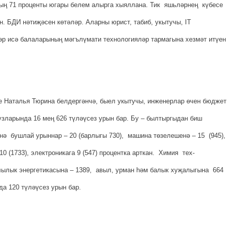
ың 71 проценты югары белем алырга хыяллана. Тик яшьләрнең күбесе
. БДИ нәтиҗәсен көтә­ләр. Аларны юрист, табиб, укытучы, IT
әр исә балаларының мәгълүмати тех­нологияләр тармагына хезмәт итүен
се Наталья Тюрина белдергәнчә, быел укытучы, инженерлар өчен бюджет
вузларында 16 мең 626 түләүсез урын бар. Бу – былтыргыдан биш
сенә бушлай урыннар – 20 (барлыгы 730), машина төзе­ле­шенә – 15 (945)
 10 (1733), электроникага 9 (547) процентка арткан. Химия тех­
ылык энергетикасына – 1389, авыл, урман һәм балык хуҗа­лы­гына 664
да 120 түләүсез урын бар.