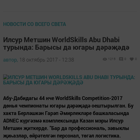
НОВОСТИ СО ВСЕГО СВЕТА
Илсур Метшин WorldSkills Abu Dhabi
турында: Барысы да югары дәрәҗәдә
автор,
18 октябрь 2017 - 12:38
1215
0
0
Абу-Дабидагы 44 нче WorldSkills Competition-2017
дөнья чемпионаты югары дәрәҗәдә оештырылган. Бу
хакта Берләшкән Гарәп Әмирлекләре башкаласында
ADNEC күргәзмә комплексында Казан мэры Илсур
Метшин җиткерде. "Бар да профессиональ, зәвыклы
җиһазлар, өйрәтелгән персонал, төгәл логистика.