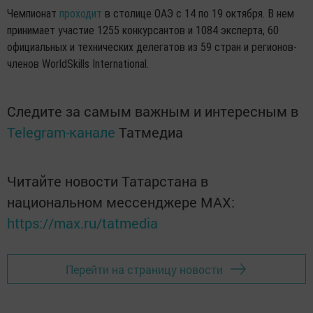
Чемпионат
проходит
в столице ОАЭ с 14 по 19 октября. В нем
принимает участие 1255 конкурсантов и 1084 эксперта, 60
официальных и технических делегатов из 59 стран и регионов-
членов WorldSkills International.
Следите за самым важным и интересным в
Telegram-канале
Татмедиа
Читайте новости Татарстана в
национальном мессенджере MАХ:
https://max.ru/tatmedia
Перейти на страницу новости