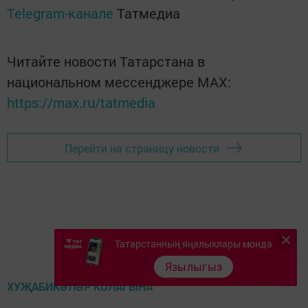
Telegram-канале
Татмедиа
Читайте новости Татарстана в
национальном мессенджере MАХ:
https://max.ru/tatmedia
Перейти на страницу новости
Татарстанның яңалыклары монда
Язылыгыз
ХУҖАБИКӘЛӘР КОЛАГЫНА