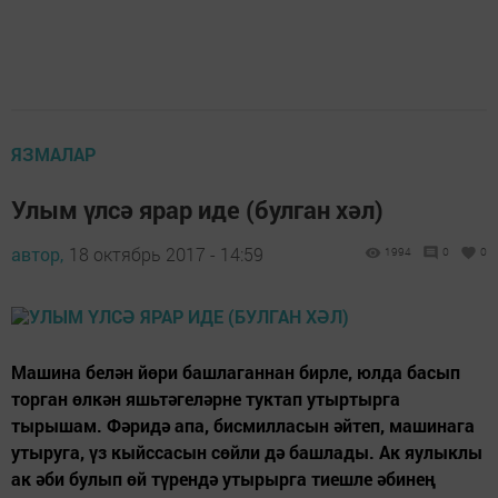
ЯЗМАЛАР
Улым үлсә ярар иде (булган хәл)
автор,
18 октябрь 2017 - 14:59
1994
0
0
Машина белән йөри башлаганнан бирле, юлда басып
торган өлкән яшьтәгеләрне туктап утыртырга
тырышам. Фәридә апа, бисмилласын әйтеп, машинага
утыруга, үз кыйссасын сөйли дә башлады. Ак яулыклы
ак әби булып өй түрендә утырырга тиешле әбинең