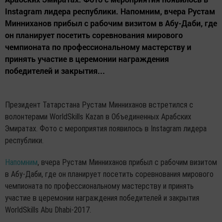
Instagram лидера республики. Напомним, вчера Рустам
Минниханов прибыл с рабочим визитом в Абу-Даби, где
он планирует посетить соревнования мирового
чемпионата по профессиональному мастерству и
принять участие в церемонии награждения
победителей и закрытия...
Президент Татарстана Рустам Минниханов встретился с
волонтерами WorldSkills Kazan в Объединенных Арабских
Эмиратах. Фото с мероприятия появилось в Instagram лидера
республики.
Напомним
, вчера Рустам Минниханов прибыл с рабочим визитом
в Абу-Даби, где он планирует посетить соревнования мирового
чемпионата по профессиональному мастерству и принять
участие в церемонии награждения победителей и закрытия
WorldSkills Abu Dhabi-2017.