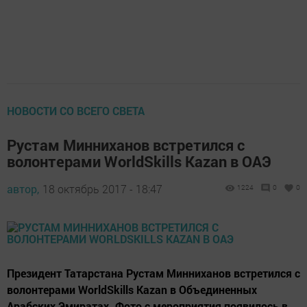
НОВОСТИ СО ВСЕГО СВЕТА
Рустам Минниханов встретился с
волонтерами WorldSkills Kazan в ОАЭ
автор,
18 октябрь 2017 - 18:47
1224
0
0
Президент Татарстана Рустам Минниханов встретился с
волонтерами WorldSkills Kazan в Объединенных
Арабских Эмиратах. Фото с мероприятия появилось в