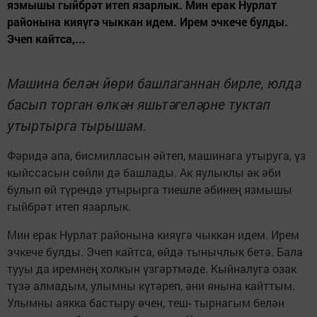
язмышы гыйбрәт итеп язарлык. Мин ерак Нурлат
районына кияүгә чыккан идем. Ирем эчкече булды.
Эчеп кайтса,...
Машина белән йөри башлаганнан бирле, юлда
басып торган өлкән яшьтәгеләрне туктап
утыртырга тырышам.
Фәридә апа, бисмилласын әйтеп, машинага утыруга, үз
кыйссасын сөйли дә башлады. Ак яулыклы ак әби
булып өй түрендә утырырга тиешле әбинең язмышы
гыйбрәт итеп язарлык.
Мин ерак Нурлат районына кияүгә чыккан идем. Ирем
эчкече булды. Эчеп кайтса, өйдә тынычлык бетә. Бала
тууы да иремнең холкын үзгәртмәде. Кыйналуга озак
түзә алмадым, улымны күтәреп, әни янына кайттым.
Улымны аякка бастыру өчен, теш- тырнагым белән