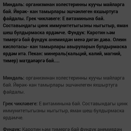
Миндаль: организмнан холестеринны куучы майларга
бай. Йөрәк- кан тамырлары эшчәнлеген яхшыртуга
файдалы. Грек чикләвеге: Е витаминына бай.
Составындагы цинк иммунитетыгызны ныгытыр, яман
шеш булдырмаска ярдәмче. Фундук: Каротин һәм
тимергә бай фундук анемиядән менә дигән дәва. Олеин
кислотасы- кан тамырлары авыруларын булдырмаска
ярдәм итә. Пекан: минераль(кальций, калий, магний,
тимер) матдәләргә бай....
Миндаль:
организмнан холестеринны куучы майларга
бай. Йөрәк- кан тамырлары эшчәнлеген яхшыртуга
файдалы.
Грек чикләвеге:
Е витаминына бай. Составындагы цинк
иммунитетыгызны ныгытыр, яман шеш булдырмаска
ярдәмче.
Фундук:
Каротин һәм тимергә бай фундук анемиядән