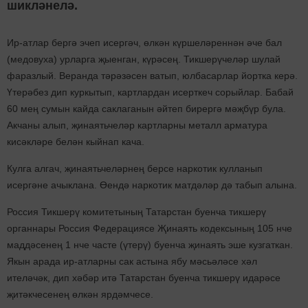
шикләнелә.
Ир-атлар бергә эчеп исергәч, өлкән күршеләреннән әче бал
(медовуха) урларга җыенган, күрәсең. Тикшерүчеләр шулай
фаразлый. Веранда тәрәзәсен ватып, юлбасарлар йортка керә.
Үтерәбез дип куркытып, картлардан исерткеч сорыйлар. Бабай
60 мең сумын кайда саклаганын әйтеп бирергә мәҗбүр була.
Акчаны алып, җинаятьчеләр картларны металл арматура
кисәкләре белән кыйнап кача.
Кулга алгач, җинаятьчеләрнең берсе наркотик кулланып
исергәне ачыклана. Өендә наркотик матдәләр дә табып алына.
Россия Тикшерү комитетының Татарстан буенча тикшерү
органнары Россия Федерациясе Җинаять кодексының 105 нче
маддәсенең 1 нче часте (үтерү) буенча җинаять эше кузгаткан.
Якын арада ир-атларны сак астына ябу мәсьәләсе хәл
ителәчәк, дип хәбәр итә Татарстан буенча тикшерү идарәсе
җитәкчесенең өлкән ярдәмчесе.