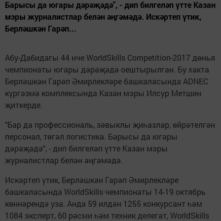
Барысы да югары дәрәҗәдә", - дип билгеләп үтте Казан
мэры журналистлар белән әңгәмәдә. Искәртеп үтик,
Берләшкән Гарәп...
Абу-Дабидагы 44 нче WorldSkills Competition-2017 дөнья
чемпионаты югары дәрәҗәдә оештырылган. Бу хакта
Берләшкән Гарәп Әмирлекләре башкаласында ADNEC
күргәзмә комплексында Казан мэры Илсур Метшин
җиткерде.
"Бар да профессиональ, зәвыклы җиһазлар, өйрәтелгән
персонал, төгәл логистика. Барысы да югары
дәрәҗәдә", - дип билгеләп үтте Казан мэры
журналистлар белән әңгәмәдә.
Искәртеп үтик, Берләшкән Гарәп Әмирлекләре
башкаласында WorldSkills чемпионаты 14-19 октябрь
көннәрендә уза. Анда 59 илдән 1255 конкурсант һәм
1084 эксперт, 60 рәсми һәм техник делегат, WorldSkills