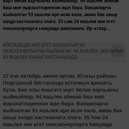
карт белән карчыкны кыйныйлар. 94 яшьлек әбекәй
баш мие җәрәхәтләреннән җан бирә. Вәхшиләрчә
кыйналган 93 яшьлек ире исән кала, әмма бик авыр
хәлдә хастаханәгә эләгә. 25 һәм 24 яшьлек ике егет
пенсионерларга һөҗүмдә шикләнелә. Ир-атлар...
17 нче октябрь көнне иртән, Ютазы районы
Подгорный бистәсендә коточкыч җинаять
була. Бик олы яшьтәге карт белән карчыкны
кыйныйлар. 94 яшьлек әбекәй баш мие
җәрәхәтләреннән җан бирә. Вәхшиләрчә
кыйналган 93 яшьлек ире исән кала, әмма бик
авыр хәлдә хастаханәгә эләгә. 25 һәм 24
яшьлек ике егет пенсионерларга һөҗүмдә