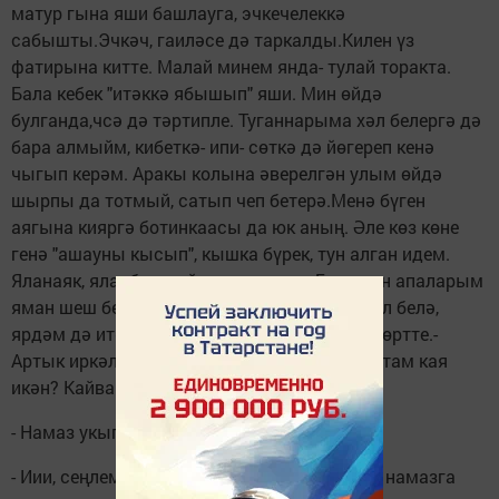
матур гына яши башлауга, эчкечелеккә
сабышты.Эчкәч, гаиләсе дә таркалды.Килен үз
фатирына китте. Малай минем янда- тулай торакта.
Бала кебек "итәккә ябышып" яши. Мин өйдә
булганда,чсә дә тәртипле. Туганнарыма хәл белергә дә
бара алмыйм, кибеткә- ипи- сөткә дә йөгереп кенә
чыгып керәм. Аракы колына әверелгән улым өйдә
шырпы да тотмый, сатып чеп бетерә.Менә бүген
аягына кияргә ботинкаасы да юк аның. Әле көз көне
генә "ашауны кысып", кышка бүрек, тун алган идем.
Яланаяк, яланбаш кайтып керде ул. Бертуган апаларым
яман шеш белән чирли. Яннарына барып хәл белә,
ярдәм дә итә алмы йм,- дип күз яшьләрен сөртте.-
Артык иркәләмәдем дә кебек. Ялгышым, хатам кая
икән? Кайвакыт "Улым үлсә ярар иде",- дим.
- Намаз укып, Аллаһтан сорагыз…
- Иии, сеңлем, намаз укый алмыйм. Иртәнге намазга