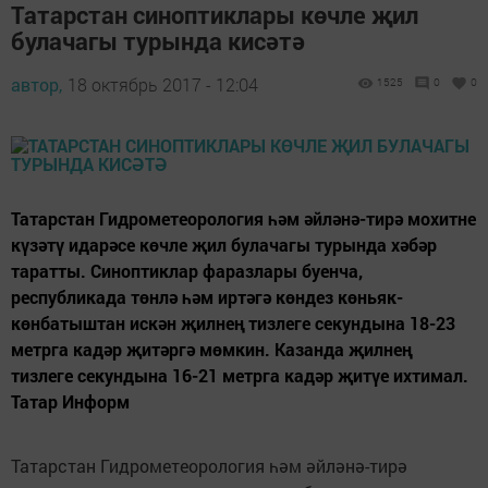
Татарстан синоптиклары көчле җил
булачагы турында кисәтә
автор,
18 октябрь 2017 - 12:04
1525
0
0
Татарстан Гидрометеорология һәм әйләнә-тирә мохитне
күзәтү идарәсе көчле җил булачагы турында хәбәр
таратты. Синоптиклар фаразлары буенча,
республикада төнлә һәм иртәгә көндез көньяк-
көнбатыштан искән җилнең тизлеге секундына 18-23
метрга кадәр җитәргә мөмкин. Казанда җилнең
тизлеге секундына 16-21 метрга кадәр җитүе ихтимал.
Татар Информ
Татарстан Гидрометеорология һәм әйләнә-тирә