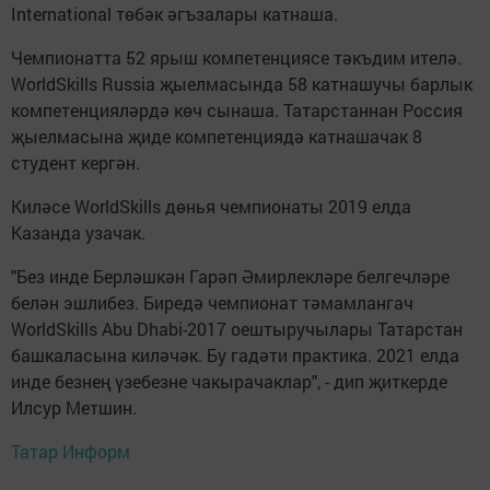
International төбәк әгъзалары катнаша.
Чемпионатта 52 ярыш компетенциясе тәкъдим ителә.
WorldSkills Russia җыелмасында 58 катнашучы барлык
компетенцияләрдә көч сынаша. Татарстаннан Россия
җыелмасына җиде компетенциядә катнашачак 8
студент кергән.
Киләсе WorldSkills дөнья чемпионаты 2019 елда
Казанда узачак.
"Без инде Берләшкән Гарәп Әмирлекләре белгечләре
белән эшлибез. Биредә чемпионат тәмамлангач
WorldSkills Abu Dhabi-2017 оештыручылары Татарстан
башкаласына киләчәк. Бу гадәти практика. 2021 елда
инде безнең үзебезне чакырачаклар", - дип җиткерде
Илсур Метшин.
Татар Информ