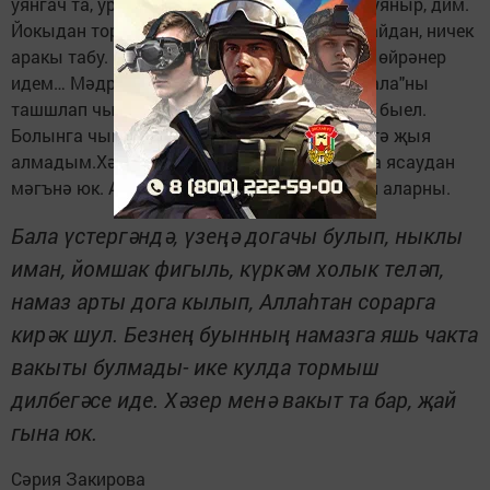
уянгач та, урынымнан кузгалмый ятам. Ул уяныр, дим.
Йокыдан торуга беренче уе, беренче сүзе: кайдан, ничек
аракы табу. Намазын да укыр, Коръәнен дә өйрәнер
идем… Мәдрәсә дә ерак түгел. Менә шул "бала"ны
ташшлап чыгып китә алмыйм. Җиләк уңды быел.
Болынга чыгып, иркен сулыш алып, җиләк тә җыя
алмадым.Хәер, җыеп эшкәртүдән, кайнатма ясаудан
мәгънә юк. Айдар кышка кадәр калдырмый аларны.
Бала үстергәндә, үзеңә догачы булып, ныклы
иман, йомшак фигыль, күркәм холык теләп,
намаз арты дога кылып, Аллаһтан сорарга
кирәк шул. Безнең буынның намазга яшь чакта
вакыты булмады- ике кулда тормыш
дилбегәсе иде. Хәзер менә вакыт та бар, җай
гына юк.
Сәрия Закирова