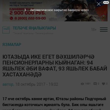
2
Автоматическое закрытие баннера через
ТЕЛӘЧЕ ЯҢАЛЫКЛАРЫ
18+
"Теләче" газетасы - Теләче районы
ЯЗМАЛАР
ЮТАЗЫДА ИКЕ ЕГЕТ ВӘХШИЛӘРЧӘ
ПЕНСИОНЕРЛАРНЫ КЫЙНАГАН: 94
ЯШЬЛЕК ӘБИ ВАФАТ, 93 ЯШЬЛЕК БАБАЙ
ХАСТАХАНӘДӘ
автор,
18 октябрь 2017 - 19:02
1691
0
0
17 нче октябрь көнне иртән, Ютазы районы Подгорный
бистәсендә коточкыч җинаять була. Бик олы яшьтәге