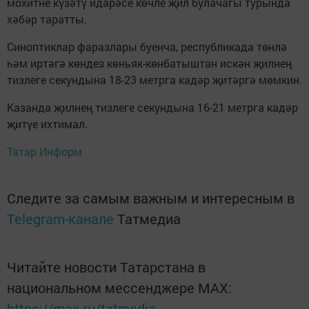
мохитне күзәтү идарәсе көчле җил булачагы турында
хәбәр таратты.
Синоптиклар фаразлары буенча, республикада төнлә
һәм иртәгә көндез көньяк-көнбатыштан искән җилнең
тизлеге секундына 18-23 метрга кадәр җитәргә мөмкин.
Казанда җилнең тизлеге секундына 16-21 метрга кадәр
җитүе ихтимал.
Татар Информ
Следите за самым важным и интересным в
Telegram-канале
Татмедиа
Читайте новости Татарстана в
национальном мессенджере MАХ:
https://max.ru/tatmedia