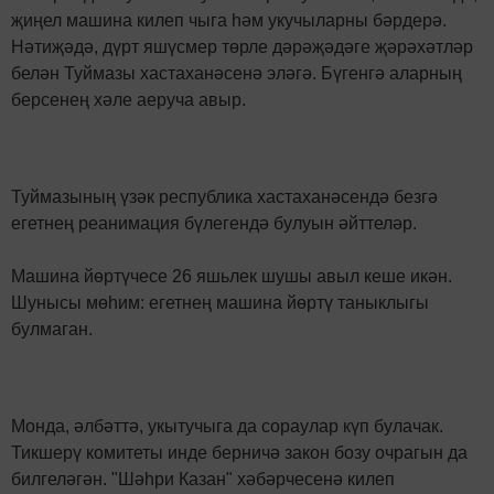
җиңел машина килеп чыга һәм укучыларны бәрдерә.
Нәтиҗәдә, дүрт яшүсмер төрле дәрәҗәдәге җәрәхәтләр
белән Туймазы хастаханәсенә эләгә. Бүгенгә аларның
берсенең хәле аеруча авыр.
Туймазының үзәк республика хастаханәсендә безгә
егетнең реанимация бүлегендә булуын әйттеләр.
Машина йөртүчесе 26 яшьлек шушы авыл кеше икән.
Шунысы мөһим: егетнең машина йөртү таныклыгы
булмаган.
Монда, әлбәттә, укытучыга да сораулар күп булачак.
Тикшерү комитеты инде берничә закон бозу очрагын да
билгеләгән. "Шәһри Казан" хәбәрчесенә килеп