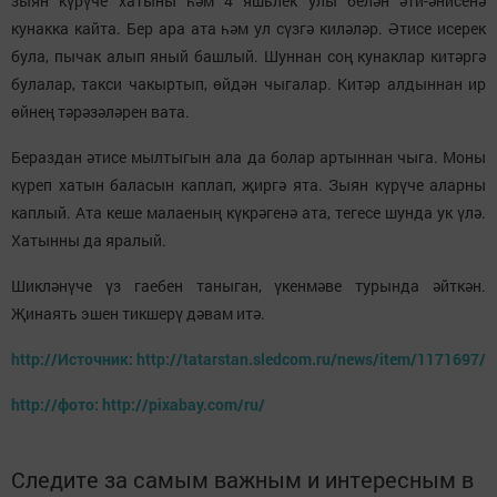
зыян күрүче хатыны һәм 4 яшьлек улы белән әти-әнисенә
кунакка кайта. Бер ара ата һәм ул сүзгә киләләр. Әтисе исерек
була, пычак алып яный башлый. Шуннан соң кунаклар китәргә
булалар, такси чакыртып, өйдән чыгалар. Китәр алдыннан ир
өйнең тәрәзәләрен вата.
Бераздан әтисе мылтыгын ала да болар артыннан чыга. Моны
күреп хатын баласын каплап, җиргә ята. Зыян күрүче аларны
каплый. Ата кеше малаеның күкрәгенә ата, тегесе шунда ук үлә.
Хатынны да яралый.
Шикләнүче үз гаебен таныган, үкенмәве турында әйткән.
Җинаять эшен тикшерү дәвам итә.
http://Источник: http://tatarstan.sledcom.ru/news/item/1171697/
http://фото: http://pixabay.com/ru/
Следите за самым важным и интересным в