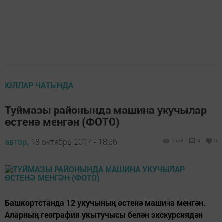
ЮЛЛАР ЧАТЫНДА
Туймазы районында машина укучылар
өстенә менгән (ФОТО)
автор,
18 октябрь 2017 - 18:56
2573
0
0
Башкортстанда 12 укучының өстенә машина менгән.
Аларның география укытучысы белән экскурсиядән