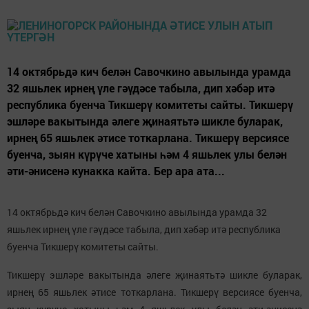
14 октябрьдә кич белән Савочкино авылында урамда
32 яшьлек ирнең үле гәүдәсе табыла, дип хәбәр итә
республика буенча Тикшерү комитеты сайты. Тикшерү
эшләре вакытында әлеге җинаятьтә шикле буларак,
ирнең 65 яшьлек әтисе тоткарлана. Тикшерү версиясе
буенча, зыян күрүче хатыны һәм 4 яшьлек улы белән
әти-әнисенә кунакка кайта. Бер ара ата...
14 октябрьдә кич белән Савочкино авылында урамда 32
яшьлек ирнең үле гәүдәсе табыла, дип хәбәр итә республика
буенча Тикшерү комитеты сайты.
Тикшерү эшләре вакытында әлеге җинаятьтә шикле буларак,
ирнең 65 яшьлек әтисе тоткарлана. Тикшерү версиясе буенча,