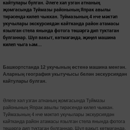
кайтулары булган. Әлеге хәл узган атнаның
җомгасында Туймазы районының Япрак авылы
тирәсендә килеп чыккан. Туймазының 4 нче мәктәп
укучылары экскурсиядән кайтканда район атамасы
язылган стела янында фотога төшәргә дип туктаган
булганнар. Шул вакыт, көтмәгәндә, җиңел машина
килеп чыга һәм...
Башкортстанда 12 укучының өстенә машина менгән.
Аларның география укытучысы белән экскурсиядән
кайтулары булган.
Әлеге хәл узган атнаның җомгасында Туймазы
районының Япрак авылы тирәсендә килеп чыккан.
Туймазының 4 нче мәктәп укучылары экскурсиядән
кайтканда район атамасы язылган стела янында фотога
төшәргә дип туктаган булганнар. Шул вакыт, көтмәгәндә,