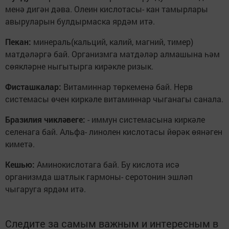
менә дигән дәва. Олеин кислотасы- кан тамырлары
авыруларын булдырмаска ярдәм итә.
Пекан:
минераль(кальций, калий, магний, тимер)
матдәләргә бай. Организмга матдәләр алмашына һәм
сөякләрне ныгытырга кирәкле ризык.
Фисташкалар:
Витаминнар төркеменә бай. Нерв
системасы өчен киркәле витаминнар чыганагы санала.
Бразилия чикләвеге:
- иммун системасына киркәле
селенага бай. Альфа- линолен кислотасы йөрәк өянәген
киметә.
Кешью:
Аминокислотага бай. Бу кислота исә
организмда шатлык гармоны- серотонин эшләп
чыгаруга ярдәм итә.
Следите за самым важным и интересным в