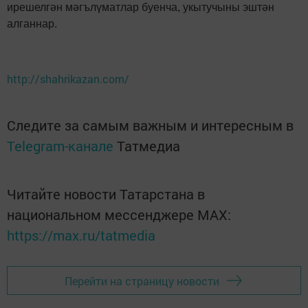
ирешелгән мәгълүматлар буенча, укытучыны эштән
алганнар.
http://shahrikazan.com/
Следите за самым важным и интересным в
Telegram-канале
Татмедиа
Читайте новости Татарстана в
национальном мессенджере MАХ:
https://max.ru/tatmedia
Перейти на страницу новости