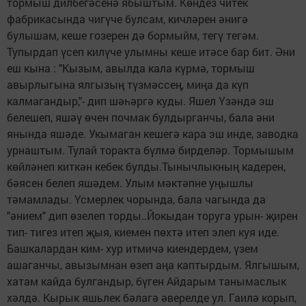
тормыш дилбегәсенә ябыштым. Көндез читек
фабрикасында чигүче булсам, кичләрен әнигә
булышам, кеше гозерен дә бормыйм, тегү тегәм.
Тупырдап үсеп килүче улымны кеше итәсе бар бит. Әни
еш кына : "Кызым, авылда кала күрмә, тормыш
авырлыгына ялгызың түзмәссең, миңа да күп
калмагандыр,"- дип шәһәргә куды. Яшел Үзәндә эш
белешеп, яшәү өчен почмак булдырганчы, бала әни
янында яшәде. Укымаган кешегә кара эш инде, заводка
урнаштым. Тулай торакта бүлмә бирделәр. Тормышым
көйләнеп киткән кебек булды.Тынычлыкның кадерен,
бәясен белеп яшәдем. Улым мәктәпне уңышлы
тәмамлады. Үсмерлек чорында, бала чагында да
"әнием" дип өзелеп торды..Йокыдан торуга урын- җирен
тип- тигез итеп җыя, киемен пөхтә итеп элеп куя иде.
Башкалардан ким- хур итмичә киендердем, үзем
ашаганчы, авызымнан өзеп аңа каптырдым. Ялгышым,
хатам кайда булгандыр, бүген Айдарым танымаслык
хәлдә. Кырык яшьлек бәлагә әверелде ул. Гаилә корып,