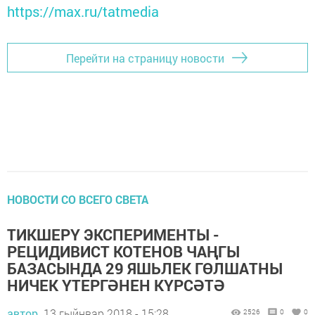
https://max.ru/tatmedia
Перейти на страницу новости
НОВОСТИ СО ВСЕГО СВЕТА
ТИКШЕРҮ ЭКСПЕРИМЕНТЫ -
РЕЦИДИВИСТ КОТЕНОВ ЧАҢГЫ
БАЗАСЫНДА 29 ЯШЬЛЕК ГӨЛШАТНЫ
НИЧЕК ҮТЕРГӘНЕН КҮРСӘТӘ
автор,
13 гыйнвар 2018 - 15:28
2526
0
0