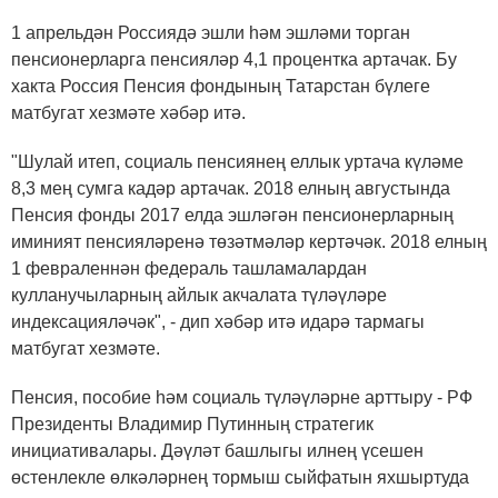
1 апрельдән Россиядә эшли һәм эшләми торган
пенсионерларга пенсияләр 4,1 процентка артачак. Бу
хакта Россия Пенсия фондының Татарстан бүлеге
матбугат хезмәте хәбәр итә.
"Шулай итеп, социаль пенсиянең еллык уртача күләме
8,3 мең сумга кадәр артачак. 2018 елның августында
Пенсия фонды 2017 елда эшләгән пенсионерларның
иминият пенсияләренә төзәтмәләр кертәчәк. 2018 елның
1 февраленнән федераль ташламалардан
кулланучыларның айлык акчалата түләүләре
индексацияләчәк", - дип хәбәр итә идарә тармагы
матбугат хезмәте.
Пенсия, пособие һәм социаль түләүләрне арттыру - РФ
Президенты Владимир Путинның стратегик
инициативалары. Дәүләт башлыгы илнең үсешен
өстенлекле өлкәләрнең тормыш сыйфатын яхшыртуда