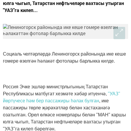
юлга чыгып, Татарстан нефтьчеләре вахтасы утырган
"УАЗ"га килеп...
Социаль челтәрләрдә Лениногорск районында ике кеше
гомере өзелгән һәлакәт фотолары барлыкка килде.
Россия Эчке эшләр министрлыгының Татарстан
Республикасы матбугат хезмәте хәбәр итүенчә,
"УАЗ"
йөртүчесе һәм бер пассажиры һәлак булган
, ике
пассажиры төрле җәрәхәтләр белән хастаханәгә
озатылган. Орел өлкәсе номерлары белән "МАН" каршы
юлга чыгып, Татарстан нефтьчеләре вахтасы утырган
"УАЗ"га килеп бәрелгән.