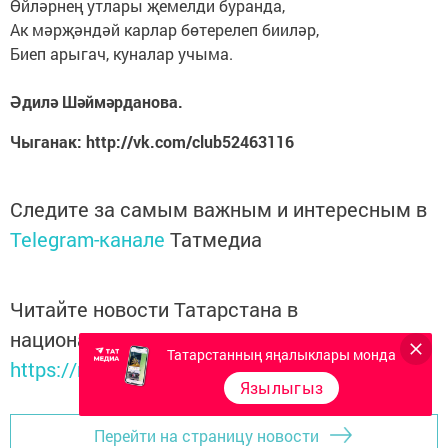
Өйләрнең утлары җемелди буранда,
Ак мәрҗәндәй карлар бөтерелеп бииләр,
Биеп арыгач, куналар учыма.
Әдилә Шәймәрданова.
Чыганак: http://vk.com/club52463116
Следите за самым важным и интересным в
Telegram-канале
Татмедиа
Читайте новости Татарстана в
национальном мессенджере MАХ:
Татарстанның яңалыклары монда
https://max.ru/tatmedia
Язылыгыз
Перейти на страницу новости