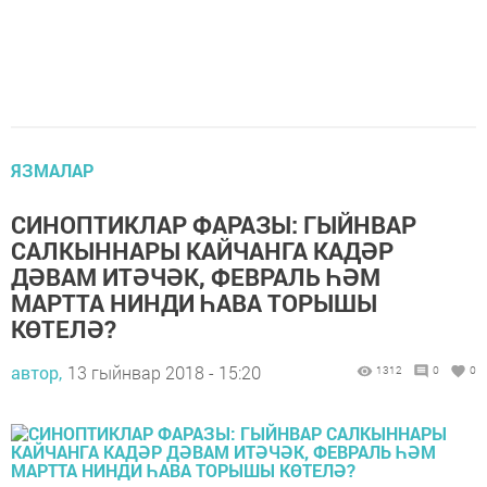
ЯЗМАЛАР
СИНОПТИКЛАР ФАРАЗЫ: ГЫЙНВАР
САЛКЫННАРЫ КАЙЧАНГА КАДӘР
ДӘВАМ ИТӘЧӘК, ФЕВРАЛЬ ҺӘМ
МАРТТА НИНДИ ҺАВА ТОРЫШЫ
КӨТЕЛӘ?
автор,
13 гыйнвар 2018 - 15:20
1312
0
0