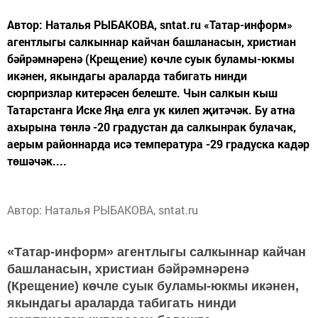
Автор: Наталья РЫБАКОВА, sntat.ru «Татар-информ»
агентлыгы салкыннар кайчан башланасын, христиан
бәйрәмнәренә (Крещение) көчле суык буламы-юкмы
икәнен, якындагы араларда табигать нинди
сюрпризлар китерәсен белеште. Чын салкын кыш
Татарстанга Иске Яңа елга ук килеп җитәчәк. Бу атна
ахырына төнлә -20 градустан да салкынрак булачак,
аерым районнарда исә температура -29 градуска кадәр
төшәчәк....
Автор: Наталья РЫБАКОВА, sntat.ru
«Татар-информ» агентлыгы салкыннар кайчан
башланасын, христиан бәйрәмнәренә
(Крещение) көчле суык буламы-юкмы икәнен,
якындагы араларда табигать нинди