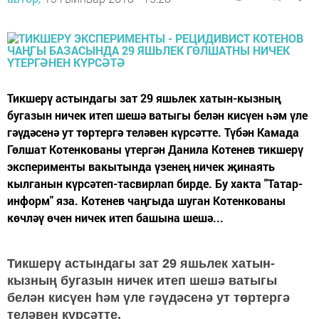
Тикшерү астындагы зат 29 яшьлек хатын-кызның
бугазын ничек итеп шешә ватыгы белән кисүен һәм үле
гәүдәсенә ут төртергә теләвен күрсәтте. Түбән Камада
Гөлшат Котенкованы үтергән Данила Котенев тикшерү
эксперименты вакытында үзенең ничек җинаять
кылганын күрсәтеп-тасвирлап бирде. Бу хакта "Татар-
информ" яза. Котенев чаңгыда шуган Котенкованы
көчләү өчен ничек итеп башына шешә...
Тикшерү астындагы зат 29 яшьлек хатын-
кызның бугазын ничек итеп шешә ватыгы
белән кисүен һәм үле гәүдәсенә ут төртергә
теләвен күрсәтте.