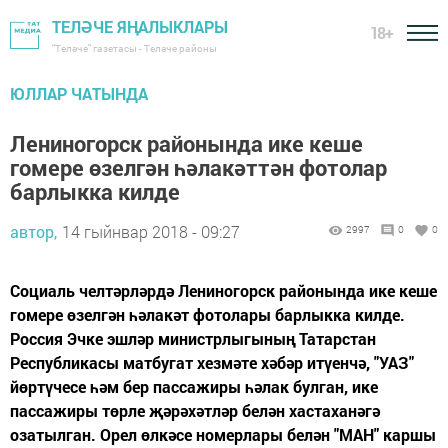
ТЕЛӘЧЕ ЯҢАЛЫКЛАРЫ
18+
"Теләче" газетасы - Теләче районы
ЮЛЛАР ЧАТЫНДА
Лениногорск районында ике кеше
гомере өзелгән һәлакәттән фотолар
барлыкка килде
автор,
14 гыйнвар 2018 - 09:27
2997
0
0
Социаль челтәрләрдә Лениногорск районында ике кеше
гомере өзелгән һәлакәт фотолары барлыкка килде.
Россия Эчке эшләр министрлыгының Татарстан
Республикасы матбугат хезмәте хәбәр итүенчә, "УАЗ"
йөртүчесе һәм бер пассажиры һәлак булган, ике
пассажиры төрле җәрәхәтләр белән хастаханәгә
озатылган. Орел өлкәсе номерлары белән "МАН" каршы