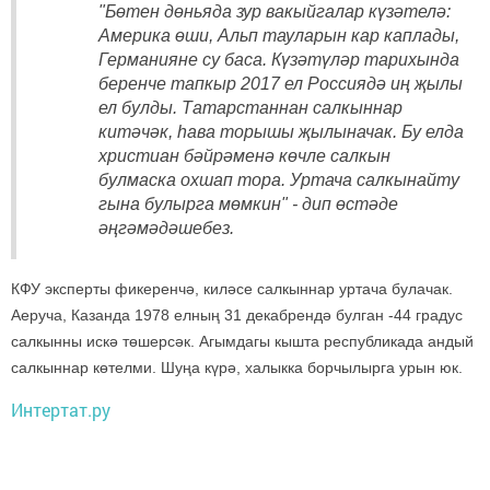
"Бөтен дөньяда зур вакыйгалар күзәтелә:
Америка өши, Альп тауларын кар каплады,
Германияне су баса. Күзәтүләр тарихында
беренче тапкыр 2017 ел Россиядә иң җылы
ел булды. Татарстаннан салкыннар
китәчәк, һава торышы җылыначак. Бу елда
христиан бәйрәменә көчле салкын
булмаска охшап тора. Уртача салкынайту
гына булырга мөмкин" - дип өстәде
әңгәмәдәшебез.
КФУ эксперты фикеренчә, киләсе салкыннар уртача булачак.
Аеруча, Казанда 1978 елның 31 декабрендә булган -44 градус
салкынны искә төшерсәк. Агымдагы кышта республикада андый
салкыннар көтелми. Шуңа күрә, халыкка борчылырга урын юк.
Интертат.ру