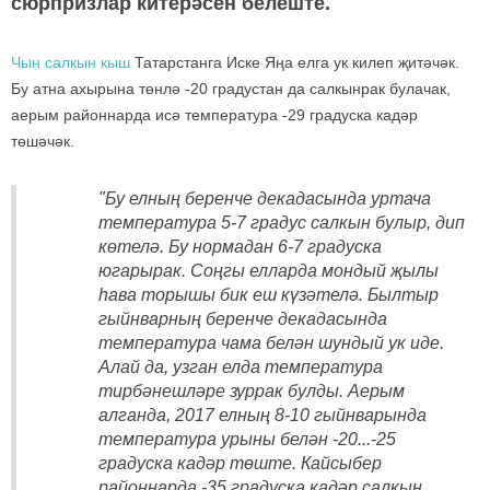
сюрпризлар китерәсен белеште.
Чын салкын кыш
Татарстанга Иске Яңа елга ук килеп җитәчәк.
Бу атна ахырына төнлә -20 градустан да салкынрак булачак,
аерым районнарда исә температура -29 градуска кадәр
төшәчәк.
"Бу елның беренче декадасында уртача
температура 5-7 градус салкын булыр, дип
көтелә. Бу нормадан 6-7 градуска
югарырак. Соңгы елларда мондый җылы
һава торышы бик еш күзәтелә. Былтыр
гыйнварның беренче декадасында
температура чама белән шундый ук иде.
Алай да, узган елда температура
тирбәнешләре зуррак булды. Аерым
алганда, 2017 елның 8-10 гыйнварында
температура урыны белән -20...-25
градуска кадәр төште. Кайсыбер
районнарда -35 градуска кадәр салкын