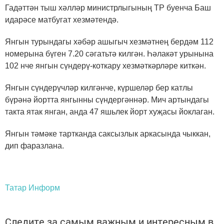
Гадәттән тыш хәлләр министрлыгының ТР буенча Баш
идарәсе матбугат хезмәтендә.
Янгын турындагы хәбәр ашыгыч хезмәтнең бердәм 112
номерына бүген 7.20 сәгатьтә килгән. Һәлакәт урынына
102 нче янгын сүндерү-коткару хезмәткәрләре киткән.
Янгын сүндерүчләр килгәнче, күршеләр бер катлы
бүрәнә йортта янгынны сүндергәннәр. Мич артындагы
такта ятак янган, анда 47 яшьлек йорт хуҗасы йоклаган.
Янгын тәмәке тартканда саксызлык аркасында чыккан,
дип фаразлана.
Татар Информ
Следите за самым важным и интересным в