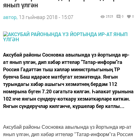
янып үлгән
автор,
13 гыйнвар 2018 - 15:07
2525
0
0
Аксубай районы Сосновка авылында үз йортында ир-
ат янып үлгән, дип хәбәр иттеләр "Татар-информ"га
Россия Гадәттән тыш хәлләр министрлыгының ТР
буенча Баш идарәсе матбугат хезмәтендә. Янгын
турындагы хәбәр ашыгыч хезмәтнең бердәм 112
номерына бүген 7.20 сәгатьтә килгән. Һәлакәт урынына
102 нче янгын сүндерү-коткару хезмәткәрләре киткән.
Янгын сүндерүчләр килгәнче, күршеләр бер катлы...
Аксубай районы Сосновка авылында үз йортында ир-ат
янып үлгән, дип хәбәр иттеләр "Татар-информ"га Россия