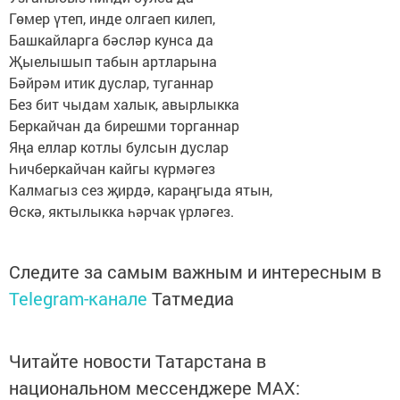
Гөмер үтеп, инде олгаеп килеп,
Башкайларга бәсләр кунса да
Җыелышып табын артларына
Бәйрәм итик дуслар, туганнар
Без бит чыдам халык, авырлыкка
Беркайчан да бирешми торганнар
Яңа еллар котлы булсын дуслар
Һичберкайчан кайгы күрмәгез
Калмагыз сез җирдә, караңгыда ятын,
Өскә, яктылыкка һәрчак үрләгез.
Следите за самым важным и интересным в
Telegram-канале
Татмедиа
Читайте новости Татарстана в
национальном мессенджере MАХ: