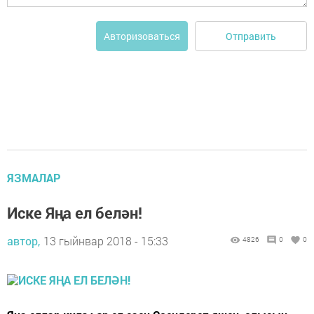
Отправить
Авторизоваться
ЯЗМАЛАР
Иске Яңа ел белән!
автор,
13 гыйнвар 2018 - 15:33
4826
0
0