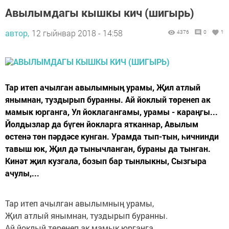
Авылымдагы кышкы кич (шигырь)
автор,
12 гыйнвар 2018 - 14:58
4376
0
1
Тар итеп ачылган авылымның урамы, Җил атлый
янымнан, туздырып буранны. Ай йоклый төренеп ак
мамык юрганга, Ул йоклагангамы, урамы - караңгы...
Йолдызлар да бүген йокларга ятканнар, Авылым
өстенә төн пәрдәсе кунган. Урамда тып-тын, һичнинди
тавыш юк, Җил дә тынычланган, бураны да тынган.
Кинәт җил кузгала, бозып бар тынлыкны, Сызгыра
ачулы,...
Тар итеп ачылган авылымның урамы,
Җил атлый янымнан, туздырып буранны.
Ай йоклый төренеп ак мамык юрганга,