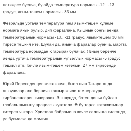
нәтиҗәсе буенча, бу айда температура нормасы -12...-13
градус, явым-төшем нормасы - 33 мм.
Февральдә уртача температура һәм явым-төшем күләме
нормага якын булыр, дип фаразлана. Кышның соңгы аенда
температураның нормасы -10...-11 градус, явым-төшем 30 мм
тирәсе тәшкил итә. Шулай да, якынча фаразлар буенча, мартта
температура нормадан югарырак булачак. Язның беренче
аенда уртача температураның күпьеллык нормасы -5 градус
тәшкил итә. Көчле явым-төшем көтелми, 27 мм тирәсендә
фаразлана.
Юрий Переведенцев кисәткәнчә, быел кыш Татарстанда
яшәүчеләр әле берничә тапкыр көчле температура
тирбәнешләрен кичерәчәк. Эш шунда, бөтен дөнья буйлап
глобаль җылыну процессы күзәтелә. Ә бу төрле катаклизмнар
китереп чыгара. Христиан бәйрәменә көчле салкынга килгәндә,
ул булмаска да мөмкин.