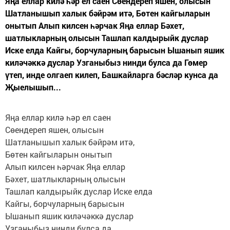
Яңа еллар килә һәр ел саен Сөендереп яшен, олысын
Шатланышып халык бәйрәм итә, Бөтен кайгыларын
онытып Алып килсен һәрчак Яңа еллар Бәхет,
шатлыкларның олысын Ташлап калдырыйк дуслар
Иске елда Кайгы, борчуларның барысын Ышанып яшик
киләчәккә дуслар Узганыбыз нинди булса да Гөмер
үтеп, инде олгаеп килеп, Башкайларга бәсләр кунса да
Җыелышып...
Яңа еллар килә һәр ел саен
Сөендереп яшен, олысын
Шатланышып халык бәйрәм итә,
Бөтен кайгыларын онытып
Алып килсен һәрчак Яңа еллар
Бәхет, шатлыкларның олысын
Ташлап калдырыйк дуслар Иске елда
Кайгы, борчуларның барысын
Ышанып яшик киләчәккә дуслар
Узганыбыз нинди булса да