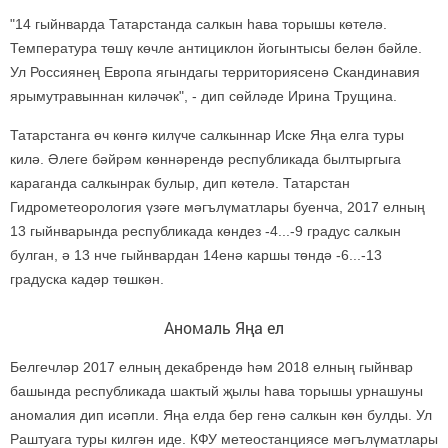
"14 гыйнварда Татарстанда салкын һава торышы көтелә.
Температура төшү көчле антициклон йогынтысы белән бәйле.
Ул Россиянең Европа ягындагы территориясенә Скандинавия
ярымутравыннан киләчәк", - дип сөйләде Ирина Трущина.
Татарстанга өч көнгә килүче салкыннар Иске Яңа елга туры
килә. Әлеге бәйрәм көннәрендә республикада былтыргыга
караганда салкынрак булыр, дип көтелә. Татарстан
Гидрометеорология үзәге мәгълүматлары буенча, 2017 елның
13 гыйнварында республикада көндез -4...-9 градус салкын
булган, ә 13 нче гыйнвардан 14енә каршы төндә -6...-13
градуска кадәр төшкән.
Аномаль Яңа ел
Белгечләр 2017 елның декабрендә һәм 2018 елның гыйнвар
башында республикада шактый җылы һава торышы урнашуны
аномалия дип исәпли. Яңа елда бер генә салкын көн булды. Ул
Раштуага туры килгән иде. КФУ метеостанциясе мәгълүматлары