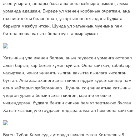
эчеп утырган, аннары база аша өенә кайтырга чыккан, әмма
урманда адашкан. Биредә ул үзенең корбанын очраткан, аңа
газ пистолеты белән янап, үз артыннан якындагы будкага
барырга мәҗбүр иткән. Шунда ул хатынның муенына һәм
битенә шешә ватыгы белән күп тапкыр суккан.
Хатынның үле икәнен белгәч, аның гәүдәсен урманга өстерәп
алып барып, кар белән күмеп куйган. Өенә кайткач, табиблар
чакырткан, чөнки җинаять кылган вакытта пыялага киселгән
булган. Аны хастаханәгә алып килеп ярдәм күрсәткәннәр һәм
өенә кайтарып җибәргәннәр. Шуннан соң җинаятьче хатынны
үтергән урынга бензин алып килгән, мәетне өлешчә
чишендергән, будкага бензин сипкән һәм ут төртмәкче булган.
Хатын-кызның үле гәүдәсен яндыра алмаган һәм өенә кайткан.
Бүген Түбән Кама суды үтерүдә шикләнелгән Котеневны 9