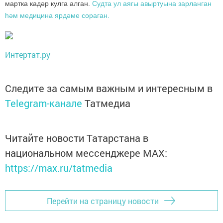
мартка кадәр кулга алган.
Судта ул аягы авыртуына зарланган
һәм медицина ярдәме сораган.
Интертат.ру
Следите за самым важным и интересным в
Telegram-канале
Татмедиа
Читайте новости Татарстана в
национальном мессенджере MАХ:
https://max.ru/tatmedia
Перейти на страницу новости