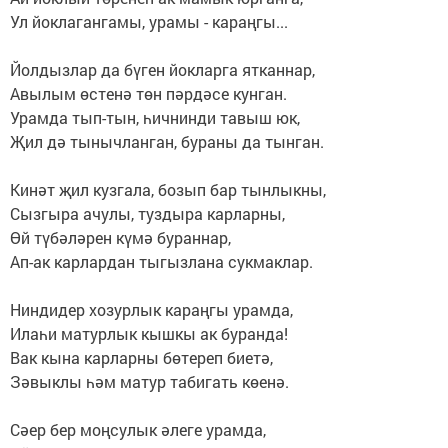
Ул йоклагангамы, урамы - караңгы...
Йолдызлар да бүген йокларга ятканнар,
Авылым өстенә төн пәрдәсе кунган.
Урамда тып-тын, һичнинди тавыш юк,
Җил дә тынычланган, бураны да тынган.
Кинәт җил кузгала, бозып бар тынлыкны,
Сызгыра ачулы, туздыра карларны,
Өй түбәләрен күмә бураннар,
Ап-ак карлардан тыгызлана сукмаклар.
Ниндидер хозурлык караңгы урамда,
Илаһи матурлык кышкы ак буранда!
Вак кына карларны бөтереп биетә,
Зәвыклы һәм матур табигать көенә.
Сәер бер моңсулык әлеге урамда,