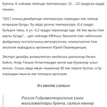
буенча, 6 гыйнвар төнендә температура -11...-12 градуска кадәр
төшкән.
"2017 елның декабрендә температура нормадан ике тапкыр
югарырак булды. Бу айда уртача температура -8,4 градус
булырга тиеш, ә ул -4,2 градус тирәсендә иде. Ай бик җылы һәм
карлы булды", - дип сөйләде КФУның Экология һәм табигатьне
файдалану институтының метеорология, климатология һәм
экология кафедрасы җитәкчесе Юрий Переведенцев.
Эксперт декабрь аномалиясен көнбатыш циклоннар белән
бәйли. Алар Төньяк Атлантикадан көчле кар-бураннар алып
килгән. Соңгы айда явым-төшемнәр 80 мм тирәсе булган, ә бу
нормадан якынча ике тапкырга артыграк.
Өч көнлек салкын
Россия Гидрометеорология үзәге
мәгълүматлары буенча, салкын көннәр