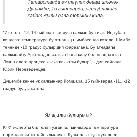
Татарстанда өч тәүлек дәвам итәчәк.
Дүшәмбе, 15 гыйнварда, республикага
кабат җылы һава торышы килә.
"Ике төн - 13, 14 гыйнвар - аеруча салкын булачак. Иң түбән
көндезге температура бу атнаның шимбәсендә көтелә. Шимбә
төнендә -18 градус булыр дип фаразлана. Бу атнадагы
салкынайту Арктикадан салкын һава килү белән аңлатыла.
Ләкин әлеге процесс кыска вакытлы булыр", - дип сөйләде
Юрий Переведенцев.
Дүшәмбе көнне үк салкыннар йомшара. 15 гыйнварда -11...-12
градус булуы көтелә.
Яз җылы булырмы?
КФУ эксперты билгеләп узганча, гыйнварда температура
нормадан читкә тайпылмаячак. Күпьеллык күзәтүләрнең