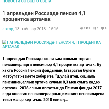
НОВОСТИ СО ВСЕГО СВЕТА
1 апрельдән Россиядә пенсия 4,1
процентка артачак
автор,
13 гыйнвар 2018 - 15:15
2489
0
0
1 апрельдән Россиядә эшли һәм эшләми торган
пенсионерларга пенсияләр 4,1 процентка артачак. Бу
хакта Россия Пенсия фондының Татарстан бүлеге
матбугат хезмәте хәбәр итә. "Шулай итеп, социаль
пенсиянең еллык уртача күләме 8,3 мең сумга кадәр
артачак. 2018 елның августында Пенсия фонды 2017
елда эшләгән пенсионерларның иминият пенсияләренә
төзәтмәләр кертәчәк. 2018 елның...