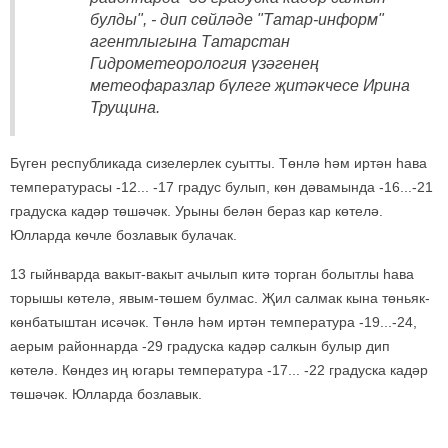
булды", - дип сөйләде "Татар-информ"
агентлыгына Татарстан
Гидрометеорология үзәгенең
метеофаразлар бүлеге җитәкчесе Ирина
Трущина.
Бүген республикада сизелерлек суытты. Төнлә һәм иртән һава
температурасы -12... -17 градус булып, көн дәвамында -16...-21
градуска кадәр төшәчәк. Урыны белән бераз кар көтелә.
Юлларда көчле бозлавык булачак.
13 гыйнварда вакыт-вакыт ачылып китә торган болытлы һава
торышы көтелә, явым-төшем булмас. Җил салмак кына төньяк-
көнбатыштан исәчәк. Төнлә һәм иртән температура -19...-24,
аерым районнарда -29 градуска кадәр салкын булыр дип
көтелә. Көндез иң югары температура -17... -22 градуска кадәр
төшәчәк. Юлларда бозлавык.