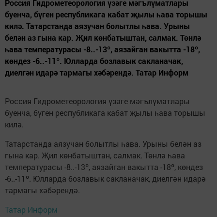
Россия Гидрометеорология үзәге мәгълүматлары
буенча, бүген республикага кабат җылы һава торышы
килә. Татарстанда аязучан болытлы һава. Урыны
белән аз гына кар. Җил көнбатыштан, салмак. Төнлә
һава температурасы -8..-13º, аязайган вакытта -18º,
көндез -6..-11º. Юлларда бозлавык сакланачак,
диелгән идарә тармагы хәбәрендә. Татар Информ
Россия Гидрометеорология үзәге мәгълүматлары
буенча, бүген республикага кабат җылы һава торышы
килә.
Татарстанда аязучан болытлы һава. Урыны белән аз
гына кар. Җил көнбатыштан, салмак. Төнлә һава
температурасы -8..-13º, аязайган вакытта -18º, көндез
-6..-11º. Юлларда бозлавык сакланачак, диелгән идарә
тармагы хәбәрендә.
Татар Информ