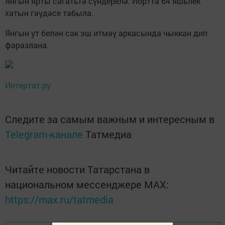
Янгын ярты сәгатьтә сүндерелә. Йортта 64 яшьлек
хатын гәүдәсе табыла.
Янгын ут белән сак эш итмәү аркасында чыккан дип
фаразлана.
Интертат.ру
Следите за самым важным и интересным в
Telegram-канале
Татмедиа
Читайте новости Татарстана в
национальном мессенджере MАХ:
https://max.ru/tatmedia