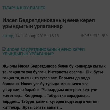
ТАТАРЧА ШОУ-БИЗНЕС
Илсөя Бәдретдинованың өенә кереп
урындыгын урлаганнар
автор,
14 гыйнвар 2018 - 16:18
3095
0
0
Җырчы Илсөя Бәдретдинова белән бу көннәрдә кызык
та, гаҗәп тә хәл булган. Интернеты өзелгән. Юк, бусы
гаҗәп тә, кызык та түгел әле. Барысы да алда
башлана. Илсөя үзе бу турыда менә ничек яза,
үзгәртмичә бирәбез: "Чакырдым интернет кертуче
жегетлэр... Килделэр... Табуретка сорадылар..
Бирдем... Табуреткамны кутэреп подъездга чыгып
киттелэр...Ярты сэгать вакыт...