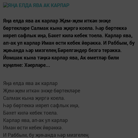
Яңа елда ява ак карлар Җем-җем иткән энҗе
бөртекләре Салмак кына җиргә коела. Һәр бөртеккә
ияреп сафлык иңә, Бәхет килә кебек тоела. Карлар ява,
ап-ак ул карлар Иман өсти кебек йөрәккә. И Раббым, бу
җиһанда һәр мизгелең Бирелгәндер безгә терәккә.
Йомшак кына тәңкә карлар ява, Ак өметләр били
күңелне: Хәерләре...
Яңа елда ява ак карлар
Җем-җем иткән энҗе бөртекләре
Салмак кына җиргә коела.
Һәр бөртеккә ияреп сафлык иңә,
Бәхет килә кебек тоела.
Карлар ява, ап-ак ул карлар
Иман өсти кебек йөрәккә.
И Раббым, бу җиһанда һәр мизгелең