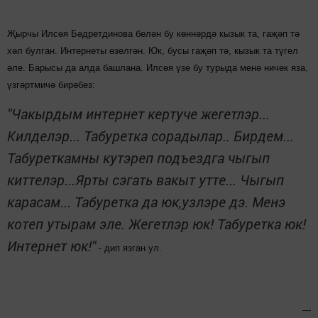
Җырчы Илсөя Бәдретдинова белән бу көннәрдә кызык та, гаҗәп тә
хәл булган. Интернеты өзелгән. Юк, бусы гаҗәп тә, кызык та түгел
әле. Барысы да алда башлана. Илсөя үзе бу турыда менә ничек яза,
үзгәртмичә бирәбез:
"Чакырдым интернет кертуче жегетлэр...
Килделэр... Табуретка сорадылар.. Бирдем...
Табуреткамны кутэреп подъездга чыгып
киттелэр...Ярты сэгать вакыт утте... Чыгып
карасам... Табуретка да юк,узлэре дэ. Менэ
котеп утырам эле. Жегетлэр юк! Табуретка юк!
Интернет юк!"
- дип язган ул.
---