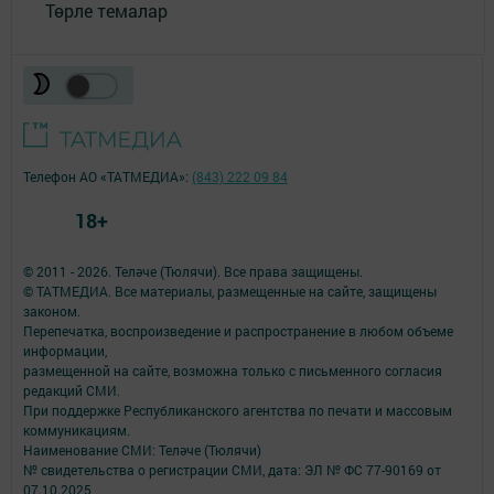
Төрле темалар
Телефон АО «ТАТМЕДИА»:
(843) 222 09 84
18+
© 2011 - 2026. Теләче (Тюлячи). Все права защищены.
© ТАТМЕДИА. Все материалы, размещенные на сайте, защищены
законом.
Перепечатка, воспроизведение и распространение в любом объеме
информации,
размещенной на сайте, возможна только с письменного согласия
редакций СМИ.
При поддержке Республиканского агентства по печати и массовым
коммуникациям.
Наименование СМИ: Теләче (Тюлячи)
№ свидетельства о регистрации СМИ, дата: ЭЛ № ФС 77-90169 от
07.10.2025