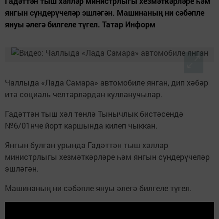
Гадәттән тыш хәлләр министрлыгы хезмәткәрләре һәм
янгын сүндерүчеләр эшләгән. Машинаның ни сәбәпле
януы әлегә билгеле түгел. Татар Информ
Чаллыда «Лада Самара» автомобиле янган, дип хәбәр
итә социаль челтәрләрдән кулланучылар.
Гадәттән тыш хәл төнлә Тынычлык бистәсендә
№6/01нче йорт каршында килеп чыккан.
Янгын булган урында Гадәттән тыш хәлләр
министрлыгы хезмәткәрләре һәм янгын сүндерүчеләр
эшләгән.
Машинаның ни сәбәпле януы әлегә билгеле түгел.