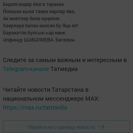
Бирелгәндер безгә терәккә.
Йомшак кына тәңкә карлар ява,
Ак өметләр били күңелне:
Хәерләре белән килсен бу Яңа ел!
Бәрәкәтле булсын һәр көне.
Әлфинур ШӘВӘЛИЕВА. Бөгелмә.
Следите за самым важным и интересным в
Telegram-канале
Татмедиа
Читайте новости Татарстана в
национальном мессенджере MАХ:
https://max.ru/tatmedia
Перейти на страницу новости