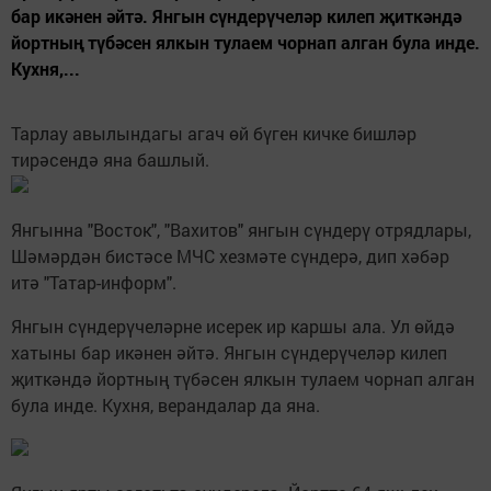
бар икәнен әйтә. Янгын сүндерүчеләр килеп җиткәндә
йортның түбәсен ялкын тулаем чорнап алган була инде.
Кухня,...
Тарлау авылындагы агач өй бүген кичке бишләр
тирәсендә яна башлый.
Янгынна "Восток", "Вахитов" янгын сүндерү отрядлары,
Шәмәрдән бистәсе МЧС хезмәте сүндерә, дип хәбәр
итә "Татар-информ".
Янгын сүндерүчеләрне исерек ир каршы ала. Ул өйдә
хатыны бар икәнен әйтә. Янгын сүндерүчеләр килеп
җиткәндә йортның түбәсен ялкын тулаем чорнап алган
була инде. Кухня, верандалар да яна.