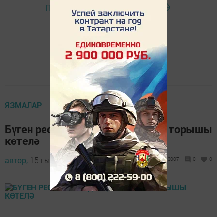
Перейти на страницу новости
ЯЗМАЛАР
Бүген республикада җылы һава торышы
көтелә
автор,
15 гыйнвар 2018 - 05:12
3007
0
0