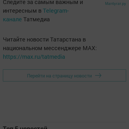
Следите за самым важным и
Матбугат.ру
интересным в
Telegram-
канале
Татмедиа
Читайте новости Татарстана в
национальном мессенджере MАХ:
https://max.ru/tatmedia
Перейти на страницу новости
Топ 5 новостей