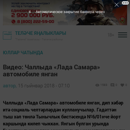
3
Автоматическое закрытие баннера через
ТЕЛӘЧЕ ЯҢАЛЫКЛАРЫ
18+
"Теләче" газетасы - Теләче районы
ЮЛЛАР ЧАТЫНДА
Видео: Чаллыда «Лада Самара»
автомобиле янган
автор,
15 гыйнвар 2018 - 07:10
1583
0
0
Чаллыда «Лада Самара» автомобиле янган, дип хәбәр
итә социаль челтәрләрдән кулланучылар. Гадәттән
тыш хәл төнлә Тынычлык бистәсендә №6/01нче йорт
каршында килеп чыккан. Янгын булган урында