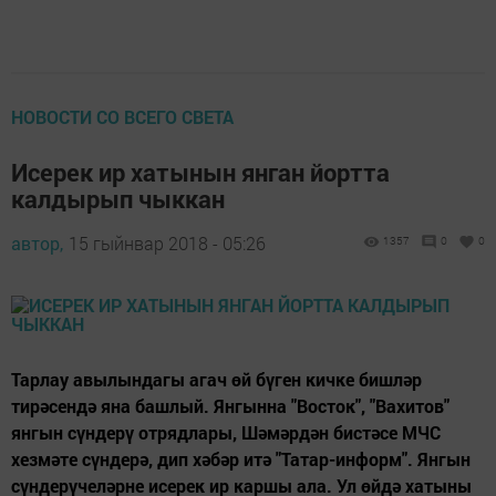
НОВОСТИ СО ВСЕГО СВЕТА
Исерек ир хатынын янган йортта
калдырып чыккан
автор,
15 гыйнвар 2018 - 05:26
1357
0
0
Тарлау авылындагы агач өй бүген кичке бишләр
тирәсендә яна башлый. Янгынна "Восток", "Вахитов"
янгын сүндерү отрядлары, Шәмәрдән бистәсе МЧС
хезмәте сүндерә, дип хәбәр итә "Татар-информ". Янгын
сүндерүчеләрне исерек ир каршы ала. Ул өйдә хатыны