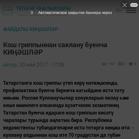
ТЕЛӘЧЕ ЯҢАЛЫКЛАРЫ
18+
2
Автоматическое закрытие баннера через
"Теләче" газетасы - Теләче районы
ФАЙДАЛЫ КИҢӘШЛӘР
Кош гриппыннан саклану буенча
КИҢӘШЛӘР
автор,
20 май 2017 - 17:09
1783
0
0
Татарстанга кош гриппы үтеп керү нәтиҗәсендә,
профилактика буенча берничә кагыйдәне истә тоту
мөһим. Россия Кулланучылар хокукларын яклау һәм
кеше иминлеге өлкәсендә күзәтчелек хезмәтенең
Татарстан буенча идарәсе кош гриппын кисәтү
чаралары турында аңлатма бирә. Республика
ведомствосы түбәндәгеләрне истә тотарга киңәш итә: -
куллану алдыннан кош ите 70 градустан да түбән