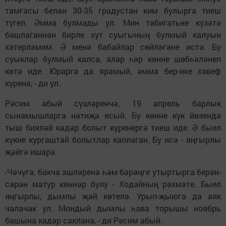
тамгасы белән 30-35 градустан ким булырга тиеш
түгел. Әмма булмады ул. Мин табигатьне күзәтә
башлаганнан бирле хут суыгының булмый калуын
хәтерләмим. Ә менә бабайлар сөйләгәне истә. Бу
суыклар булмый калса, алар һәр көнне шөбһәләнеп
көтә иде. Юрарга да ярамый, әмма бер-ике хәвеф
күренә, - ди ул.
Рәсим абый сүзләренчә, 19 апрель барлык
сынамышларга нәтиҗә ясый. Бу көнне күк йөзендә
тыш бияләй кадәр болыт күренергә тиеш иде. Ә быел
күкне кургаштай болытлар каплаган. Бу исә - яңгырлы
җәйгә ишарә.
-Чәчүгә, бакча эшләренә һәм бәрәңге утыртырга берән-
сәрән матур көннәр булу - Ходайның рәхмәте. Быел
яңгырлы, дымлы җәй көтелә. Урып-җыюга да аяк
чалачак ул. Мондый дымлы һава торышы ноябрь
башына кадәр саклана, - ди Рәсим абый.