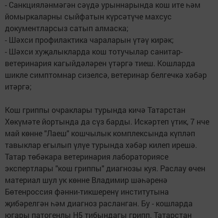
- Санкцияләнмәгән сәүдә урыннарында кош ите һәм
йомыркаларны сыйфатын күрсәтүче махсус
документларсыз сатып алмаска;
- Шәхси профилактика чараларын үтәү кирәк;
- Шәхси хуҗалыкларда кош тотучылар санитар-
ветеринария кагыйдәләрен үтәргә тиеш. Кошларда
шикле симптомнар сизелсә, ветеринар белгечкә хәбәр
итәргә;
Кош гриппы очраклары турында кичә Татарстан
Хөкүмәте йортында да сүз барды. Искәртеп үтик, 7 нче
май көнне "Лаеш" кошчылык комплексында күпләп
тавыклар егылып үлүе турында хәбәр килеп ирешә.
Татар төбәкара ветеринария лабораториясе
экспертлары "кош гриппы" диагнозы куя. Раслау өчен
материал шул ук көнне Владимир шәһәренә
Бөтенроссия фәнни-тикшеренү институтына
җибәрелгән һәм диагноз расланган. Бу - кошларда
югары патогенлы H5 тибындагы грипп. Татарстан