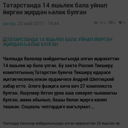
Татарстанда 14 яшьлек бала уйнап
йөргән җирдән һәлак булган
автор,
20 май 2017 - 16:44
1514
0
0
Чаллыда балалар мәйданчыгында алган җәрәхәттән
14 яшьлек ир бала үлгән. Бу хакта Россия Тикшерү
комитетының Татарстан буенча Тикшерү идарәсе
җитәкчесенең өлкән ярдәмчесе Андрей Шептицкий
хәбәр итте. Әлеге фаҗига кичә кич 27 комплекста
булган. Яшүсмер бетон урна аша сикереп чыкмакчы
булган, әмма абынып, башы белән җиргә килеп
төшкән. Социаль челтәрдәге мәгълүмат...
Чаллыда балалар мәйданчыгында алган җәрәхәттән 14 яшьлек ир