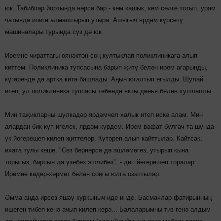
юк. Табиблар йортында нәрсә бар - кем кашык, кем сөлге тотып, урам
чатында ипигә алмаштырып утыра. Ашыгыч ярдәм күрсәтү
машиналары турында сүз дә юк.
Иремне чираттагы өянәктән соң култыклап поликлиникага алып
киттем. Поликлиника тупсасына барып җитү белән ирем агарынды,
күгәренде дә артка китә башлады. Аңын югалтып егылды. Шулай
итеп, ул поликлиника тупсасы төбендә якты дөнья белән хушлашты.
Мин таҗикларны шулкадәр ярдәмчел халык итеп искә алам. Мин
алардан бик күп игелек, ярдәм күрдем. Ирем вафат булгач та шунда
ук йөгерешеп килеп җиттеләр. Күтәреп алып кайттылар. Кайтсак,
ихата тулы кеше. "Сез бернәрсә дә эшләмәгез, утырып кына
торыгыз, барсын да үзебез эшлибез", - дип йөгерешеп торалар.
Иремне кадер-хөрмәт белән соңгы юлга озаттылар.
Әмма анда ирсез яшәү куркыныч иде инде. Басмачлар фатирыңның
ишеген тибеп кенә ачып килеп керә... Балаларымны тиз генә алдым