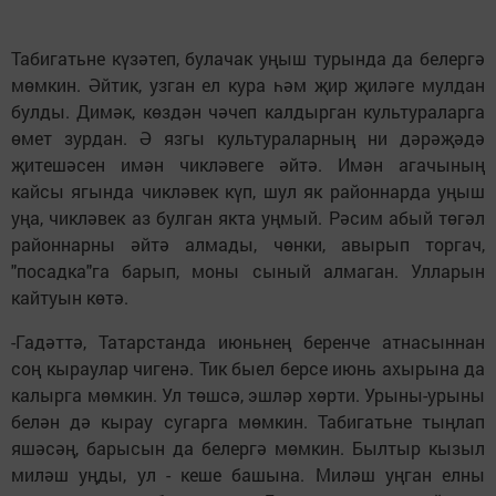
Табигатьне күзәтеп, булачак уңыш турында да белергә
мөмкин. Әйтик, узган ел кура һәм җир җиләге мулдан
булды. Димәк, көздән чәчеп калдырган культураларга
өмет зурдан. Ә язгы культураларның ни дәрәҗәдә
җитешәсен имән чикләвеге әйтә. Имән агачының
кайсы ягында чикләвек күп, шул як районнарда уңыш
уңа, чикләвек аз булган якта уңмый. Рәсим абый төгәл
районнарны әйтә алмады, чөнки, авырып торгач,
"посадка"га барып, моны сыный алмаган. Улларын
кайтуын көтә.
-Гадәттә, Татарстанда июньнең беренче атнасыннан
соң кыраулар чигенә. Тик быел берсе июнь ахырына да
калырга мөмкин. Ул төшсә, эшләр хөрти. Урыны-урыны
белән дә кырау сугарга мөмкин. Табигатьне тыңлап
яшәсәң, барысын да белергә мөмкин. Былтыр кызыл
миләш уңды, ул - кеше башына. Миләш уңган елны