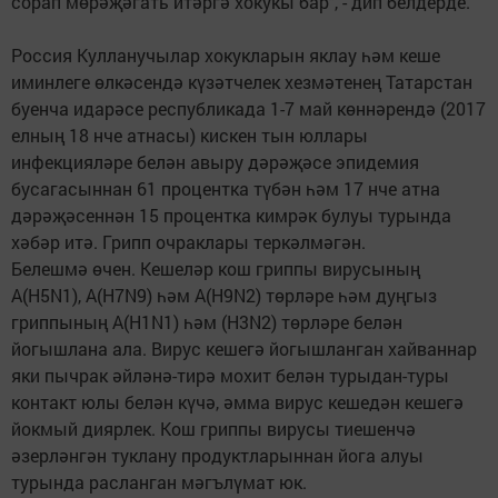
сорап мөрәҗәгать итәргә хокукы бар", - дип белдерде.
Россия Кулланучылар хокукларын яклау һәм кеше
иминлеге өлкәсендә күзәтчелек хезмәтенең Татарстан
буенча идарәсе республикада 1-7 май көннәрендә (2017
елның 18 нче атнасы) кискен тын юллары
инфекцияләре белән авыру дәрәҗәсе эпидемия
бусагасыннан 61 процентка түбән һәм 17 нче атна
дәрәҗәсеннән 15 процентка кимрәк булуы турында
хәбәр итә. Грипп очраклары теркәлмәгән.
Белешмә өчен. Кешеләр кош гриппы вирусының
A(H5N1), A(H7N9) һәм A(H9N2) төрләре һәм дуңгыз
гриппының A(H1N1) һәм (H3N2) төрләре белән
йогышлана ала. Вирус кешегә йогышланган хайваннар
яки пычрак әйләнә-тирә мохит белән турыдан-туры
контакт юлы белән күчә, әмма вирус кешедән кешегә
йокмый диярлек. Кош гриппы вирусы тиешенчә
әзерләнгән туклану продуктларыннан йога алуы
турында расланган мәгълүмат юк.