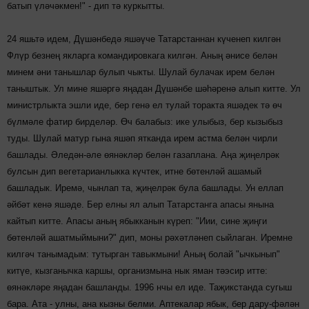
батып үләчәкмен!" - дип тә куркытты.
24 яшьтә идем, Дүшәнбедә яшәүче Татарстаннан күченеп килгән
Флүр безнең якларга командировкага килгән. Аның әнисе белән
минем әни танышлар булып чыкты. Шулай булачак ирем белән
таныштык. Ул мине яшәргә яңадан Дүшәнбе шәһәренә алып китте. Ул
министрлыкта эшли иде, бер генә ел тулай торакта яшәдек тә өч
бүлмәле фатир бирделәр. Өч балабыз: ике улыбыз, бер кызыбыз
туды. Шулай матур гына яшәп ятканда ирем астма белән чирли
башлады. Әледән-әле өянәкләр белән газаплана. Аңа җиңелрәк
булсын дип вегетарианлыкка күчтек, итне бөтенләй ашамый
башладык. Иремә, чынлап та, җиңелрәк була башлады. Ун еллап
әйбәт кенә яшәде. Бер елны ял алып Татарстанга апасы янына
кайтып китте. Апасы аның ябыкканын күреп: "Иии, сине җиңги
бөтенләй ашатмыймыни?" дип, моны рәхәтләнеп сыйлаган. Иремне
килгәч танымадым: тутырган тавыкмыни! Аның болай "ычкынып"
китүе, кызганычка каршы, организмына нык яман тәэсир итте:
өянәкләре яңадан башланды. 1996 нчы ел иде. Таҗикстанда сугыш
бара. Ата - улны, ана кызны белми. Аптекалар ябык, бер дару-фәлән