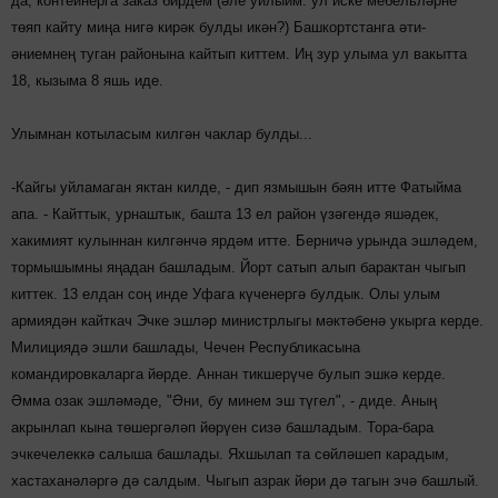
да, контейнерга заказ бирдем (әле уйлыйм: ул иске мебельләрне
төяп кайту миңа нигә кирәк булды икән?) Башкортстанга әти-
әниемнең туган районына кайтып киттем. Иң зур улыма ул вакытта
18, кызыма 8 яшь иде.
Улымнан котыласым килгән чаклар булды...
-Кайгы уйламаган яктан килде, - дип язмышын бәян итте Фатыйма
апа. - Кайттык, урнаштык, башта 13 ел район үзәгендә яшәдек,
хакимият кулыннан килгәнчә ярдәм итте. Берничә урында эшләдем,
тормышымны яңадан башладым. Йорт сатып алып барактан чыгып
киттек. 13 елдан соң инде Уфага күченергә булдык. Олы улым
армиядән кайткач Эчке эшләр министрлыгы мәктәбенә укырга керде.
Милициядә эшли башлады, Чечен Республикасына
командировкаларга йөрде. Аннан тикшерүче булып эшкә керде.
Әмма озак эшләмәде, "Әни, бу минем эш түгел", - диде. Аның
акрынлап кына төшергәләп йөрүен сизә башладым. Тора-бара
эчкечелеккә салыша башлады. Яхшылап та сөйләшеп карадым,
хастаханәләргә дә салдым. Чыгып азрак йөри дә тагын эчә башлый.