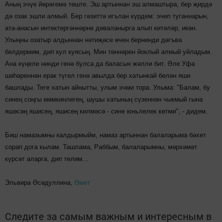
Аның эчүе йөрәгемә төште. Эш артыннан эш алмаштыра, бер җирдә
дә озак эшли алмый. Бер гәзиттә игълан күрдем: эчеп туганнарын,
ата-анасын интектергәннәрне дәваланырга алып китәләр, икән.
Улыңны озатыр алдыннан нәтиҗәсе өчен бернинди дәгъва
белдермим, дип кул куясың. Мин төннәрен йоклый алмый уйладым.
Ана күңеле нинди генә булса да баласын жәлли бит. Әле Уфа
шәһәреннән ерак түгел генә авылда бер хатынкай белән яши
башлады. Теге хатын айнытты, улым эчми тора. Улыма: "Балам, бу
синең соңгы мөмкинлегең, шушы хатының сүзеннән чыкмый гына
яшәсәң яшисең, яшисең килмәсә - сине юньлелек көтми", - дидем.
Биш намазымны калдырмыйм, намаз артыннан балаларыма бәхет
сорап дога кылам. Ташлама, Раббым, балаларымны, мәрхәмәт
күрсәт аларга, дип телим...
Эльвира Әсәдуллина,
Өмет
Следите за самым важным и интересным в