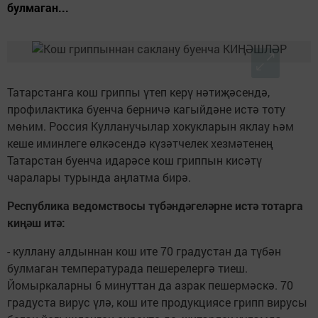
булмаган...
Татарстанга кош гриппы үтеп керү нәтиҗәсендә,
профилактика буенча берничә кагыйдәне истә тоту
мөһим. Россия Кулланучылар хокукларын яклау һәм
кеше иминлеге өлкәсендә күзәтчелек хезмәтенең
Татарстан буенча идарәсе кош гриппын кисәтү
чаралары турында аңлатма бирә.
Республика ведомствосы түбәндәгеләрне истә тотарга
киңәш итә:
- куллану алдыннан кош ите 70 градустан да түбән
булмаган температурада пешерелергә тиеш.
Йомыркаларны 6 минуттан да азрак пешермәскә. 70
градуста вирус үлә, кош ите продукциясе грипп вирусы