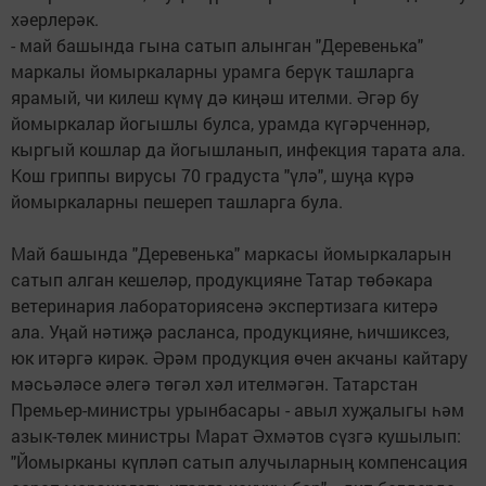
хәерлерәк.
- май башында гына сатып алынган "Деревенька"
маркалы йомыркаларны урамга берүк ташларга
ярамый, чи килеш күмү дә киңәш ителми. Әгәр бу
йомыркалар йогышлы булса, урамда күгәрченнәр,
кыргый кошлар да йогышланып, инфекция тарата ала.
Кош гриппы вирусы 70 градуста "үлә", шуңа күрә
йомыркаларны пешереп ташларга була.
Май башында "Деревенька" маркасы йомыркаларын
сатып алган кешеләр, продукцияне Татар төбәкара
ветеринария лабораториясенә экспертизага китерә
ала. Уңай нәтиҗә расланса, продукцияне, һичшиксез,
юк итәргә кирәк. Әрәм продукция өчен акчаны кайтару
мәсьәләсе әлегә төгәл хәл ителмәгән. Татарстан
Премьер-министры урынбасары - авыл хуҗалыгы һәм
азык-төлек министры Марат Әхмәтов сүзгә кушылып:
"Йомырканы күпләп сатып алучыларның компенсация