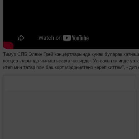
Тимур СПБ Элвин Грей концертларында кунак буларак катнаша
концертларында чыгыш ясарга чакырды. Ул вакытка инде урт
итеп мин татар һәм башкорт мәдәниятенә кереп киттем", - дип 