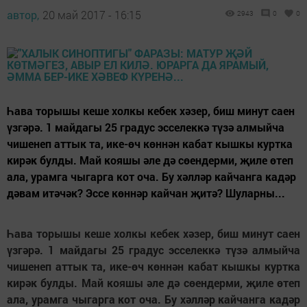
автор,
20 май 2017 - 16:15
2943
0
0
Һава торышы кеше холкы кебек хәзер, биш минут саен
үзгәрә. 1 майдагы 25 градус эсселеккә түзә алмыйча
чишенеп аттык та, ике-өч көннән кабат кышкы куртка
кирәк булды. Май кояшы әле дә сөендерми, җиле өтеп
ала, урамга чыгарга кот оча. Бу хәлләр кайчанга кадәр
дәвам итәчәк? Эссе көннәр кайчан җитә? Шуларны...
Һава торышы кеше холкы кебек хәзер, биш минут саен
үзгәрә. 1 майдагы 25 градус эсселеккә түзә алмыйча
чишенеп аттык та, ике-өч көннән кабат кышкы куртка
кирәк булды. Май кояшы әле дә сөендерми, җиле өтеп
ала, урамга чыгарга кот оча. Бу хәлләр кайчанга кадәр