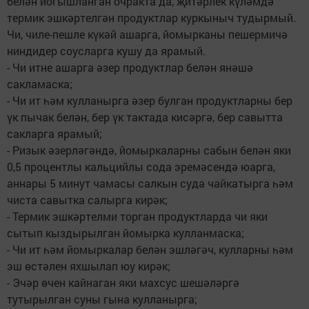
белән йогышланган очракта да, җитәрлек күләмдә
термик эшкәртелгән продуктлар куркыныч тудырмый.
Чи, чиле-пешле күкәй ашарга, йомырканы пешермичә
ниндидер соусларга кушу да ярамый.
- Чи итне ашарга әзер продуктлар белән янәшә
сакламаска;
- Чи ит һәм кулланырга әзер булган продуктларны бер
үк пычак белән, бер үк тактада кисәргә, бер савытта
сакларга ярамый;
- Ризык әзерләгәндә, йомыркаларны сабын белән яки
0,5 процентлы кальцийлы сода эремәсендә юарга,
аннары 5 минут чамасы салкын суда чайкатырга һәм
чиста савытка салырга кирәк;
- Термик эшкәртелми торган продуктларда чи яки
сытып кыздырылган йомырка кулланмаска;
- Чи ит һәм йомыркалар белән эшләгәч, кулларны һәм
эш өстәлен яхшылап юу кирәк;
- Эчәр өчен кайнаган яки махсус шешәләргә
тутырылган суны гына кулланырга;