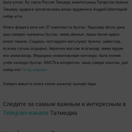
бала үлгән. Бу хакта Россия Тикшерү комитетының Татарстан буенча
Тикшерү идарәсе җитәкчесенең өлкән ярдәмчесе Андрей Шептицкий
хәбәр итте.
Әлеге фаҗига кичә кич 27 комплекста булган. Яшүсмер бетон урна
аша сикереп чыкмакчы булган, әмма абынып, башы белән җиргә
килеп төшкән. Социаль челтәрдәге мәгълүмат буенча, шаһитлар,
ясалма сулыш алдырып, йөрәгенә массаж ясаганнар, әмма ярдәм
итә алмаганнар. Медицина хезмәткәрләре килгәндә, бала клиник
үлем хәлендә булган. БМСПга китерелгәч, аның гомере өзелгән, дип
хәбәр итә
Татар-информ
Хәзерге вакытта әлеге хәлне ачыклау эшләре бара.
Следите за самым важным и интересным в
Telegram-канале
Татмедиа