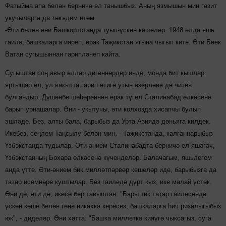
Фатыйма апа белән берничә ел танышбыз. Аның язмышын мин гәзит
укучыларга да тәкъдим итәм.
-Әти белән әни Башкортстанда туып-үскән кешеләр. 1948 елда яшь
гаилә, башкаларга ияреп, ерак Таҗикстан ягына чыгып китә. Әти Бөек
Ватан сугышыннан гарипләнеп кайта.
Сугыштан соң авыр еллар дигәннәрдер инде, монда бит кышлар
яртышар ел, ул вакытта гарип әтигә утын әзерләве дә читен
булгандыр. Дүшәнбе шәһәреннән ерак түгел Сталинабад өлкәсенә
барып урнашалар. Әни - укытучы, әти колхозда хисапчы булып
эшләде. Без, алты бала, барыбыз да Урта Азиядә дөньяга килдек.
Икебез, сеңлем Таңсылу белән мин, - Таҗикстанда, калганнарыбыз
Үзбәкстанда тудылар. Әти-әнием Сталинабадта берничә ел яшәгәч,
Үзбәкстанның Бохара өлкәсенә күченделәр. Балачагым, яшьлегем
анда үтте. Әти-әнием бик милләтпәрвәр кешеләр иде, барыбызга да
татар исемнәре куштылар. Без гаиләдә дүрт кыз, ике малай үстек.
Әни дә, әти дә, икесе бер тавыштан: "Бары тик татар гаиләсендә
үскән кеше белән генә никахка керәсез, башкаларга һич ризалыгыбыз
юк", - диделәр. Әни хәтта: "Башка милләткә кияүгә чыксагыз, суга