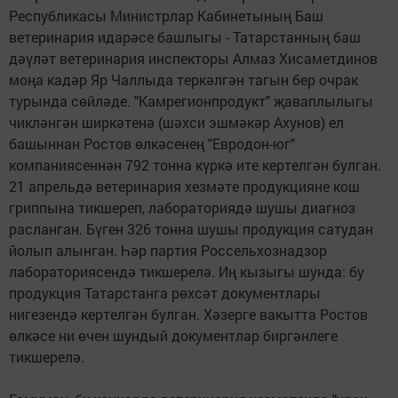
Республикасы Министрлар Кабинетының Баш
ветеринария идарәсе башлыгы - Татарстанның баш
дәүләт ветеринария инспекторы Алмаз Хисаметдинов
моңа кадәр Яр Чаллыда теркәлгән тагын бер очрак
турында сөйләде. "Камрегионпродукт" җаваплылыгы
чикләнгән ширкәтенә (шәхси эшмәкәр Ахунов) ел
башыннан Ростов өлкәсенең "Евродон-юг"
компаниясеннән 792 тонна күркә ите кертелгән булган.
21 апрельдә ветеринария хезмәте продукцияне кош
гриппына тикшереп, лабораториядә шушы диагноз
расланган. Бүген 326 тонна шушы продукция сатудан
йолып алынган. Һәр партия Россельхознадзор
лабораториясендә тикшерелә. Иң кызыгы шунда: бу
продукция Татарстанга рөхсәт документлары
нигезендә кертелгән булган. Хәзерге вакытта Ростов
өлкәсе ни өчен шундый документлар биргәнлеге
тикшерелә.