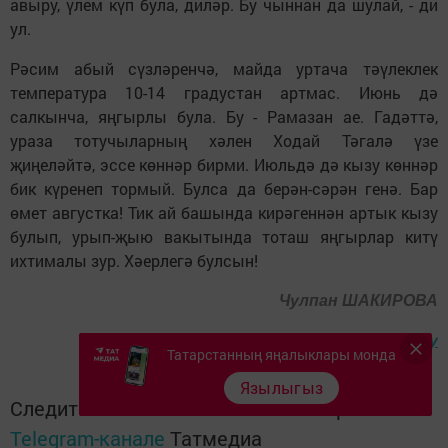
авыру, үлем күп була, диләр. Бу чыннан да шулай, - ди
ул.
Рәсим абый сүзләренчә, майда уртача тәүлеклек
температура 10-14 градустан артмас. Июнь дә
салкынча, яңгырлы була. Бу - Рамазан ае. Гадәттә,
ураза тотучыларның хәлен Ходай Тәгалә үзе
җиңеләйтә, эссе көннәр бирми. Июльдә дә кызу көннәр
бик күренеп тормый. Булса да берән-сәрән генә. Бар
өмет августка! Тик ай башында кирәгеннән артык кызу
булып, урып-җыю вакытында тоташ яңгырлар китү
ихтималы зур. Хәерлегә булсын!
Чулпан ШАКИРОВА
Чыганак: Интертат.ру
Татарстанның яңалыклары монда
Язылыгыз
Следите за самым важным и интересным в
Telegram-канале
Татмедиа