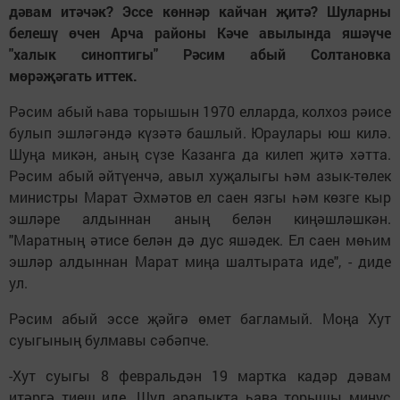
дәвам итәчәк? Эссе көннәр кайчан җитә? Шуларны
белешү өчен Арча районы Кәче авылында яшәүче
"халык синоптигы" Рәсим абый Солтановка
мөрәҗәгать иттек.
Рәсим абый һава торышын 1970 елларда, колхоз рәисе
булып эшләгәндә күзәтә башлый. Юраулары юш килә.
Шуңа микән, аның сүзе Казанга да килеп җитә хәтта.
Рәсим абый әйтүенчә, авыл хуҗалыгы һәм азык-төлек
министры Марат Әхмәтов ел саен язгы һәм көзге кыр
эшләре алдыннан аның белән киңәшләшкән.
"Маратның әтисе белән дә дус яшәдек. Ел саен мөһим
эшләр алдыннан Марат миңа шалтырата иде", - диде
ул.
Рәсим абый эссе җәйгә өмет багламый. Моңа Хут
суыгының булмавы сәбәпче.
-Хут суыгы 8 февральдән 19 мартка кадәр дәвам
итәргә тиеш иде. Шул аралыкта һава торышы минус