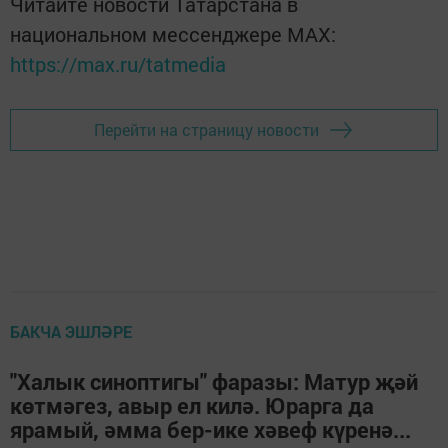
Читайте новости Татарстана в
национальном мессенджере MАХ:
https://max.ru/tatmedia
Перейти на страницу новости
БАКЧА ЭШЛӘРЕ
"Халык синоптигы" фаразы: Матур җәй
көтмәгез, авыр ел килә. Юрарга да
ярамый, әмма бер-ике хәвеф күренә...