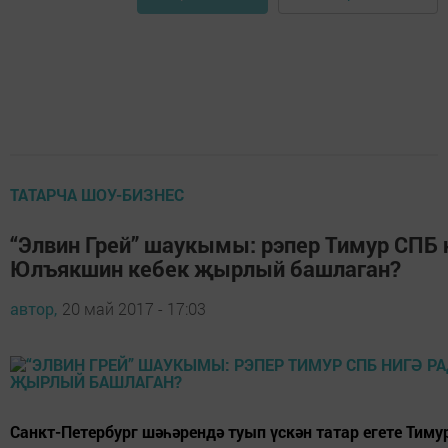
ТАТАРЧА ШОУ-БИЗНЕС
“Элвин Грей” шаукымы: рэпер Тимур СПБ 
Юлъякшин кебек җырлый башлаган?
автор,
20 май 2017 - 17:03
Санкт-Петербург шәһәрендә туып үскән татар егете Тим