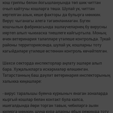
кош гриппы белән йогышлануында төп шик читтән
очып кайтучы кошларга төшә. Шулай ук, читтән
кертелгән азык, кеше факторы да булырга мөмкин.
Вирус чыганагы әлегә тәгаенләнмәгән. Бүген
кошчылык фабрикасында эшләүчеләрнең бу вирусны
ияртеп алып чыкмаска тиешлеге кайгыртыла. Моның
өчен ветеринария таләпләре үтәлеше контрольдә. Тукай
районы территориясендә, шулай ук, кошларны тоту
кагыйдәләре үтәлеше өстеннән контроль көчәйтелгән.
Шәхси секторда инспекторлар аңлату эшләре алып
бара. Хуҗалыкларга искәрмәләр өләшенгән.
Татарстанның баш дәүләт ветеринария инспекторының
халыкка киңәшләре:
- вирус таралышы буенча куркыныч янаган зоналарда
кыргый кошлар белән контакт була калса,
ишегалдында йөри торган тавык, чебиләргә зыян
килергә мөмкин, шуңа күрә аларны ябык режимда тоту