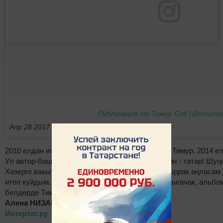
Публикация от Тимур Спб (@timursp
Апр 28 2017 в 3:47 PDT
2010 елдан иҗат юлын рэп башкарып башлаган Тимур, 2014 е
Ул автор-башкаручы, музыкаль белеме юк. " Мин - татар! Шу
Хәзерге вакытта татар телен өйрәнәм, әлегә авыррак аңласам 
итеп куйдым. Тиздән тагын татарча җырларым чыгачак, альбом
белдерде Тимур СПБ.
Алена НИЗАМОВА
Интертат.ру