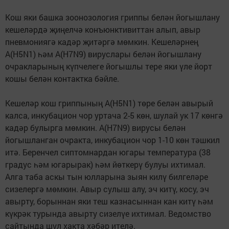
Кош яки башка зоонозология гриппы белән йогышлану
кешеләрдә җиңелчә конъюнктивиттан алып, авыр
пневмониягә кадәр җитәргә мөмкин. Кешеләрнең
А(H5N1) һәм A(H7N9) вируслары белән йогышлану
очракларының күпчелеге йогышлы тере яки үле йорт
кошы белән контактка бәйле.
Кешеләр кош гриппының A(H5N1) төре белән авырый
калса, инкубацион чор уртача 2-5 көн, шулай ук 17 көнгә
кадәр булырга мөмкин. A(H7N9) вирусы белән
йогышланган очракта, инкубацион чор 1-10 көн тәшкил
итә. Беренчел сиптомнардан югары температура (38
градус һәм югарырак) һәм йөткерү булуы ихтимал.
Алга таба аскы тын юлларына зыян килү билгеләре
сизелергә мөмкин. Авыр сулыш алу, эч китү, косу, эч
авырту, борыннан яки теш казнасыннан кан китү һәм
күкрәк турында авырту сизелүе ихтимал. Ведомство
сайтында шул хакта хәбәр ителә.