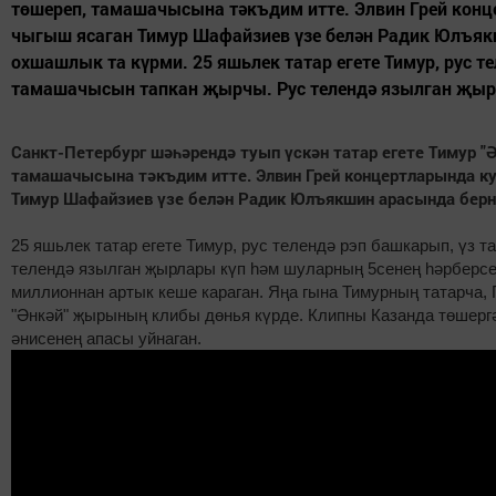
төшереп, тамашачысына тәкъдим итте. Элвин Грей конц
чыгыш ясаган Тимур Шафайзиев үзе белән Радик Юлъя
охшашлык та күрми. 25 яшьлек татар егете Тимур, рус т
тамашачысын тапкан җырчы. Рус телендә язылган җырл
Санкт-Петербург шәһәрендә туып үскән татар егете Тимур "
тамашачысына тәкъдим итте. Элвин Грей концертларында ку
Тимур Шафайзиев үзе белән Радик Юлъякшин арасында берн
25 яшьлек татар егете Тимур, рус телендә рэп башкарып, үз
телендә язылган җырлары күп һәм шуларның 5сенең һәрберсе
миллионнан артык кеше караган. Яңа гына Тимурның татарча,
"Әнкәй" җырының клибы дөнья күрде. Клипны Казанда төшерг
әнисенең апасы уйнаган.