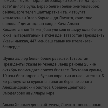
Гомумән, бу көннәрдә ветеринария хезмәтендә "урак
өсте" дияргә була. Берәр белгеч белән җентекләбрәк
сөйләшергә теләп шалтыраткач та, матбугат
хезмәтеннән "алар барысы да Лаешта, көне-төне
эшлиләр" дигән җавап килде. Кичә Алмаз
Хисаметдинов 15 мең баш үле кош яндыру юлы белән
юкка чыгарылганын әйткән иде. Татарстан Президенты
Указы чыккач, 447 мең баш тавык юк ителәчәген
белдерде.
Шушы хәлләр белән бәйле рәвештә, Татарстан
Президенты Указы нигезендә, Лаеш районы 25 нче
октябрь исемендәге совхоз бистәсе, Почтовая урамы,
19 нчы йорт адресы буенча карантин игълан ителгән. 5
км радиустагы куркыныч янаган беренче зонага
Александровский бистәсе, Среднее Девятово,
Смодеярово авыллары керә.
Алмаз Хисаметдинов әйтүенчә, Лаешта тавыкларның