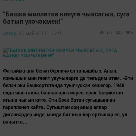
“Башка милләткә кияүгә чыксагыз, суга
батып үләчәкмен!”
автор,
20 май 2017 - 16:45
1811
0
0
Фатыйма апа белән берничә ел танышбыз. Аның
язмышын мин гәзит укучыларга да тәкъдим итәм. -Әти
белән әни Башкортстанда туып-үскән кешеләр. 1948
елда яшь гаилә, башкаларга ияреп, ерак Таҗикстан
ягына чыгып китә. Әти Бөек Ватан сугышыннан
гарипләнеп кайта. Сугыштан соң авыр еллар
дигәннәрдер инде, монда бит кышлар яртышар ел, ул
вакытта...