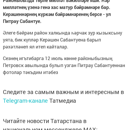
Районыбызда төрле милләт вәкилләре яши. Һәр
милләтнең үзенә генә хас матур бәйрәмнәре бар.
Керәшеннәрнең күркәм бәйрәмнәренең берсе - ул
Питрау Сабантуе.
Әлеге бәйрәм район халкында һәрчак зур кызыксыну
уята, бик күпләр Керәшен Сабантуена барып
рәхәтләнеп ял итеп кайталар.
Сезнең игътибарга 12 июль көнне районыбызның
Петровск авылында булып узган Питрау Сабантуеннан
фотолар тәкъдим итәбез
Следите за самым важным и интересным в
Telegram-канале
Татмедиа
Читайте новости Татарстана в
национальном мессенджере MАХ: