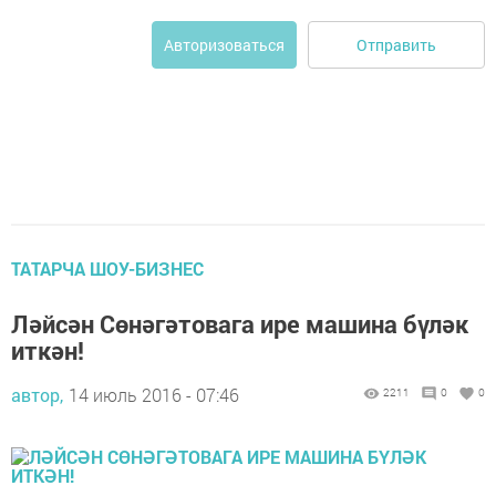
Отправить
Авторизоваться
ТАТАРЧА ШОУ-БИЗНЕС
Ләйсән Сөнәгәтовага ире машина бүләк
иткән!
автор,
14 июль 2016 - 07:46
2211
0
0