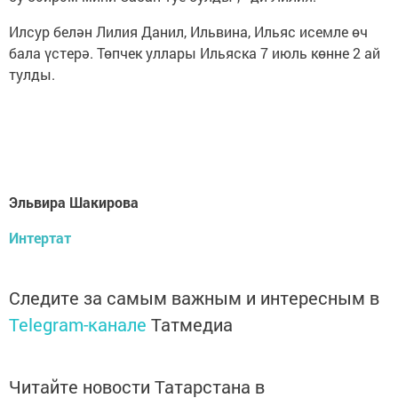
Илсур белән Лилия Данил, Ильвина, Ильяс исемле өч
бала үстерә. Төпчек уллары Ильяска 7 июль көнне 2 ай
тулды.
Эльвира Шакирова
Интертат
Следите за самым важным и интересным в
Telegram-канале
Татмедиа
Читайте новости Татарстана в