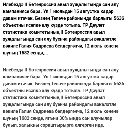
Илебездә II Бөтенроссия авыл хуҗалыгында сан алу
кампаниясе бара. Ул 1 июльдән 15 августка кадәр
дәвам итәчәк. Безнең Теләче районында барлыгы 5636
объектны исәпкә алу күздә тотыла. ТР Дәүләт
статистика комитетының II Бөтенроссия авыл
хуҗалыгында сан алу буенча райондагы вәкаләтле
вәкиле Галия Садриева белдергәнчә, 12 июль көненә
шуның 1682 сендә,...
Илебездә II Бөтенроссия авыл хуҗалыгында сан алу
кампаниясе бара. Ул 1 июльдән 15 августка кадәр
дәвам итәчәк. Безнең Теләче районында барлыгы 5636
объектны исәпкә алу күздә тотыла. ТР Дәүләт
статистика комитетының II Бөтенроссия авыл
хуҗалыгында сан алу буенча райондагы вәкаләтле
вәкиле Галия Садриева белдергәнчә, 12 июль көненә
шуның 1682 сендә, ягъни 30% ында сан алучылар
булып, халыкны сораштырырга өлгергән иде.