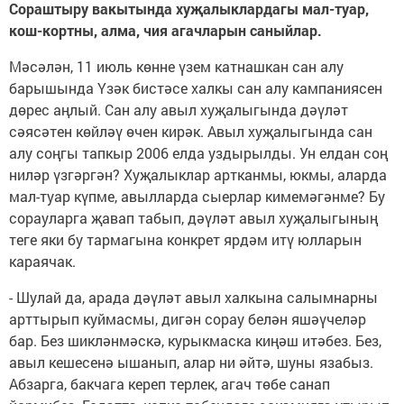
Сораштыру вакытында хуҗалыклардагы мал-туар,
кош-кортны, алма, чия агачларын саныйлар.
Мәсәлән, 11 июль көнне үзем катнашкан сан алу
барышында Үзәк бистәсе халкы сан алу кампаниясен
дөрес аңлый. Сан алу авыл хуҗалыгында дәүләт
сәясәтен көйләү өчен кирәк. Авыл хуҗалыгында сан
алу соңгы тапкыр 2006 елда уздырылды. Ун елдан соң
ниләр үзгәргән? Хуҗалыклар артканмы, юкмы, аларда
мал-туар күпме, авылларда сыерлар кимемәгәнме? Бу
сорауларга җавап табып, дәүләт авыл хуҗалыгының
теге яки бу тармагына конкрет ярдәм итү юлларын
караячак.
- Шулай да, арада дәүләт авыл халкына салымнарны
арттырып куймасмы, дигән сорау белән яшәүчеләр
бар. Без шикләнмәскә, курыкмаска киңәш итәбез. Без,
авыл кешесенә ышанып, алар ни әйтә, шуны язабыз.
Абзарга, бакчага кереп терлек, агач төбе санап