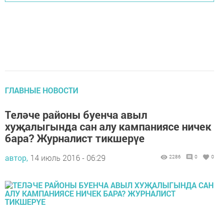
ГЛАВНЫЕ НОВОСТИ
Теләче районы буенча авыл
хуҗалыгында сан алу кампаниясе ничек
бара? Журналист тикшерүе
автор,
14 июль 2016 - 06:29
2286
0
0