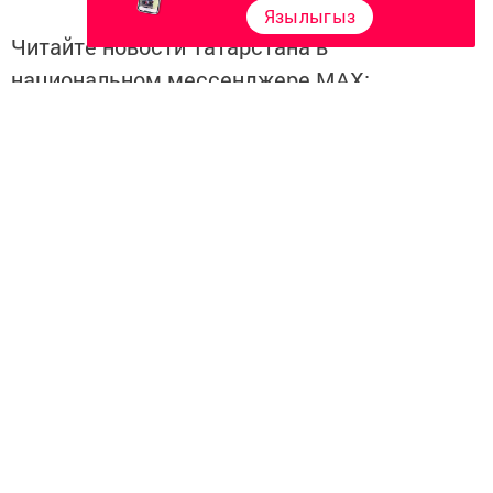
Язылыгыз
Читайте новости Татарстана в
национальном мессенджере MАХ:
https://max.ru/tatmedia
Перейти на страницу новости