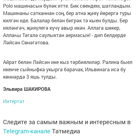
Polo машинасын бүләк итте. Бик сөендем, шатландым.
Машинаны сатканнан соң, бер атна җәяү йөрергә туры
килгән иде. Балалар белән бигрәк тә кыен булды. Бер
ияләнгәч, җәяүлегә күчү авыр икән. Аллага шөкер,
Аллаһы Тәгалә саулыктан аермасын! - дип белдерде
Ләйсән Сөнәгәтова.
Айрат белән Ләйсән ике кыз тәрбиялиләр. Ралина быел
икенче сыйныфка укырга барачак, Ильвинага исә бу
көннәрдә 3 яшь тулды.
Эльвира ШАКИРОВА
Интертат
Следите за самым важным и интересным в
Telegram-канале
Татмедиа