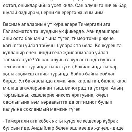
өстәп, оныкларыбыз үсеп килә. Сан алучыга ничек бар,
шулай яздырам, берни яшерергә җыенмыйм.
Вәсимә апаларның ут күршеләре Тимергали ага
Галиәхмәтов та шундый ук фикердә. Авылдашлары
аны оста бакчачы гына түгел, тимер-томыр җене
кагылган уйлап табучы буларак та белә. Көнкүрештә
кулланыр өчен нинди генә җайланмалар уйлап
тапмаган ул?! Ул сан алучыга кул астында булган
техникасы турында гына түгел, бакчасындагы һәр
җиләк-җимеш агачы турында бәйнә-бәйнә сөйләп
бирде. Ул бакчасында алма, чия, карлыган, балан, кара
миләш агачларыннан тыш, виноград та үстерә. Аның
тормышны, кешеләрне чиксез яратуына, күңел
сафлыгына һәм һәрвакытта да оптимист булып
калуына сокланмый мөмкин түгел.
- Тимергали ага кебек якты күңелле кешеләр күбрәк
булсын иде. Андыйлар белән эшләве дә җиңел, - диде