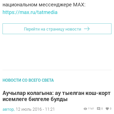
национальном мессенджере MАХ:
https://max.ru/tatmedia
Перейти на страницу новости
НОВОСТИ СО ВСЕГО СВЕТА
Аучылар колагына: ау тыелган кош-корт
исемлеге билгеле булды
автор,
12 июль 2016 - 11:21
1141
0
0