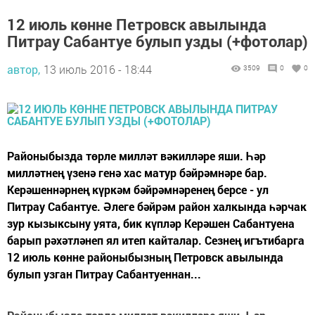
12 июль көнне Петровск авылында
Питрау Сабантуе булып узды (+фотолар)
автор,
13 июль 2016 - 18:44
3509
0
0
Районыбызда төрле милләт вәкилләре яши. Һәр
милләтнең үзенә генә хас матур бәйрәмнәре бар.
Керәшеннәрнең күркәм бәйрәмнәренең берсе - ул
Питрау Сабантуе. Әлеге бәйрәм район халкында һәрчак
зур кызыксыну уята, бик күпләр Керәшен Сабантуена
барып рәхәтләнеп ял итеп кайталар. Сезнең игътибарга
12 июль көнне районыбызның Петровск авылында
булып узган Питрау Сабантуеннан...