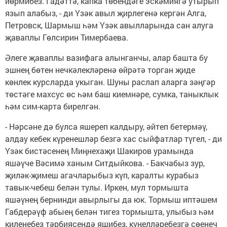
йөрмибез. Гадәттә, капка төбендәге эскәмиягә утырып
язып алабыз, - ди Үзәк авыл җирлегенә кергән Алга,
Петровск, Шармыш һәм Үзәк авылларында сан алуга
җаваплы Гөлсирин Тимербаева.
Әлеге җаваплы вазифага алынганчы, алар башта бу
эшнең бөтен нечкәлекләренә өйрәтә торган җиде
көнлек курсларда укыган. Шуны раслап аларга зәңгәр
төстәге махсус өс һәм баш киемнәре, сумка, таныклык
һәм сим-карта бирелгән.
- Нәрсәне дә булса яшереп калдыру, әйтеп бетермәү,
алдау кебек күренешләр безгә хас сыйфатлар түгел, - ди
Үзәк бистәсенең Миңнехаҗи Шакиров урамында
яшәүче Вәсимә ханым Ситдыйкова. - Бакчабыз зур,
җиләк-җимеш агачларыбыз күп, каралты курабыз
тавык-чебеш белән тулы. Иркен, мул тормышта
яшәүнең бернинди авырлыгы да юк. Тормыш иптәшем
Габдерәүф абыең белән тигез тормышта, улыбыз һәм
киленебез тәрбиясендә яшибез, күңелләребезгә сөенеч