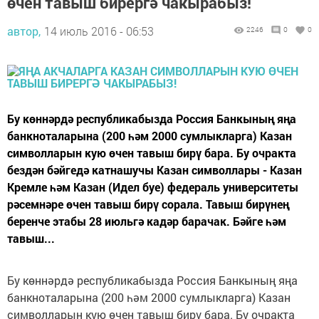
өчен тавыш бирергә чакырабыз!
автор,
14 июль 2016 - 06:53
2246
0
0
Бу көннәрдә республикабызда Россия Банкының яңа
банкноталарына (200 һәм 2000 сумлыкларга) Казан
символларын кую өчен тавыш бирү бара. Бу очракта
бездән бәйгедә катнашучы Казан символлары - Казан
Кремле һәм Казан (Идел буе) федераль университеты
рәсемнәре өчен тавыш бирү сорала. Тавыш бирүнең
беренче этабы 28 июльгә кадәр барачак. Бәйге һәм
тавыш...
Бу көннәрдә республикабызда Россия Банкының яңа
банкноталарына (200 һәм 2000 сумлыкларга) Казан
символларын кую өчен тавыш бирү бара. Бу очракта