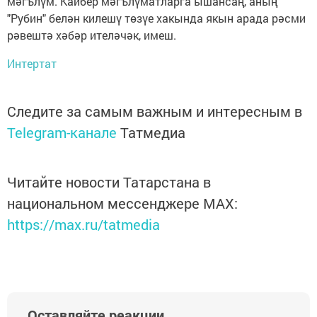
мәгълүм. Кайбер мәгълүматларга ышансаң, аның
"Рубин" белән килешү төзүе хакында якын арада рәсми
рәвештә хәбәр ителәчәк, имеш.
Интертат
Следите за самым важным и интересным в
Telegram-канале
Татмедиа
Читайте новости Татарстана в
национальном мессенджере MАХ:
https://max.ru/tatmedia
Оставляйте реакции