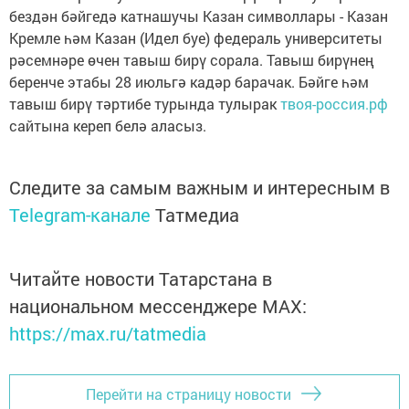
бездән бәйгедә катнашучы Казан символлары - Казан
Кремле һәм Казан (Идел буе) федераль университеты
рәсемнәре өчен тавыш бирү сорала. Тавыш бирүнең
беренче этабы 28 июльгә кадәр барачак. Бәйге һәм
тавыш бирү тәртибе турында тулырак
твоя-россия.рф
сайтына кереп белә аласыз.
Следите за самым важным и интересным в
Telegram-канале
Татмедиа
Читайте новости Татарстана в
национальном мессенджере MАХ:
https://max.ru/tatmedia
Перейти на страницу новости