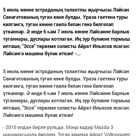
5 июль көнне эстраданың талантлы җырчысы Ләйсән
Сөнәгәтованың туган көне булды. Ураза гаетенә туры
килгәнгә, туган көнне гаилә белән генә билгеләп
үткәннәр. Ә инде 6 һәм 7 июль көнне Ләйсәнне барлык
туганнары, дуслары котлаган. Иң зур бүләкне тормыш
иптәше, "Эссе" төркеме солисты Айрат Ильясов ясаган:
Ләйсәнгә машина бүләк иткән! -...
5 июль көнне эстраданың талантлы җырчысы Ләйсән
Сөнәгәтованың туган көне булды. Ураза гаетенә туры
килгәнгә, туган көнне гаилә белән генә билгеләп
үткәннәр. Ә инде 6 һәм 7 июль көнне Ләйсәнне барлык
туганнары, дуслары котлаган. Иң зур бүләкне тормыш
иптәше, "Эссе" төркеме солисты Айрат Ильясов ясаган:
Ләйсәнгә машина бүләк иткән!
- 2010 елдан бирле рульдә. Моңа кадәр Мazda 3
машинасында йөрдем. Туган көнемә Айрат Volkswagen