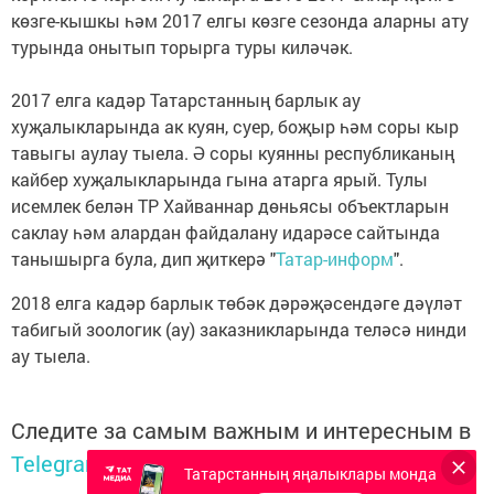
көзге-кышкы һәм 2017 елгы көзге сезонда аларны ату
турында онытып торырга туры киләчәк.
2017 елга кадәр Татарстанның барлык ау
хуҗалыкларында ак куян, суер, боҗыр һәм соры кыр
тавыгы аулау тыела. Ә соры куянны республиканың
кайбер хуҗалыкларында гына атарга ярый. Тулы
исемлек белән ТР Хайваннар дөньясы объектларын
саклау һәм алардан файдалану идарәсе сайтында
танышырга була, дип җиткерә "
Татар-информ
".
2018 елга кадәр барлык төбәк дәрәҗәсендәге дәүләт
табигый зоологик (ау) заказникларында теләсә нинди
ау тыела.
Следите за самым важным и интересным в
Telegram-канале
Татмедиа
Татарстанның яңалыклары монда