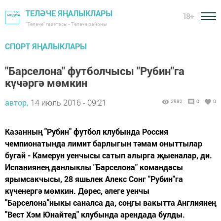
ТЕЛӘЧЕ ЯҢАЛЫКЛАРЫ
18+
"Теләче" газетасы - Теләче районы
СПОРТ ЯҢАЛЫКЛАРЫ
"Барселона" футболчысы "Рубин"га
күчәргә мөмкин
автор,
14 июль 2016 - 09:21
2982
0
0
Казанның "Рубин" футбол клубында Россия
чемпионатында лимит барлыгын тәмам оныттылар
бугай - Камерун уенчысы сатып алырга җыеналар, ди.
Испаниянең данлыклы "Барселона" командасы
ярымсакчысы, 28 яшьлек Алекс Сонг "Рубин"га
күченергә мөмкин. Дөрес, әлеге уенчы
"Барселона"ныкы саналса да, соңгы вакытта Англиянең
"Вест Хэм Юнайтед" клубында арендада булды.