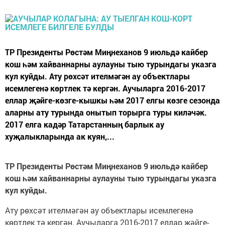
ТР Президенты Рөстәм Миңнеханов 9 июльдә кайбер
кош һәм хайваннарны аулауны тыю турындагы указга
кул куйды. Ату рөхсәт ителмәгән ау объектлары
исемлегенә көртлек тә кергән. Аучыларга 2016-2017
еллар җәйге-көзге-кышкы һәм 2017 елгы көзге сезонда
аларны ату турында онытып торырга туры киләчәк.
2017 елга кадәр Татарстанның барлык ау
хуҗалыкларында ак куян,...
ТР Президенты Рөстәм Миңнеханов 9 июльдә кайбер
кош һәм хайваннарны аулауны тыю турындагы указга
кул куйды.
Ату рөхсәт ителмәгән ау объектлары исемлегенә
көртлек тә кергән. Аучыларга 2016-2017 еллар җәйге-