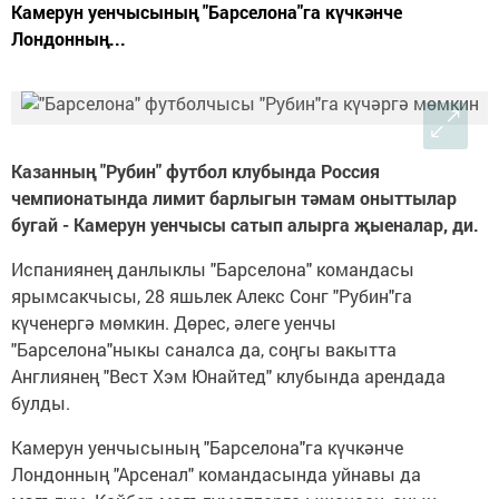
Камерун уенчысының "Барселона"га күчкәнче
Лондонның...
Казанның "Рубин" футбол клубында Россия
чемпионатында лимит барлыгын тәмам оныттылар
бугай - Камерун уенчысы сатып алырга җыеналар, ди.
Испаниянең данлыклы "Барселона" командасы
ярымсакчысы, 28 яшьлек Алекс Сонг "Рубин"га
күченергә мөмкин. Дөрес, әлеге уенчы
"Барселона"ныкы саналса да, соңгы вакытта
Англиянең "Вест Хэм Юнайтед" клубында арендада
булды.
Камерун уенчысының "Барселона"га күчкәнче
Лондонның "Арсенал" командасында уйнавы да