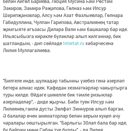
белән Айгөл Бариева, Люция Мусина һәм Рөстәм
Закиров, Замирә Рәҗәпова, Гөлназ һәм Илсур
Шәрипҗановлар, Алсу һәм Азат Фазлыевлар, Гөлнара
Габидуллина, Чулпан Гарипова, Австралиянең татар
җәмгыяте әгъзасы Диләрә Вәли һәм башкалар бар иде.
Ильясыбызга кирәкле бүләкләр алып килгәннәр, бик
шатландым, - дип сөйләде
Intertat.ru
хәбәрчесенә
Лилия Муллагалиева.
"Билгеле инде, шулкадәр табынны үзебез генә әзерләп
бетерә алмас идек. Кафедан хезмәткәрләр чакыртырга
туры килде. Өйдәге шикелле бик тәмле ризыклар
әзерләделәр", - диде җырчы. Бәби туен Илсур һәм
Лилиянең гаилә дусты Зөлфәт Зиннуров алып барган.
Ә балалар өчен аниматорлар белән аерым күңел ачу
чаралары оештырылган. "Барлыгы 30лап бала бар иде,
бу бәйрәм мини Сабан туе булды", - ди Лилия.