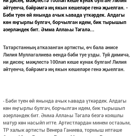
ни дисең: мәҗлестә 100ләп кеше кунак булган! Лилия
әйтүенчә, бәйрәмгә иң якын кешеләре генә җыелган. -
Бәби туен өй янында ачык һавада үткәрдек. Алдагы
көн яңгырлы булгач, борчылган идем, бик тырышып
әзерләндек бит. Әмма Аллаһы Тәгалә...
Татарстанның атказанган артисты, өч бала әнисе
Лилия Муллагалиева өендә бәби туе узды. Туй димичә,
ни дисең: мәҗлестә 100ләп кеше кунак булган! Лилия
әйтүенчә, бәйрәмгә иң якын кешеләре генә җыелган.
- Бәби туен өй янында ачык һавада үткәрдек. Алдагы
көн яңгырлы булгач, борчылган идем, бик тырышып
әзерләндек бит. Әмма Аллаһы Тәгалә безгә кояшлы
матур көн насыйп итте. Артистлардан минем остазым,
ТР халык артисты Венера Ганиева, тормыш иптәше