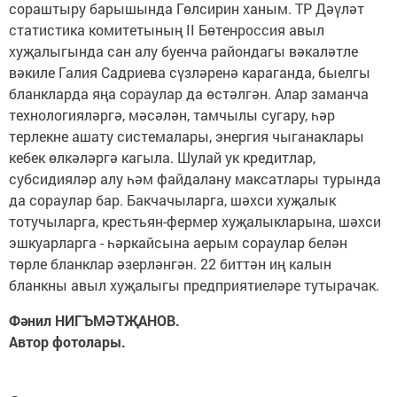
сораштыру барышында Гөлсирин ханым. ТР Дәүләт
статистика комитетының II Бөтенроссия авыл
хуҗалыгында сан алу буенча райондагы вәкаләтле
вәкиле Галия Садриева сүзләренә караганда, быелгы
бланкларда яңа сораулар да өстәлгән. Алар заманча
технологияләргә, мәсәлән, тамчылы сугару, һәр
терлекне ашату системалары, энергия чыганаклары
кебек өлкәләргә кагыла. Шулай ук кредитлар,
субсидияләр алу һәм файдалану максатлары турында
да сораулар бар. Бакчачыларга, шәхси хуҗалык
тотучыларга, крестьян-фермер хуҗалыкларына, шәхси
эшкуарларга - һәркайсына аерым сораулар белән
төрле бланклар әзерләнгән. 22 биттән иң калын
бланкны авыл хуҗалыгы предприятиеләре тутырачак.
Фәнил НИГЪМӘТҖАНОВ.
Автор фотолары.