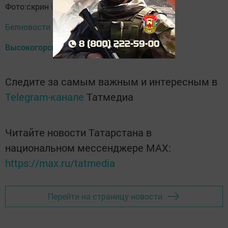
Фото:скрин
instagram.com
Белновости
Высокогорские вести
Следите за самым важным и интересным в
Telegram-канале
Татмедиа
Читайте новости Татарстана в
национальном мессенджере MАХ:
https://max.ru/tatmedia
Перейти на страницу новости