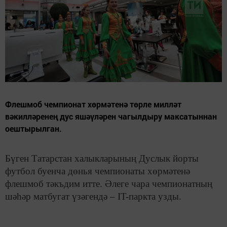
Флешмоб чемпионат хөрмәтенә төрле милләт
вәкилләренең дус яшәүләрен чагылдыру максатыннан
оештырылган.
Бүген Татарстан халыкларының Дуслык йорты
футбол буенча дөнья чемпионаты хөрмәтенә
флешмоб тәкъдим итте. Әлеге чара чемпионатның
шәһәр матбугат үзәгендә – IT-паркта узды.