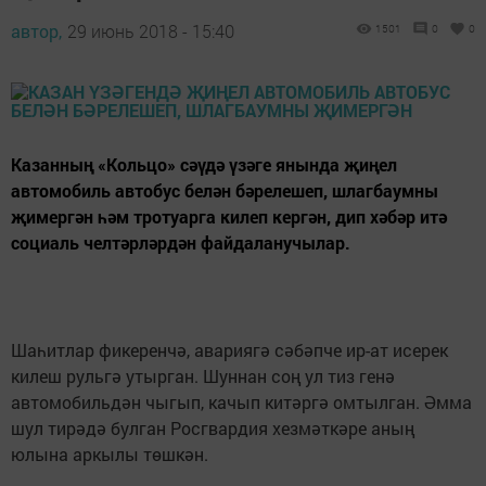
автор,
29 июнь 2018 - 15:40
1501
0
0
Казанның «Кольцо» сәүдә үзәге янында җиңел
автомобиль автобус белән бәрелешеп, шлагбаумны
җимергән һәм тротуарга килеп кергән, дип хәбәр итә
социаль челтәрләрдән файдаланучылар.
Шаһитлар фикеренчә, авариягә сәбәпче ир-ат исерек
килеш рульгә утырган. Шуннан соң ул тиз генә
автомобильдән чыгып, качып китәргә омтылган. Әмма
шул тирәдә булган Росгвардия хезмәткәре аның
юлына аркылы төшкән.