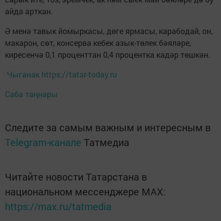
айда арткан.
Ә менә тавык йомыркасы, дөге ярмасы, карабодай, он,
макарон, сөт, консерва кебек азык-төлек бәяләре,
киресенчә 0,1 проценттан 0,4 процентка кадәр төшкән.
Чыганак https://tatar-today.ru
Саба таңнары
Следите за самым важным и интересным в
Telegram-канале
Татмедиа
Читайте новости Татарстана в
национальном мессенджере MАХ:
https://max.ru/tatmedia