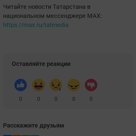
Читайте новости Татарстана в
национальном мессенджере MАХ:
https://max.ru/tatmedia
Оставляйте реакции
0
0
0
0
0
Расскажите друзьям