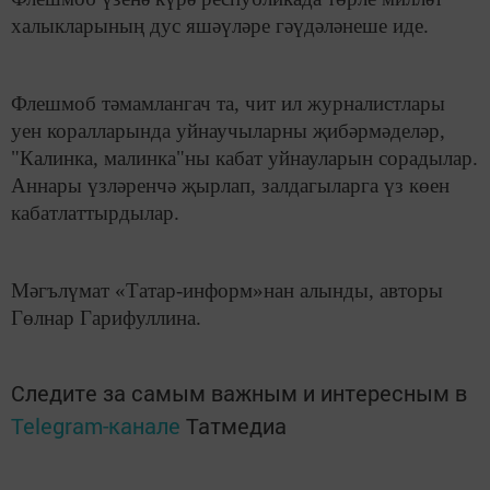
халыкларының дус яшәүләре гәүдәләнеше иде.
Флешмоб тәмамлангач та, чит ил журналистлары
уен коралларында уйнаучыларны җибәрмәделәр,
"Калинка, малинка"ны кабат уйнауларын сорадылар.
Аннары үзләренчә җырлап, залдагыларга үз көен
кабатлаттырдылар.
Мәгълүмат «Татар-информ»нан алынды, авторы
Гөлнар Гарифуллина.
Следите за самым важным и интересным в
Telegram-канале
Татмедиа