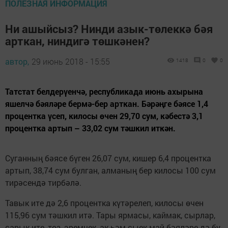
ПОЛЕЗНАЯ ИНФОРМАЦИЯ
Ни ашыйсыз? Нинди азык-төлеккә бәя
арткан, ниндигә төшкәнен?
автор,
29 июнь 2018 - 15:55
1418
0
0
Татстат белдерүенчә, республикада июнь ахырына
яшелчә бәяләре бермә-бер арткан. Бәрәңге бәясе 1,4
процентка үсеп, килосы өчен 29,70 сум, кәбестә 3,1
процентка артып – 33,02 сум тәшкил иткән.
Суганның бәясе бүген 26,07 сум, кишер 6,4 процентка
артып, 38,74 сум булган, алманың бер килосы 100 сум
тирәсендә тирбәлә.
Тавык ите дә 2,6 процентка күтәрелеп, килосы өчен
115,96 сум тәшкил итә. Тары ярмасы, каймак, сырлар,
сарык ите, тоз, эремчек, ак һәм сыек май бәяләре дә бу