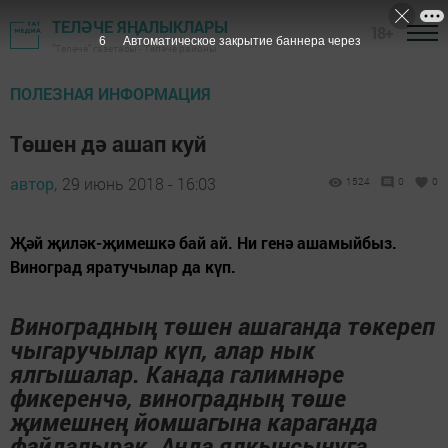
ТЕЛӘЧЕ ЯҢАЛЫКЛАРЫ
18+
5
Автоматическое закрытие баннера через
"Теләче" газетасы - Теләче районы
ПОЛЕЗНАЯ ИНФОРМАЦИЯ
Төшен дә ашап куй
автор,
29 июнь 2018 - 16:03
1524
0
0
Җәй җиләк-җимешкә бай ай. Ни генә ашамыйбыз.
Виноград яратучылар да күп.
Виноградның төшен ашаганда төкереп
чыгаручылар күп, алар нык
ялгышалар. Канада галимнәре
фикеренчә, виноградның төше
җимешнең йомшагына караганда
файдалырак. Анда ялкынсынуга