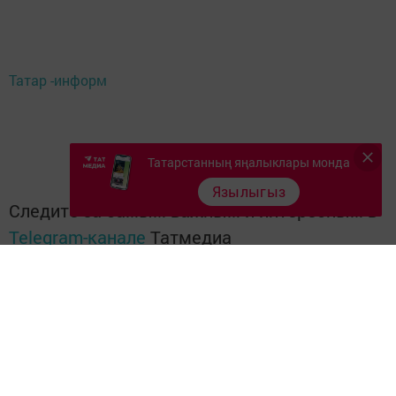
Татар -информ
Татарстанның яңалыклары монда
Язылыгыз
Следите за самым важным и интересным в
Telegram-канале
Татмедиа
Читайте новости Татарстана в
национальном мессенджере MАХ:
https://max.ru/tatmedia