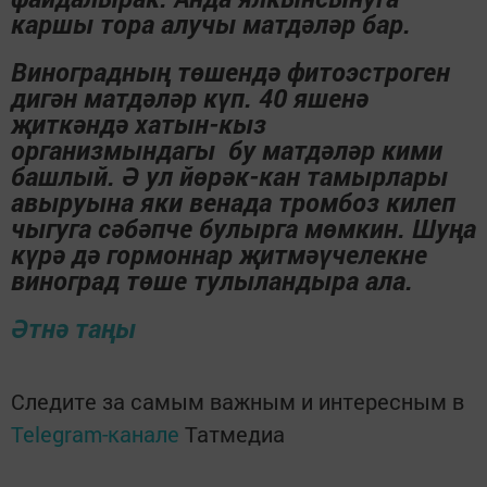
каршы тора алучы матдәләр бар.
Виноградның төшендә фитоэстроген
дигән матдәләр күп. 40 яшенә
җиткәндә хатын-кыз
организмындагы бу матдәләр кими
башлый. Ә ул йөрәк-кан тамырлары
авыруына яки венада тромбоз килеп
чыгуга сәбәпче булырга мөмкин. Шуңа
күрә дә гормоннар җитмәүчелекне
виноград төше тулыландыра ала.
Әтнә таңы
Следите за самым важным и интересным в
Telegram-канале
Татмедиа