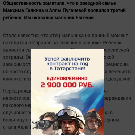
Общественность заметила, что в звездной семье
Максима Галкина и Аллы Пугачевой появился третий
ребенок. Им оказался мальчик Евгений.
Стало известно, что отец мальчика на данный момент
находится в Израиле на лечении в клинике. Ребенок
является сыном племянника Примадонны российской
эстрады. Он долго страдал из-за наркотической
зависимости. Неоднократно он находился в ремиссии,
но часто случались срывы. Именно во время лечения в
клинике племянник артистки познакомился с девушкой.
Перед рождением ребенка пара отказалась от
наркотиков. У них родился мальчик. Из-за повреждения
пахового нерва он стал инвалидом. После
случившегося мать ребенка была доставлена в
больницу с передозировкой. Временным опекуном
стала Алла Пугачева.