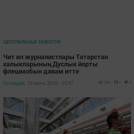
ЦЕНТРАЛЬНЫЕ НОВОСТИ
Чит ил журналистлары Татарстан
халыкларының Дуслык йорты
флешмобын дәвам итте
Татмедиа,
29 июнь 2018 - 15:47
1532
0
0