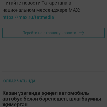
Читайте новости Татарстана в
национальном мессенджере MАХ:
https://max.ru/tatmedia
Перейти на страницу новости
ЮЛЛАР ЧАТЫНДА
Казан үзәгендә җиңел автомобиль
автобус белән бәрелешеп, шлагбаумны
җимергән