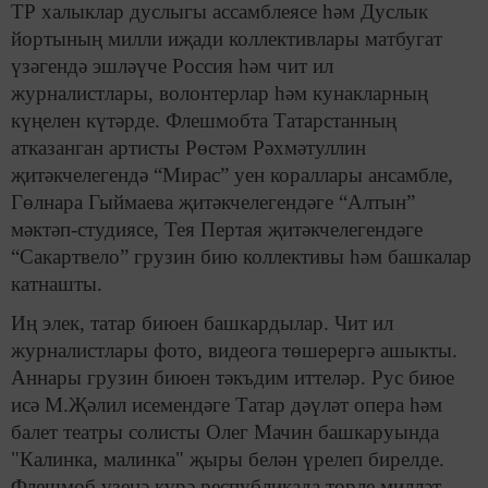
ТР халыклар дуслыгы ассамблеясе һәм Дуслык
йортының милли иҗади коллективлары матбугат
үзәгендә эшләүче Россия һәм чит ил
журналистлары, волонтерлар һәм кунакларның
күңелен күтәрде. Флешмобта Татарстанның
атказанган артисты Рөстәм Рәхмәтуллин
җитәкчелегендә “Мирас” уен кораллары ансамбле,
Гөлнара Гыймаева җитәкчелегендәге “Алтын”
мәктәп-студиясе, Тея Пертая җитәкчелегендәге
“Сакартвело” грузин бию коллективы һәм башкалар
катнашты.
Иң элек, татар биюен башкардылар. Чит ил
журналистлары фото, видеога төшерергә ашыкты.
Аннары грузин биюен тәкъдим иттеләр. Рус биюе
исә М.Җәлил исемендәге Татар дәүләт опера һәм
балет театры солисты Олег Мачин башкаруында
"Калинка, малинка" җыры белән үрелеп бирелде.
Флешмоб үзенә күрә республикада төрле милләт