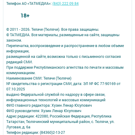
Телефон АО «ТАТМЕДИА»:
(843) 222 09 84
18+
© 2011 - 2026. Теләче (Тюлячи). Все права защищены.
© ТАТМЕДИА. Все материалы, размещенные на сайте, защищены
законом.
Перепечатка, воспроизведение и распространение в любом объеме
информации,
размещенной на сайте, возможна только с письменного согласия
редакций СМИ.
При поддержке Республиканского агентства по печати и массовым
коммуникациям.
Наименование СМИ: Теләче (Тюлячи)
№ свидетельства о регистрации СМИ, дата: ЭЛ № ФС 77-90169 от
07.10.2025
выдано Федеральной службой по надзору в сфере связи,
информационных технологий и массовых коммуникаций
ФИО главного редактора: Хузин Ленар Юсупович
ФИО руководителя: Хузин Ленар Юсупович
Адрес редакции: 422080, Российская Федерация, Республика
Татарстан, Тюлячинский муниципальный район, с. Тюлячи, ул.
Луговая, д. 6а
Телефон редакции: (84360)2-⁠13-⁠27