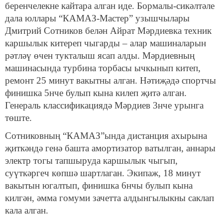
беренчелекне кайтара алган иде. Бормалы-сикәлтәле
дала юллары “КАМАЗ-Мастер” узышчылары
Дмитрий Сотников белән Айрат Мәрдиевка техник
каршылык китереп чыгарды – алар машиналарын
рәтләү өчен тукталыш ясап алды. Мәрдиевның
машинасында турбина торбасы ычкынып китеп,
ремонт 25 минут вакытны алган. Нәтиҗәдә спортчы
финишка 5нче булып кына килеп җитә алган.
Генераль классификациядә Мәрдиев 3нче урынга
төште.
Сотниковның “КАМАЗ”ында дистанция ахырына
җиткәндә генә башта амортизатор ватылган, аннары
электр тогы тапшыруда каршылык чыгып,
суүткәргеч көпшә шартлаган. Экипаж, 18 минут
вакытын югалтып, финишка 6нчы булып кына
килгән, әмма гомуми зачетта алдынгылыкны саклап
кала алган.