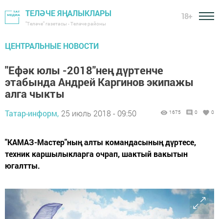
ТЕЛӘЧЕ ЯҢАЛЫКЛАРЫ
18+
"Теләче" газетасы - Теләче районы
ЦЕНТРАЛЬНЫЕ НОВОСТИ
"Ефәк юлы -2018"нең дүртенче
этабында Андрей Каргинов экипажы
алга чыкты
Татар-информ,
25 июль 2018 - 09:50
1675
0
0
"КАМАЗ-Мастер"ның алты командасының дүртесе,
техник каршылыкларга очрап, шактый вакытын
югалтты.