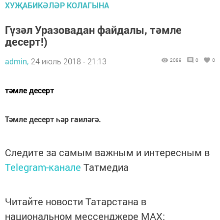
ХУҖАБИКӘЛӘР КОЛАГЫНА
Гүзәл Уразовадан файдалы, тәмле
десерт!)
admin,
24 июль 2018 - 21:13
2089
0
0
тәмле десерт
Тәмле десерт һәр гаиләгә.
Следите за самым важным и интересным в
Telegram-канале
Татмедиа
Читайте новости Татарстана в
национальном мессенджере MАХ: