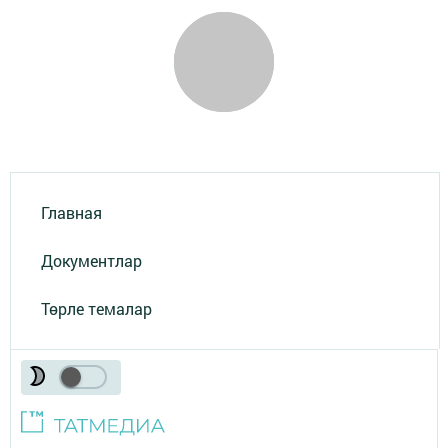
Главная
Документлар
Төрле темалар