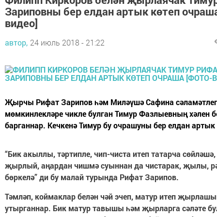
Зариповны бер елдан артык көтеп очраша
видео]
автор,
24 июль 2018 - 21:22
Җырчы Рифат Зарипов һәм Миләүшә Сафина сәламәтлег
мөмкинлекләре чикле булган Тимур Фазлыевның хәлен б
барганнар. Кечкенә Тимур бу очрашуны бер елдан артык 
“Бик акыллы, тәртипле, чип-чиста итеп татарча сөйләшә
җырлый, аңардан чишмә суыннан да чистарак, җылы, рә
бөркелә” ди бу малай турында Рифат Зарипов.
Тәмләп, коймаклар белән чәй эчеп, матур итеп җырлашы
утырганнар. Бик матур тавышы һәм җырларга сәләте бу