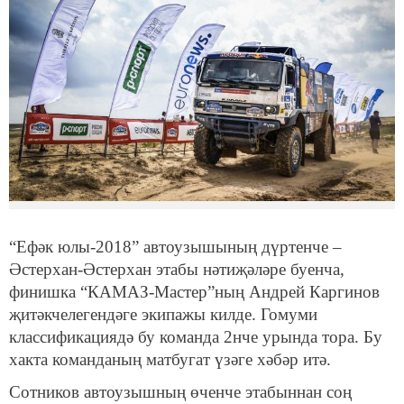
“Ефәк юлы-2018” автоузышының дүртенче –
Әстерхан-Әстерхан этабы нәтиҗәләре буенча,
финишка “КАМАЗ-Мастер”ның Андрей Каргинов
җитәкчелегендәге экипажы килде. Гомуми
классификациядә бу команда 2нче урында тора. Бу
хакта команданың матбугат үзәге хәбәр итә.
Сотников автоузышның өченче этабыннан соң