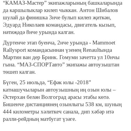
“КАМАЗ-Мастер” экипажларының башкаларында
да каршылыклар килеп чыккан. Антон Шибалов
шулай да финишка 3нче булып килеп җиткән,
Эдуард Николаев командасы, двигатель кызып,
нәтиҗәдә 8нче урында калган.
Дүртенче этап буенча, 2нче урында - Mammoet
Rallysport командасыннан үзенең Renaultында
Мартин ван дер Бринк. Гомуми зачетта ул 10нчы
гына. “МАЗ-СПОРТавто” экипажы автоузыштан
төшеп калган.
Бүген, 25 июльдә, “Ефәк юлы -2018”
катнашучыларын автоузышның иң озын юлы –
Әстерхан белән Волгоград арасы этабы көтә.
Бишенче дистанциянең озынлыгы 538 км, шуның
444 километры хәлиткеч санала, дип хәбәр итә
ралли-рейдның матбугат үзәге.