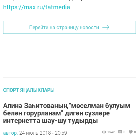
https://max.ru/tatmedia
Перейти на страницу новости
СПОРТ ЯҢАЛЫКЛАРЫ
Алинә Заһитованың "мөселман булуым
белән горурланам" дигән сүзләре
интернетта шау-шу тудырды
автор,
24 июль 2018 - 20:59
1542
0
0