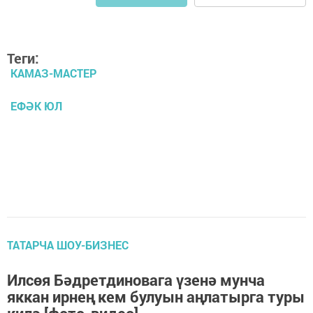
Теги:
КАМАЗ-МАСТЕР
ЕФӘК ЮЛ
ТАТАРЧА ШОУ-БИЗНЕС
Илсөя Бәдретдиновага үзенә мунча
яккан ирнең кем булуын аңлатырга туры