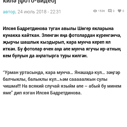
килә [фото-видео]
автор,
24 июль 2018 - 22:31
1536
0
0
Илсөя Бәдретдинова туган авылы Шөгер якларына
кунакка кайткан. Эленгән яңа фотолардан күренгәнчә,
җырчы шашлык кыздырып, кара мунча кереп ял
иткән. Бу фотолар өчен аңа әле мунча ягучы ир-атның
кем булуын да аңлатырга туры килгән.
“
Урман уртасында, кара мунча… Янәшәдә күл… зәңгәр
балчыклы, балыклы күл…һәм сааааалкын сулы
чишмә!!! На всякий случай языйм әле – абый бу минем
яме” дип язган Илсөя Бәдретдинова.