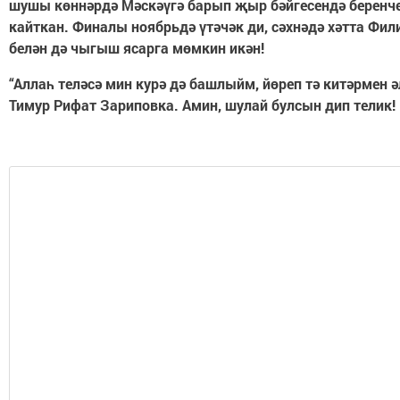
шушы көннәрдә Мәскәүгә барып җыр бәйгесендә беренче
кайткан. Финалы ноябрьдә үтәчәк ди, сәхнәдә хәтта Фил
белән дә чыгыш ясарга мөмкин икән!
“Аллаһ теләсә мин курә дә башлыйм, йөреп тә китәрмен ә
Тимур Рифат Зариповка. Амин, шулай булсын дип телик!