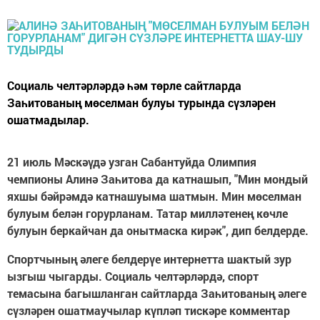
Социаль челтәрләрдә һәм төрле сайтларда
Заһитованың мөселман булуы турында сүзләрен
ошатмадылар.
21 июль Мәскәүдә узган Сабантуйда Олимпия
чемпионы Алинә Заһитова да катнашып, "Мин мондый
яхшы бәйрәмдә катнашуыма шатмын. Мин мөселман
булуым белән горурланам. Татар милләтенең көчле
булуын беркайчан да онытмаска кирәк", дип белдерде.
Спортчының әлеге белдерүе интернетта шактый зур
ызгыш чыгарды. Социаль челтәрләрдә, спорт
темасына багышланган сайтларда Заһитованың әлеге
сүзләрен ошатмаучылар күпләп тискәре комментар