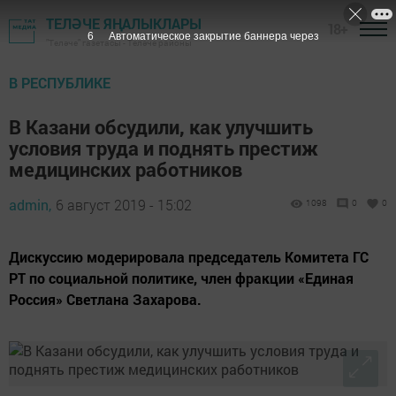
ТЕЛӘЧЕ ЯҢАЛЫКЛАРЫ
18+
5
Автоматическое закрытие баннера через
"Теләче" газетасы - Теләче районы
В РЕСПУБЛИКЕ
В Казани обсудили, как улучшить
условия труда и поднять престиж
медицинских работников
admin,
6 август 2019 - 15:02
1098
0
0
Дискуссию модерировала председатель Комитета ГС
РТ по социальной политике, член фракции «Единая
Россия» Светлана Захарова.