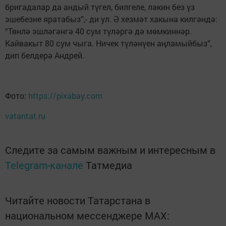
бригадалар да андый түгел, билгеле, ләкин без үз
эшебезне яратабыз”,- ди ул. Ә хезмәт хакына килгәндә:
“Төнлә эшләгәнгә 40 сум түләргә дә мөмкиннәр.
Кайвакыт 80 сум чыга. Ничек түләнүен аңламыйбыз”,
дип белдерә Андрей.
Фото:
https://pixabay.com
vatantat.ru
Следите за самым важным и интересным в
Telegram-канале
Татмедиа
Читайте новости Татарстана в
национальном мессенджере MАХ: