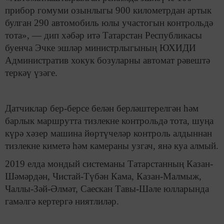
прибор гомуми озынлыгы 900 километрдан артык
булган 290 автомобиль юлы участогын контрольдә
тота», — дип хәбәр итә Татарстан Республикасы
буенча Эчке эшләр министрлыгының ЮХИДИ
Административ хокук бозуларны автомат рәвештә
теркәү үзәге.
Датчиклар бер-берсе белән берләштерелгән һәм
барлык маршрутта тизлекне контрольдә тота, шуңа
күрә хәзер машина йөртүчеләр контроль алдыннан
тизлекне киметә һәм камераны узгач, янә куа алмый.
2019 елда мондый системаны Татарстанның Казан-
Шәмәрдән, Чистай-Түбән Кама, Казан-Малмыж,
Чаллы-Зәй-Әлмәт, Саескан Тавы-Шәле юлларында
гамәлгә кертергә ниятлиләр.