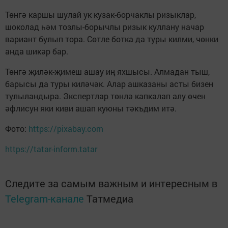
Төнгә каршы шулай ук кузак-борчаклы ризыклар,
шоколад һәм тозлы-борычлы ризык куллану начар
вариант булып тора. Сөтле ботка да туры килми, чөнки
анда шикәр бар.
Төнгә җиләк-җимеш ашау иң яхшысы. Алмадан тыш,
барысы да туры киләчәк. Алар ашказаны асты бизен
тулыландыра. Экспертлар төнлә капкалап алу өчен
әфлисун яки киви ашап куюны тәкъдим итә.
Фото:
https://pixabay.com
https://tatar-inform.tatar
Следите за самым важным и интересным в
Telegram-канале
Татмедиа