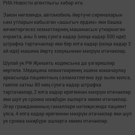
РИА Новости агентлыгы хәбәр итә.
Закон нигезендә, автомобиль йөртүче сиреналарын
һәм утларын кабызган «ашыгыч ярдәм» яки башка
кичектергесез хезмәтләрнең машинасын үткәрмәгән
очракта, аны 5 мең сумга кадәр (моңа кадәр 500 иде)
штрафка тартачаклар яки бер елга кадәр (моңа кадәр 3
ай иде) машина йөртү хокукыннан мәхрүм итәчәкләр.
Шулай ук РФ Җинаять кодексына да үзгәрешләр
кертелә. Медицина хезмәткәренең эшенә комачаулау
аркасында пациентның сәламәтлегенә зур зыян килсә,
гаепле затны 80 мең сумга кадәр штрафка
тартачаклар, 2 елга кадәр ирегеннән мәхрүм итәчәкләр
яки шул ук срокка мәҗбүри эшләргә хөкем итәчәкләр.
Әгәр гражданинның гамәлләре нәтиҗәсендә пациент
үлсә, 4 елга кадәр ирегеннән мәхрүм итәчәкләр яки шул
ук срокка мәҗбүри эшләргә хөкем итәчәкләр.