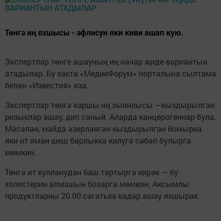
Төнгә иң яхшысы - әфлисун яки киви ашап кую.
Экспертлар төнге ашауның иң начар җиде вариантын
атадылар. Бу хакта «МедикФорум» порталына сылтама
белән «Известия» яза.
Экспертлар төнгә каршы иң зыянлысы —кыздырылган
ризыклар ашау, дип саный. Аларда канцерогеннар була.
Мәсәлән, майда әзерләнгән кыздырылган йомырка
яки ит яман шеш барлыкка килүгә сәбәп булырга
мөмкин.
Төнгә ит кулланудан баш тартырга кирәк — бу
холестерин алмашын бозарга мөмкин. Аксымлы
продуктларны 20.00 сәгатькә кадәр ашау яхшырак.