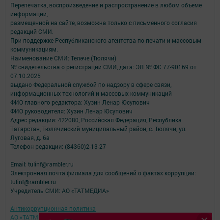
Перепечатка, воспроизведение и распространение в любом объеме
информации,
размещенной на сайте, возможна только с письменного согласия
редакций СМИ.
При поддержке Республиканского агентства по печати и массовым
коммуникациям.
Наименование СМИ: Теләче (Тюлячи)
№ свидетельства о регистрации СМИ, дата: ЭЛ № ФС 77-90169 от
07.10.2025
выдано Федеральной службой по надзору в сфере связи,
информационных технологий и массовых коммуникаций
ФИО главного редактора: Хузин Ленар Юсупович
ФИО руководителя: Хузин Ленар Юсупович
Адрес редакции: 422080, Российская Федерация, Республика
Татарстан, Тюлячинский муниципальный район, с. Тюлячи, ул.
Луговая, д. 6а
Телефон редакции: (84360)2-⁠13-⁠27
Email: tulinf@rambler.ru
Электронная почта филиала для сообщений о фактах коррупции:
tulinf@rambler.ru
Учредитель СМИ: АО «ТАТМЕДИА»
Антикоррупционная политика
АО «ТАТМЕДИА» использует «cookie»
для персонализации сервисов и