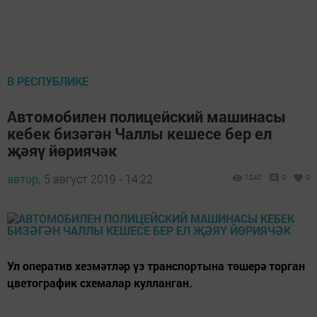
В РЕСПУБЛИКЕ
Автомобилен полицейский машинасы
кебек бизәгән Чаллы кешесе бер ел
җәяү йөриячәк
автор,
5 август 2019 - 14:22
1240
0
0
Ул оператив хезмәтләр үз транспортына төшерә торган
цветографик схемалар кулланган.