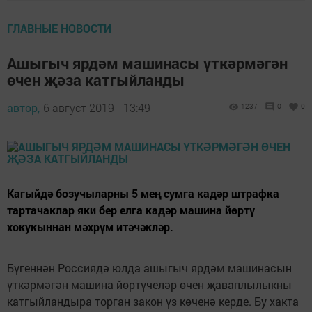
ГЛАВНЫЕ НОВОСТИ
Ашыгыч ярдәм машинасы үткәрмәгән
өчен җәза катгыйланды
автор,
6 август 2019 - 13:49
1237
0
0
Кагыйдә бозучыларны 5 мең сумга кадәр штрафка
тартачаклар яки бер елга кадәр машина йөртү
хокукыннан мәхрүм итәчәкләр.
Бүгеннән Россиядә юлда ашыгыч ярдәм машинасын
үткәрмәгән машина йөртүчеләр өчен җаваплылыкны
катгыйландыра торган закон үз көченә керде. Бу хакта