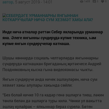
автор,
5 август 2019 - 14:01
1405
0
0
Инде ничә атналар рәттән Себер якларында урманнар
яна. Әлеге янгынны сүндерүдә күпме техника, һәм
күпме янгын сүндерүчеләр катнаша.
Шушы көннәрдә социаль челтәрләрдә янгыннарны
сүндерүдә катнашкан бригаданың җитәкчесе Андрей
Поздняковның кыска гына видеоязмасы чыкты.
Янгын сүндерүче анда ничек эшләүләрен, ничә сум
хезмәт хакы алулары хакында сөйли:
“Без болай кичке 10 га кадәр генә эшләргә тиеш, ләкин
төнлә белән дә эшләргә туры килә. Чөнки ул вакытта
эшләү кулайрак – ялкыннар бераз сүрелә. Бөтен