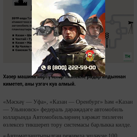
Хәзер машина йөртүчеләр тизлекне радар алдыннан
киметеп, аны узгач куа алмый.
«Мәскәү — Уфа», «Казан — Оренбург» һәм «Казан
— Ульяновск» федераль дәрәҗәдәге автомобиль
юлларында Автомобильләрнең хәрәкәт тизлеген
өзлексез тикшереп тору системасы барлыкка килде.
«Автоматлаштырылган режимда эшләүче 100