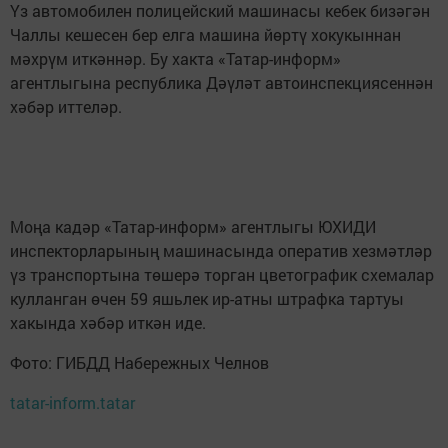
Үз автомобилен полицейский машинасы кебек бизәгән
Чаллы кешесен бер елга машина йөртү хокукыннан
мәхрүм иткәннәр. Бу хакта «Татар-информ»
агентлыгына республика Дәүләт автоинспекциясеннән
хәбәр иттеләр.
Моңа кадәр «Татар-информ» агентлыгы ЮХИДИ
инспекторларының машинасында оператив хезмәтләр
үз транспортына төшерә торган цветографик схемалар
кулланган өчен 59 яшьлек ир-атны штрафка тартуы
хакында хәбәр иткән иде.
Фото: ГИБДД Набережных Челнов
tatar-inform.tatar