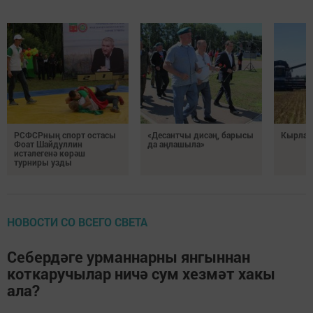
РСФСРның спорт остасы
«Десантчы дисәң, барысы
Кырлард
Фоат Шайдуллин
да аңлашыла»
истәлегенә көрәш
турниры узды
НОВОСТИ СО ВСЕГО СВЕТА
Себердәге урманнарны янгыннан
коткаручылар ничә сум хезмәт хакы
ала?