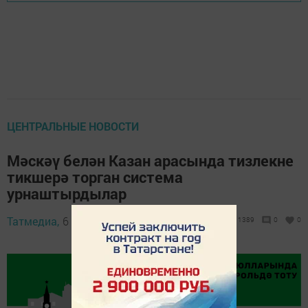
ЦЕНТРАЛЬНЫЕ НОВОСТИ
Мәскәү белән Казан арасында тизлекне
тикшерә торган система
урнаштырдылар
Татмедиа,
6 август 2019 - 09:22
1389
0
0