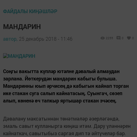
ФАЙДАЛЫ КИҢӘШЛӘР
МАНДАРИН
автор,
25 декабрь 2018 - 11:46
2255
0
0
Соңгы вакытта күпләр ютәлне дәвалый алмаудан
зарлана. Йөткерүдән мандарин кабыгы булыша.
Мандаринны юып әрчисең дә кабыгын кайнап торган
ике стакан суга салып кайнатасың. Суынгач, сөзеп
алып, көненә өч тапкыр яртышар стакан эчәсең.
Дәвалану максатыннан төнәтмәләр әзерләгәндә,
эмаль савыт кулланырга киңәш итәм. Дару үләннәрен
кайнаткач, савытыбыз саргая дип тә әйтүчеләр бар.