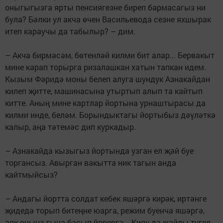
оныгыгызга ярты пенсиягезне биреп бармасагыз ни
була? Бәлки ул акча өчен Васильевода сезне яхшырак
итеп караучы да табылыр? – дим.
– Акча бирмәсәм, бөтенләй килми бит алар... Бервакыт
мине карап торырга ризалашкан хатын тапкан идем.
Кызым Фәридә моны белеп алуга шундук Азнакайдан
килеп җитте, машинасына утыртып алып та кайтып
китте. Аның мине картлар йортына урнаштырасы да
килми инде, беләм. Борындыктагы йортыбыз дәүләткә
калыр, аңа тәтемәс дип куркадыр.
– Азнакайда кызыгыз йортында узган ел җәй буе
торгансыз. Авырган вакытта ник тагын анда
кайтмыйсыз?
– Андагы йортта солдат кебек яшәр­гә кирәк, иртәнге
җидедә торып битең­не юарга, режим буенча яшәргә,
аяк очы­на гына басып йөрергә... Кияү дә җай­лы түгел,