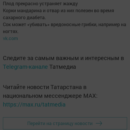
Плод прекрасно устраняет жажду
Корки мандарина и отвар из них полезен во время
сахарного диабета.
Сок может «убивать» вредоносные грибки, например на
ногтях.
vk.com
Следите за самым важным и интересным в
Telegram-канале
Татмедиа
Читайте новости Татарстана в
национальном мессенджере MАХ:
https://max.ru/tatmedia
Перейти на страницу новости