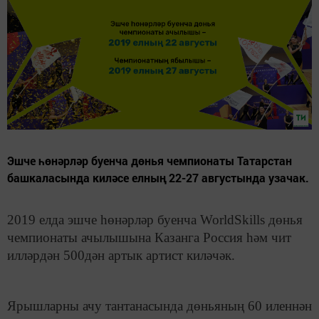
Эшче һөнәрләр буенча дөнья чемпионаты Татарстан
башкаласында киләсе елның 22-27 августында узачак.
2019 елда эшче һөнәрләр буенча WorldSkills дөнья
чемпионаты ачылышына Казанга Россия һәм чит
илләрдән 500дән артык артист киләчәк.
Ярышларны ачу тантанасында дөньяның 60 иленнән