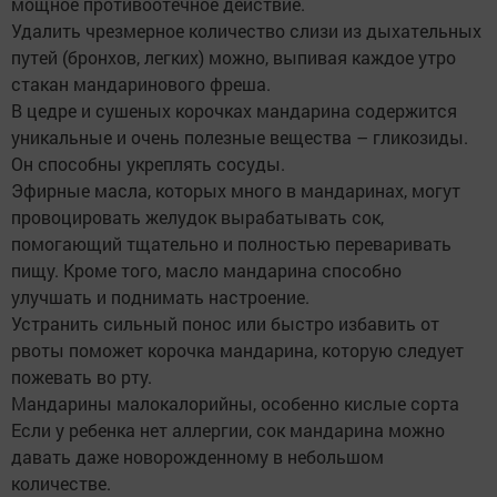
мощное противоотечное действие.
Удалить чрезмерное количество слизи из дыхательных
путей (бронхов, легких) можно, выпивая каждое утро
стакан мандаринового фреша.
В цедре и сушеных корочках мандарина содержится
уникальные и очень полезные вещества – гликозиды.
Он способны укреплять сосуды.
Эфирные масла, которых много в мандаринах, могут
провоцировать желудок вырабатывать сок,
помогающий тщательно и полностью переваривать
пищу. Кроме того, масло мандарина способно
улучшать и поднимать настроение.
Устранить сильный понос или быстро избавить от
рвоты поможет корочка мандарина, которую следует
пожевать во рту.
Мандарины малокалорийны, особенно кислые сорта
Если у ребенка нет аллергии, сок мандарина можно
давать даже новорожденному в небольшом
количестве.