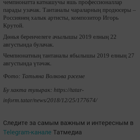
чемпионатта катнашучы яшь профессионаллар
парады узачак. Тантаналы чараларның продюсеры –
Россиянең халык артисты, композитор Игорь
Крутой.
Дөнья беренчелеге ачылышы 2019 елның 22
августында булачак.
Чемпионатның тантаналы ябылышы 2019 елның 27
августында үтәчәк.
Фото: Татьяна Волкова рәсеме
Бу хакта тулырак: https://tatar-
inform.tatar/news/2018/12/25/177674/
Следите за самым важным и интересным в
Telegram-канале
Татмедиа