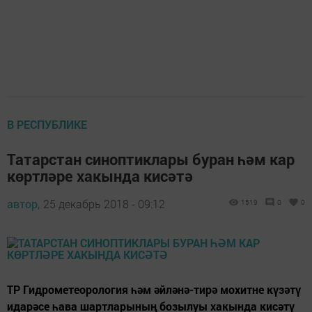
В РЕСПУБЛИКЕ
Татарстан синоптиклары буран һәм кар
көртләре хакында кисәтә
автор,
25 декабрь 2018 - 09:12
1519
0
0
ТР Гидрометеорология һәм әйләнә-тирә мохитне күзәтү
идарәсе һава шартларының бозылуы хакында кисәтү