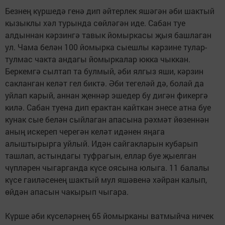
Безнең күршедә генә дип әйтерлек яшәгән әби шактый
кызыклы хәл турында сөйләгән иде. Сабан туе
алдыннан кәрзингә тавык йомыркасы җыя башлаган
ул. Чама белән 100 йомырка сыешлы кәрзине тулар-
тулмас чакта андагы йомыркалар юкка чыккан.
Беркемгә сылтап та булмый, әби ялгыз яши, кәрзин
сакланган келәт гел биктә. Әби тегеләй дә, болай да
уйлап карый, аннан җеннәр эшедер бу дигән фикергә
килә. Сабан туена дип ерактан кайткан энесе атна буе
кунак сые белән сыйлаган апасына рәхмәт йөзеннән
аның искереп черегән келәт идәнен яңага
алыштырырга уйлый. Идән сайгакларын кубарып
ташлап, астындагы туфрагын, еллар буе җыелган
чүпләрен чыгарганда күсе оясына юлыга. 11 балалы
күсе гаиләсенең шактый мул яшәвенә хәйран калып,
өйдән апасын чакырып чыгара.
Күрше әби күселәрнең 65 йомырканы ватмыйча ничек