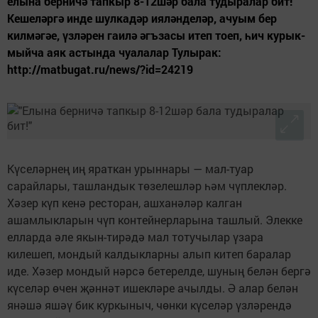
елына берничә тапкыр 8-12шәр бала тудыралар бит!
Кешеләргә ин­де шулкадәр ияләнделәр, ачуым бер
килмәгәе, үзләрен гаилә әгъзасы итеп тоеп, һич курык­
мыйча аяк астында чуалалар Тулырак:
http://matbugat.ru/news/?id=24219
Күселәрнең иң яраткан урыннары — мал-туар
сарайлары, ташландык төзелешләр һәм чүплекләр.
Хәзер күп кенә ресторан, ашханәләр калган
ашамлыкларын чүп контейнерларына ташлый. Элекке
елларда әле якын-тирәдә мал тотучылар үзара
килешеп, мондый калдыкларны алып китеп баралар
иде. Хәзер мондый нәрсә бетерелде, шуның белән бергә
күселәр өчен җәннәт ишекләре ачылды. Ә алар белән
янәшә яшәү бик куркыныч, чөнки күселәр үзләрендә