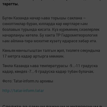
таратты.
Бүген Казанда начар һава торышы саклана –
синоптиклар буран, юлларда кар көртләре һәм
бозлавык турында кисәтә. Күз күременең сизелерлек
начарлануы көтелә. Бу хакта ТР Гидрометеорология
һәм әйләнә-тирә мохитне күзәтү идарәсе хәбәр итә.
Көньяк-көнчыгыштан талгын җил, тизлеге секундына
17 метрга кадәр артырга мөмкин.
Төнлә Казанда һава температурасы -9...-11 градуска
кадәр, көндез -7...-9 градуска кадәр түбән булачак.
Фото: Tatar-inform.ru архивы
http://tatar-inform.tatar
Следите за самым важным и интересным в