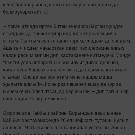
кеше бала­ларының шалтырат­мауларын, хәлен дә
белмәүләрен әйтте.
– Узган атнада иртән битемне юарга барган җирдән
егылдым да төшкә кадәр идәннән тора алмыйча
яттым. Сыртым сынган дип торам, еладым да еладым.
Ашыгыч ярдәм чакырткан идем, песиләремне ялгыз
калдырасым килми дип, хастаханәгә китмәдем. Миндә
“вестибуляр аппаратның бозылуы” дигән диагноз,
кинәт кенә башым әйләнеп китә дә аңымны югалтып
егылам. Әле дә чалкан ятам менә, ашарыма да
җылыта алмыйм, йомырка пешереп ашау да зур эш
минем өчен. Үлеп ятсаң да беркем юк, – дип тагын бер
елап алды Әсфирә Бикаева.
Әсфирә апа Кайбыч районы Борын­дык авылыннан.
Кайбыч хаста­ханә­сендә 20 ел шәфкать туташы булып
эш­ләгән. Ялгызы бер кыз тәрбияләп үс­тергән. Аннан
Яшел Үзән районы Васильево бистәсенә күченеп