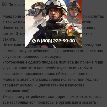
Польза мандарина:
Мандарин содержит большой запас фолиевой кислоты,
а так же важных минералов и даже бето-каротин.
Известно, что мандарин хорошо принимать в пищу
детям. Это убережет их со временем от развития
рахита.
Не меньше пользы мандарин принесет взрослому при
регулярном употреблении в ограниченных количествах,
он укрепит кровеносные сосуды.
Употребление одного плода за полчаса до приема пищи
улучшит аппетит и поспособствует тому, чтобы в
организме нормализовались обменные процессы.
Мало кто знает, что мандарины полезны для тех, кто
страдает астмой и цингой (так же в качестве
профилактики).
Умеренное употребление мандарин поможет ускорить
все застоявшиеся процессы в организме и оказать