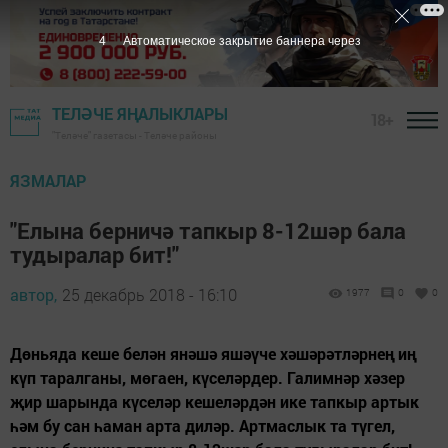
3
Автоматическое закрытие баннера через
ТЕЛӘЧЕ ЯҢАЛЫКЛАРЫ
18+
"Теләче" газетасы - Теләче районы
ЯЗМАЛАР
"Елына берничә тапкыр 8-12шәр бала
тудыралар бит!"
автор,
25 декабрь 2018 - 16:10
1977
0
0
Дөньяда кеше бе­лән янәшә яшәүче хәшәрәтләрнең иң
күп таралганы, мө­гаен, күселәрдер. Галимнәр хәзер
җир шарында күселәр кешеләрдән ике тапкыр артык
һәм бу сан һаман арта диләр. Артмаслык та түгел,