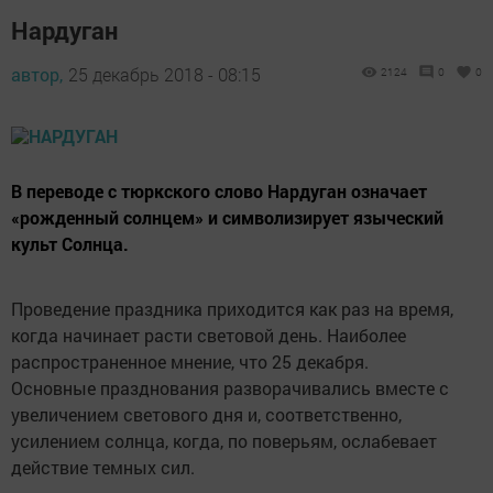
Нардуган
автор,
25 декабрь 2018 - 08:15
2124
0
0
В переводе с тюркского слово Нардуган означает
«рожденный солнцем» и символизирует языческий
культ Солнца.
Проведение праздника приходится как раз на время,
когда начинает расти световой день. Наиболее
распространенное мнение, что 25 декабря.
Основные празднования разворачивались вместе с
увеличением светового дня и, соответственно,
усилением солнца, когда, по поверьям, ослабевает
действие темных сил.