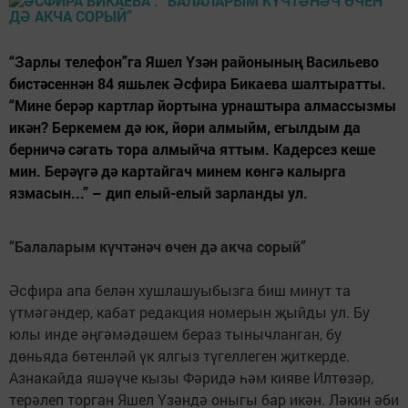
“Зарлы телефон”га Яшел Үзән районының Васильево
бистә­сеннән 84 яшьлек Әсфира Бикаева шалтыратты.
“Мине берәр картлар йортына урнаштыра алмассызмы
икән? Беркемем дә юк, йөри алмыйм, егылдым да
берничә сәгать тора алмыйча яттым. Кадерсез кеше
мин. Берәүгә дә картайгач минем көнгә калырга
язмасын...” – дип елый-елый зарланды ул.
“Балаларым күчтәнәч өчен дә акча сорый”
Әсфира апа белән хушлашуыбызга биш минут та
үтмәгәндер, кабат редакция номерын җыйды ул. Бу
юлы инде әңгәмәдәшем бераз тыныч­ланган, бу
дөньяда бөтенләй үк ялгыз түгеллеген җит­керде.
Азнакайда яшәүче кызы Фәридә һәм кияве Илтөзәр,
терәлеп торган Яшел Үзәндә оныгы бар икән. Ләкин әби