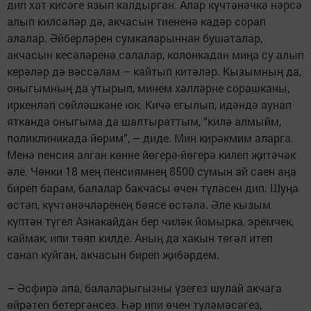
дип хат кисәге язып калдырган. Алар күчтәнәчкә нәрсә
алып килсәләр дә, акчасын тиененә кадәр сорап
алалар. Әйберләрен сумкаларыннан бушаталар,
акчасын кесәләренә салалар, колонкадан миңа су алып
керәләр дә вәссәлам – кайтып китәләр. Кызымның да,
оныгымның да утырып, минем хәлләрне сорашканы,
иркенләп сөйләшкәне юк. Кичә егылып, идәндә аунап
ятканда оныгыма да шалтыраттым, “килә алмыйм,
поликлиникада йөрим”, – диде. Мин кирәкмим аларга.
Менә пенсия алган көнне йөгерә-йөгерә килеп җитәчәк
әле. Чөнки 18 мең пенсиямнең 8500 сумын ай саен аңа
биреп барам, балалар бакчасы өчен түләсен дип. Шуңа
өстәп, күчтәнәчләренең бәясе өстәлә. Әле кызым
күптән түгел Азнакайдан бер чиләк йомырка, эремчек,
каймак, ипи төяп килде. Аның да хакын төгәл итеп
санап куйган, акчасын биреп җибәрдем.
– Әсфирә апа, балаларыгызны үзе­­гез шулай акчага
өйрәтеп бетер­гәнсез. Һәр ипи өчен түләмә­сәгез,