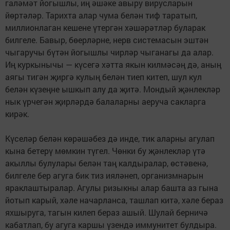
галәмәт йогышлы, иң әшәке авыру вирусларын
йөртәләр. Тарихта алар чума белән тиф таратып,
миллионлаган кешене үтергән хәшә­рәтләр буларак
билгеле. Бавыр, бөерләрне, нерв системасын эштән
чыгаручы бүтән йогышлы чирләр чыганагы да алар.
Иң куркынычы — күсегә хәтта якын килмәсәң дә, аның
аягы тигән җиргә кулың белән тиеп китеп, шул кул
белән күзеңне ышкып алу да җитә. Мондый җәнлекләр
нык үрчегән җирләрдә балаларны аеруча сакларга
кирәк.
Күселәр белән көрәшә­без дә инде, тик аларны агулап
кына бетерү мөмкин түгел. Чөнки бу җәнлекләр үтә
акыллы булулары белән таң калдыралар, өстәвенә,
билгеле бер агуга бик тиз ияләнеп, организмнарын
ярак­лаштыралар. Агулы ризыкны алар башта аз гына
йотып карый, хәле начарланса, ташлап китә, хәле бераз
яхшыруга, тагын килеп бераз ашый. Шулай берничә
кабатлап, бу агуга каршы үзендә иммунитет булдыра.