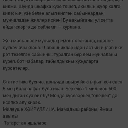
килми. Шунда шкафка күзе төшеп, акылын җуяр хәлгә
килә: кич үзе белән алып килгән сабыннардан,
мунчаладан җилләр искән! Бу вакыйганы ул хәтта
өйдәгеләргә дә сөйләми — хурлана.
Җен мәсьәләсе мунчада ремонт ясаганда, идәнне
сүткәч ачыклана. Шабашниклар идән астын иңләп ике
рәт тезелгән сабынны, туралган бер өем мунчаланы
күреп, бот чабалар, табылдыкны хуҗаларга
күрсәтәләр.
Статистика буенча, дөньяда авыру йоктырып көн саен
5 мең бала вафат була икән. Бер елга 1 миллион 500
мең дигән сүз бит бу! Монда күселәрнең “өлешен” дә
исәпкә алу кирәк.
Миләүшә ХӘЙРУЛЛИНА. Мамадыш районы, Ямаш
авылы
Татарстан яшьләре