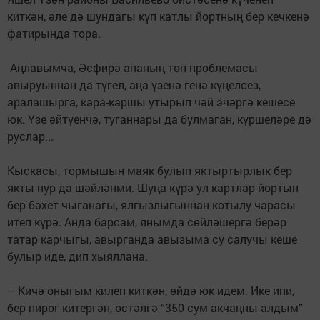
киткән, әле дә шундагы күп катлы йортның бер кечкенә
фатирында тора.
Аңлавымча, Әсфирә апаның төп проблемасы
авыруыннан да түгел, аңа үзенә генә күңелсез,
аралашырга, кара-каршы утырып чәй эчәргә кешесе
юк. Үзе әйтүенчә, туганнары да булмаган, күршеләре дә
руслар...
Кыскасы, тормышын маяк булып яктыртырлык бер
якты нур да шәйләнми. Шуңа күрә ул картлар йортын
бер бәхет чыганагы, ялгызлыгыннан котылу чарасы
итеп күрә. Анда барсам, янымда сөйләшергә берәр
татар карчыгы, авырганда авызыма су салучы кеше
булыр иде, дип хыяллана.
– Кичә оныгым килеп киткән, өйдә юк идем. Ике ипи,
бер пирог китергән, өстәлгә “350 сум акчаңны алдым”