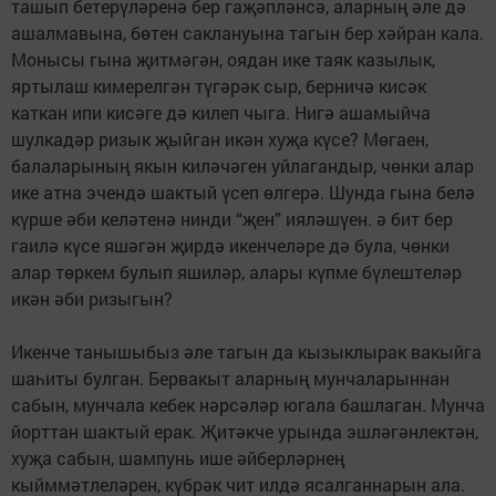
ташып бетерүлә­ре­нә бер гаҗәпләнсә, аларның әле дә
ашалмавына, бөтен саклануына тагын бер хәйран кала.
Монысы гына җитмәгән, оядан ике таяк казылык,
яртылаш кимерелгән түгәрәк сыр, берничә кисәк
каткан ипи кисәге дә килеп чыга. Нигә ашамыйча
шулкадәр ризык җыйган икән хуҗа күсе? Мөгаен,
балаларының якын киләчәген уйлагандыр, чөнки алар
ике атна эчендә шактый үсеп өлгерә. Шунда гына белә
күрше әби келәтенә нинди “җен” ияләшүен. ә бит бер
гаилә күсе яшәгән җирдә икенчеләре дә була, чөнки
алар төркем булып яшиләр, алары күпме бүлештеләр
икән әби ризыгын?
Икенче танышыбыз әле тагын да кызыклырак вакыйга
шаһиты булган. Бервакыт аларның мунчаларыннан
сабын, мунчала кебек нәрсәләр югала башлаган. Мунча
йорттан шактый ерак. Җитәкче урында эшләгәнлектән,
хуҗа сабын, шампунь ише әйберләрнең
кыйммәтлеләрен, күбрәк чит илдә ясалганнарын ала.