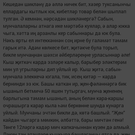
Кешедән шикләнү дә әллә ничек бит, хәзер туксанынчы
еллардагы кытлык юк, кибетләр товар белән шыплап
тулган. Ә кемнән, нәрсәдән шикләнергә? Сабын,
мунчалаларны атнага ике мәртәбә куялар, ә алар юкка
чыга, хәтта иң арзанлы кер сабыннары да юк була.
Нәкъ ярты ел интеккәннән соң ирне бу галәмәт тәмам
гарык итә. Адәм көлкесе бит, җи­тәк­че була торып,
бикле мунчаңнан шәхси әйберлә­реңне урласыннар әле!
Кыш җиткәч карда эзләре калыр, барыбер эләктерәм
мин ул угрыларны дип уйлый ир. Кыш җитә, сабын-
мунчала элеккечә югала, тик, исең китәр — карда
бернинди эз юк. Башы каткан ир, җен-фәләннәргә бик
ышанып бетмичә 50 яшен тутыргач, мунча җененең
барлыгына тәмам ышанып, аның белән кара-каршы
очрашырга карар кыла һәм беркөнне шунда кунарга
уйлый. Мунчаны эчтән бикли дә, көтә башлый. “Җен”
кайдан чыгарга мөмкин, әлбәттә, бары мичтән генә!
Төнге 12ләргә кадәр мич капкачыннан күзен дә алмый.
Ләкин таң әтәчләре кычкыра башлаганчы ятса да, җен