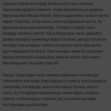
Хәрәкәтлә­рен игътибар белән кү­зәтсәң, галәмәт
нәрсәләр күрергә мөмкин. Алар беркайчан да дәррәү
бер ризыкка ябырылмый. Бер­се ашаганны тыныч кына
карап торалар, әгәр аның хәле начарланып китсә, бу
ризыкка якын да килмиләр. Үзләрен саклау хисе
аларда галәмәт көч­ле. Күсе балалары якты дөньяга
ризык эзләргә чыкканда башта хәлсез, авыру туганын
чыгара һәм аларны саклап утыручы мәче авызына
шул чирләшкәсе эләгә. Калганнары инде бу урыннан
башка бөтенләй чыкмыйча, икенче запас юлга китә.
Акылларына таң кала торган!
Авыру таратудан тыш, икенче куркыныч хәлнең дә
сәбәпчесе әле алар: йортлардагы электр чыбыкларын
чәйниләр, нә­тиҗәдә, кыска ялганыш булып, янгын
чыга. Хәтта җиңел машиналар эченә кереп, андагы
электр чыбыкларын чәйнәп, юл һәлакәте китереп
чыгарулары да билгеле.