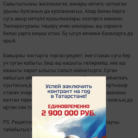
Савытыгызны жәлләмәгез, аннары китеге, чатнаган
урыны булганын да кулланмагыз. Алар белән бергә
суга авыр металл кушылмалары эләгергә мөмкин.
Температураны төшерү өчен аякларны аш серкәсе
белән уарга киңәш итәм. Бу ысул кечкенә балаларга да
ярый.
Бавырны чистарта торган рецепт: ике стакан суга бер
уч суган кабыгы, биш аш кашыгы гөлҗимеш, ике аш
кашыгы нарат ылысы салып кайнатырга. Суган
кабыгын әйбәтләп юарга кирәк. 4-5 минут кайнаткач,
суытасың да сөзеп алып көненә өч тапкыр яртышар
стакан эчәргә. Җиңелрәк ысулы: әлеге катнашманы
кичтән термоска тутырып, өстенә кайнар су коясың да
иртән син торышка әзер дә була.
PS. Рецептларны кулланыр алдыннан дәвалаучы
табибыгыз белән киңәшләшегез