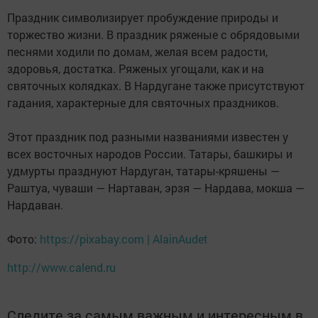
Праздник символизирует пробуждение природы и
торжество жизни. В праздник ряженые с обрядовыми
песнями ходили по домам, желая всем радости,
здоровья, достатка. Ряженых угощали, как и на
святочных колядках. В Нардугане также присутствуют
гадания, характерные для святочных праздников.
Этот праздник под разными названиями известен у
всех восточных народов России. Татары, башкиры и
удмурты празднуют Нардуган, татары-кряшены —
Раштуа, чуваши — Нартаван, эрзя — Нардава, мокша —
Нардаван.
Фото:
https://pixabay.com | AlainAudet
http://www.calend.ru
Следите за самым важным и интересным в