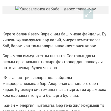
Күрәгә белән йөзем йөрәк һәм баш миенә файдалы. Бу
кипкән җиләк-җимешләр калий, микроэлементларга
бай, йөрәк, кан тамырлары эшчәнлеге өчен кирәк.
Сарымсак иммунитетны ныгыта. Составындагы
аксым организмны тискәре факторлардан саклаучы
антитәнчекләр бүлеп чыгара.
Әчегән сөт ризыкларында файдалы
микроорганизмнар бар. Алар эчәк эшчәнлеге өчен
кирәк. Бу иммун системаны ныгытырга, тиз арымаска
һәм һәрвакыт тонуста булырга булыша.
Банан – энергия чыганагы. Бер генә җиләк-җимеш тә