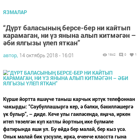
ЯЗМАЛАР
“Дүрт баласының берсе-бер ни кайтып
карамаган, ни үз янына алып китмәгән –
әби ялгызы үлеп яткан”
автор,
14 октябрь 2018 - 16:01
1842
0
1
Күрше йортта яшәүче таныш карчык иртүк телефоннан
чакырды: “Саубуллашырга кер, ә бәлки, бәхилләшергә
үк булыр”, – диде. Кече улы гаиләсендә, яңача, иркен
итеп төзелгән күп катлы йортның ике бүлмәле
фатирында яши ул. Бу өйдә бер малай, бер кыз үсә.
Онык малай бик үзсүзле, иркә, өченче класста гына