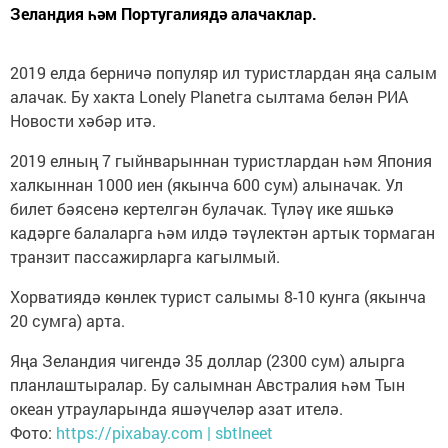
Зеландия һәм Португалиядә алачаклар.
2019 елда берничә популяр ил туристлардан яңа салым
алачак. Бу хакта Lonely Planetга сылтама белән РИА
Новости хәбәр итә.
2019 елның 7 гыйнварыннан туристлардан һәм Япония
халкыннан 1000 иен (якынча 600 сум) алыначак. Ул
билет бәясенә кертелгән булачак. Түләү ике яшькә
кадәрге балаларга һәм илдә тәүлектән артык тормаган
транзит пассажирларга кагылмый.
Хорватиядә көнлек турист салымы 8-10 кунга (якынча
20 сумга) арта.
Яңа Зеландия чигендә 35 доллар (2300 сум) алырга
планлаштыралар. Бу салымнан Австралия һәм Тын
океан утрауларында яшәүчеләр азат ителә.
Фото:
https://pixabay.com | sbtlneet