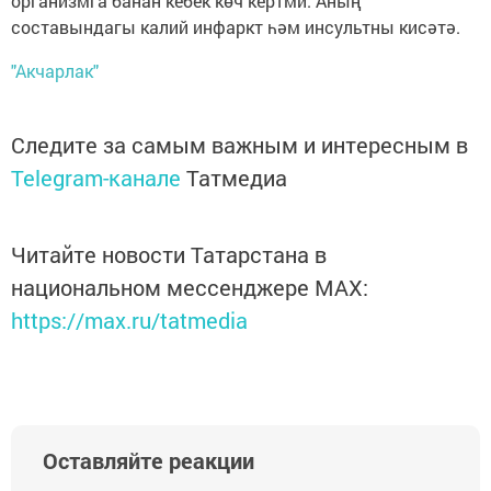
организмга банан кебек көч кертми. Аның
составындагы калий инфаркт һәм инсультны кисәтә.
"Акчарлак"
Следите за самым важным и интересным в
Telegram-канале
Татмедиа
Читайте новости Татарстана в
национальном мессенджере MАХ:
https://max.ru/tatmedia
Оставляйте реакции