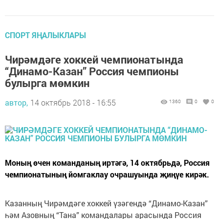
СПОРТ ЯҢАЛЫКЛАРЫ
Чирәмдәге хоккей чемпионатында
“Динамо-Казан” Россия чемпионы
булырга мөмкин
автор,
14 октябрь 2018 - 16:55
1360
0
0
Моның өчен команданың иртәгә, 14 октябрьдә, Россия
чемпионатының йомгаклау очрашуында җиңүе кирәк.
Казанның Чирәмдәге хоккей үзәгендә “Динамо-Казан”
һәм Азовның “Тана” командалары арасында Россия