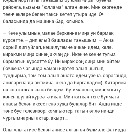
районга, кызына “юллама” алган икән. Мин кергәндә
төенчекләре белән такси көтеп утыра иде. Өч
баласында да машина бар, югыйсә.
– Кече улымның малае беркөнне миңа ун бармак
күрсәтте, – дип елый башлады танышым. – Акча
сорый дип уйлап, кәшилүгемне ачкан идем, көлә,
кирәкми миңа синең акчаң ди. Икенче көнне тугыз
бармагын күрсәтте бу. Ни кирәк соң сиңа мин әйтәм
(кечкенә чагында һаман ияртеп алып чыгып,
туңдырма, тәм-том алып ашата идем үзенә, сораганда,
әниләренә дә әйтмичә, акча да биргәләдем). Китәремә
өч көн калгач кына белдем: бу, имансыз, минем китү
көнен шулай күрсәтә икән. Мин киткәч теге бүлмәгә
апасы белән икесе генә хуҗа булалар бит. Анда инде
төне буе телевизор, компьютер, тагын әллә нинди
чуртымнарны актар, акырт…
Олы улы әтисе белән әнисе алган өч бүлмәле фатирда