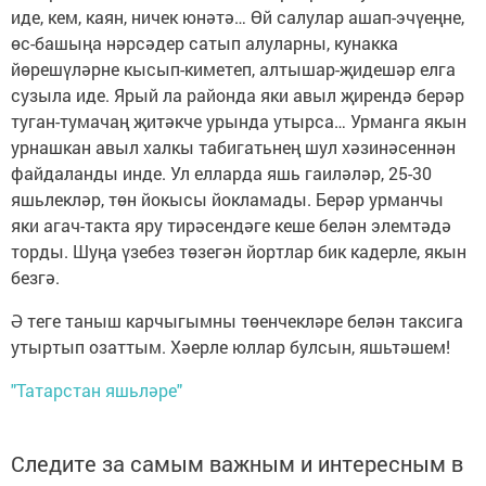
иде, кем, каян, ничек юнәтә… Өй салулар ашап-эчүеңне,
өс-башыңа нәрсәдер сатып алуларны, кунакка
йөрешүләрне кысып-киметеп, алтышар-җидешәр елга
сузыла иде. Ярый ла районда яки авыл җирендә берәр
туган-тумачаң җитәкче урында утырса… Урманга якын
урнашкан авыл халкы табигатьнең шул хәзинәсеннән
файдаланды инде. Ул елларда яшь гаиләләр, 25-30
яшьлекләр, төн йокысы йокламады. Берәр урманчы
яки агач-такта яру тирәсендәге кеше белән элемтәдә
торды. Шуңа үзебез төзегән йортлар бик кадерле, якын
безгә.
Ә теге таныш карчыгымны төенчекләре белән таксига
утыртып озаттым. Хәерле юллар булсын, яшьтәшем!
"Татарстан яшьләре"
Следите за самым важным и интересным в