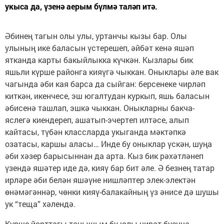
укыса да, үзенә аерым бүлмә таләп итә.
Әбинең тагын олы улы, уртанчы кызы бар. Олы
улының ике баласын үстерешеп, әйбәт кенә яшәп
ятканда карты бакыйлыкка күчкән. Кызлары бик
яшьли күрше районга кияүгә чыккан. Оныклары әле вак
чагында әби кая барса да сыйган: берсенеке чирләп
киткән, икенчесе, эш югалтудан куркып, яшь баласын
әбисенә ташлап, эшкә чыккан. Оныкларны бакча-
яслегә киендереп, ашатып-эчертеп илтәсе, алып
кайтасы, түбән классларда укыганда мәктәпкә
озатасы, каршы аласы… Инде бу оныклар үскән, шуңа
әби хәзер барысыннан да арта. Кыз бик рәхәтләнеп
үзендә яшәтер иде дә, кияү бар бит әле. Ә безнең татар
ирләре әби белән яшәүне нишләптер элек-электән
өнәмәгәннәр, чөнки кияү-балакайның үз әнисе дә шушы
ук “теща” хәлендә.
Күрше йорттагы танышым бу юлы чират буенча