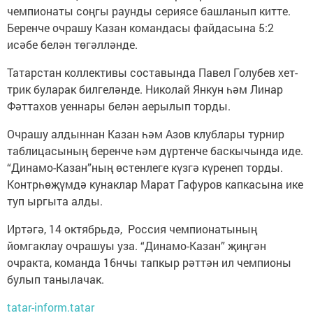
чемпионаты соңгы раунды сериясе башланып китте.
Беренче очрашу Казан командасы файдасына 5:2
исәбе белән төгәлләнде.
Татарстан коллективы составында Павел Голубев хет-
трик буларак билгеләнде. Николай Янкун һәм Линар
Фәттахов уеннары белән аерылып торды.
Очрашу алдыннан Казан һәм Азов клублары турнир
таблицасының беренче һәм дүртенче баскычында иде.
“Динамо-Казан”ның өстенлеге күзгә күренеп торды.
Контрһөҗүмдә кунаклар Марат Гафуров капкасына ике
туп ыргыта алды.
Иртәгә, 14 октябрьдә, Россия чемпионатының
йомгаклау очрашуы уза. “Динамо-Казан” җиңгән
очракта, команда 16нчы тапкыр рәттән ил чемпионы
булып танылачак.
tatar-inform.tatar