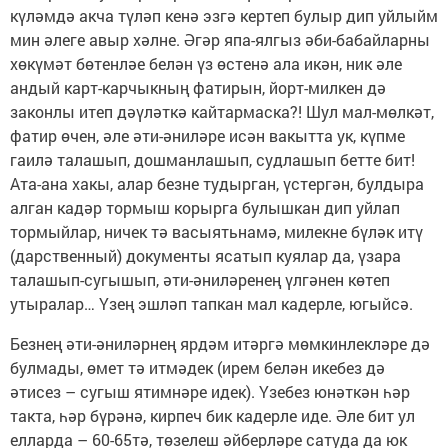
күләмдә акча түләп кенә эзгә кертеп булыр дип уйлыйм
мин әлеге авыр хәлне. Әгәр япа-ялгыз әби-бабайларны
хөкүмәт бөтенләе белән үз өстенә ала икән, ник әле
андый карт-карчыкның фатирын, йорт-милкен дә
законлы итеп дәүләткә кайтармаска?! Шул мал-мөлкәт,
фатир өчен, әле әти-әниләре исән вакытта ук, күпме
гаилә талашып, дошманлашып, судлашып бетте бит!
Ата-ана хакы, алар безне тудырган, үстергән, булдыра
алган кадәр тормыш корырга булышкан дип уйлап
тормыйлар, ничек тә васыятьнамә, милекне бүләк итү
(дарственный) документы ясатып куялар да, үзара
талашып-сугышып, әти-әниләренең үлгәнен көтеп
утыралар… Үзең эшләп тапкан мал кадерле, югыйсә.
Безнең әти-әниләрнең ярдәм итәргә мөмкинлекләре дә
булмады, өмет тә итмәдек (ирем белән икебез дә
әтисез – сугыш ятимнәре идек). Үзебез юнәткән һәр
такта, һәр бүрәнә, кирпеч бик кадерле иде. Әле бит ул
елларда – 60-65тә, төзелеш әйберләре сатуда да юк