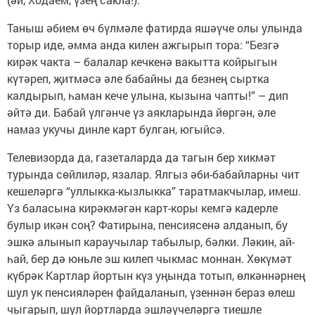
Таныш әбием өч бүлмәле фатирда яшәүче олы улында
торыр иде, әмма анда килен ажгырып тора: “Безгә
кирәк чакта – балалар кечкенә вакытта койрыгын
күтәреп, җитмәсә әле бабайны да безнең сыртка
калдырып, һаман кече улына, кызына чапты!” – дип
әйтә ди. Бабай үлгәнче үз аякларында йөргән, әле
намаз укучы динле карт булган, югыйсә.
Телевизорда да, газеталарда да тагын бер хикмәт
турында сөйлиләр, язалар. Ялгыз әби-бабайларны чит
кешеләргә “уллыкка-кызлыкка” таратмакчылар, имеш.
Үз баласына кирәкмәгән карт-коры кемгә кадерле
булыр икән соң? Фатирына, пенсиясенә алданып, бу
эшкә алынып караучылар табылыр, бәлки. Ләкин, ай-
һай, бер дә юньле эш килеп чыкмас моннан. Хөкүмәт
күбрәк Картлар йортын күз уңында тотып, өлкәннәрнең
шул ук пенсияләрен файдаланып, үзеннән бераз өлеш
чыгарып, шул йортларда эшләүчеләргә тиешле