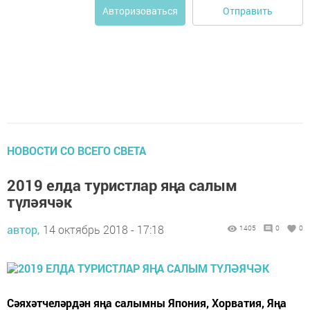
Отправить
Авторизоваться
НОВОСТИ СО ВСЕГО СВЕТА
2019 елда туристлар яңа салым
түләячәк
автор,
14 октябрь 2018 - 17:18
1405
0
0
Сәяхәтчеләрдән яңа салымны Япония, Хорватия, Яңа