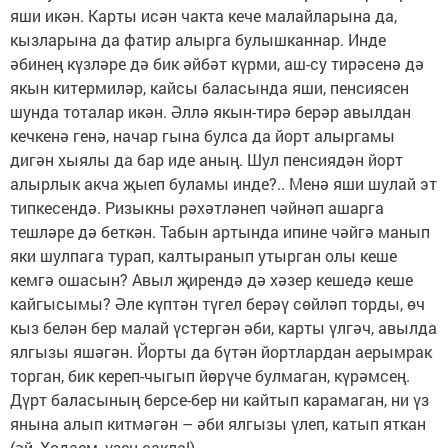
яши икән. Карты исән чакта кече малайларына да,
кызларына да фатир алырга булышканнар. Инде
әбинең күзләре дә бик әйбәт күрми, аш-су тирәсенә дә
якын китермиләр, кайсы баласында яши, пенсиясен
шунда тоталар икән. Әллә якын-тирә берәр авылдан
кечкенә генә, начар гына булса да йорт алыргамы
дигән хыялы да бар иде аның. Шул пенсиядән йорт
алырлык акча җыеп буламы инде?.. Менә яши шулай эт
типкесендә. Ризыкны рәхәтләнеп чәйнәп ашарга
тешләре дә беткән. Табын артында ипине чәйгә манып
яки шулпага турап, калтыранып утырган олы кеше
кемгә ошасын? Авыл җирендә дә хәзер кешедә кеше
кайгысымы? Әле күптән түгел берәү сөйләп торды, өч
кыз белән бер малай үстергән әби, карты үлгәч, авылда
ялгызы яшәгән. Йорты да бүтән йортлардан аерымрак
торган, бик кереп-чыгып йөрүче булмаган, күрәмсең.
Дүрт баласының берсе-бер ни кайтып карамаган, ни үз
янына алып китмәгән – әби ялгызы үлеп, катып яткан
(әй, Ходаем, үзең сакла!).