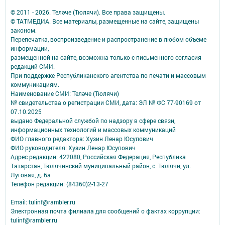
© 2011 - 2026. Теләче (Тюлячи). Все права защищены.
© ТАТМЕДИА. Все материалы, размещенные на сайте, защищены
законом.
Перепечатка, воспроизведение и распространение в любом объеме
информации,
размещенной на сайте, возможна только с письменного согласия
редакций СМИ.
При поддержке Республиканского агентства по печати и массовым
коммуникациям.
Наименование СМИ: Теләче (Тюлячи)
№ свидетельства о регистрации СМИ, дата: ЭЛ № ФС 77-90169 от
07.10.2025
выдано Федеральной службой по надзору в сфере связи,
информационных технологий и массовых коммуникаций
ФИО главного редактора: Хузин Ленар Юсупович
ФИО руководителя: Хузин Ленар Юсупович
Адрес редакции: 422080, Российская Федерация, Республика
Татарстан, Тюлячинский муниципальный район, с. Тюлячи, ул.
Луговая, д. 6а
Телефон редакции: (84360)2-⁠13-⁠27
Email: tulinf@rambler.ru
Электронная почта филиала для сообщений о фактах коррупции:
tulinf@rambler.ru