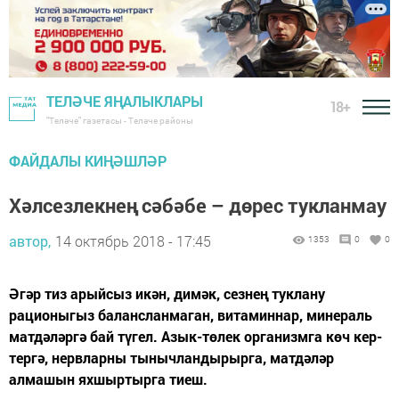
ТЕЛӘЧЕ ЯҢАЛЫКЛАРЫ
18+
"Теләче" газетасы - Теләче районы
ФАЙДАЛЫ КИҢӘШЛӘР
Хәлсезлекнең сәбәбе – дөрес тукланмау
автор,
14 октябрь 2018 - 17:45
1353
0
0
Әгәр тиз арыйсыз икән, димәк, сезнең туклану
рационыгыз балансланмаган, вита­миннар, минераль
матдәләргә бай түгел. Азык-төлек организмга көч кер­
тергә, нервларны тынычландырырга, мат­дәләр
алмашын яхшыртырга тиеш.